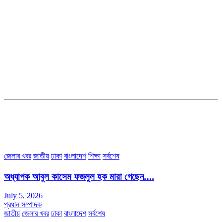
সম্পাদক ও ব্যবস্থাপনা পরিচালকঃ এস.এম.এ মনসুর মাসুদ
সম্পাদক ও প্রকাশকঃ কামরুননাহার
ব্যবস্থাপনা সম্পাদকঃ মোঃ আবু নাছের ইকবাল চৌধুরী
ডেপুটি এডিটরঃ মোঃ মোস্তাফিজুর রহমান খান
জয়েন্ট এডিটরঃ মোঃ রবিউল ইসলাম
সহকারী সম্পাদকঃ শাহ রাশিদুল ইসলাম রাসেল
৩৮ মা ভবন (তৃতীয় তলা) বীর মুক্তিযোদ্ধা কুতুবউদ্দিন রোড, সেক্টর #৮ আব্দুল্লাহপুর
উত্তরা পূর্ব, ঢাকা-১২৩০।
অফিস ফোন নম্বরঃ ০২-৪৪৮৯১০১৮, মোবাঃ০১৯৭০৫৭২৯৩৪, ০১৭১৩৩৯৪৭৯৯
ইমেইলঃ channel7bd@gmail.com, অফিসঃ ০২-৪৪৮৯১০১৮
জেলার খবর
জাতীয়
ঢাকা
বাংলাদেশ
শিক্ষা
সর্বশেষ
অধ্যাপক আবুল কাসেম ফজলুল হক মারা গেছেন….
July 5, 2026
প্রধান সম্পাদক
জাতীয়
জেলার খবর
ঢাকা
বাংলাদেশ
সর্বশেষ