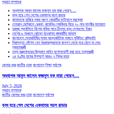
প্রধান সম্পাদক
অধ্যাপক আবুল কাসেম ফজলুল হক মারা গেছেন….
বন্ধ হয়ে গেল দেশের একমাত্র সচল রাডার
কানাডাকে হারিয়ে সবার আগে কোয়ার্টার ফাইনালে মরক্কো
তেহরান মেট্রোতে রেকর্ড: খামেনির শেষবিদায় ঘিরে ৭০ লাখ যাত্রীর যাতায়াত
হরমুজ প্রণালিতে বিশেষ সুবিধা পাবে চীনসহ বন্ধু দেশগুলো: ইরান
দেশের ৯ অঞ্চলে ঝোড়ো হাওয়াসহ বজ্রবৃষ্টির আভাস
বাংলাদেশ সেনাবাহিনীর সুনাম আন্তর্জাতিক অঙ্গনে সুবিদিত: রাষ্ট্রপতি
নিরাপত্তা কৌশল যেন সরকারপ্রধানকে জনগণ থেকে দূরে ঠেলে না দেয়:
প্রধানমন্ত্রী
তথ্য মন্ত্রণালয়ের বিদ্যমান আইন যুগোপযোগী করা হবে: তথ্যমন্ত্রী
২৪ ঘণ্টায় হামের উপসর্গে আরও ৭ শিশুর মৃত্যু
জেলার খবর
জাতীয়
ঢাকা
বাংলাদেশ
শিক্ষা
সর্বশেষ
অধ্যাপক আবুল কাসেম ফজলুল হক মারা গেছেন….
July 5, 2026
প্রধান সম্পাদক
জাতীয়
জেলার খবর
ঢাকা
বাংলাদেশ
সর্বশেষ
বন্ধ হয়ে গেল দেশের একমাত্র সচল রাডার