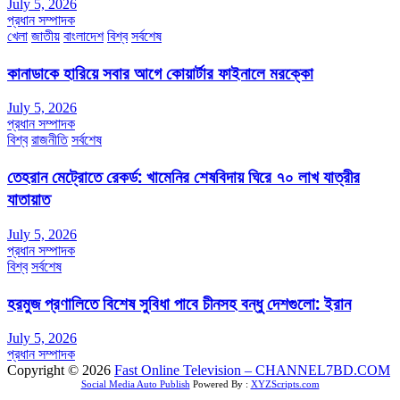
July 5, 2026
প্রধান সম্পাদক
খেলা
জাতীয়
বাংলাদেশ
বিশ্ব
সর্বশেষ
কানাডাকে হারিয়ে সবার আগে কোয়ার্টার ফাইনালে মরক্কো
July 5, 2026
প্রধান সম্পাদক
বিশ্ব
রাজনীতি
সর্বশেষ
তেহরান মেট্রোতে রেকর্ড: খামেনির শেষবিদায় ঘিরে ৭০ লাখ যাত্রীর
যাতায়াত
July 5, 2026
প্রধান সম্পাদক
বিশ্ব
সর্বশেষ
হরমুজ প্রণালিতে বিশেষ সুবিধা পাবে চীনসহ বন্ধু দেশগুলো: ইরান
July 5, 2026
প্রধান সম্পাদক
Copyright © 2026
Fast Online Television – CHANNEL7BD.COM
Social Media Auto Publish
Powered By :
XYZScripts.com