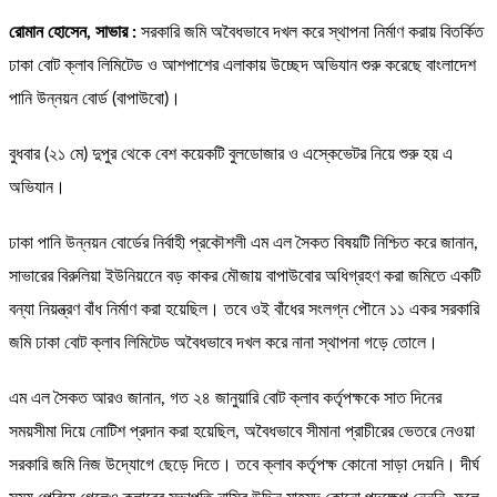
রোমান হোসেন, সাভার :
সরকারি জমি অবৈধভাবে দখল করে স্থাপনা নির্মাণ করায় বিতর্কিত
ঢাকা বোট ক্লাব লিমিটেড ও আশপাশের এলাকায় উচ্ছেদ অভিযান শুরু করেছে বাংলাদেশ
পানি উন্নয়ন বোর্ড (বাপাউবো)।
বুধবার (২১ মে) দুপুর থেকে বেশ কয়েকটি বুলডোজার ও এস্কেভেটর নিয়ে শুরু হয় এ
অভিযান।
ঢাকা পানি উন্নয়ন বোর্ডের নির্বাহী প্রকৌশলী এম এল সৈকত বিষয়টি নিশ্চিত করে জানান,
সাভারের বিরুলিয়া ইউনিয়নেে বড় কাকর মৌজায় বাপাউবোর অধিগ্রহণ করা জমিতে একটি
বন্যা নিয়ন্ত্রণ বাঁধ নির্মাণ করা হয়েছিল। তবে ওই বাঁধের সংলগ্ন পৌনে ১১ একর সরকারি
জমি ঢাকা বোট ক্লাব লিমিটেড অবৈধভাবে দখল করে নানা স্থাপনা গড়ে তোলে।
এম এল সৈকত আরও জানান, গত ২৪ জানুয়ারি বোট ক্লাব কর্তৃপক্ষকে সাত দিনের
সময়সীমা দিয়ে নোটিশ প্রদান করা হয়েছিল, অবৈধভাবে সীমানা প্রাচীরের ভেতরে নেওয়া
সরকারি জমি নিজ উদ্যোগে ছেড়ে দিতে। তবে ক্লাব কর্তৃপক্ষ কোনো সাড়া দেয়নি। দীর্ঘ