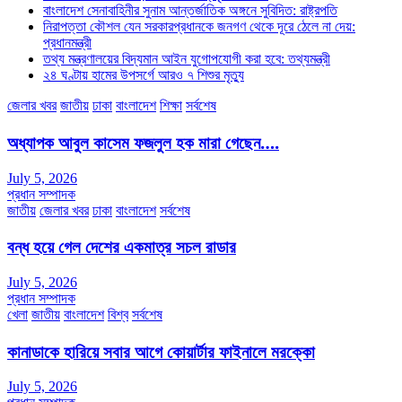
বাংলাদেশ সেনাবাহিনীর সুনাম আন্তর্জাতিক অঙ্গনে সুবিদিত: রাষ্ট্রপতি
নিরাপত্তা কৌশল যেন সরকারপ্রধানকে জনগণ থেকে দূরে ঠেলে না দেয়:
প্রধানমন্ত্রী
তথ্য মন্ত্রণালয়ের বিদ্যমান আইন যুগোপযোগী করা হবে: তথ্যমন্ত্রী
২৪ ঘণ্টায় হামের উপসর্গে আরও ৭ শিশুর মৃত্যু
জেলার খবর
জাতীয়
ঢাকা
বাংলাদেশ
শিক্ষা
সর্বশেষ
অধ্যাপক আবুল কাসেম ফজলুল হক মারা গেছেন….
July 5, 2026
প্রধান সম্পাদক
জাতীয়
জেলার খবর
ঢাকা
বাংলাদেশ
সর্বশেষ
বন্ধ হয়ে গেল দেশের একমাত্র সচল রাডার
July 5, 2026
প্রধান সম্পাদক
খেলা
জাতীয়
বাংলাদেশ
বিশ্ব
সর্বশেষ
কানাডাকে হারিয়ে সবার আগে কোয়ার্টার ফাইনালে মরক্কো
July 5, 2026