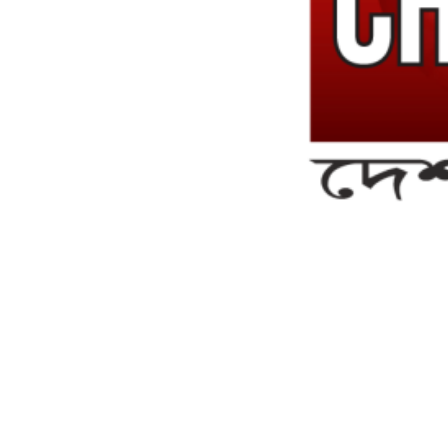
সম্পাদক ও ব্যবস্থাপনা পরিচালকঃ এস.এম.এ মনসুর মাসুদ
সম্পাদক ও প্রকাশকঃ কামরুননাহার
ব্যবস্থাপনা সম্পাদকঃ মোঃ আবু নাছের ইকবাল চৌধুরী