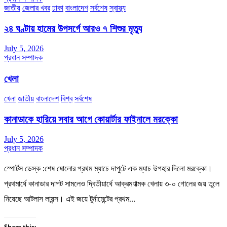
জাতীয়
জেলার খবর
ঢাকা
বাংলাদেশ
সর্বশেষ
স্বাস্থ্য
২৪ ঘণ্টায় হামের উপসর্গে আরও ৭ শিশুর মৃত্যু
July 5, 2026
প্রধান সম্পাদক
খেলা
খেলা
জাতীয়
বাংলাদেশ
বিশ্ব
সর্বশেষ
কানাডাকে হারিয়ে সবার আগে কোয়ার্টার ফাইনালে মরক্কো
July 5, 2026
প্রধান সম্পাদক
স্পোর্টস ডেস্ক :শেষ ষোলোর প্রথম ম্যাচে দাপুটে এক ম্যাচ উপহার দিলো মরক্কো।
প্রথমার্ধে কানাডার দাপট সামলেও দ্বিতীয়ার্ধে আক্রমণাত্মক খেলায় ৩-০ গোলের জয় তুলে
নিয়েছে আটলাস লায়ন্স। এই জয়ে টুর্নামেন্টের প্রথম…
Share this: