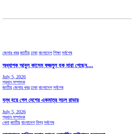
ডেপুটি এডিটরঃ মোঃ মোস্তাফিজুর রহমান খান
জয়েন্ট এডিটরঃ মোঃ রবিউল ইসলাম
সহকারী সম্পাদকঃ শাহ রাশিদুল ইসলাম রাসেল
৩৮ মা ভবন (তৃতীয় তলা) বীর মুক্তিযোদ্ধা কুতুবউদ্দিন রোড, সেক্টর #৮ আব্দুল্লাহপুর
উত্তরা পূর্ব, ঢাকা-১২৩০।
অফিস ফোন নম্বরঃ ০২-৪৪৮৯১০১৮, মোবাঃ০১৯৭০৫৭২৯৩৪, ০১৭১৩৩৯৪৭৯৯
ইমেইলঃ channel7bd@gmail.com, অফিসঃ ০২-৪৪৮৯১০১৮
জেলার খবর
জাতীয়
ঢাকা
বাংলাদেশ
শিক্ষা
সর্বশেষ
অধ্যাপক আবুল কাসেম ফজলুল হক মারা গেছেন….
July 5, 2026
প্রধান সম্পাদক
জাতীয়
জেলার খবর
ঢাকা
বাংলাদেশ
সর্বশেষ
বন্ধ হয়ে গেল দেশের একমাত্র সচল রাডার
July 5, 2026
প্রধান সম্পাদক
খেলা
জাতীয়
বাংলাদেশ
বিশ্ব
সর্বশেষ