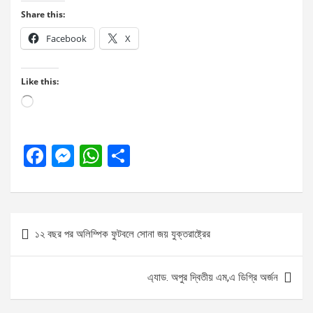
Share this:
Facebook
X
Like this:
Loading…
F
M
W
S
a
es
h
h
ce
se
at
ar
b
n
s
e
Post
১২ বছর পর অলিম্পিক ফুটবলে সোনা জয় যুক্তরাষ্ট্রের
o
g
A
navigation
o
er
p
এ্যাড. অপুর দ্বিতীয় এম,এ ডিগ্রি অর্জন
k
p