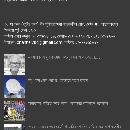
৩৮ মা ভবন (তৃতীয় তলা) বীর মুক্তিযোদ্ধা কুতুবউদ্দিন রোড, সেক্টর #৮ আব্দুল্লাহপুর
উত্তরা পূর্ব, ঢাকা-১২৩০।
অফিস ফোন নম্বরঃ ০২-৪৪৮৯১০১৮, মোবাঃ০১৯৭০৫৭২৯৩৪, ০১৭১৩৩৯৪৭৯৯
ইমেইলঃ channel7bd@gmail.com, অফিসঃ ০২-৪৪৮৯১০১৮
অধ্যাপক আবুল কাসেম ফজলুল হক মারা গেছেন….
বন্ধ হয়ে গেল দেশের একমাত্র সচল রাডার
কানাডাকে হারিয়ে সবার আগে কোয়ার্টার ফাইনালে মরক্কো
তেহরান মেট্রোতে রেকর্ড: খামেনির শেষবিদায় ঘিরে ৭০ লাখ যাত্রীর