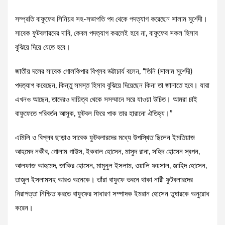
সম্প্রতি বাফুফের সিনিয়র সহ-সভাপতি পদ থেকে পদত্যাগ করেছেন সালাম মুর্শেদী।
সাবেক ফুটবলারদের দাবি, কেবল পদত্যাগ করলেই হবে না, বাফুফের সকল হিসাব
বুঝিয়ে দিয়ে যেতে হবে।
জাতীয় দলের সাবেক গোলকিপার বিপ্লব ভট্টাচার্য বলেন, “তিনি (সালাম মুর্শেদী)
পদত্যাগ করেছেন, কিন্তু সমস্ত হিসাব বুঝিয়ে দিয়েছেন কিনা তা জানাতে হবে। যারা
এখনও আছেন, তাদেরও দায়িত্ব থেকে সসম্মানে সরে যাওয়া উচিত। আমরা চাই
বাফুফেতে পরিবর্তন আসুক, ফুটবল ফিরে পাক তার হারানো ঐতিহ্য।”
এমিলি ও বিপ্লব ছাড়াও সাবেক ফুটবলারদের মধ্যে উপস্থিত ছিলেন ইমতিয়াজ
আহমেদ নকীব, গোলাম গাউস, ইকবাল হোসেন, মাসুদ রানা, সহিদ হোসেন স্বপন,
আলফাজ আহমেদ, জাকির হোসেন, মামুনুল ইসলাম, ওয়ালি ফয়সাল, জাহিদ হোসেন,
তাজুল ইসলামসহ আরও অনেকে। তাঁরা বাফুফে ভবনে থাকা নারী ফুটবলারদের
নিরাপত্তা নিশ্চিত করতে বাফুফের সাধারণ সম্পাদক ইমরান হোসেন তুষারকে অনুরোধ
করেন।