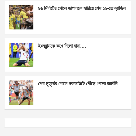
k
p
৯৬ মিনিটের গোলে জাপানকে হারিয়ে শেষ ১৬-তে ব্রাজিল
ইংল্যান্ডকে রুখে দিলো ঘানা….
শেষ মুহূর্তের গোলে নকআউটে পৌঁছে গেলো জার্মানি