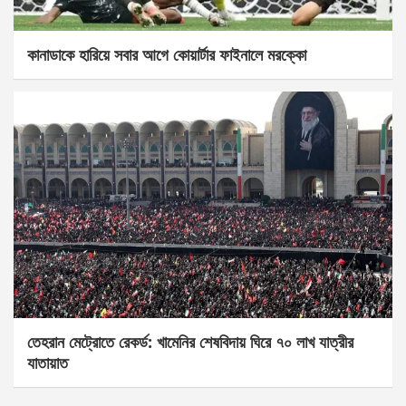
কানাডাকে হারিয়ে সবার আগে কোয়ার্টার ফাইনালে মরক্কো
তেহরান মেট্রোতে রেকর্ড: খামেনির শেষবিদায় ঘিরে ৭০ লাখ যাত্রীর
যাতায়াত