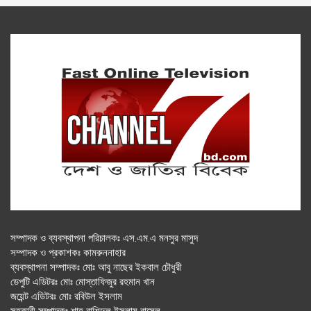
সম্পাদক ও ব্যবস্থাপনা পরিচালকঃ এস.এম.এ মনসুর মাসুদ
সম্পাদক ও প্রকাশকঃ কামরুননাহার
ব্যবস্থাপনা সম্পাদকঃ মোঃ আবু নাছের ইকবাল চৌধুরী
ডেপুটি এডিটরঃ মোঃ মোস্তাফিজুর রহমান খান
জয়েন্ট এডিটরঃ মোঃ রবিউল ইসলাম
সহকারী সম্পাদকঃ শাহ রাশিদুল ইসলাম রাসেল