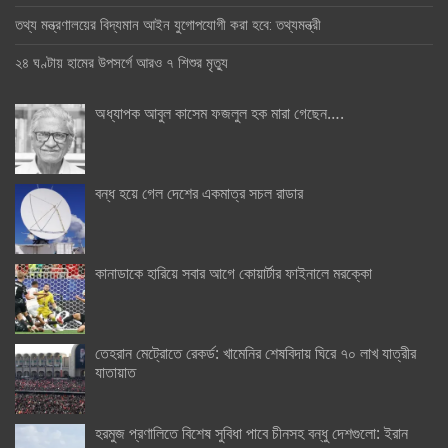
তথ্য মন্ত্রণালয়ের বিদ্যমান আইন যুগোপযোগী করা হবে: তথ্যমন্ত্রী
২৪ ঘণ্টায় হামের উপসর্গে আরও ৭ শিশুর মৃত্যু
অধ্যাপক আবুল কাসেম ফজলুল হক মারা গেছেন….
বন্ধ হয়ে গেল দেশের একমাত্র সচল রাডার
কানাডাকে হারিয়ে সবার আগে কোয়ার্টার ফাইনালে মরক্কো
তেহরান মেট্রোতে রেকর্ড: খামেনির শেষবিদায় ঘিরে ৭০ লাখ যাত্রীর
যাতায়াত
হরমুজ প্রণালিতে বিশেষ সুবিধা পাবে চীনসহ বন্ধু দেশগুলো: ইরান