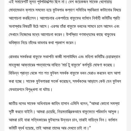
এই সমাবেশটি মূলত পূর্বপরিকল্পিত ছিল না। বেশ কয়েকজন সাবেক খেলোয়াড়
মোহামেডান ক্লাবে সমবেত হয়ে ফুটবলার কল্যাণ সমিতির স্থবিরতা কাটানোর বিষয়ে
আলোচনা করছিলেন। আলোচনার একপর্যায়ে বাফুফের বর্তমান নির্বাহী কমিটির প্রতি
অনাস্থার বিষয়টি উঠে আসে। এরপর তাঁরা বাফুফে ভবনের সামনে চলে আসেন এবং
সেখানে নিজেদের মধ্যে আলোচনা করেন। উপস্থিত গণমাধ্যমের কাছে বাফুফের
ভবিষ্যত নিয়ে তাঁদের ভাবনার কথা প্রকাশ করেন।
রোববার সমর্থকরা বাফুফে সভাপতি কাজী সালাউদ্দিন এবং মহিলা কমিটির চেয়ারম্যান
মাহফুজা আক্তারের পদত্যাগের দাবিতে ‘মার্চ টু বাফুফে’ কর্মসূচি ঘোষণা করেছে।
বিভিন্ন প্রান্ত থেকে শত শত ফুটবল সমর্থক বাফুফে ভবন ঘেরাও করবেন বলে আশা
করা হচ্ছে। সাবেক ফুটবলাররা সতর্ক করেছেন, সমর্থকদের আড়ালে কেউ যেন ফুটবল
ফেডারেশনে বিশৃঙ্খলা না ঘটায়।
জাতীয় দলের সাবেক অধিনায়ক জাহিদ হাসান এমিলি বলেন, “আমরা কোনো সমস্যা
সৃষ্টি করতে যাইনি। আমরা চেয়েছি, নিয়মতান্ত্রিকভাবে বাফুফেতে পরিবর্তন আসুক।
আমরা চাই যারা সত্যিকারের ফুটবলের উন্নয়ন চান, তারাই দায়িত্ব নিন। বর্তমান
কমিটি ব্যর্থ হয়েছে, তাই আমরা তাদের আর দেখতে চাই না।”