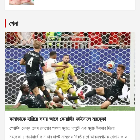
খেলা
কানাডাকে হারিয়ে সবার আগে কোয়ার্টার ফাইনালে মরক্কো
স্পোর্টস ডেস্ক :শেষ ষোলোর প্রথম ম্যাচে দাপুটে এক ম্যাচ উপহার দিলো
মরক্কো। প্রথমার্ধে কানাডার দাপট সামলেও দ্বিতীয়ার্ধে আক্রমণাত্মক খেলায় ৩-০