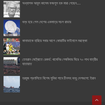
অধ্যাপক আবুল কাসেম ফজলুল হক মারা গেছেন….
বন্ধ হয়ে গেল দেশের একমাত্র সচল রাডার
কানাডাকে হারিয়ে সবার আগে কোয়ার্টার ফাইনালে মরক্কো
তেহরান মেট্রোতে রেকর্ড: খামেনির শেষবিদায় ঘিরে ৭০ লাখ যাত্রীর
যাতায়াত
হরমুজ প্রণালিতে বিশেষ সুবিধা পাবে চীনসহ বন্ধু দেশগুলো: ইরান