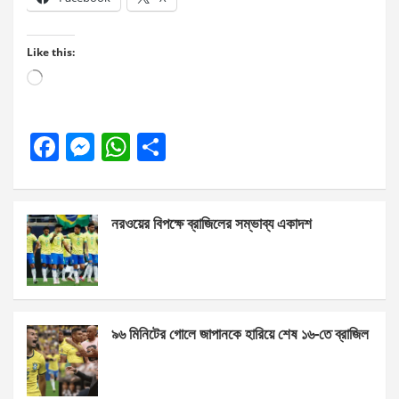
Like this:
Loading…
F
M
W
S
a
es
h
h
ce
se
at
ar
নরওয়ের বিপক্ষে ব্রাজিলের সম্ভাব্য একাদশ
b
n
s
e
o
g
A
o
er
p
k
p
৯৬ মিনিটের গোলে জাপানকে হারিয়ে শেষ ১৬-তে ব্রাজিল