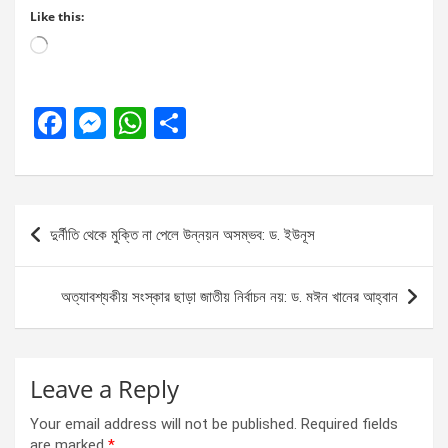
Like this:
Loading…
F
M
W
S
a
es
h
h
ce
se
at
ar
b
n
s
e
Post
দুর্নীতি থেকে মুক্তি না পেলে উন্নয়ন অসম্ভব: ড. ইউনূস
o
g
A
navigation
o
er
p
অত্যাবশ্যকীয় সংস্কার ছাড়া জাতীয় নির্বাচন নয়: ড. মঈন খানের আহ্বান
k
p
Leave a Reply
Your email address will not be published.
Required fields
are marked
*