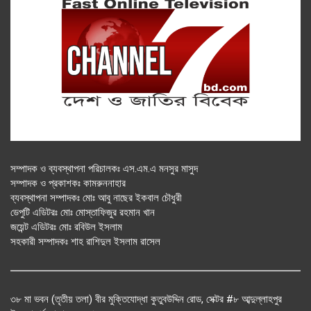
সম্পাদক ও ব্যবস্থাপনা পরিচালকঃ এস.এম.এ মনসুর মাসুদ
সম্পাদক ও প্রকাশকঃ কামরুননাহার
ব্যবস্থাপনা সম্পাদকঃ মোঃ আবু নাছের ইকবাল চৌধুরী
ডেপুটি এডিটরঃ মোঃ মোস্তাফিজুর রহমান খান
জয়েন্ট এডিটরঃ মোঃ রবিউল ইসলাম
সহকারী সম্পাদকঃ শাহ রাশিদুল ইসলাম রাসেল
৩৮ মা ভবন (তৃতীয় তলা) বীর মুক্তিযোদ্ধা কুতুবউদ্দিন রোড, সেক্টর #৮ আব্দুল্লাহপুর