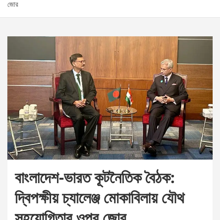
জোর
বাংলাদেশ-ভারত কূটনৈতিক বৈঠক:
দ্বিপক্ষীয় চ্যালেঞ্জ মোকাবিলায় যৌথ
সহযোগিতার ওপর জোর