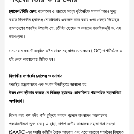
চ্যানেল7বিডি ডেক্স:
বাংলাদেশ ও ভারতের মধ্যে কূটনৈতিক সম্পর্ক আরও সুদৃঢ়
করতে দ্বিপক্ষীয় চ্যালেঞ্জ মোকাবিলায় একসঙ্গে কাজ করার ওপর গুরুত্ব দিয়েছেন
বাংলাদেশের পররাষ্ট্র উপদেষ্টা মো. তৌহিদ হোসেন ও ভারতের পররাষ্ট্রমন্ত্রী ড. এস
জয়শঙ্কর।
ওমানের মাসকাটে অনুষ্ঠিত অষ্টম ভারত মহাসাগর সম্মেলনের (IOC) পার্শ্ববৈঠকে এ
দুই নেতা আলোচনায় মিলিত হন।
দ্বিপক্ষীয় সম্পর্কের চ্যালেঞ্জ ও সমাধান
পররাষ্ট্র মন্ত্রণালয়ের এক সংবাদ বিজ্ঞপ্তিতে জানানো হয়,
উভয় দেশ স্বীকার করেছে যে বিভিন্ন চ্যালেঞ্জ মোকাবিলায় পারস্পরিক সহযোগিতা
অপরিহার্য।
বিশেষ করে গঙ্গা নদীর পানি চুক্তির নবায়ন প্রসঙ্গে বাংলাদেশ আলোচনার
প্রয়োজনীয়তা তুলে ধরে। এ ছাড়া, দক্ষিণ এশীয় আঞ্চলিক সহযোগিতা সংস্থা
(SAARC)-এর স্থায়ী কমিটির বৈঠক আহ্বান এবং এতে ভারতের সমর্থনের বিষয়েও