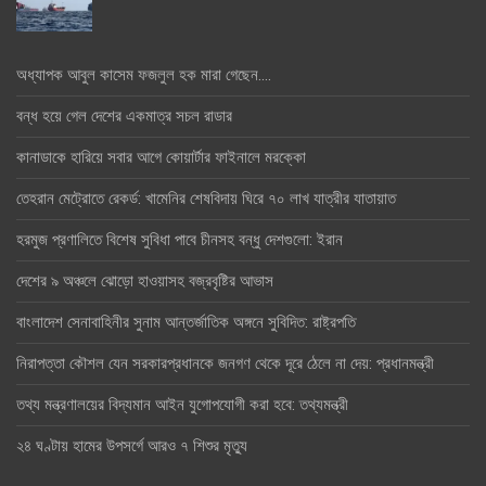
অধ্যাপক আবুল কাসেম ফজলুল হক মারা গেছেন….
বন্ধ হয়ে গেল দেশের একমাত্র সচল রাডার
কানাডাকে হারিয়ে সবার আগে কোয়ার্টার ফাইনালে মরক্কো
তেহরান মেট্রোতে রেকর্ড: খামেনির শেষবিদায় ঘিরে ৭০ লাখ যাত্রীর যাতায়াত
হরমুজ প্রণালিতে বিশেষ সুবিধা পাবে চীনসহ বন্ধু দেশগুলো: ইরান
দেশের ৯ অঞ্চলে ঝোড়ো হাওয়াসহ বজ্রবৃষ্টির আভাস
বাংলাদেশ সেনাবাহিনীর সুনাম আন্তর্জাতিক অঙ্গনে সুবিদিত: রাষ্ট্রপতি
নিরাপত্তা কৌশল যেন সরকারপ্রধানকে জনগণ থেকে দূরে ঠেলে না দেয়: প্রধানমন্ত্রী
তথ্য মন্ত্রণালয়ের বিদ্যমান আইন যুগোপযোগী করা হবে: তথ্যমন্ত্রী
২৪ ঘণ্টায় হামের উপসর্গে আরও ৭ শিশুর মৃত্যু