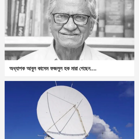
অধ্যাপক আবুল কাসেম ফজলুল হক মারা গেছেন….