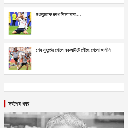
ইংল্যান্ডকে রুখে দিলো ঘানা….
শেষ মুহূর্তের গোলে নকআউটে পৌঁছে গেলো জার্মানি
সর্বশেষ খবর