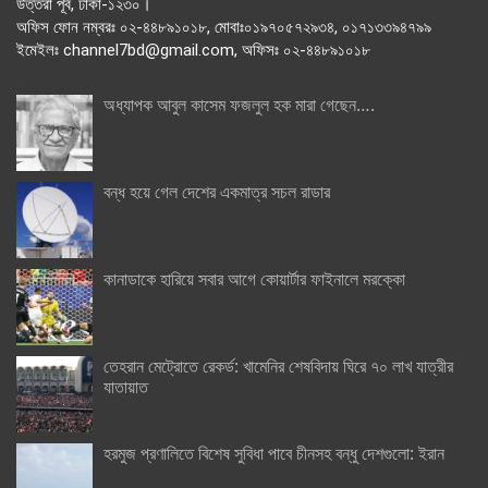
উত্তরা পূর্ব, ঢাকা-১২৩০।
অফিস ফোন নম্বরঃ ০২-৪৪৮৯১০১৮, মোবাঃ০১৯৭০৫৭২৯৩৪, ০১৭১৩৩৯৪৭৯৯
ইমেইলঃ channel7bd@gmail.com, অফিসঃ ০২-৪৪৮৯১০১৮
অধ্যাপক আবুল কাসেম ফজলুল হক মারা গেছেন….
বন্ধ হয়ে গেল দেশের একমাত্র সচল রাডার
কানাডাকে হারিয়ে সবার আগে কোয়ার্টার ফাইনালে মরক্কো
তেহরান মেট্রোতে রেকর্ড: খামেনির শেষবিদায় ঘিরে ৭০ লাখ যাত্রীর
যাতায়াত
হরমুজ প্রণালিতে বিশেষ সুবিধা পাবে চীনসহ বন্ধু দেশগুলো: ইরান