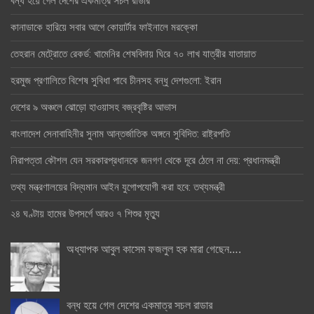
বন্ধ হয়ে গেল দেশের একমাত্র সচল রাডার
কানাডাকে হারিয়ে সবার আগে কোয়ার্টার ফাইনালে মরক্কো
তেহরান মেট্রোতে রেকর্ড: খামেনির শেষবিদায় ঘিরে ৭০ লাখ যাত্রীর যাতায়াত
হরমুজ প্রণালিতে বিশেষ সুবিধা পাবে চীনসহ বন্ধু দেশগুলো: ইরান
দেশের ৯ অঞ্চলে ঝোড়ো হাওয়াসহ বজ্রবৃষ্টির আভাস
বাংলাদেশ সেনাবাহিনীর সুনাম আন্তর্জাতিক অঙ্গনে সুবিদিত: রাষ্ট্রপতি
নিরাপত্তা কৌশল যেন সরকারপ্রধানকে জনগণ থেকে দূরে ঠেলে না দেয়: প্রধানমন্ত্রী
তথ্য মন্ত্রণালয়ের বিদ্যমান আইন যুগোপযোগী করা হবে: তথ্যমন্ত্রী
২৪ ঘণ্টায় হামের উপসর্গে আরও ৭ শিশুর মৃত্যু
অধ্যাপক আবুল কাসেম ফজলুল হক মারা গেছেন….
বন্ধ হয়ে গেল দেশের একমাত্র সচল রাডার