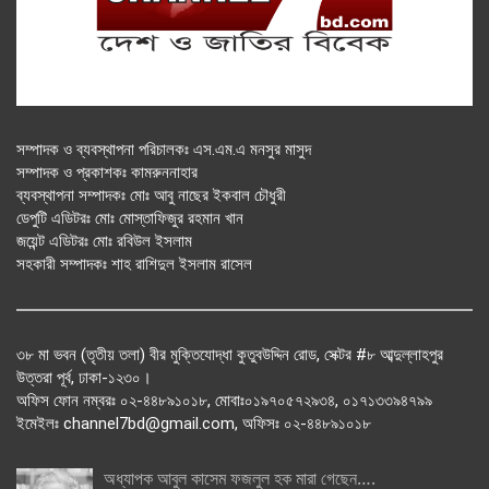
সম্পাদক ও ব্যবস্থাপনা পরিচালকঃ এস.এম.এ মনসুর মাসুদ
সম্পাদক ও প্রকাশকঃ কামরুননাহার
ব্যবস্থাপনা সম্পাদকঃ মোঃ আবু নাছের ইকবাল চৌধুরী
ডেপুটি এডিটরঃ মোঃ মোস্তাফিজুর রহমান খান
জয়েন্ট এডিটরঃ মোঃ রবিউল ইসলাম
সহকারী সম্পাদকঃ শাহ রাশিদুল ইসলাম রাসেল
৩৮ মা ভবন (তৃতীয় তলা) বীর মুক্তিযোদ্ধা কুতুবউদ্দিন রোড, সেক্টর #৮ আব্দুল্লাহপুর
উত্তরা পূর্ব, ঢাকা-১২৩০।
অফিস ফোন নম্বরঃ ০২-৪৪৮৯১০১৮, মোবাঃ০১৯৭০৫৭২৯৩৪, ০১৭১৩৩৯৪৭৯৯
ইমেইলঃ channel7bd@gmail.com, অফিসঃ ০২-৪৪৮৯১০১৮
অধ্যাপক আবুল কাসেম ফজলুল হক মারা গেছেন….