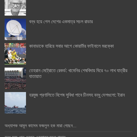
বন্ধ হয়ে গেল দেশের একমাত্র সচল রাডার
কানাডাকে হারিয়ে সবার আগে কোয়ার্টার ফাইনালে মরক্কো
তেহরান মেট্রোতে রেকর্ড: খামেনির শেষবিদায় ঘিরে ৭০ লাখ যাত্রীর
যাতায়াত
হরমুজ প্রণালিতে বিশেষ সুবিধা পাবে চীনসহ বন্ধু দেশগুলো: ইরান
অধ্যাপক আবুল কাসেম ফজলুল হক মারা গেছেন….