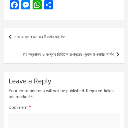
F
M
W
S
a
es
h
h
ce
se
at
ar
b
n
s
e
Post
সাভারে ক্লাব ৯৩ এর ইফতার মাহফিল
o
g
A
navigation
o
er
p
চার মন্ত্রণালয় ও সংস্থার ডিজিটাল রূপান্তরে প্রধান উপদেষ্টার নির্দেশ
k
p
Leave a Reply
Your email address will not be published.
Required fields
are marked
*
Comment
*