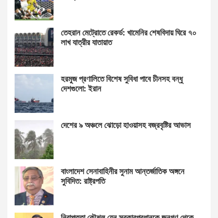
তেহরান মেট্রোতে রেকর্ড: খামেনির শেষবিদায় ঘিরে ৭০
লাখ যাত্রীর যাতায়াত
হরমুজ প্রণালিতে বিশেষ সুবিধা পাবে চীনসহ বন্ধু
দেশগুলো: ইরান
দেশের ৯ অঞ্চলে ঝোড়ো হাওয়াসহ বজ্রবৃষ্টির আভাস
বাংলাদেশ সেনাবাহিনীর সুনাম আন্তর্জাতিক অঙ্গনে
সুবিদিত: রাষ্ট্রপতি
নিরাপত্তা কৌশল যেন সরকারপ্রধানকে জনগণ থেকে