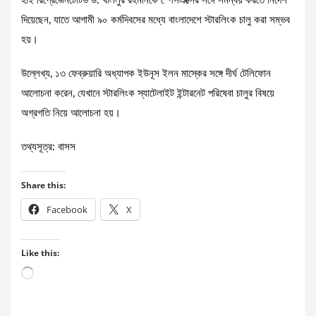
হাই রিপ্রেজেনটেটিভ ড. খলিলুর রহমানকে স্পেসএক্সের সঙ্গে সমন্বয় করতে নির্দেশ
দিয়েছেন, যাতে আগামী ৯০ কর্মদিবসের মধ্যে বাংলাদেশে স্টারলিংক চালু করা সম্ভব
হয়।
উল্লেখ্য, ১৩ ফেব্রুয়ারি অধ্যাপক ইউনূস ইলন মাস্কের সঙ্গে দীর্ঘ টেলিফোন
আলোচনা করেন, যেখানে স্টারলিংক স্যাটেলাইট ইন্টারনেট পরিষেবা চালুর বিষয়ে
অগ্রগতি নিয়ে আলোচনা হয়।
তথ্যসূত্র: বাসস
Share this:
Facebook
X
Like this:
Loading…