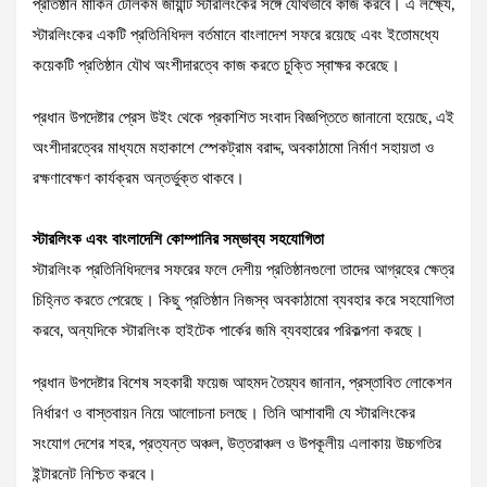
প্রতিষ্ঠান মার্কিন টেলিকম জায়ান্ট স্টারলিংকের সঙ্গে যৌথভাবে কাজ করবে। এ লক্ষ্যে,
স্টারলিংকের একটি প্রতিনিধিদল বর্তমানে বাংলাদেশ সফরে রয়েছে এবং ইতোমধ্যে
কয়েকটি প্রতিষ্ঠান যৌথ অংশীদারত্বে কাজ করতে চুক্তি স্বাক্ষর করেছে।
প্রধান উপদেষ্টার প্রেস উইং থেকে প্রকাশিত সংবাদ বিজ্ঞপ্তিতে জানানো হয়েছে, এই
অংশীদারত্বের মাধ্যমে মহাকাশে স্পেকট্রাম বরাদ্দ, অবকাঠামো নির্মাণ সহায়তা ও
রক্ষণাবেক্ষণ কার্যক্রম অন্তর্ভুক্ত থাকবে।
স্টারলিংক এবং বাংলাদেশি কোম্পানির সম্ভাব্য সহযোগিতা
স্টারলিংক প্রতিনিধিদলের সফরের ফলে দেশীয় প্রতিষ্ঠানগুলো তাদের আগ্রহের ক্ষেত্র
চিহ্নিত করতে পেরেছে। কিছু প্রতিষ্ঠান নিজস্ব অবকাঠামো ব্যবহার করে সহযোগিতা
করবে, অন্যদিকে স্টারলিংক হাইটেক পার্কের জমি ব্যবহারের পরিকল্পনা করছে।
প্রধান উপদেষ্টার বিশেষ সহকারী ফয়েজ আহমদ তৈয়্যব জানান, প্রস্তাবিত লোকেশন
নির্ধারণ ও বাস্তবায়ন নিয়ে আলোচনা চলছে। তিনি আশাবাদী যে স্টারলিংকের
সংযোগ দেশের শহর, প্রত্যন্ত অঞ্চল, উত্তরাঞ্চল ও উপকূলীয় এলাকায় উচ্চগতির
ইন্টারনেট নিশ্চিত করবে।