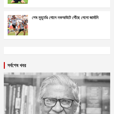
শেষ মুহূর্তের গোলে নকআউটে পৌঁছে গেলো জার্মানি
সর্বশেষ খবর