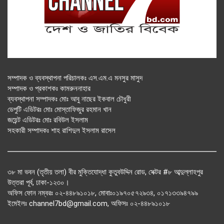
সম্পাদক ও ব্যবস্থাপনা পরিচালকঃ এস.এম.এ মনসুর মাসুদ
সম্পাদক ও প্রকাশকঃ কামরুননাহার
ব্যবস্থাপনা সম্পাদকঃ মোঃ আবু নাছের ইকবাল চৌধুরী
ডেপুটি এডিটরঃ মোঃ মোস্তাফিজুর রহমান খান
জয়েন্ট এডিটরঃ মোঃ রবিউল ইসলাম
সহকারী সম্পাদকঃ শাহ রাশিদুল ইসলাম রাসেল
৩৮ মা ভবন (তৃতীয় তলা) বীর মুক্তিযোদ্ধা কুতুবউদ্দিন রোড, সেক্টর #৮ আব্দুল্লাহপুর
উত্তরা পূর্ব, ঢাকা-১২৩০।
অফিস ফোন নম্বরঃ ০২-৪৪৮৯১০১৮, মোবাঃ০১৯৭০৫৭২৯৩৪, ০১৭১৩৩৯৪৭৯৯
ইমেইলঃ channel7bd@gmail.com, অফিসঃ ০২-৪৪৮৯১০১৮