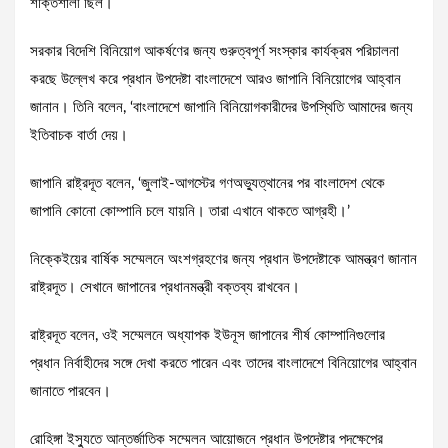
শক্তিশালী ছিল।
সরকার বিদেশি বিনিয়োগ আকর্ষণের জন্য গুরুত্বপূর্ণ সংস্কার কার্যক্রম পরিচালনা
করছে উল্লেখ করে প্রধান উপদেষ্টা বাংলাদেশে আরও জাপানি বিনিয়োগের আহ্বান
জানান। তিনি বলেন, ‘বাংলাদেশে জাপানি বিনিয়োগকারীদের উপস্থিতি আমাদের জন্য
ইতিবাচক বার্তা দেয়।
জাপানি রাষ্ট্রদূত বলেন, ‘জুলাই-আগস্টের গণঅভ্যুত্থানের পর বাংলাদেশ থেকে
জাপানি কোনো কোম্পানি চলে যায়নি। তারা এখানে থাকতে আগ্রহী।’
নিক্কেইয়ের বার্ষিক সম্মেলনে অংশগ্রহণের জন্য প্রধান উপদেষ্টাকে আমন্ত্রণ জানান
রাষ্ট্রদূত। সেখানে জাপানের প্রধানমন্ত্রী বক্তব্য রাখবেন।
রাষ্ট্রদূত বলেন, ওই সম্মেলনে অধ্যাপক ইউনূস জাপানের শীর্ষ কোম্পানিগুলোর
প্রধান নির্বাহীদের সঙ্গে দেখা করতে পারেন এবং তাদের বাংলাদেশে বিনিয়োগের আহ্বান
জানাতে পারবেন।
রোহিঙ্গা ইস্যুতে আন্তর্জাতিক সম্মেলন আয়োজনে প্রধান উপদেষ্টার পদক্ষেপের