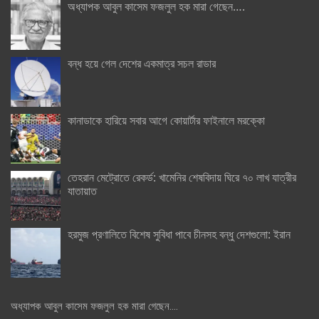
অধ্যাপক আবুল কাসেম ফজলুল হক মারা গেছেন….
বন্ধ হয়ে গেল দেশের একমাত্র সচল রাডার
কানাডাকে হারিয়ে সবার আগে কোয়ার্টার ফাইনালে মরক্কো
তেহরান মেট্রোতে রেকর্ড: খামেনির শেষবিদায় ঘিরে ৭০ লাখ যাত্রীর
যাতায়াত
হরমুজ প্রণালিতে বিশেষ সুবিধা পাবে চীনসহ বন্ধু দেশগুলো: ইরান
অধ্যাপক আবুল কাসেম ফজলুল হক মারা গেছেন….