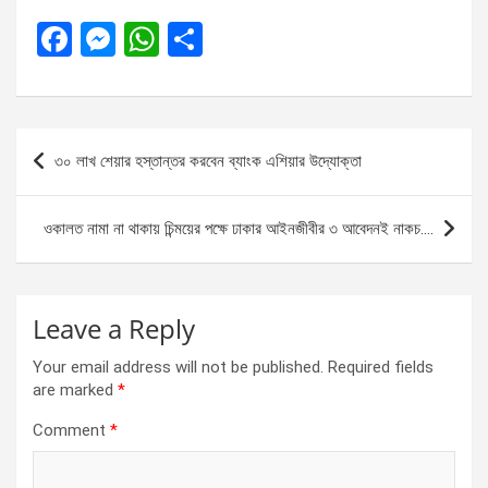
F
M
W
S
a
es
h
h
ce
se
at
ar
b
n
s
e
Post
৩০ লাখ শেয়ার হস্তান্তর করবেন ব্যাংক এশিয়ার উদ্যোক্তা
o
g
A
navigation
o
er
p
ওকালত নামা না থাকায় চিন্ময়ের পক্ষে ঢাকার আইনজীবীর ৩ আবেদনই নাকচ….
k
p
Leave a Reply
Your email address will not be published.
Required fields
are marked
*
Comment
*