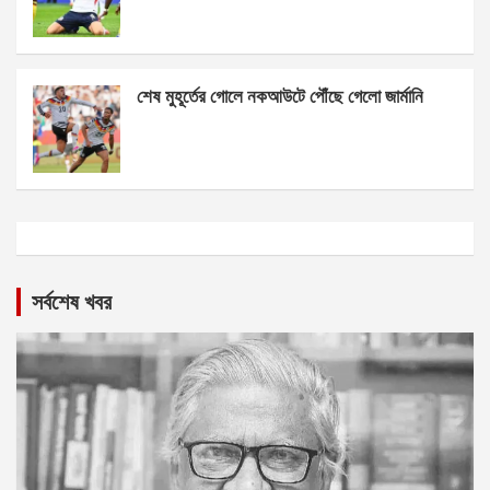
শেষ মুহূর্তের গোলে নকআউটে পৌঁছে গেলো জার্মানি
সর্বশেষ খবর