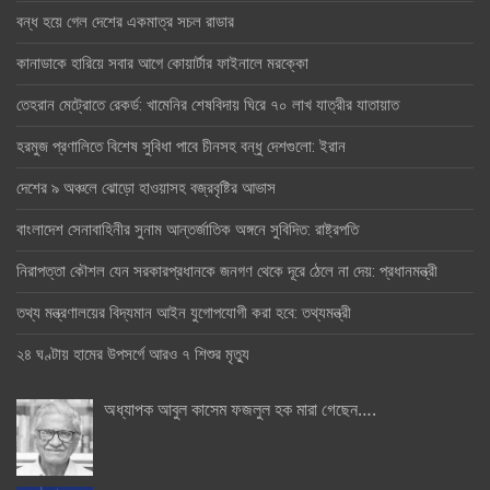
বন্ধ হয়ে গেল দেশের একমাত্র সচল রাডার
কানাডাকে হারিয়ে সবার আগে কোয়ার্টার ফাইনালে মরক্কো
তেহরান মেট্রোতে রেকর্ড: খামেনির শেষবিদায় ঘিরে ৭০ লাখ যাত্রীর যাতায়াত
হরমুজ প্রণালিতে বিশেষ সুবিধা পাবে চীনসহ বন্ধু দেশগুলো: ইরান
দেশের ৯ অঞ্চলে ঝোড়ো হাওয়াসহ বজ্রবৃষ্টির আভাস
বাংলাদেশ সেনাবাহিনীর সুনাম আন্তর্জাতিক অঙ্গনে সুবিদিত: রাষ্ট্রপতি
নিরাপত্তা কৌশল যেন সরকারপ্রধানকে জনগণ থেকে দূরে ঠেলে না দেয়: প্রধানমন্ত্রী
তথ্য মন্ত্রণালয়ের বিদ্যমান আইন যুগোপযোগী করা হবে: তথ্যমন্ত্রী
২৪ ঘণ্টায় হামের উপসর্গে আরও ৭ শিশুর মৃত্যু
অধ্যাপক আবুল কাসেম ফজলুল হক মারা গেছেন….