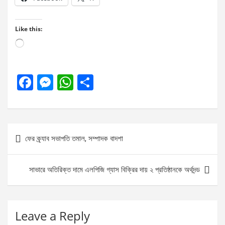
Like this:
Loading…
F
M
W
S
a
es
h
h
ce
se
at
ar
b
n
s
e
Post
ফের ক্র্যাব সভাপতি তমাল, সম্পাদক বাদশা
o
g
A
navigation
o
er
p
সাভারে অতিরিক্ত দামে এলপিজি গ্যাস বিক্রির দায় ২ প্রতিষ্ঠানকে অর্থদন্ড
k
p
Leave a Reply