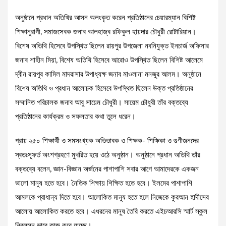
অনুষ্ঠানে প্রধান অতিথির আসন অলংকৃত করেন প্রতিষ্ঠানের চেয়ারম্যান বিশিষ্ট
শিক্ষানুরাগী, সমাজসেবক জনাব আলহাজ্ব রফিকুল হায়দার চৌধুরী রোটারিয়ান।
বিশেষ অতিথি হিসেবে উপস্থিত ছিলেন রায়পুর উপজেলা নবনিযুক্ত ইনচার্জ অফিসার
জনাব শাহীন মিয়া, বিশেষ অতিথি হিসেবে আরোও উপস্থিত ছিলেন বিশিষ্ট আলেমে
দ্বীন রায়পুর কামিল মাদরাসার উপাধ্যক্ষ জনাব মাওলানা মনজুর আলম। অনুষ্ঠানে
বিশেষ অতিথি ও প্রধান আলোচক হিসেবে উপস্থিত ছিলেন উক্ত প্রতিষ্ঠানের
সম্মানিত পরিচালক জনাব আবু সায়েম চৌধুরী। সায়েম চৌধুরী তাঁর বক্তব্যে
প্রতিষ্ঠানের কার্যক্রম ও সফলতার কথা তুলে ধরেন।
প্রায় ২৫০ শিক্ষার্থী ও সমসংখ্যক অভিভাবক ও শিক্ষক- শিক্ষিকা ও গুণীজনদের
স্বতঃস্ফূর্ত অংশগ্রহণে মুখরিত হয়ে ওঠে অনুষ্ঠান। অনুষ্ঠানে প্রধান অতিথি তাঁর
বক্তব্যে বলেন, জ্ঞান-বিজ্ঞান অর্জনের পাশাপাশি সবার আগে আমাদেরকে একজন
ভালো মানুষ হতে হবে। নৈতিক শিক্ষায় শিক্ষিত হতে হবে। ইলমের পাশাপাশি
আমলকে প্রাধান্য দিতে হবে। আলোকিত মানুষ হতে হলে নিজেকে কুরআন হাদীসের
আলোয় আলোকিত করতে হবে। এধরনের মানুষ তৈরি করতে এইচআরসি স্মার্ট স্কুল
নিরলসন ভাবে কাজ করে যাচ্ছে।