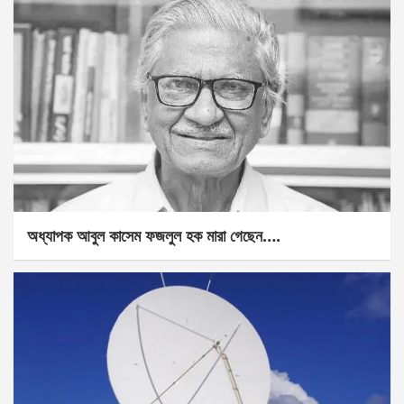
অধ্যাপক আবুল কাসেম ফজলুল হক মারা গেছেন….