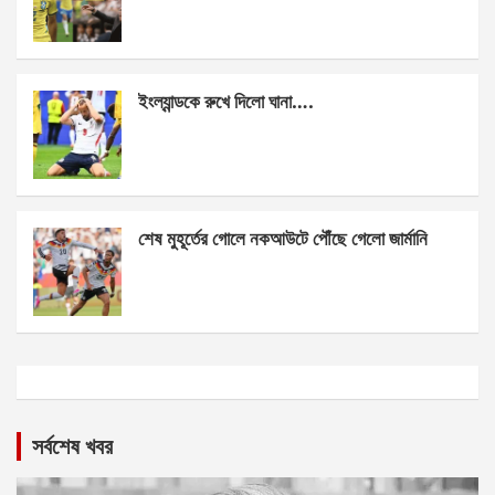
ইংল্যান্ডকে রুখে দিলো ঘানা….
শেষ মুহূর্তের গোলে নকআউটে পৌঁছে গেলো জার্মানি
সর্বশেষ খবর