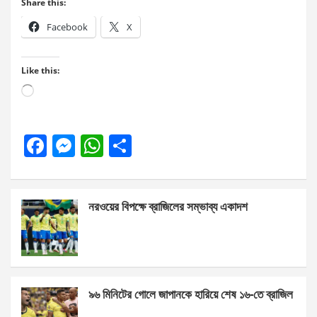
Share this:
Facebook
X
Like this:
Loading…
F
M
W
S
a
es
h
h
ce
se
at
ar
নরওয়ের বিপক্ষে ব্রাজিলের সম্ভাব্য একাদশ
b
n
s
e
o
g
A
o
er
p
k
p
৯৬ মিনিটের গোলে জাপানকে হারিয়ে শেষ ১৬-তে ব্রাজিল