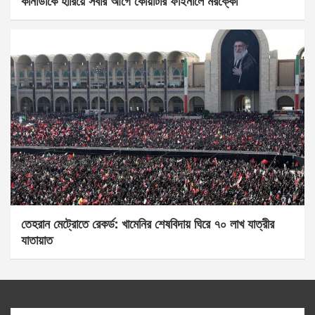
কানাডাকে হারিয়ে সবার আগে কোয়ার্টার ফাইনালে মরক্কো
তেহরান মেট্রোতে রেকর্ড: খামেনির শেষবিদায় ঘিরে ৭০ লাখ যাত্রীর
যাতায়াত