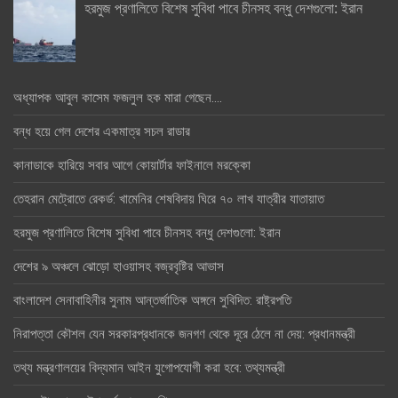
হরমুজ প্রণালিতে বিশেষ সুবিধা পাবে চীনসহ বন্ধু দেশগুলো: ইরান
অধ্যাপক আবুল কাসেম ফজলুল হক মারা গেছেন….
বন্ধ হয়ে গেল দেশের একমাত্র সচল রাডার
কানাডাকে হারিয়ে সবার আগে কোয়ার্টার ফাইনালে মরক্কো
তেহরান মেট্রোতে রেকর্ড: খামেনির শেষবিদায় ঘিরে ৭০ লাখ যাত্রীর যাতায়াত
হরমুজ প্রণালিতে বিশেষ সুবিধা পাবে চীনসহ বন্ধু দেশগুলো: ইরান
দেশের ৯ অঞ্চলে ঝোড়ো হাওয়াসহ বজ্রবৃষ্টির আভাস
বাংলাদেশ সেনাবাহিনীর সুনাম আন্তর্জাতিক অঙ্গনে সুবিদিত: রাষ্ট্রপতি
নিরাপত্তা কৌশল যেন সরকারপ্রধানকে জনগণ থেকে দূরে ঠেলে না দেয়: প্রধানমন্ত্রী
তথ্য মন্ত্রণালয়ের বিদ্যমান আইন যুগোপযোগী করা হবে: তথ্যমন্ত্রী