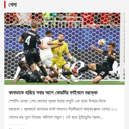
খেলা
কানাডাকে হারিয়ে সবার আগে কোয়ার্টার ফাইনালে মরক্কো
স্পোর্টস ডেস্ক :শেষ ষোলোর প্রথম ম্যাচে দাপুটে এক ম্যাচ উপহার দিলো
মরক্কো। প্রথমার্ধে কানাডার দাপট সামলেও দ্বিতীয়ার্ধে আক্রমণাত্মক খেলায় ৩-০
গোলের জয় তুলে নিয়েছে আটলাস লায়ন্স। এই জয়ে টুর্নামেন্টের প্রথম…