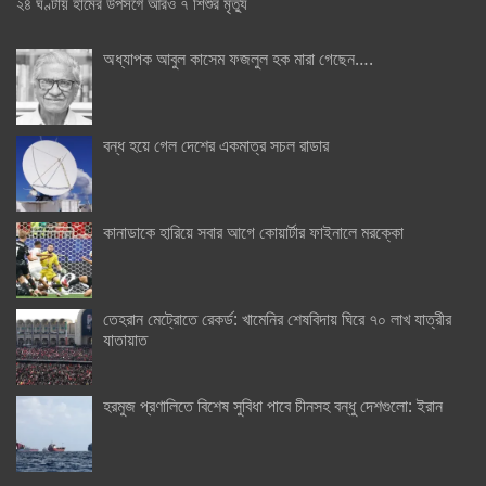
২৪ ঘণ্টায় হামের উপসর্গে আরও ৭ শিশুর মৃত্যু
অধ্যাপক আবুল কাসেম ফজলুল হক মারা গেছেন….
বন্ধ হয়ে গেল দেশের একমাত্র সচল রাডার
কানাডাকে হারিয়ে সবার আগে কোয়ার্টার ফাইনালে মরক্কো
তেহরান মেট্রোতে রেকর্ড: খামেনির শেষবিদায় ঘিরে ৭০ লাখ যাত্রীর
যাতায়াত
হরমুজ প্রণালিতে বিশেষ সুবিধা পাবে চীনসহ বন্ধু দেশগুলো: ইরান