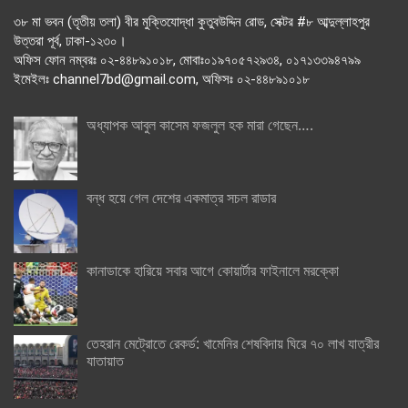
৩৮ মা ভবন (তৃতীয় তলা) বীর মুক্তিযোদ্ধা কুতুবউদ্দিন রোড, সেক্টর #৮ আব্দুল্লাহপুর
উত্তরা পূর্ব, ঢাকা-১২৩০।
অফিস ফোন নম্বরঃ ০২-৪৪৮৯১০১৮, মোবাঃ০১৯৭০৫৭২৯৩৪, ০১৭১৩৩৯৪৭৯৯
ইমেইলঃ channel7bd@gmail.com, অফিসঃ ০২-৪৪৮৯১০১৮
অধ্যাপক আবুল কাসেম ফজলুল হক মারা গেছেন….
বন্ধ হয়ে গেল দেশের একমাত্র সচল রাডার
কানাডাকে হারিয়ে সবার আগে কোয়ার্টার ফাইনালে মরক্কো
তেহরান মেট্রোতে রেকর্ড: খামেনির শেষবিদায় ঘিরে ৭০ লাখ যাত্রীর
যাতায়াত