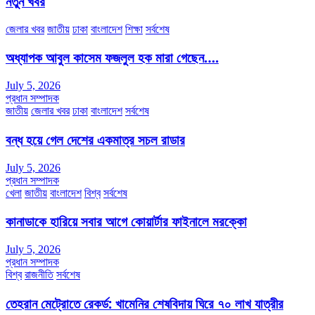
নতুন খবর
জেলার খবর
জাতীয়
ঢাকা
বাংলাদেশ
শিক্ষা
সর্বশেষ
অধ্যাপক আবুল কাসেম ফজলুল হক মারা গেছেন….
July 5, 2026
প্রধান সম্পাদক
জাতীয়
জেলার খবর
ঢাকা
বাংলাদেশ
সর্বশেষ
বন্ধ হয়ে গেল দেশের একমাত্র সচল রাডার
July 5, 2026
প্রধান সম্পাদক
খেলা
জাতীয়
বাংলাদেশ
বিশ্ব
সর্বশেষ
কানাডাকে হারিয়ে সবার আগে কোয়ার্টার ফাইনালে মরক্কো
July 5, 2026
প্রধান সম্পাদক
বিশ্ব
রাজনীতি
সর্বশেষ
তেহরান মেট্রোতে রেকর্ড: খামেনির শেষবিদায় ঘিরে ৭০ লাখ যাত্রীর