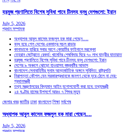
হরমুজ প্রণালিতে বিশেষ সুবিধা পাবে চীনসহ বন্ধু দেশগুলো: ইরান
July 5, 2026
প্রধান সম্পাদক
অধ্যাপক আবুল কাসেম ফজলুল হক মারা গেছেন….
বন্ধ হয়ে গেল দেশের একমাত্র সচল রাডার
কানাডাকে হারিয়ে সবার আগে কোয়ার্টার ফাইনালে মরক্কো
তেহরান মেট্রোতে রেকর্ড: খামেনির শেষবিদায় ঘিরে ৭০ লাখ যাত্রীর যাতায়াত
হরমুজ প্রণালিতে বিশেষ সুবিধা পাবে চীনসহ বন্ধু দেশগুলো: ইরান
দেশের ৯ অঞ্চলে ঝোড়ো হাওয়াসহ বজ্রবৃষ্টির আভাস
বাংলাদেশ সেনাবাহিনীর সুনাম আন্তর্জাতিক অঙ্গনে সুবিদিত: রাষ্ট্রপতি
নিরাপত্তা কৌশল যেন সরকারপ্রধানকে জনগণ থেকে দূরে ঠেলে না দেয়:
প্রধানমন্ত্রী
তথ্য মন্ত্রণালয়ের বিদ্যমান আইন যুগোপযোগী করা হবে: তথ্যমন্ত্রী
২৪ ঘণ্টায় হামের উপসর্গে আরও ৭ শিশুর মৃত্যু
জেলার খবর
জাতীয়
ঢাকা
বাংলাদেশ
শিক্ষা
সর্বশেষ
অধ্যাপক আবুল কাসেম ফজলুল হক মারা গেছেন….
July 5, 2026
প্রধান সম্পাদক