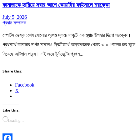
কানাডাকে হারিয়ে সবার আগে কোয়ার্টার ফাইনালে মরক্কো
July 5, 2026
প্রধান সম্পাদক
স্পোর্টস ডেস্ক :শেষ ষোলোর প্রথম ম্যাচে দাপুটে এক ম্যাচ উপহার দিলো মরক্কো।
প্রথমার্ধে কানাডার দাপট সামলেও দ্বিতীয়ার্ধে আক্রমণাত্মক খেলায় ৩-০ গোলের জয় তুলে
নিয়েছে আটলাস লায়ন্স। এই জয়ে টুর্নামেন্টের প্রথম…
Share this:
Facebook
X
Like this:
Loading…