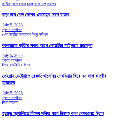
জাতীয়
জেলার খবর
ঢাকা
বাংলাদেশ
সর্বশেষ
বন্ধ হয়ে গেল দেশের একমাত্র সচল রাডার
July 5, 2026
প্রধান সম্পাদক
খেলা
জাতীয়
বাংলাদেশ
বিশ্ব
সর্বশেষ
কানাডাকে হারিয়ে সবার আগে কোয়ার্টার ফাইনালে মরক্কো
July 5, 2026
প্রধান সম্পাদক
বিশ্ব
রাজনীতি
সর্বশেষ
তেহরান মেট্রোতে রেকর্ড: খামেনির শেষবিদায় ঘিরে ৭০ লাখ যাত্রীর
যাতায়াত
July 5, 2026
প্রধান সম্পাদক
বিশ্ব
সর্বশেষ
হরমুজ প্রণালিতে বিশেষ সুবিধা পাবে চীনসহ বন্ধু দেশগুলো: ইরান