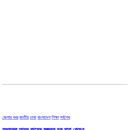
সম্পাদক ও ব্যবস্থাপনা পরিচালকঃ এস.এম.এ মনসুর মাসুদ
সম্পাদক ও প্রকাশকঃ কামরুননাহার
ব্যবস্থাপনা সম্পাদকঃ মোঃ আবু নাছের ইকবাল চৌধুরী
ডেপুটি এডিটরঃ মোঃ মোস্তাফিজুর রহমান খান
জয়েন্ট এডিটরঃ মোঃ রবিউল ইসলাম
সহকারী সম্পাদকঃ শাহ রাশিদুল ইসলাম রাসেল
৩৮ মা ভবন (তৃতীয় তলা) বীর মুক্তিযোদ্ধা কুতুবউদ্দিন রোড, সেক্টর #৮ আব্দুল্লাহপুর
উত্তরা পূর্ব, ঢাকা-১২৩০।
অফিস ফোন নম্বরঃ ০২-৪৪৮৯১০১৮, মোবাঃ০১৯৭০৫৭২৯৩৪, ০১৭১৩৩৯৪৭৯৯
ইমেইলঃ channel7bd@gmail.com, অফিসঃ ০২-৪৪৮৯১০১৮
জেলার খবর
জাতীয়
ঢাকা
বাংলাদেশ
শিক্ষা
সর্বশেষ
অধ্যাপক আবুল কাসেম ফজলুল হক মারা গেছেন….