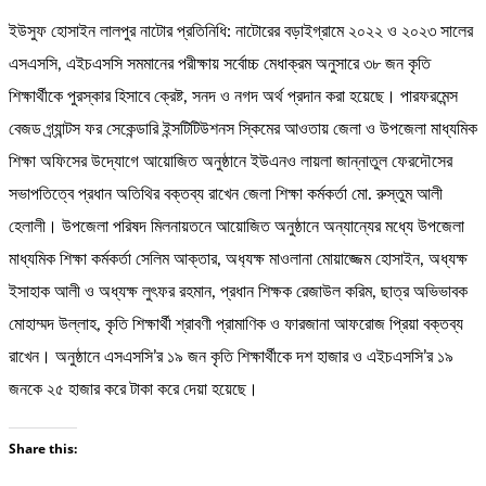
ইউসুফ হোসাইন লালপুর নাটোর প্রতিনিধি: নাটোরের বড়াইগ্রামে ২০২২ ও ২০২৩ সালের
এসএসসি, এইচএসসি সমমানের পরীক্ষায় সর্বোচ্চ মেধাক্রম অনুসারে ৩৮ জন কৃতি
শিক্ষার্থীকে পুরস্কার হিসাবে ক্রেষ্ট, সনদ ও নগদ অর্থ প্রদান করা হয়েছে। পারফরমেন্স
বেজড গ্র্যান্টস ফর সেকেন্ডারি ইন্সটিটিউশনস স্কিমের আওতায় জেলা ও উপজেলা মাধ্যমিক
শিক্ষা অফিসের উদ্যোগে আয়োজিত অনুষ্ঠানে ইউএনও লায়লা জান্নাতুল ফেরদৌসের
সভাপতিত্বে প্রধান অতিথির বক্তব্য রাখেন জেলা শিক্ষা কর্মকর্তা মো. রুস্তুম আলী
হেলালী। উপজেলা পরিষদ মিলনায়তনে আয়োজিত অনুষ্ঠানে অন্যান্যের মধ্যে উপজেলা
মাধ্যমিক শিক্ষা কর্মকর্তা সেলিম আক্তার, অধ‍্যক্ষ মাওলানা মোয়াজ্জেম হোসাইন, অধ্যক্ষ
ইসাহাক আলী ও অধ্যক্ষ লুৎফর রহমান, প্রধান শিক্ষক রেজাউল করিম, ছাত্র অভিভাবক
মোহাম্মদ উল্লাহ, কৃতি শিক্ষার্থী শ্রাবণী প্রামাণিক ও ফারজানা আফরোজ প্রিয়া বক্তব্য
রাখেন। অনুষ্ঠানে এসএসসি’র ১৯ জন কৃতি শিক্ষার্থীকে দশ হাজার ও এইচএসসি’র ১৯
জনকে ২৫ হাজার করে টাকা করে দেয়া হয়েছে।
Share this: