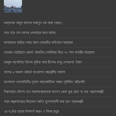
অধ্যাপক আবুল কাসেম ফজলুল হক মারা গেছেন….
বন্ধ হয়ে গেল দেশের একমাত্র সচল রাডার
কানাডাকে হারিয়ে সবার আগে কোয়ার্টার ফাইনালে মরক্কো
তেহরান মেট্রোতে রেকর্ড: খামেনির শেষবিদায় ঘিরে ৭০ লাখ যাত্রীর যাতায়াত
হরমুজ প্রণালিতে বিশেষ সুবিধা পাবে চীনসহ বন্ধু দেশগুলো: ইরান
দেশের ৯ অঞ্চলে ঝোড়ো হাওয়াসহ বজ্রবৃষ্টির আভাস
বাংলাদেশ সেনাবাহিনীর সুনাম আন্তর্জাতিক অঙ্গনে সুবিদিত: রাষ্ট্রপতি
নিরাপত্তা কৌশল যেন সরকারপ্রধানকে জনগণ থেকে দূরে ঠেলে না দেয়: প্রধানমন্ত্রী
তথ্য মন্ত্রণালয়ের বিদ্যমান আইন যুগোপযোগী করা হবে: তথ্যমন্ত্রী
২৪ ঘণ্টায় হামের উপসর্গে আরও ৭ শিশুর মৃত্যু