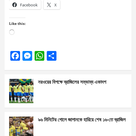
Facebook
X
Like this:
Loading…
F
M
W
S
a
es
h
h
ce
se
at
ar
নরওয়ের বিপক্ষে ব্রাজিলের সম্ভাব্য একাদশ
b
n
s
e
o
g
A
o
er
p
k
p
৯৬ মিনিটের গোলে জাপানকে হারিয়ে শেষ ১৬-তে ব্রাজিল