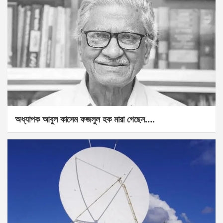
অধ্যাপক আবুল কাসেম ফজলুল হক মারা গেছেন….