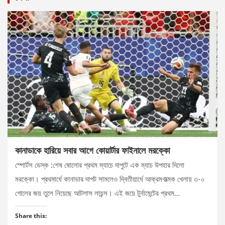
কানাডাকে হারিয়ে সবার আগে কোয়ার্টার ফাইনালে মরক্কো
স্পোর্টস ডেস্ক :শেষ ষোলোর প্রথম ম্যাচে দাপুটে এক ম্যাচ উপহার দিলো
মরক্কো। প্রথমার্ধে কানাডার দাপট সামলেও দ্বিতীয়ার্ধে আক্রমণাত্মক খেলায় ৩-০
গোলের জয় তুলে নিয়েছে আটলাস লায়ন্স। এই জয়ে টুর্নামেন্টের প্রথম…
Share this: