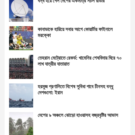
বন্ধ হয়ে গেল দেশের একমাত্র সচল রাডার
কানাডাকে হারিয়ে সবার আগে কোয়ার্টার ফাইনালে
মরক্কো
তেহরান মেট্রোতে রেকর্ড: খামেনির শেষবিদায় ঘিরে ৭০
লাখ যাত্রীর যাতায়াত
হরমুজ প্রণালিতে বিশেষ সুবিধা পাবে চীনসহ বন্ধু
দেশগুলো: ইরান
দেশের ৯ অঞ্চলে ঝোড়ো হাওয়াসহ বজ্রবৃষ্টির আভাস