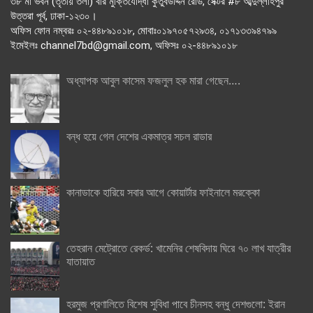
৩৮ মা ভবন (তৃতীয় তলা) বীর মুক্তিযোদ্ধা কুতুবউদ্দিন রোড, সেক্টর #৮ আব্দুল্লাহপুর
উত্তরা পূর্ব, ঢাকা-১২৩০।
অফিস ফোন নম্বরঃ ০২-৪৪৮৯১০১৮, মোবাঃ০১৯৭০৫৭২৯৩৪, ০১৭১৩৩৯৪৭৯৯
ইমেইলঃ channel7bd@gmail.com, অফিসঃ ০২-৪৪৮৯১০১৮
অধ্যাপক আবুল কাসেম ফজলুল হক মারা গেছেন….
বন্ধ হয়ে গেল দেশের একমাত্র সচল রাডার
কানাডাকে হারিয়ে সবার আগে কোয়ার্টার ফাইনালে মরক্কো
তেহরান মেট্রোতে রেকর্ড: খামেনির শেষবিদায় ঘিরে ৭০ লাখ যাত্রীর
যাতায়াত
হরমুজ প্রণালিতে বিশেষ সুবিধা পাবে চীনসহ বন্ধু দেশগুলো: ইরান