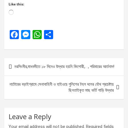
Like this:
Loading…
F
M
W
S
a
es
h
h
ce
se
at
ar
b
n
s
e
Post
নরসিংদীর,মাধবদীতে ১৮ দিনেও উদ্ধার হয়নি কিশোরী,. , পরিবারের আর্তনাদ!
o
g
A
navigation
o
er
p
নাটোরের বড়াইগ্রামে সেনাবাহিনী ও হাইওয়ে পুলিশের টহল দলের যৌথ প্রচেষ্টায়
k
p
ছিনতাইকৃত মাছ ভর্তি গাড়ি উদ্ধার
Leave a Reply
Your email address will not be published.
Required fields