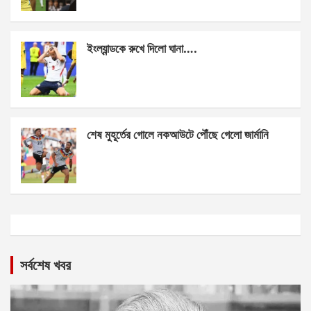
ইংল্যান্ডকে রুখে দিলো ঘানা….
শেষ মুহূর্তের গোলে নকআউটে পৌঁছে গেলো জার্মানি
সর্বশেষ খবর