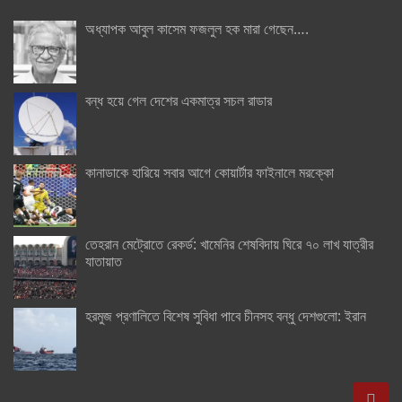
অধ্যাপক আবুল কাসেম ফজলুল হক মারা গেছেন….
বন্ধ হয়ে গেল দেশের একমাত্র সচল রাডার
কানাডাকে হারিয়ে সবার আগে কোয়ার্টার ফাইনালে মরক্কো
তেহরান মেট্রোতে রেকর্ড: খামেনির শেষবিদায় ঘিরে ৭০ লাখ যাত্রীর
যাতায়াত
হরমুজ প্রণালিতে বিশেষ সুবিধা পাবে চীনসহ বন্ধু দেশগুলো: ইরান