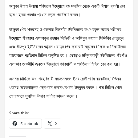
ভালুকা ইমাম উলামা পরিষদের উদ্যোগে বড় মসজিদ থেকে একটি বিশাল র‌্যালী বের
হয়ে শহরের প্রধান প্রধান সড়ক প্রদক্ষিণ করেন।
ভালুকা পৌর শহরসহ উপজেলার বিরুনয়িা ইউনিয়নের কংশেরকুল দরবার শরীফের
উদ্যোগে পীরজাদা এশফাকুর রহমান সিদ্দিকী ও আশিকুর রহমান সিদ্দিকীর নেতৃত্বে
এবং ধীতপুর ইউনিয়নের আব্দুল ওয়াদুদ প্রি-ক্যাডেট স্কুলের শিক্ষক ও শিক্ষার্থীদের
আয়োজনে প্রতিবাদ মিছিল অনুষ্ঠিত হয়। এছাড়াও মল্লিকবাড়ী ইউনিয়নের পাঁচগাঁও
এলাকার তাওহীদি জনতার উদ্যোগে পথর‌্যালী ও প্রতিবাদ মিছিল বের করা হয়।
এসময় মিছিলে অংশগ্রহণকারী সচেতনমহল ইসরায়েলী পণ্য বয়কটসহ বিভিন্ন
ধরনের সচেতনামূলক স্লোগানে জনসাধারণকে উদ্ধুদ্ধ করেন। পরে মিছিল শেষে
মোনাজাতে মুসলিম উম্মার শান্তি কামনা করেন।
Share this:
Facebook
X