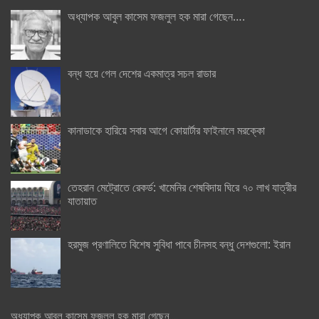
অধ্যাপক আবুল কাসেম ফজলুল হক মারা গেছেন….
বন্ধ হয়ে গেল দেশের একমাত্র সচল রাডার
কানাডাকে হারিয়ে সবার আগে কোয়ার্টার ফাইনালে মরক্কো
তেহরান মেট্রোতে রেকর্ড: খামেনির শেষবিদায় ঘিরে ৭০ লাখ যাত্রীর
যাতায়াত
হরমুজ প্রণালিতে বিশেষ সুবিধা পাবে চীনসহ বন্ধু দেশগুলো: ইরান
অধ্যাপক আবুল কাসেম ফজলুল হক মারা গেছেন….