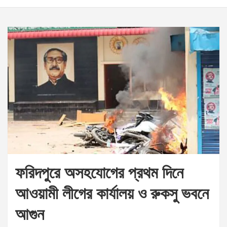
ফরিদপুরে অসহযোগের প্রথম দিনে
আওয়ামী লীগের কার্যালয় ও রুকসু ভবনে
আগুন