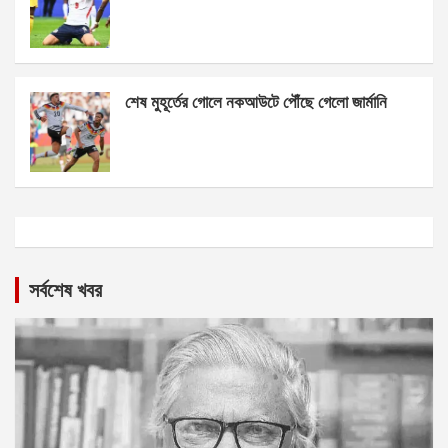
শেষ মুহূর্তের গোলে নকআউটে পৌঁছে গেলো জার্মানি
সর্বশেষ খবর