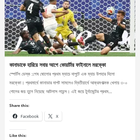
কানাডাকে হারিয়ে সবার আগে কোয়ার্টার ফাইনালে মরক্কো
স্পোর্টস ডেস্ক :শেষ ষোলোর প্রথম ম্যাচে দাপুটে এক ম্যাচ উপহার দিলো
মরক্কো। প্রথমার্ধে কানাডার দাপট সামলেও দ্বিতীয়ার্ধে আক্রমণাত্মক খেলায় ৩-০
গোলের জয় তুলে নিয়েছে আটলাস লায়ন্স। এই জয়ে টুর্নামেন্টের প্রথম…
Share this:
Facebook
X
Like this: