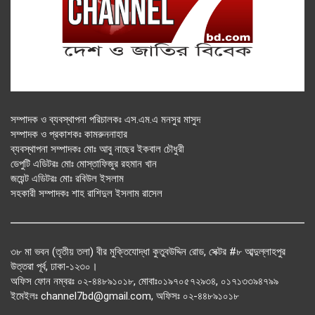
সম্পাদক ও ব্যবস্থাপনা পরিচালকঃ এস.এম.এ মনসুর মাসুদ
সম্পাদক ও প্রকাশকঃ কামরুননাহার
ব্যবস্থাপনা সম্পাদকঃ মোঃ আবু নাছের ইকবাল চৌধুরী
ডেপুটি এডিটরঃ মোঃ মোস্তাফিজুর রহমান খান
জয়েন্ট এডিটরঃ মোঃ রবিউল ইসলাম
সহকারী সম্পাদকঃ শাহ রাশিদুল ইসলাম রাসেল
৩৮ মা ভবন (তৃতীয় তলা) বীর মুক্তিযোদ্ধা কুতুবউদ্দিন রোড, সেক্টর #৮ আব্দুল্লাহপুর
উত্তরা পূর্ব, ঢাকা-১২৩০।
অফিস ফোন নম্বরঃ ০২-৪৪৮৯১০১৮, মোবাঃ০১৯৭০৫৭২৯৩৪, ০১৭১৩৩৯৪৭৯৯
ইমেইলঃ channel7bd@gmail.com, অফিসঃ ০২-৪৪৮৯১০১৮