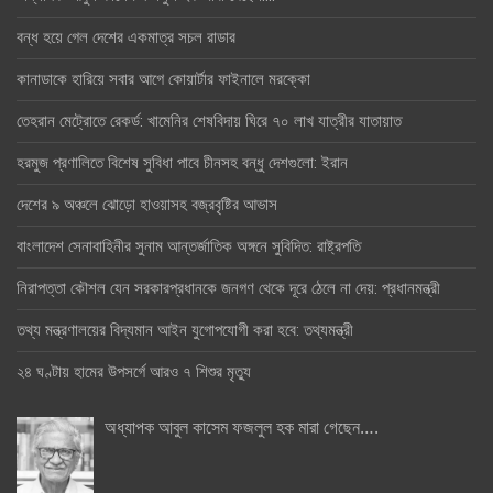
বন্ধ হয়ে গেল দেশের একমাত্র সচল রাডার
কানাডাকে হারিয়ে সবার আগে কোয়ার্টার ফাইনালে মরক্কো
তেহরান মেট্রোতে রেকর্ড: খামেনির শেষবিদায় ঘিরে ৭০ লাখ যাত্রীর যাতায়াত
হরমুজ প্রণালিতে বিশেষ সুবিধা পাবে চীনসহ বন্ধু দেশগুলো: ইরান
দেশের ৯ অঞ্চলে ঝোড়ো হাওয়াসহ বজ্রবৃষ্টির আভাস
বাংলাদেশ সেনাবাহিনীর সুনাম আন্তর্জাতিক অঙ্গনে সুবিদিত: রাষ্ট্রপতি
নিরাপত্তা কৌশল যেন সরকারপ্রধানকে জনগণ থেকে দূরে ঠেলে না দেয়: প্রধানমন্ত্রী
তথ্য মন্ত্রণালয়ের বিদ্যমান আইন যুগোপযোগী করা হবে: তথ্যমন্ত্রী
২৪ ঘণ্টায় হামের উপসর্গে আরও ৭ শিশুর মৃত্যু
অধ্যাপক আবুল কাসেম ফজলুল হক মারা গেছেন….