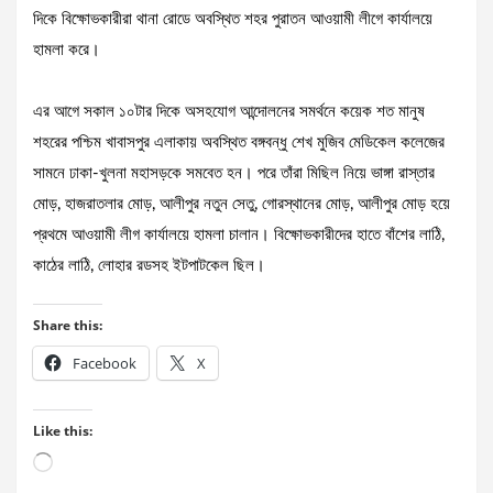
দিকে বিক্ষোভকারীরা থানা রোডে অবস্থিত শহর পুরাতন আওয়ামী লীগে কার্যালয়ে
হামলা করে।
এর আগে সকাল ১০টার দিকে অসহযোগ আন্দোলনের সমর্থনে কয়েক শত মানুষ
শহরের পশ্চিম খাবাসপুর এলাকায় অবস্থিত বঙ্গবন্ধু শেখ মুজিব মেডিকেল কলেজের
সামনে ঢাকা-খুলনা মহাসড়কে সমবেত হন। পরে তাঁরা মিছিল নিয়ে ভাঙ্গা রাস্তার
মোড়, হাজরাতলার মোড়, আলীপুর নতুন সেতু, গোরস্থানের মোড়, আলীপুর মোড় হয়ে
প্রথমে আওয়ামী লীগ কার্যালয়ে হামলা চালান। বিক্ষোভকারীদের হাতে বাঁশের লাঠি,
কাঠের লাঠি, লোহার রডসহ ইটপাটকেল ছিল।
Share this:
Facebook
X
Like this:
Loading…