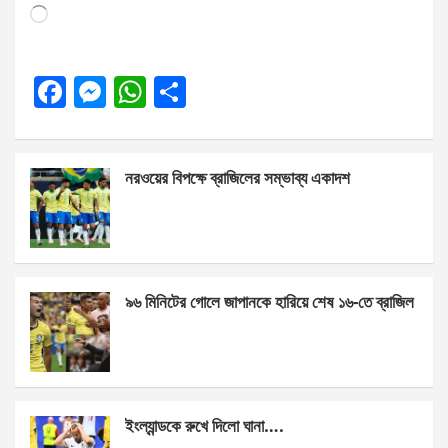
Loading…
F
M
W
S
a
es
h
h
ce
se
at
ar
নরওয়ের বিপক্ষে ব্রাজিলের সম্ভাব্য একাদশ
b
n
s
e
o
g
A
o
er
p
k
p
৯৬ মিনিটের গোলে জাপানকে হারিয়ে শেষ ১৬-তে ব্রাজিল
ইংল্যান্ডকে রুখে দিলো ঘানা….