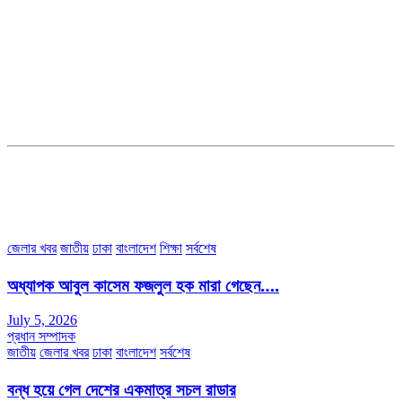
সম্পাদক ও ব্যবস্থাপনা পরিচালকঃ এস.এম.এ মনসুর মাসুদ
সম্পাদক ও প্রকাশকঃ কামরুননাহার
ব্যবস্থাপনা সম্পাদকঃ মোঃ আবু নাছের ইকবাল চৌধুরী
ডেপুটি এডিটরঃ মোঃ মোস্তাফিজুর রহমান খান
জয়েন্ট এডিটরঃ মোঃ রবিউল ইসলাম
সহকারী সম্পাদকঃ শাহ রাশিদুল ইসলাম রাসেল
৩৮ মা ভবন (তৃতীয় তলা) বীর মুক্তিযোদ্ধা কুতুবউদ্দিন রোড, সেক্টর #৮ আব্দুল্লাহপুর
উত্তরা পূর্ব, ঢাকা-১২৩০।
অফিস ফোন নম্বরঃ ০২-৪৪৮৯১০১৮, মোবাঃ০১৯৭০৫৭২৯৩৪, ০১৭১৩৩৯৪৭৯৯
ইমেইলঃ channel7bd@gmail.com, অফিসঃ ০২-৪৪৮৯১০১৮
জেলার খবর
জাতীয়
ঢাকা
বাংলাদেশ
শিক্ষা
সর্বশেষ
অধ্যাপক আবুল কাসেম ফজলুল হক মারা গেছেন….
July 5, 2026
প্রধান সম্পাদক
জাতীয়
জেলার খবর
ঢাকা
বাংলাদেশ
সর্বশেষ
বন্ধ হয়ে গেল দেশের একমাত্র সচল রাডার