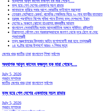
অধ্যাপক আবুল কাসেম ফজলুল হক মারা গেছেন….
বন্ধ হয়ে গেল দেশের একমাত্র সচল রাডার
কানাডাকে হারিয়ে সবার আগে কোয়ার্টার ফাইনালে মরক্কো
তেহরান মেট্রোতে রেকর্ড: খামেনির শেষবিদায় ঘিরে ৭০ লাখ যাত্রীর যাতায়াত
হরমুজ প্রণালিতে বিশেষ সুবিধা পাবে চীনসহ বন্ধু দেশগুলো: ইরান
দেশের ৯ অঞ্চলে ঝোড়ো হাওয়াসহ বজ্রবৃষ্টির আভাস
বাংলাদেশ সেনাবাহিনীর সুনাম আন্তর্জাতিক অঙ্গনে সুবিদিত: রাষ্ট্রপতি
নিরাপত্তা কৌশল যেন সরকারপ্রধানকে জনগণ থেকে দূরে ঠেলে না দেয়:
প্রধানমন্ত্রী
তথ্য মন্ত্রণালয়ের বিদ্যমান আইন যুগোপযোগী করা হবে: তথ্যমন্ত্রী
২৪ ঘণ্টায় হামের উপসর্গে আরও ৭ শিশুর মৃত্যু
জেলার খবর
জাতীয়
ঢাকা
বাংলাদেশ
শিক্ষা
সর্বশেষ
অধ্যাপক আবুল কাসেম ফজলুল হক মারা গেছেন….
July 5, 2026
প্রধান সম্পাদক
জাতীয়
জেলার খবর
ঢাকা
বাংলাদেশ
সর্বশেষ
বন্ধ হয়ে গেল দেশের একমাত্র সচল রাডার
July 5, 2026
প্রধান সম্পাদক