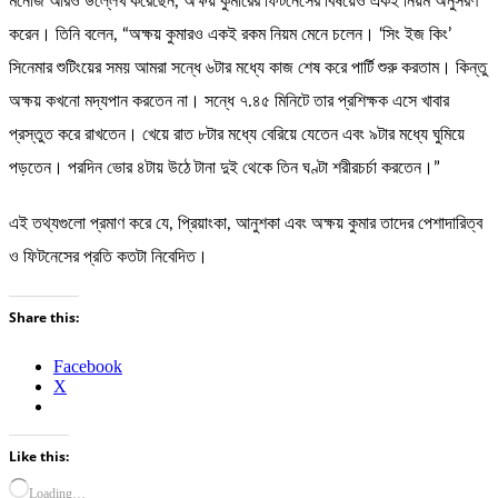
মনোজ আরও উল্লেখ করেছেন, অক্ষয় কুমারের ফিটনেসের বিষয়েও একই নিয়ম অনুসরণ
করেন। তিনি বলেন, “অক্ষয় কুমারও একই রকম নিয়ম মেনে চলেন। ‘সিং ইজ কিং’
সিনেমার শুটিংয়ের সময় আমরা সন্ধে ৬টার মধ্যে কাজ শেষ করে পার্টি শুরু করতাম। কিন্তু
অক্ষয় কখনো মদ্যপান করতেন না। সন্ধে ৭.৪৫ মিনিটে তার প্রশিক্ষক এসে খাবার
প্রস্তুত করে রাখতেন। খেয়ে রাত ৮টার মধ্যে বেরিয়ে যেতেন এবং ৯টার মধ্যে ঘুমিয়ে
পড়তেন। পরদিন ভোর ৪টায় উঠে টানা দুই থেকে তিন ঘণ্টা শরীরচর্চা করতেন।”
এই তথ্যগুলো প্রমাণ করে যে, প্রিয়াংকা, আনুশকা এবং অক্ষয় কুমার তাদের পেশাদারিত্ব
ও ফিটনেসের প্রতি কতটা নিবেদিত।
Share this:
Facebook
X
Like this:
Loading…