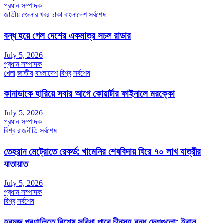
প্রধান সম্পাদক
জাতীয়
জেলার খবর
ঢাকা
বাংলাদেশ
সর্বশেষ
বন্ধ হয়ে গেল দেশের একমাত্র সচল রাডার
July 5, 2026
প্রধান সম্পাদক
খেলা
জাতীয়
বাংলাদেশ
বিশ্ব
সর্বশেষ
কানাডাকে হারিয়ে সবার আগে কোয়ার্টার ফাইনালে মরক্কো
July 5, 2026
প্রধান সম্পাদক
বিশ্ব
রাজনীতি
সর্বশেষ
তেহরান মেট্রোতে রেকর্ড: খামেনির শেষবিদায় ঘিরে ৭০ লাখ যাত্রীর
যাতায়াত
July 5, 2026
প্রধান সম্পাদক
বিশ্ব
সর্বশেষ
হরমুজ প্রণালিতে বিশেষ সুবিধা পাবে চীনসহ বন্ধু দেশগুলো: ইরান