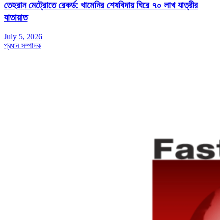
তেহরান মেট্রোতে রেকর্ড: খামেনির শেষবিদায় ঘিরে ৭০ লাখ যাত্রীর
যাতায়াত
July 5, 2026
প্রধান সম্পাদক