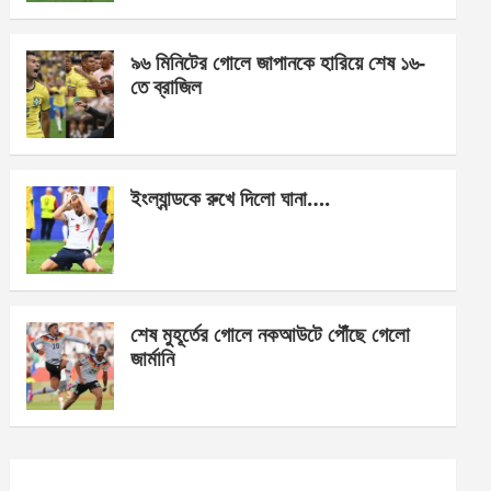
o
er
p
k
p
৯৬ মিনিটের গোলে জাপানকে হারিয়ে শেষ ১৬-
তে ব্রাজিল
ইংল্যান্ডকে রুখে দিলো ঘানা….
শেষ মুহূর্তের গোলে নকআউটে পৌঁছে গেলো
জার্মানি