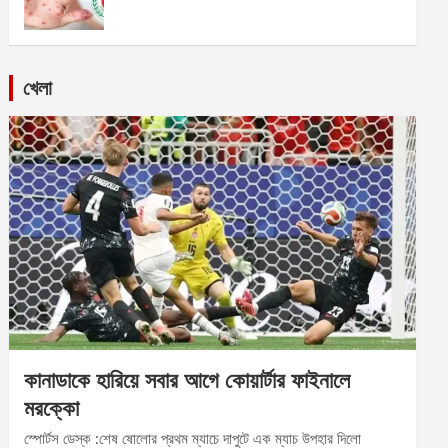
খেলা
কানাডাকে হারিয়ে সবার আগে কোয়ার্টার ফাইনালে
মরক্কো
স্পোর্টস ডেস্ক :শেষ ষোলোর প্রথম ম্যাচে দাপুটে এক ম্যাচ উপহার দিলো