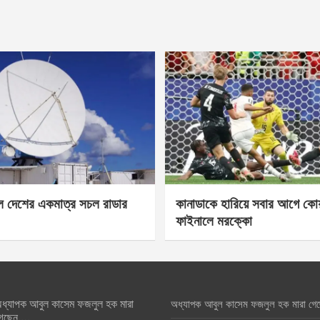
েল দেশের একমাত্র সচল রাডার
কানাডাকে হারিয়ে সবার আগে কোয়া
ফাইনালে মরক্কো
ধ্যাপক আবুল কাসেম ফজলুল হক মারা
অধ্যাপক আবুল কাসেম ফজলুল হক মারা গে
েছেন….