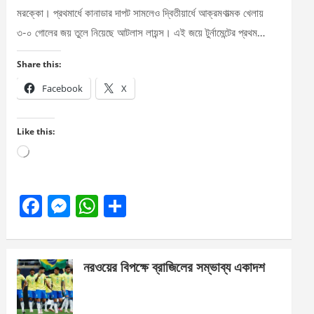
মরক্কো। প্রথমার্ধে কানাডার দাপট সামলেও দ্বিতীয়ার্ধে আক্রমণাত্মক খেলায়
৩-০ গোলের জয় তুলে নিয়েছে আটলাস লায়ন্স। এই জয়ে টুর্নামেন্টের প্রথম…
Share this:
Facebook
X
Like this:
Loading…
F
M
W
S
a
es
h
h
ce
se
at
ar
নরওয়ের বিপক্ষে ব্রাজিলের সম্ভাব্য একাদশ
b
n
s
e
o
g
A