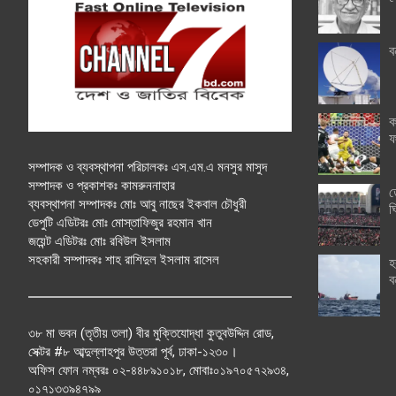
ব
ক
ফ
সম্পাদক ও ব্যবস্থাপনা পরিচালকঃ এস.এম.এ মনসুর মাসুদ
সম্পাদক ও প্রকাশকঃ কামরুননাহার
ত
ব্যবস্থাপনা সম্পাদকঃ মোঃ আবু নাছের ইকবাল চৌধুরী
ঘ
ডেপুটি এডিটরঃ মোঃ মোস্তাফিজুর রহমান খান
জয়েন্ট এডিটরঃ মোঃ রবিউল ইসলাম
সহকারী সম্পাদকঃ শাহ রাশিদুল ইসলাম রাসেল
হ
ব
৩৮ মা ভবন (তৃতীয় তলা) বীর মুক্তিযোদ্ধা কুতুবউদ্দিন রোড,
সেক্টর #৮ আব্দুল্লাহপুর উত্তরা পূর্ব, ঢাকা-১২৩০।
অফিস ফোন নম্বরঃ ০২-৪৪৮৯১০১৮, মোবাঃ০১৯৭০৫৭২৯৩৪,
০১৭১৩৩৯৪৭৯৯