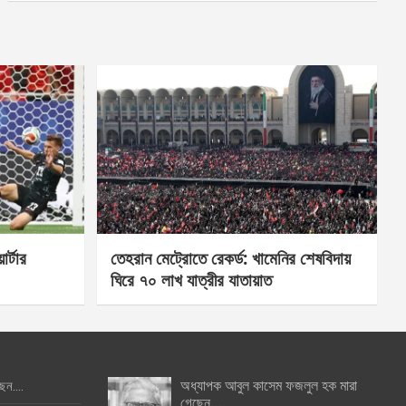
র্টার
তেহরান মেট্রোতে রেকর্ড: খামেনির শেষবিদায়
ঘিরে ৭০ লাখ যাত্রীর যাতায়াত
অধ্যাপক আবুল কাসেম ফজলুল হক মারা
ছেন….
গেছেন….