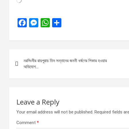
F
M
W
S
a
es
h
h
ce
se
at
ar
b
n
s
e
Post
o
g
A
নরসিংদীর রায়পুরায় তিন সন্তানের জননী ধর্ষণের শিকার হওয়ার
navigation
o
er
p
অভিযোগ…
k
p
Leave a Reply
Your email address will not be published.
Required fields a
Comment
*