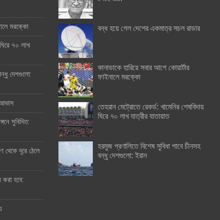
ইনালে মরক্কো
বন্ধ হয়ে গেল দেশের একমাত্র সচল রাডার
 ঘিরে ৭০ লাখ
কানাডাকে হারিয়ে সবার আগে কোয়ার্টার
ন্ধু দেশগুলো:
ফাইনালে মরক্কো
র আভাস
তেহরান মেট্রোতে রেকর্ড: খামেনির শেষবিদায়
ঘিরে ৭০ লাখ যাত্রীর যাতায়াত
্গনে সুবিদিত:
হরমুজ প্রণালিতে বিশেষ সুবিধা পাবে চীনসহ
 থেকে দূরে ঠেলে
বন্ধু দেশগুলো: ইরান
ী করা হবে:
ু