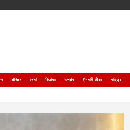
্ব
বাণিজ্য
খেলা
বিনোদন
অপরাধ
ইসলামী জীবন
সাহিত্য