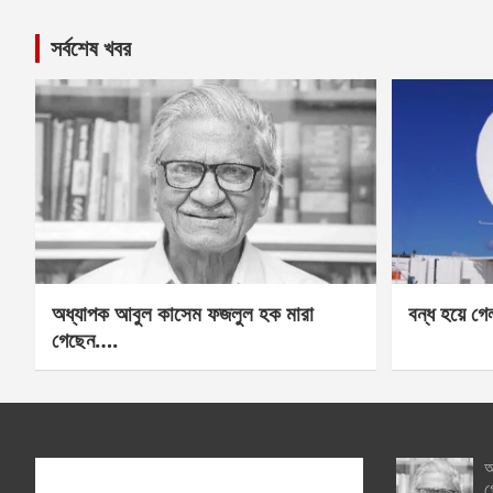
সর্বশেষ খবর
অধ্যাপক আবুল কাসেম ফজলুল হক মারা
বন্ধ হয়ে গ
গেছেন….
অ
গ