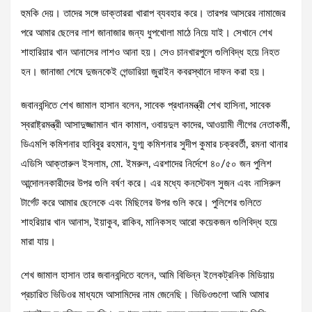
হুমকি দেয়। তাদের সঙ্গে ডাক্তাররা খারাপ ব্যবহার করে। তারপর আসরের নামাজের
পরে আমার ছেলের লাশ জানাজার জন্য ধুপখোলা মাঠে নিয়ে যাই। সেখানে শেখ
শাহারিয়ার খান আনাসের লাশও আনা হয়। সেও চানখারপুলে গুলিবিদ্ধ হয়ে নিহত
হন। জানাজা শেষে দুজনকেই গেন্ডারিয়া জুরাইন কবরস্থানে দাফন করা হয়।
জবানবন্দিতে শেখ জামাল হাসান বলেন, সাবেক প্রধানমন্ত্রী শেখ হাসিনা, সাবেক
স্বরাষ্ট্রমন্ত্রী আসাদুজ্জামান খান কামাল, ওবায়দুল কাদের, আওয়ামী লীগের নেতাকর্মী,
ডিএমপি কমিশনার হাবিবুর রহমান, যুগ্ম কমিশনার সুদীপ কুমার চক্রবর্তী, রমনা থানার
এডিসি আক্তারুল ইসলাম, মো. ইমরুল, এরশাদের নির্দেশে ৪০/৫০ জন পুলিশ
আন্দোলনকারীদের উপর গুলি বর্ষণ করে। এর মধ্যে কনস্টেবল সুজন এবং নাসিরুল
টার্গেট করে আমার ছেলেকে এবং মিছিলের উপর গুলি করে। পুলিশের গুলিতে
শাহরিয়ার খান আনাস, ইয়াকুব, রাকিব, মানিকসহ আরো কয়েকজন গুলিবিদ্ধ হয়ে
মারা যায়।
শেখ জামাল হাসান তার জবানবন্দিতে বলেন, আমি বিভিন্ন ইলেকট্রনিক মিডিয়ায়
প্রচারিত ভিডিওর মাধ্যমে আসামিদের নাম জেনেছি। ভিডিওগুলো আমি আমার