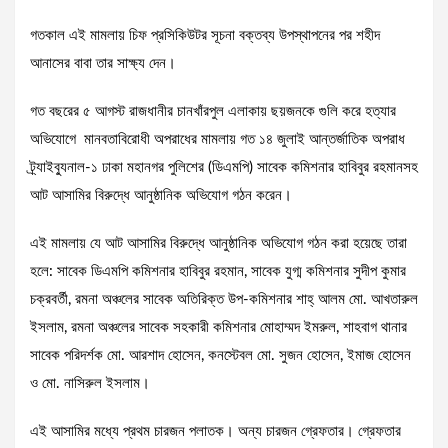
গতকাল এই মামলায় চিফ প্রসিকিউটর সূচনা বক্তব্য উপস্থাপনের পর শহীদ
আনাসের বাবা তার সাক্ষ্য দেন।
গত বছরের ৫ আগস্ট রাজধানীর চানখাঁরপুল এলাকায় ছয়জনকে গুলি করে হত্যার
অভিযোগে মানবতাবিরোধী অপরাধের মামলায় গত ১৪ জুলাই আন্তর্জাতিক অপরাধ
ট্র্যাইব্যুনাল-১ ঢাকা মহানগর পুলিশের (ডিএমপি) সাবেক কমিশনার হাবিবুর রহমানসহ
আট আসামির বিরুদ্ধে আনুষ্ঠানিক অভিযোগ গঠন করেন।
এই মামলায় যে আট আসামির বিরুদ্ধে আনুষ্ঠানিক অভিযোগ গঠন করা হয়েছে তারা
হলে: সাবেক ডিএমপি কমিশনার হাবিবুর রহমান, সাবেক যুগ্ম কমিশনার সুদীপ কুমার
চক্রবর্তী, রমনা অঞ্চলের সাবেক অতিরিক্ত উপ-কমিশনার শাহ্ আলম মো. আখতারুল
ইসলাম, রমনা অঞ্চলের সাবেক সহকারী কমিশনার মোহাম্মদ ইমরুল, শাহবাগ থানার
সাবেক পরিদর্শক মো. আরশাদ হোসেন, কনস্টেবল মো. সুজন হোসেন, ইমাজ হোসেন
ও মো. নাসিরুল ইসলাম।
এই আসামির মধ্যে প্রথম চারজন পলাতক। অন্য চারজন গ্রেফতার। গ্রেফতার