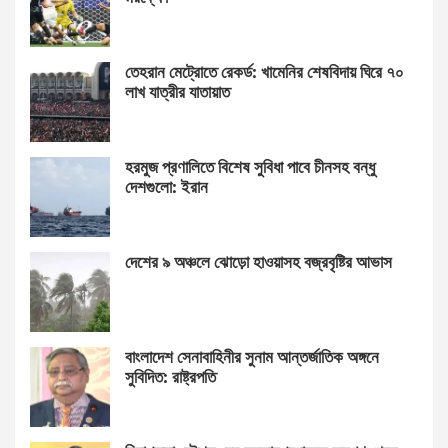
তেহরান মেট্রোতে রেকর্ড: খামেনির শেষবিদায় ঘিরে ৭০
লাখ যাত্রীর যাতায়াত
হরমুজ প্রণালিতে বিশেষ সুবিধা পাবে চীনসহ বন্ধু
দেশগুলো: ইরান
দেশের ৯ অঞ্চলে ঝোড়ো হাওয়াসহ বজ্রবৃষ্টির আভাস
বাংলাদেশ সেনাবাহিনীর সুনাম আন্তর্জাতিক অঙ্গনে
সুবিদিত: রাষ্ট্রপতি