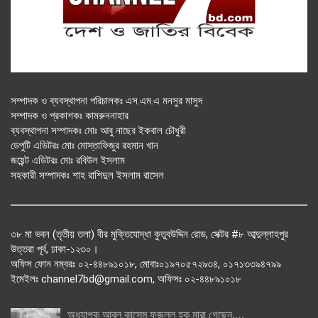
সম্পাদক ও ব্যবস্থাপনা পরিচালকঃ এস.এম.এ মনসুর মাসুদ
সম্পাদক ও প্রকাশকঃ কামরুননাহার
ব্যবস্থাপনা সম্পাদকঃ মোঃ আবু নাছের ইকবাল চৌধুরী
ডেপুটি এডিটরঃ মোঃ মোস্তাফিজুর রহমান খান
জয়েন্ট এডিটরঃ মোঃ রবিউল ইসলাম
সহকারী সম্পাদকঃ শাহ রাশিদুল ইসলাম রাসেল
৩৮ মা ভবন (তৃতীয় তলা) বীর মুক্তিযোদ্ধা কুতুবউদ্দিন রোড, সেক্টর #৮ আব্দুল্লাহপুর
উত্তরা পূর্ব, ঢাকা-১২৩০।
অফিস ফোন নম্বরঃ ০২-৪৪৮৯১০১৮, মোবাঃ০১৯৭০৫৭২৯৩৪, ০১৭১৩৩৯৪৭৯৯
ইমেইলঃ channel7bd@gmail.com, অফিসঃ ০২-৪৪৮৯১০১৮
অধ্যাপক আবুল কাসেম ফজলুল হক মারা গেছেন….