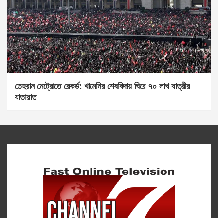
তেহরান মেট্রোতে রেকর্ড: খামেনির শেষবিদায় ঘিরে ৭০ লাখ যাত্রীর
যাতায়াত