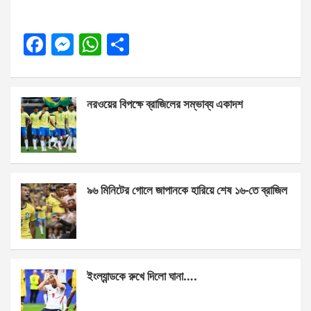
F
M
W
S
a
es
h
h
ce
se
at
ar
নরওয়ের বিপক্ষে ব্রাজিলের সম্ভাব্য একাদশ
b
n
s
e
o
g
A
o
er
p
k
p
৯৬ মিনিটের গোলে জাপানকে হারিয়ে শেষ ১৬-তে ব্রাজিল
ইংল্যান্ডকে রুখে দিলো ঘানা….