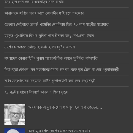
বন্ধ হয়ে গেল দেশের একমাত্র সচল রাডার
কানাডাকে হারিয়ে সবার আগে কোয়ার্টার ফাইনালে মরক্কো
তেহরান মেট্রোতে রেকর্ড: খামেনির শেষবিদায় ঘিরে ৭০ লাখ যাত্রীর যাতায়াত
হরমুজ প্রণালিতে বিশেষ সুবিধা পাবে চীনসহ বন্ধু দেশগুলো: ইরান
দেশের ৯ অঞ্চলে ঝোড়ো হাওয়াসহ বজ্রবৃষ্টির আভাস
বাংলাদেশ সেনাবাহিনীর সুনাম আন্তর্জাতিক অঙ্গনে সুবিদিত: রাষ্ট্রপতি
নিরাপত্তা কৌশল যেন সরকারপ্রধানকে জনগণ থেকে দূরে ঠেলে না দেয়: প্রধানমন্ত্রী
তথ্য মন্ত্রণালয়ের বিদ্যমান আইন যুগোপযোগী করা হবে: তথ্যমন্ত্রী
২৪ ঘণ্টায় হামের উপসর্গে আরও ৭ শিশুর মৃত্যু
অধ্যাপক আবুল কাসেম ফজলুল হক মারা গেছেন….
বন্ধ হয়ে গেল দেশের একমাত্র সচল রাডার