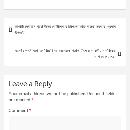
a
es
h
h
ce
se
at
ar
b
n
s
e
Post
আগামী নির্বাচনে প্রবাসীদের ভোটাধিকার নিশ্চিতে কাজ করছে সরকার: প্রধান
o
g
A
navigation
উপদেষ্টা
o
er
p
k
p
নওগাঁয় পত্নীতলা ১৪ বিজিবি ও বিএসএফ পতাকা বৈঠকে ভারতীয় নাগরিকের
লাশ হস্তান্তর
Leave a Reply
Your email address will not be published.
Required fields
are marked
*
Comment
*