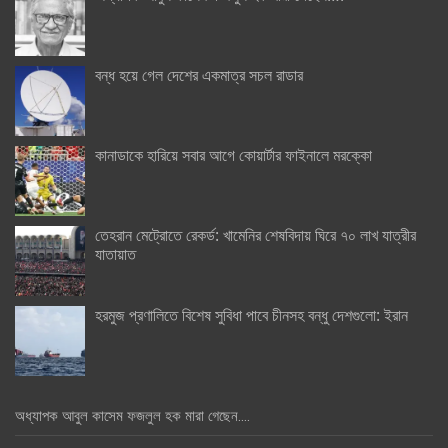
বন্ধ হয়ে গেল দেশের একমাত্র সচল রাডার
কানাডাকে হারিয়ে সবার আগে কোয়ার্টার ফাইনালে মরক্কো
তেহরান মেট্রোতে রেকর্ড: খামেনির শেষবিদায় ঘিরে ৭০ লাখ যাত্রীর
যাতায়াত
হরমুজ প্রণালিতে বিশেষ সুবিধা পাবে চীনসহ বন্ধু দেশগুলো: ইরান
অধ্যাপক আবুল কাসেম ফজলুল হক মারা গেছেন….