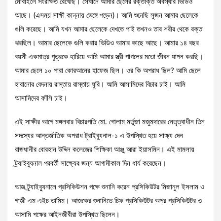
মোবাইলে সংরক্ষিত রেখেছি। সেখানে আমার ছেলের রক্তাক্ত অবস্থার ভিডিও
আছে। (এসময় সাক্ষী কান্নায় ভেঙ্গে পড়েন)। আমি শুনেছি সুজন আমার ছেলেকে
গুলি করেছে। আমি যখন আমার ছেলেকে দেখতে পাই তখনও তার শরীর থেকে রক্ত
ঝরছিল। আমার ছেলেকে গুলি করার ভিডিও আমার কাছে আছে। আমার ১৪ বছর
বয়সী একমাত্র পুত্রকে হারিয়ে আমি আমার স্ত্রী পাগলের মতো জীবন যাপন করছি।
আমার ছেলে ১০ পারা কোরআনের হাফেজ ছিল। ওর কি অপরাধ ছিল? আমি ছেলে
হারানোর বেদনায় রাস্তায় রাস্তায় ঘুরি। আমি আসামিদের বিচার চাই। আমি
আসামিদের ফাঁসি চাই।
এই সাক্ষীর আগে মঙ্গলবার বিচারপতি মো. গোলাম মর্তুজা মজুমদারের নেতৃত্বাধীন তিন
সদস্যের আন্তর্জাতিক অপরাধ ট্রাইব্যুনাল-১ এ উপস্থিত হয়ে সাক্ষ্য দেন
রাজধানীর বোরহান উদ্দিন কলেজের শিক্ষিকা আঞ্জু আরা ইয়াসমিন। এই মামলায়
ট্র্যাইব্যুনাল পরবর্তী সাক্ষ্যের জন্য আগামীকাল দিন ধার্য করেছেন।
আজ ট্র্যাইব্যুনালে প্রসিকিউশন পক্ষে শুনানি করেন প্রসিকিউটর মিজানুল ইসলাম ও
গাজী এম এইচ তামিম। আজকের শুনানিতে চিফ প্রসিকিউটর অপর প্রসিকিউটর ও
আসামি পক্ষের আইনজীবীরা উপস্থিত ছিলেন।