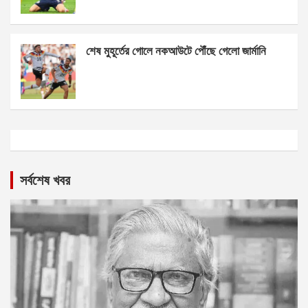
শেষ মুহূর্তের গোলে নকআউটে পৌঁছে গেলো জার্মানি
সর্বশেষ খবর