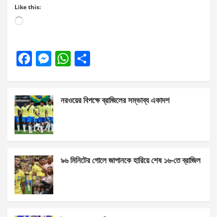
Like this:
Loading…
F
M
W
S
a
es
h
h
ce
se
at
ar
নরওয়ের বিপক্ষে ব্রাজিলের সম্ভাব্য একাদশ
b
n
s
e
o
g
A
o
er
p
k
p
৯৬ মিনিটের গোলে জাপানকে হারিয়ে শেষ ১৬-তে ব্রাজিল