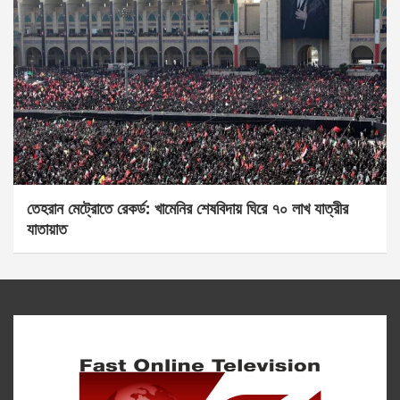
তেহরান মেট্রোতে রেকর্ড: খামেনির শেষবিদায় ঘিরে ৭০ লাখ যাত্রীর
যাতায়াত