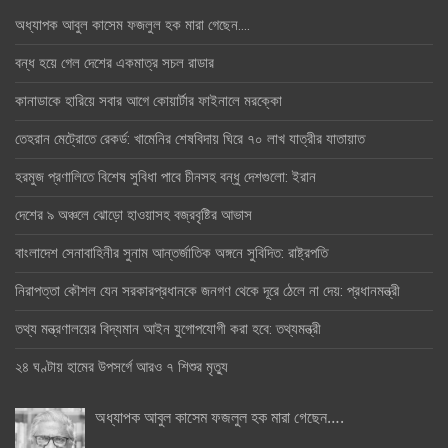
অধ্যাপক আবুল কাসেম ফজলুল হক মারা গেছেন….
বন্ধ হয়ে গেল দেশের একমাত্র সচল রাডার
কানাডাকে হারিয়ে সবার আগে কোয়ার্টার ফাইনালে মরক্কো
তেহরান মেট্রোতে রেকর্ড: খামেনির শেষবিদায় ঘিরে ৭০ লাখ যাত্রীর যাতায়াত
হরমুজ প্রণালিতে বিশেষ সুবিধা পাবে চীনসহ বন্ধু দেশগুলো: ইরান
দেশের ৯ অঞ্চলে ঝোড়ো হাওয়াসহ বজ্রবৃষ্টির আভাস
বাংলাদেশ সেনাবাহিনীর সুনাম আন্তর্জাতিক অঙ্গনে সুবিদিত: রাষ্ট্রপতি
নিরাপত্তা কৌশল যেন সরকারপ্রধানকে জনগণ থেকে দূরে ঠেলে না দেয়: প্রধানমন্ত্রী
তথ্য মন্ত্রণালয়ের বিদ্যমান আইন যুগোপযোগী করা হবে: তথ্যমন্ত্রী
২৪ ঘণ্টায় হামের উপসর্গে আরও ৭ শিশুর মৃত্যু
অধ্যাপক আবুল কাসেম ফজলুল হক মারা গেছেন….