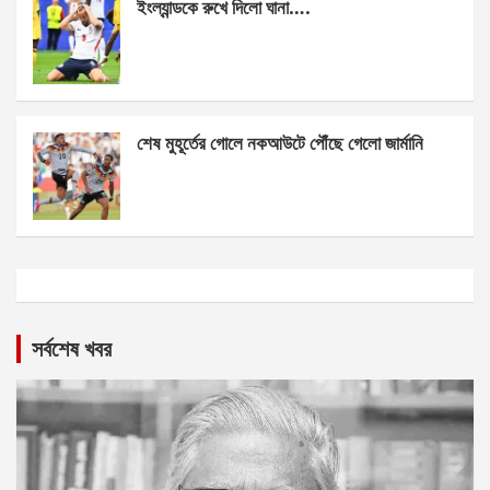
ইংল্যান্ডকে রুখে দিলো ঘানা….
শেষ মুহূর্তের গোলে নকআউটে পৌঁছে গেলো জার্মানি
সর্বশেষ খবর