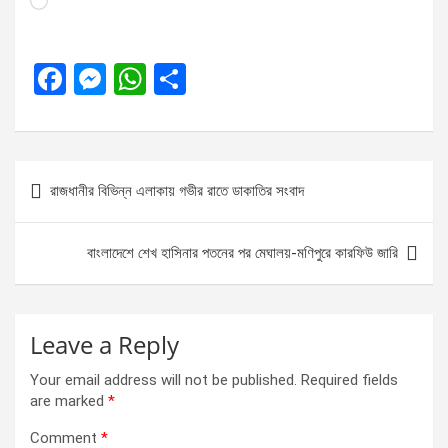
F
M
W
S
a
es
h
h
ce
se
at
ar
b
n
s
e
Post
রাজধানীর বিভিন্ন এলাকায় গভীর রাতে ডাকাতির সংবাদ
o
g
A
navigation
o
er
p
বাংলাদেশে শেখ হাসিনার পতনের পর মেঘালয়-মণিপুরে কারফিউ জারি
k
p
Leave a Reply
Your email address will not be published.
Required fields
are marked
*
Comment
*