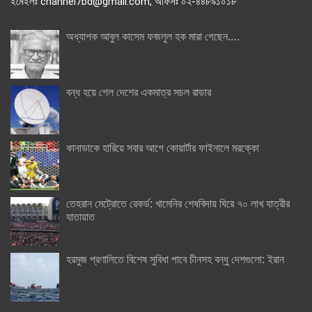
ইমেইলঃ channel7bd@gmail.com, অফিসঃ ০২-৪৪৮৯১০১৮
অধ্যাপক আবুল কাসেম ফজলুল হক মারা গেছেন….
বন্ধ হয়ে গেল দেশের একমাত্র সচল রাডার
কানাডাকে হারিয়ে সবার আগে কোয়ার্টার ফাইনালে মরক্কো
তেহরান মেট্রোতে রেকর্ড: খামেনির শেষবিদায় ঘিরে ৭০ লাখ যাত্রীর
যাতায়াত
হরমুজ প্রণালিতে বিশেষ সুবিধা পাবে চীনসহ বন্ধু দেশগুলো: ইরান