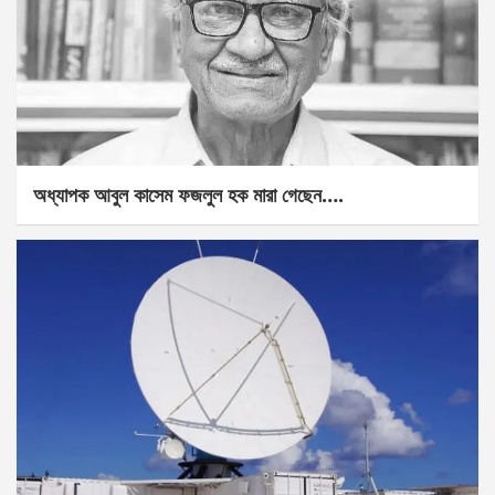
অধ্যাপক আবুল কাসেম ফজলুল হক মারা গেছেন….