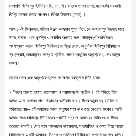
সভাপতি খিদির পুর ইউনিয়ন বি, এন, পি। সাবেক ছাত্র নেতা, মনোহরদী সরকারী
ডিগ্রি কলেজ ছাত্র সাংসদ। বিশিষ্ট ঠিকাদার (ঢাকা) ।
আজ ১০ই জিলহজ্ব, পবিত্র ঈদুল আজহার পুণ্য দিনে, চর আহম্মদপুর ঈদগাহ মাঠে
ঈদের নামাজ শেষে মুসল্লি ও স্থানীয় জনতার সঙ্গে সৌহার্দ্যপূর্ণ মতবিনিময়ে
অংশগ্রহণ করেন খিদিরপুর ইউনিয়নের প্রিয় নেতা, আধুনিক খিদিরপুর বিনির্মাণের
স্বপ্নদ্রষ্টা, জনমানুষের আস্থার প্রতীক, তরুণ প্রজন্মের অনুপ্রেরণা, মোঃ আবুল
ফজল।
নামাজ শেষে এক অনুপ্রেরণামূলক সংক্ষিপ্ত বক্তৃতায় তিনি বলেন:
> “ঈদুল আজহা ত্যাগ, ভালোবাসা ও আত্মোৎসর্গের প্রতীক। এই পবিত্র দিনে
আমরা একে অপরের পাশে দাঁড়ানোর অঙ্গীকার করি। ঈদের আনন্দ শুধু ব্যক্তি বা
পরিবারের নয়—এটি সমাজের সকল মানুষের সঙ্গে ভাগ করে নেওয়ার উৎসব। আমি
আমার প্রিয় খিদিরপুর ইউনিয়নের প্রতিটি মানুষকে অন্তরের গভীর থেকে ঈদের
শুভেচ্ছা জানাই। সেই সঙ্গে আপনাদের ভালোবাসা, সহযোগিতা ও দোয়া নিয়ে আমরা
খিদিরপুরকে একটি আধুনিক, উন্নত ও শান্তিপূর্ণ ইউনিয়নে রূপান্তরের পথে এগিয়ে