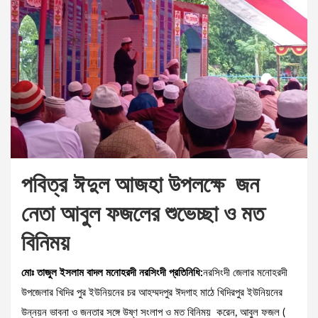
পবিত্র ঈদুল আজহা উপলক্ষে জন
নেতা আবুল ফজলের শুভেচ্ছা ও মত
বিনিময়
মোঃ তাজুল ইসলাম বাদল মনোহরদী নরসিংদী প্রতিনিধি:
নরসিংদী জেলার মনোহরদী
উপজেলার খিদির পুর ইউনিয়নের চর আহম্মদপুর ঈদগাহ মাঠে খিদিরপুর ইউনিয়নের
উন্নয়ন ভাবনা ও জনতার সঙ্গে উষ্ণ সংলাপ ও মত বিনিময় করেন, আবুল ফজল (