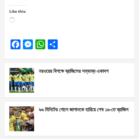
Like this:
Loading…
F
M
W
S
a
es
h
h
ce
se
at
ar
নরওয়ের বিপক্ষে ব্রাজিলের সম্ভাব্য একাদশ
b
n
s
e
o
g
A
o
er
p
k
p
৯৬ মিনিটের গোলে জাপানকে হারিয়ে শেষ ১৬-তে ব্রাজিল