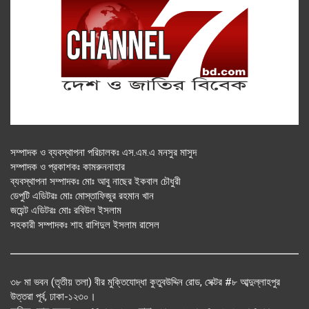
সম্পাদক ও ব্যবস্থাপনা পরিচালকঃ এস.এম.এ মনসুর মাসুদ
সম্পাদক ও প্রকাশকঃ কামরুননাহার
ব্যবস্থাপনা সম্পাদকঃ মোঃ আবু নাছের ইকবাল চৌধুরী
ডেপুটি এডিটরঃ মোঃ মোস্তাফিজুর রহমান খান
জয়েন্ট এডিটরঃ মোঃ রবিউল ইসলাম
সহকারী সম্পাদকঃ শাহ রাশিদুল ইসলাম রাসেল
৩৮ মা ভবন (তৃতীয় তলা) বীর মুক্তিযোদ্ধা কুতুবউদ্দিন রোড, সেক্টর #৮ আব্দুল্লাহপুর
উত্তরা পূর্ব, ঢাকা-১২৩০।