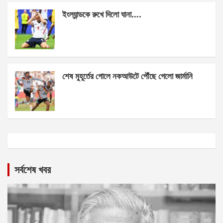
ইংল্যান্ডকে রুখে দিলো ঘানা….
শেষ মুহূর্তের গোলে নকআউটে পৌঁছে গেলো জার্মানি
সর্বশেষ খবর