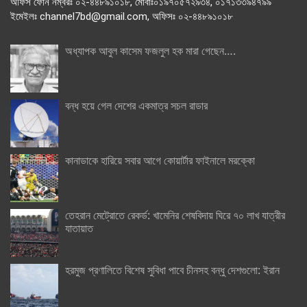
অফিস ফোন নম্বরঃ ০২-৪৪৮৯১০১৮, মোবাঃ০১৯৭০৫৭২৯৩৪, ০১৭১৩৩৯৪৭৯৯
ইমেইলঃ channel7bd@gmail.com, অফিসঃ ০২-৪৪৮৯১০১৮
অধ্যাপক আবুল কাসেম ফজলুল হক মারা গেছেন….
বন্ধ হয়ে গেল দেশের একমাত্র সচল রাডার
কানাডাকে হারিয়ে সবার আগে কোয়ার্টার ফাইনালে মরক্কো
তেহরান মেট্রোতে রেকর্ড: খামেনির শেষবিদায় ঘিরে ৭০ লাখ যাত্রীর
যাতায়াত
হরমুজ প্রণালিতে বিশেষ সুবিধা পাবে চীনসহ বন্ধু দেশগুলো: ইরান