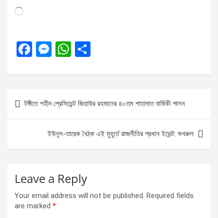
Loading…
F
M
W
S
a
es
h
h
ce
se
at
ar
b
n
s
e
Post
টঙ্গীতে শহীদ প্রেসিডেন্ট জিয়াউর রহমানের ৪০তম শাহাদাত বার্ষিকী পালন
o
g
A
navigation
o
er
p
ইউনূস-তারেক বৈঠক এই মুহূর্তে রাজনীতির প্রধান ইভেন্ট: ফখরুল
k
p
Leave a Reply
Your email address will not be published.
Required fields
are marked
*