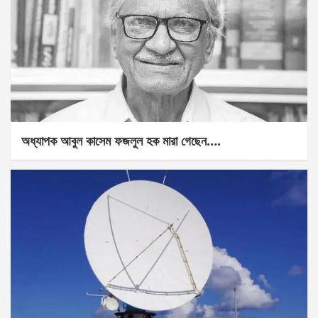
অধ্যাপক আবুল কাসেম ফজলুল হক মারা গেছেন….