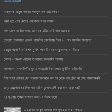
অধ্যাপক আবুল কাসেম ফজলুল হক মারা গেছেন….
বন্ধ হয়ে গেল দেশের একমাত্র সচল রাডার
কানাডাকে হারিয়ে সবার আগে কোয়ার্টার ফাইনালে মরক্কো
তেহরান মেট্রোতে রেকর্ড: খামেনির শেষবিদায় ঘিরে ৭০ লাখ যাত্রীর যাতায়াত
হরমুজ প্রণালিতে বিশেষ সুবিধা পাবে চীনসহ বন্ধু দেশগুলো: ইরান
দেশের ৯ অঞ্চলে ঝোড়ো হাওয়াসহ বজ্রবৃষ্টির আভাস
বাংলাদেশ সেনাবাহিনীর সুনাম আন্তর্জাতিক অঙ্গনে সুবিদিত: রাষ্ট্রপতি
নিরাপত্তা কৌশল যেন সরকারপ্রধানকে জনগণ থেকে দূরে ঠেলে না দেয়: প্রধানমন্ত্রী
তথ্য মন্ত্রণালয়ের বিদ্যমান আইন যুগোপযোগী করা হবে: তথ্যমন্ত্রী
২৪ ঘণ্টায় হামের উপসর্গে আরও ৭ শিশুর মৃত্যু
অধ্যাপক আবুল কাসেম ফজলুল হক মারা গেছেন….