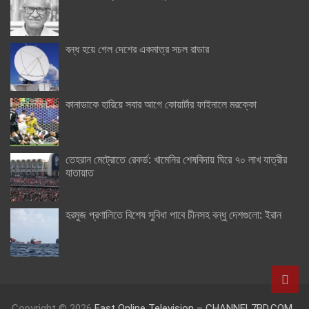
বন্ধ হয়ে গেল দেশের একমাত্র সচল রাডার
কানাডাকে হারিয়ে সবার আগে কোয়ার্টার ফাইনালে মরক্কো
তেহরান মেট্রোতে রেকর্ড: খামেনির শেষবিদায় ঘিরে ৭০ লাখ যাত্রীর
যাতায়াত
হরমুজ প্রণালিতে বিশেষ সুবিধা পাবে চীনসহ বন্ধু দেশগুলো: ইরান
Copyright © 2026
Fast Online Television – CHANNEL7BD.COM