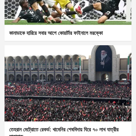
কানাডাকে হারিয়ে সবার আগে কোয়ার্টার ফাইনালে মরক্কো
তেহরান মেট্রোতে রেকর্ড: খামেনির শেষবিদায় ঘিরে ৭০ লাখ যাত্রীর