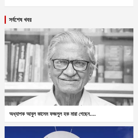
সর্বশেষ খবর
অধ্যাপক আবুল কাসেম ফজলুল হক মারা গেছেন….