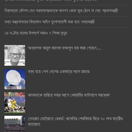
নিরাপত্তা কৌশল যেন সরকারপ্রধানকে জনগণ থেকে দূরে ঠেলে না দেয়: প্রধানমন্ত্রী
তথ্য মন্ত্রণালয়ের বিদ্যমান আইন যুগোপযোগী করা হবে: তথ্যমন্ত্রী
২৪ ঘণ্টায় হামের উপসর্গে আরও ৭ শিশুর মৃত্যু
অধ্যাপক আবুল কাসেম ফজলুল হক মারা গেছেন….
বন্ধ হয়ে গেল দেশের একমাত্র সচল রাডার
কানাডাকে হারিয়ে সবার আগে কোয়ার্টার ফাইনালে মরক্কো
তেহরান মেট্রোতে রেকর্ড: খামেনির শেষবিদায় ঘিরে ৭০ লাখ যাত্রীর
যাতায়াত