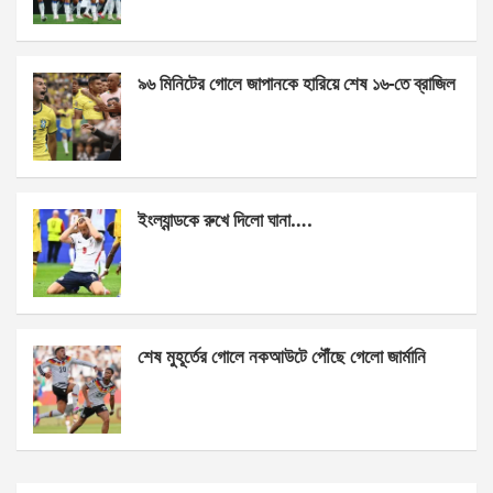
o
er
p
k
p
৯৬ মিনিটের গোলে জাপানকে হারিয়ে শেষ ১৬-তে ব্রাজিল
ইংল্যান্ডকে রুখে দিলো ঘানা….
শেষ মুহূর্তের গোলে নকআউটে পৌঁছে গেলো জার্মানি