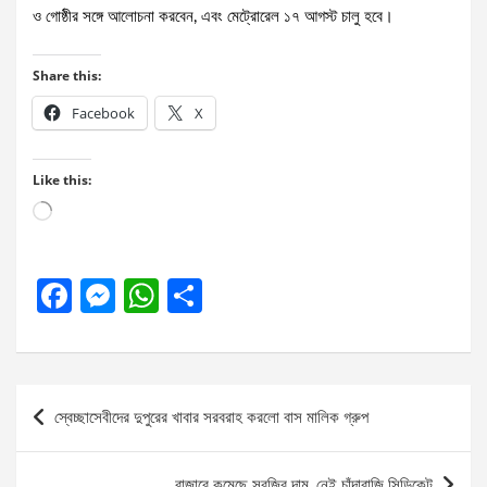
ও গোষ্ঠীর সঙ্গে আলোচনা করবেন, এবং মেট্রোরেল ১৭ আগস্ট চালু হবে।
Share this:
Facebook
X
Like this:
Loading…
F
M
W
S
a
es
h
h
ce
se
at
ar
b
n
s
e
Post
স্বেচ্ছাসেবীদের দুপুরের খাবার সরবরাহ করলো বাস মালিক গ্রুপ
o
g
A
navigation
o
er
p
বাজারে কমেছে সবজির দাম, নেই চাঁদাবাজি সিন্ডিকেট