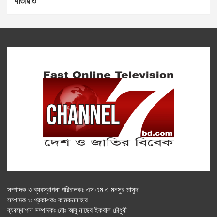
যাতায়াত
সম্পাদক ও ব্যবস্থাপনা পরিচালকঃ এস.এম.এ মনসুর মাসুদ
সম্পাদক ও প্রকাশকঃ কামরুননাহার
ব্যবস্থাপনা সম্পাদকঃ মোঃ আবু নাছের ইকবাল চৌধুরী