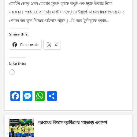
স্পোর্টস ডেস্ক :শেষ ষোলোর প্রথম ম্যাচে দাপুটে এক ম্যাচ উপহার দিলো
মরক্কো। প্রথমার্ধে কানাডার দাপট সামলেও দ্বিতীয়ার্ধে আক্রমণাত্মক খেলায় ৩-০
গোলের জয় তুলে নিয়েছে আটলাস লায়ন্স। এই জয়ে টুর্নামেন্টের প্রথম…
Share this:
Facebook
X
Like this:
Loading…
F
M
W
S
a
es
h
h
ce
se
at
ar
নরওয়ের বিপক্ষে ব্রাজিলের সম্ভাব্য একাদশ
b
n
s
e
o
g
A