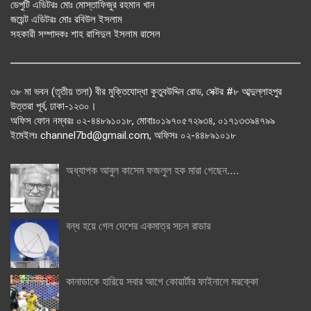
ডেপুটি এডিটরঃ মোঃ মোস্তাফিজুর রহমান খান
জয়েন্ট এডিটরঃ মোঃ রবিউল ইসলাম
সহকারী সম্পাদকঃ শাহ রাশিদুল ইসলাম রাসেল
৩৮ মা ভবন (তৃতীয় তলা) বীর মুক্তিযোদ্ধা কুতুবউদ্দিন রোড, সেক্টর #৮ আব্দুল্লাহপুর
উত্তরা পূর্ব, ঢাকা-১২৩০।
অফিস ফোন নম্বরঃ ০২-৪৪৮৯১০১৮, মোবাঃ০১৯৭০৫৭২৯৩৪, ০১৭১৩৩৯৪৭৯৯
ইমেইলঃ channel7bd@gmail.com, অফিসঃ ০২-৪৪৮৯১০১৮
অধ্যাপক আবুল কাসেম ফজলুল হক মারা গেছেন….
বন্ধ হয়ে গেল দেশের একমাত্র সচল রাডার
কানাডাকে হারিয়ে সবার আগে কোয়ার্টার ফাইনালে মরক্কো