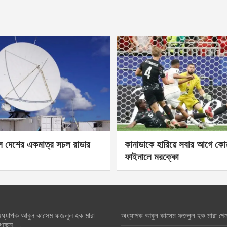
েল দেশের একমাত্র সচল রাডার
কানাডাকে হারিয়ে সবার আগে কোয়া
ফাইনালে মরক্কো
ধ্যাপক আবুল কাসেম ফজলুল হক মারা
অধ্যাপক আবুল কাসেম ফজলুল হক মারা গে
েছেন….