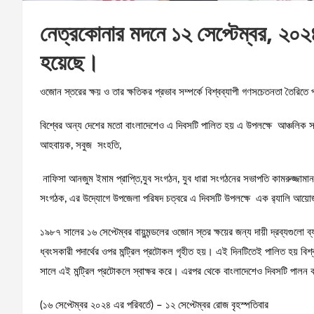
নেত্রকোনার মদনে ১২ সেপ্টেম্বর, ২০২৪
হয়েছে।
ওজোন স্তরের ক্ষয় ও তার ক্ষতিকর প্রভাব সম্পর্কে বিশ্বব্যাপী গণসচেতনতা তৈরি
বিশ্বের অন্য দেশের মতো বাংলাদেশেও এ দিবসটি পালিত হয় এ উপলক্ষে আঞ্চলিক সম
আহবায়ক, সবুজ সংহতি,
নাফিসা আনজুম ইমাম প্রাপ্তি,যুব সংগঠন, যুব ধারা সংগঠনের সভাপতি কামরুজ্জামা
সংগঠক, এর উদ্যোগে উপজেলা পরিষদ চত্বরে এ দিবসটি উপলক্ষে এক র‍্যালি আয়
১৯৮৭ সালের ১৬ সেপ্টেম্বর বায়ুমন্ডলের ওজোন স্তর ক্ষয়ের জন্য দায়ী দ্রব্যগু
ধ্বংসকারী পদার্থের ওপর মন্ট্রিল প্রটোকল গৃহীত হয়। এই দিনটিতেই পালিত হয় ব
সালে এই মন্ট্রিল প্রটোকলে স্বাক্ষর করে। এরপর থেকে বাংলাদেশেও দিবসটি পালন
(১৬ সেপ্টেম্বর ২০২৪ এর পরিবর্তে) – ১২ সেপ্টেম্বর রোজ বৃহস্পতিবার