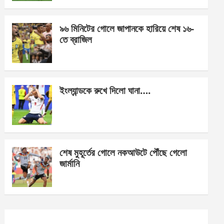
o
er
p
k
p
৯৬ মিনিটের গোলে জাপানকে হারিয়ে শেষ ১৬-
তে ব্রাজিল
ইংল্যান্ডকে রুখে দিলো ঘানা….
শেষ মুহূর্তের গোলে নকআউটে পৌঁছে গেলো
জার্মানি