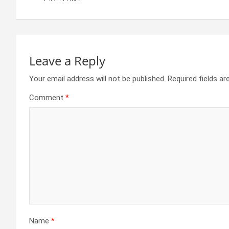
o
er
p
k
p
Leave a Reply
Your email address will not be published.
Required fields a
Comment
*
Name
*