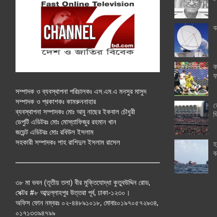
ব
ক
ফ
সম্পাদক ও ব্যবস্থাপনা পরিচালকঃ এস.এম.এ মনসুর মাসুদ
সম্পাদক ও প্রকাশকঃ কামরুননাহার
ত
ব্যবস্থাপনা সম্পাদকঃ মোঃ আবু নাছের ইকবাল চৌধুরী
ঘ
ডেপুটি এডিটরঃ মোঃ মোস্তাফিজুর রহমান খান
জয়েন্ট এডিটরঃ মোঃ রবিউল ইসলাম
সহকারী সম্পাদকঃ শাহ রাশিদুল ইসলাম রাসেল
হ
ব
৩৮ মা ভবন (তৃতীয় তলা) বীর মুক্তিযোদ্ধা কুতুবউদ্দিন রোড,
সেক্টর #৮ আব্দুল্লাহপুর উত্তরা পূর্ব, ঢাকা-১২৩০।
অফিস ফোন নম্বরঃ ০২-৪৪৮৯১০১৮, মোবাঃ০১৯৭০৫৭২৯৩৪,
০১৭১৩৩৯৪৭৯৯