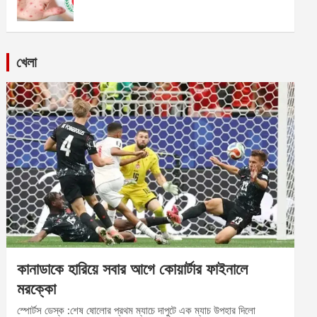
খেলা
কানাডাকে হারিয়ে সবার আগে কোয়ার্টার ফাইনালে
মরক্কো
স্পোর্টস ডেস্ক :শেষ ষোলোর প্রথম ম্যাচে দাপুটে এক ম্যাচ উপহার দিলো