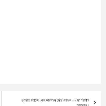
কুষ্টিয়ায় র‌্যাবের পৃথক অভিযানে জেল পলাতক ০৩ জন আসামি
গ্রেফতার।