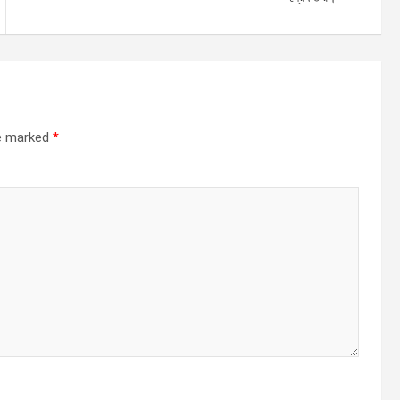
re marked
*