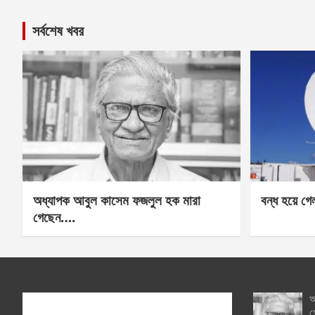
সর্বশেষ খবর
অধ্যাপক আবুল কাসেম ফজলুল হক মারা
বন্ধ হয়ে গ
গেছেন….
অ
গ