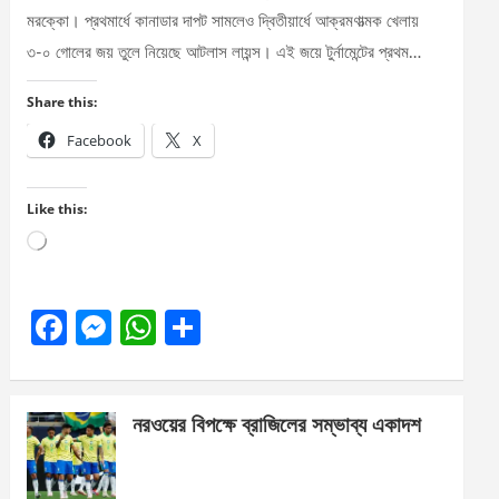
মরক্কো। প্রথমার্ধে কানাডার দাপট সামলেও দ্বিতীয়ার্ধে আক্রমণাত্মক খেলায়
৩-০ গোলের জয় তুলে নিয়েছে আটলাস লায়ন্স। এই জয়ে টুর্নামেন্টের প্রথম…
Share this:
Facebook
X
Like this:
Loading…
F
M
W
S
a
es
h
h
ce
se
at
ar
নরওয়ের বিপক্ষে ব্রাজিলের সম্ভাব্য একাদশ
b
n
s
e
o
g
A