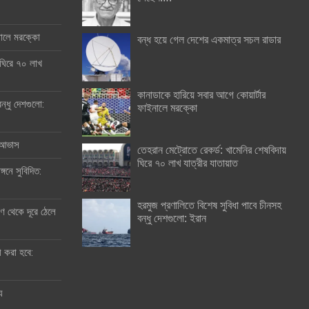
ইনালে মরক্কো
বন্ধ হয়ে গেল দেশের একমাত্র সচল রাডার
 ঘিরে ৭০ লাখ
কানাডাকে হারিয়ে সবার আগে কোয়ার্টার
ন্ধু দেশগুলো:
ফাইনালে মরক্কো
র আভাস
তেহরান মেট্রোতে রেকর্ড: খামেনির শেষবিদায়
ঘিরে ৭০ লাখ যাত্রীর যাতায়াত
্গনে সুবিদিত:
হরমুজ প্রণালিতে বিশেষ সুবিধা পাবে চীনসহ
 থেকে দূরে ঠেলে
বন্ধু দেশগুলো: ইরান
ী করা হবে:
ু