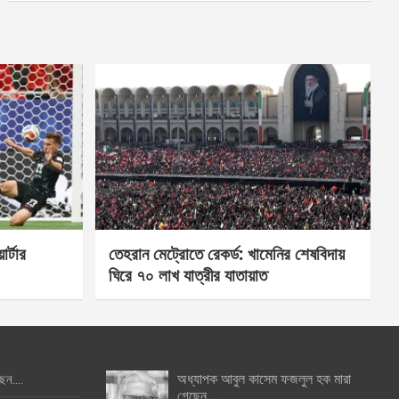
র্টার
তেহরান মেট্রোতে রেকর্ড: খামেনির শেষবিদায়
ঘিরে ৭০ লাখ যাত্রীর যাতায়াত
অধ্যাপক আবুল কাসেম ফজলুল হক মারা
ছেন….
গেছেন….