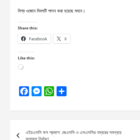
বিশ্ব ওজোন দিবসটি পালন করা হয়েছে মদনে।
Share this:
Facebook
X
Like this:
Loading…
F
M
W
S
a
es
h
h
ce
se
at
ar
b
n
s
e
Post
o
g
A
এইচএসসি ফল প্রকাশ: জেএসসি ও এসএসসির নম্বরের সমন্বয়ে
navigation
ফলাফল নির্ধারণ