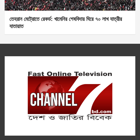
তেহরান মেট্রোতে রেকর্ড: খামেনির শেষবিদায় ঘিরে ৭০ লাখ যাত্রীর
যাতায়াত