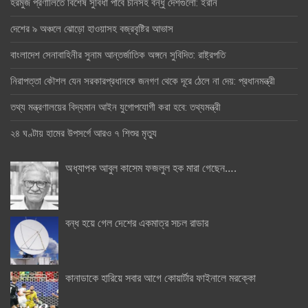
হরমুজ প্রণালিতে বিশেষ সুবিধা পাবে চীনসহ বন্ধু দেশগুলো: ইরান
দেশের ৯ অঞ্চলে ঝোড়ো হাওয়াসহ বজ্রবৃষ্টির আভাস
বাংলাদেশ সেনাবাহিনীর সুনাম আন্তর্জাতিক অঙ্গনে সুবিদিত: রাষ্ট্রপতি
নিরাপত্তা কৌশল যেন সরকারপ্রধানকে জনগণ থেকে দূরে ঠেলে না দেয়: প্রধানমন্ত্রী
তথ্য মন্ত্রণালয়ের বিদ্যমান আইন যুগোপযোগী করা হবে: তথ্যমন্ত্রী
২৪ ঘণ্টায় হামের উপসর্গে আরও ৭ শিশুর মৃত্যু
অধ্যাপক আবুল কাসেম ফজলুল হক মারা গেছেন….
বন্ধ হয়ে গেল দেশের একমাত্র সচল রাডার
কানাডাকে হারিয়ে সবার আগে কোয়ার্টার ফাইনালে মরক্কো