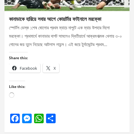
কানাডাকে হারিয়ে সবার আগে কোয়ার্টার ফাইনালে মরক্কো
স্পোর্টস ডেস্ক :শেষ ষোলোর প্রথম ম্যাচে দাপুটে এক ম্যাচ উপহার দিলো
মরক্কো। প্রথমার্ধে কানাডার দাপট সামলেও দ্বিতীয়ার্ধে আক্রমণাত্মক খেলায় ৩-০
গোলের জয় তুলে নিয়েছে আটলাস লায়ন্স। এই জয়ে টুর্নামেন্টের প্রথম…
Share this:
Facebook
X
Like this:
Loading…
F
M
W
S
a
es
h
h