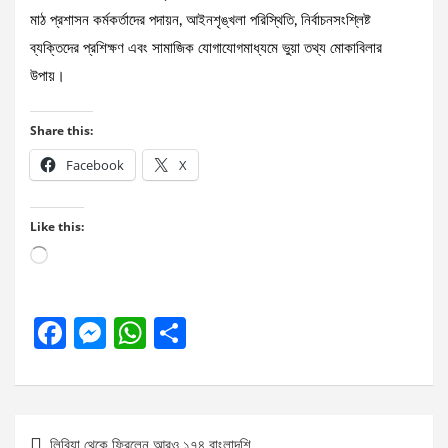
মাঠ প্রশাসন কর্মকর্তাদের পদায়ন, আইনশৃঙ্খলা পরিস্থিতি, নির্বাচনসংশ্লিষ্ট
ব্যক্তিদের প্রশিক্ষণ এবং সামাজিক যোগাযোগমাধ্যমে ভুয়া তথ্য মোকাবিলার
উপায়।
Share this:
Facebook
X
Like this:
Loading…
F
M
W
S
a
es
h
h
ce
se
at
ar
b
n
s
e
Post
লিবিয়া থেকে ফিরলেন আরও ১৭৪ বাংলাদশি