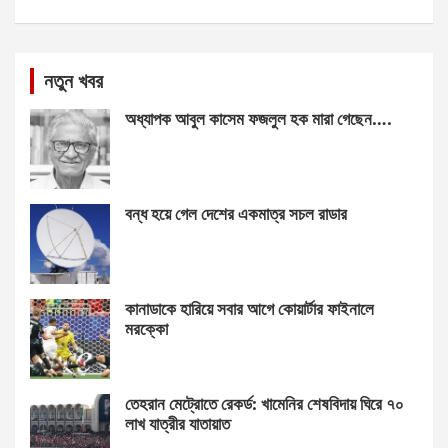
নতুন খবর
অধ্যাপক আবুল কাসেম ফজলুল হক মারা গেছেন….
বন্ধ হয়ে গেল দেশের একমাত্র সচল রাডার
কানাডাকে হারিয়ে সবার আগে কোয়ার্টার ফাইনালে
মরক্কো
তেহরান মেট্রোতে রেকর্ড: খামেনির শেষবিদায় ঘিরে ৭০
লাখ যাত্রীর যাতায়াত