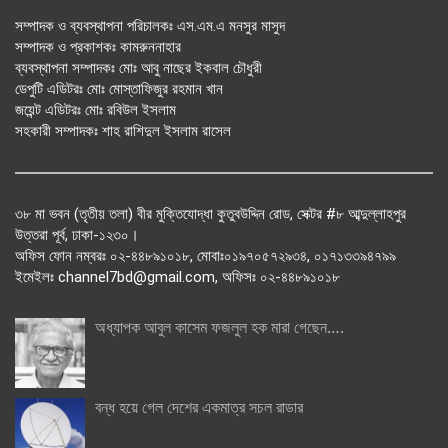
সম্পাদক ও ব্যবস্থাপনা পরিচালকঃ এস.এম.এ মনসুর মাসুদ
সম্পাদক ও প্রকাশকঃ কামরুননাহার
ব্যবস্থাপনা সম্পাদকঃ মোঃ আবু নাছের ইকবাল চৌধুরী
ডেপুটি এডিটরঃ মোঃ মোস্তাফিজুর রহমান খান
জয়েন্ট এডিটরঃ মোঃ রবিউল ইসলাম
সহকারী সম্পাদকঃ শাহ রাশিদুল ইসলাম রাসেল
৩৮ মা ভবন (তৃতীয় তলা) বীর মুক্তিযোদ্ধা কুতুবউদ্দিন রোড, সেক্টর #৮ আব্দুল্লাহপুর
উত্তরা পূর্ব, ঢাকা-১২৩০।
অফিস ফোন নম্বরঃ ০২-৪৪৮৯১০১৮, মোবাঃ০১৯৭০৫৭২৯৩৪, ০১৭১৩৩৯৪৭৯৯
ইমেইলঃ channel7bd@gmail.com, অফিসঃ ০২-৪৪৮৯১০১৮
অধ্যাপক আবুল কাসেম ফজলুল হক মারা গেছেন….
বন্ধ হয়ে গেল দেশের একমাত্র সচল রাডার