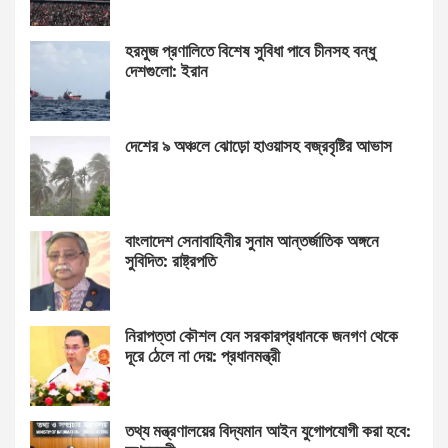
হরমুজ প্রণালিতে বিশেষ সুবিধা পাবে চীনসহ বন্ধু
দেশগুলো: ইরান
দেশের ৯ অঞ্চলে ঝোড়ো হাওয়াসহ বজ্রবৃষ্টির আভাস
বাংলাদেশ সেনাবাহিনীর সুনাম আন্তর্জাতিক অঙ্গনে
সুবিদিত: রাষ্ট্রপতি
নিরাপত্তা কৌশল যেন সরকারপ্রধানকে জনগণ থেকে
দূরে ঠেলে না দেয়: প্রধানমন্ত্রী
তথ্য মন্ত্রণালয়ের বিদ্যমান আইন যুগোপযোগী করা হবে: