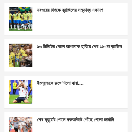
ce
se
at
ar
নরওয়ের বিপক্ষে ব্রাজিলের সম্ভাব্য একাদশ
b
n
s
e
o
g
A
o
er
p
k
p
৯৬ মিনিটের গোলে জাপানকে হারিয়ে শেষ ১৬-তে ব্রাজিল
ইংল্যান্ডকে রুখে দিলো ঘানা….
শেষ মুহূর্তের গোলে নকআউটে পৌঁছে গেলো জার্মানি