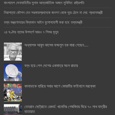
বাংলাদেশ সেনাবাহিনীর সুনাম আন্তর্জাতিক অঙ্গনে সুবিদিত: রাষ্ট্রপতি
নিরাপত্তা কৌশল যেন সরকারপ্রধানকে জনগণ থেকে দূরে ঠেলে না দেয়: প্রধানমন্ত্রী
তথ্য মন্ত্রণালয়ের বিদ্যমান আইন যুগোপযোগী করা হবে: তথ্যমন্ত্রী
২৪ ঘণ্টায় হামের উপসর্গে আরও ৭ শিশুর মৃত্যু
অধ্যাপক আবুল কাসেম ফজলুল হক মারা গেছেন….
বন্ধ হয়ে গেল দেশের একমাত্র সচল রাডার
কানাডাকে হারিয়ে সবার আগে কোয়ার্টার ফাইনালে মরক্কো
তেহরান মেট্রোতে রেকর্ড: খামেনির শেষবিদায় ঘিরে ৭০ লাখ যাত্রীর
যাতায়াত