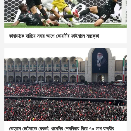
কানাডাকে হারিয়ে সবার আগে কোয়ার্টার ফাইনালে মরক্কো
তেহরান মেট্রোতে রেকর্ড: খামেনির শেষবিদায় ঘিরে ৭০ লাখ যাত্রীর