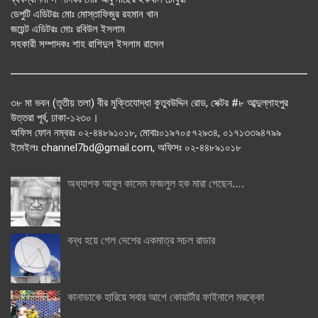
ডেপুটি এডিটরঃ মোঃ মোস্তাফিজুর রহমান খান
জয়েন্ট এডিটরঃ মোঃ রবিউল ইসলাম
সহকারী সম্পাদকঃ শাহ রাশিদুল ইসলাম রাসেল
৩৮ মা ভবন (তৃতীয় তলা) বীর মুক্তিযোদ্ধা কুতুবউদ্দিন রোড, সেক্টর #৮ আব্দুল্লাহপুর
উত্তরা পূর্ব, ঢাকা-১২৩০।
অফিস ফোন নম্বরঃ ০২-৪৪৮৯১০১৮, মোবাঃ০১৯৭০৫৭২৯৩৪, ০১৭১৩৩৯৪৭৯৯
ইমেইলঃ channel7bd@gmail.com, অফিসঃ ০২-৪৪৮৯১০১৮
অধ্যাপক আবুল কাসেম ফজলুল হক মারা গেছেন….
বন্ধ হয়ে গেল দেশের একমাত্র সচল রাডার
কানাডাকে হারিয়ে সবার আগে কোয়ার্টার ফাইনালে মরক্কো