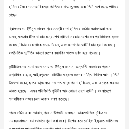
হাসিনার স্বৈরশাসনের বিরুদ্ধে প্রতিরোধ গড়ে তুলেছে এবং তিনি দেশ ছেড়ে পালিয়ে
গেছেন।
ব্রিফিংয়ে ড. ইউনূস সাবেক প্রধানমন্ত্রী শেখ হাসিনার কঠোর সমালোচনা করে
বলেন, ক্ষমতায় টিকে থাকার জন্য শেখ হাসিনা সরকার দেশের সব প্রতিষ্ঠানকে ধ্বংস
করেছে, বিচার ব্যবস্থাকে ভেঙে দিয়েছে এবং জনগণের ভোটাধিকার হরণ করেছে।
রাজনৈতিক দুর্নীতির কারণে দেশের ব্যাংকিং খাতও দুর্বল হয়ে পড়েছে।
কূটনীতিকদের সাথে আলোচনায় ড. ইউনূস জানান, অন্তর্বর্তী সরকারের প্রধান
অগ্রাধিকার হচ্ছে আইনশৃঙ্খলা বাহিনীর মাধ্যমে দেশের শান্তি ফিরিয়ে আনা। তিনি
উল্লেখ করেন, ছাত্র আন্দোলনে শত শত মানুষ প্রাণ হারিয়েছে এবং অনেকে গুরুতর
আহত হয়েছে। এমন পরিস্থিতি পৃথিবীর আর কোনো দেশে ঘটেনি। বাংলাদেশে
মানবাধিকার লঙ্ঘন চরম আকার ধারণ করেছে।
প্রেস সচিব আরও জানান, প্রধান উপদেষ্টা বলেছেন, আন্তর্জাতিক চুক্তি ও
দায়বদ্ধতাগুলো যথাযথভাবে পূরণ করা হবে। বিশেষ করে রোহিঙ্গা ইস্যুতে জাতিসংঘ