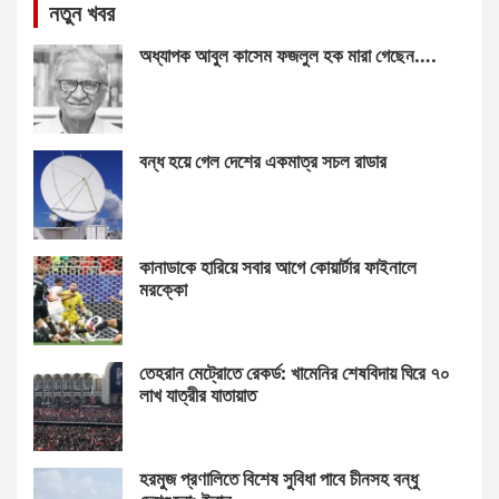
নতুন খবর
অধ্যাপক আবুল কাসেম ফজলুল হক মারা গেছেন….
বন্ধ হয়ে গেল দেশের একমাত্র সচল রাডার
কানাডাকে হারিয়ে সবার আগে কোয়ার্টার ফাইনালে
মরক্কো
তেহরান মেট্রোতে রেকর্ড: খামেনির শেষবিদায় ঘিরে ৭০
লাখ যাত্রীর যাতায়াত
হরমুজ প্রণালিতে বিশেষ সুবিধা পাবে চীনসহ বন্ধু