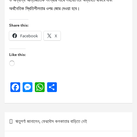
ও অন্যান্য আন্তর্জাতিক সংস্থার সাথে সহযোগিতা অব্যাহত থাকবে এবং
অর্থনৈতিক স্থিতিশীলতার ওপর জোর দেওয়া হবে।
Share this:
Facebook
X
Like this:
Loading…
F
M
W
S
a
es
h
h
ce
se
at
ar
b
n
s
e
Post
ঋতুপর্ণা জানালেন, ফেরদৌস কলকাতার বাড়িতে নেই
o
g
A
navigation
o
er
p