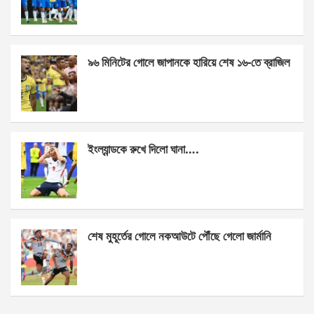
o
g
A
o
er
p
k
p
৯৬ মিনিটের গোলে জাপানকে হারিয়ে শেষ ১৬-তে ব্রাজিল
ইংল্যান্ডকে রুখে দিলো ঘানা….
শেষ মুহূর্তের গোলে নকআউটে পৌঁছে গেলো জার্মানি