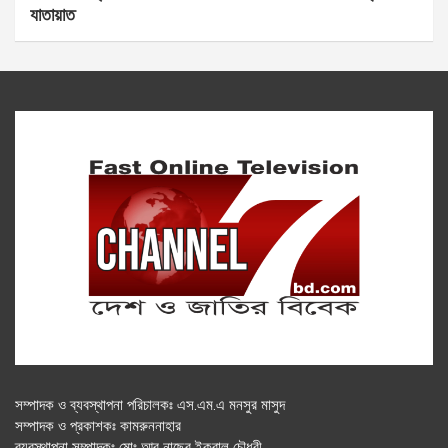
যাতায়াত
সম্পাদক ও ব্যবস্থাপনা পরিচালকঃ এস.এম.এ মনসুর মাসুদ
সম্পাদক ও প্রকাশকঃ কামরুননাহার
ব্যবস্থাপনা সম্পাদকঃ মোঃ আবু নাছের ইকবাল চৌধুরী