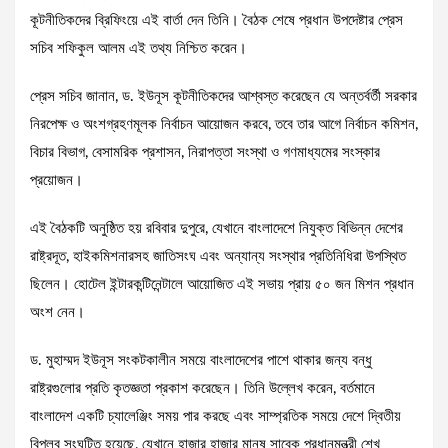
কূটনীতিকদের ব্রিফিংয়ে এই বার্তা দেন তিনি। বৈঠক শেষে প্রধান উপদেষ্টার প্রেস
সচিব শফিকুল আলম এই তথ্য নিশ্চিত করেন।
প্রেস সচিব জানান, ড. ইউনূস কূটনীতিকদের আশ্বস্ত করেছেন যে অন্তর্বর্তী সরকার
নিরপেক্ষ ও অংশগ্রহণমূলক নির্বাচন আয়োজন করবে, তবে তার আগে নির্বাচন কমিশন,
বিচার বিভাগ, বেসামরিক প্রশাসন, নিরাপত্তা সংস্থা ও গণমাধ্যমের সংস্কার
প্রয়োজন।
এই বৈঠকটি অনুষ্ঠিত হয় রবিবার দুপুরে, যেখানে বাংলাদেশে নিযুক্ত বিভিন্ন দেশের
রাষ্ট্রদূত, হাইকমিশনারসহ জাতিসংঘ এবং অন্যান্য সংস্থার প্রতিনিধিরা উপস্থিত
ছিলেন। হোটেল ইন্টারকন্টিনেন্টালে আয়োজিত এই সভায় প্রায় ৫০ জন মিশন প্রধান
অংশ নেন।
ড. মুহাম্মদ ইউনূস সংকটকালীন সময়ে বাংলাদেশের পাশে থাকার জন্য বন্ধু
রাষ্ট্রগুলোর প্রতি কৃতজ্ঞতা প্রকাশ করেছেন। তিনি উল্লেখ করেন, বর্তমানে
বাংলাদেশ একটি চ্যালেঞ্জিং সময় পার করছে এবং সাম্প্রতিক সময়ে দেশে দ্বিতীয়
বিপ্লব সংঘটিত হয়েছে, যেখানে হাজার হাজার মানুষ সাবেক প্রধানমন্ত্রী শেখ