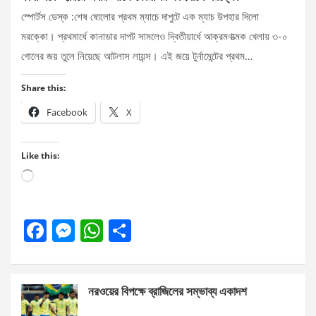
স্পোর্টস ডেস্ক :শেষ ষোলোর প্রথম ম্যাচে দাপুটে এক ম্যাচ উপহার দিলো
মরক্কো। প্রথমার্ধে কানাডার দাপট সামলেও দ্বিতীয়ার্ধে আক্রমণাত্মক খেলায় ৩-০
গোলের জয় তুলে নিয়েছে আটলাস লায়ন্স। এই জয়ে টুর্নামেন্টের প্রথম…
Share this:
Facebook
X
Like this:
Loading…
F
M
W
S
a
es
h
h
ce
se
at
ar
নরওয়ের বিপক্ষে ব্রাজিলের সম্ভাব্য একাদশ
b
n
s
e