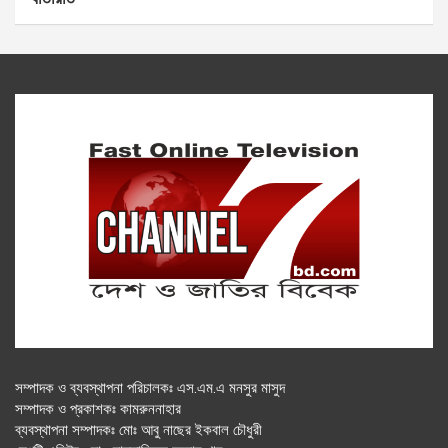
সম্পাদক ও ব্যবস্থাপনা পরিচালকঃ এস.এম.এ মনসুর মাসুদ
সম্পাদক ও প্রকাশকঃ কামরুননাহার
ব্যবস্থাপনা সম্পাদকঃ মোঃ আবু নাছের ইকবাল চৌধুরী