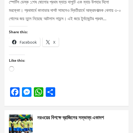
স্পোর্টস ডেস্ক :শেষ ষোলোর প্রথম ম্যাচে দাপুটে এক ম্যাচ উপহার দিলো
মরক্কো। প্রথমার্ধে কানাডার দাপট সামলেও দ্বিতীয়ার্ধে আক্রমণাত্মক খেলায় ৩-০
গোলের জয় তুলে নিয়েছে আটলাস লায়ন্স। এই জয়ে টুর্নামেন্টের প্রথম…
Share this:
Facebook
X
Like this:
Loading…
F
M
W
S
a
es
h
h
ce
se
at
ar
নরওয়ের বিপক্ষে ব্রাজিলের সম্ভাব্য একাদশ
b
n
s
e
o
g
A