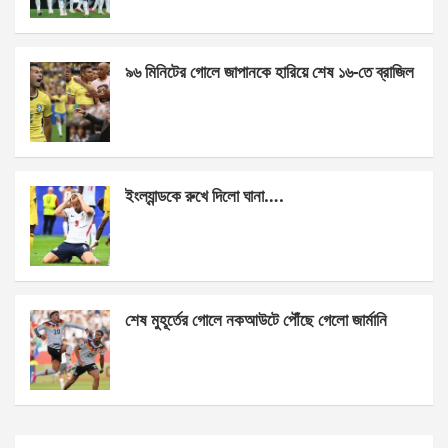
o
er
p
k
p
৯৬ মিনিটের গোলে জাপানকে হারিয়ে শেষ ১৬-তে ব্রাজিল
ইংল্যান্ডকে রুখে দিলো ঘানা….
শেষ মুহূর্তের গোলে নকআউটে পৌঁছে গেলো জার্মানি