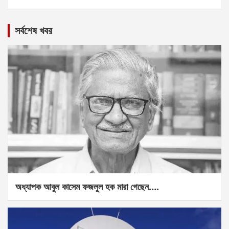
সর্বশেষ খবর
অধ্যাপক আবুল কাসেম ফজলুল হক মারা গেছেন….