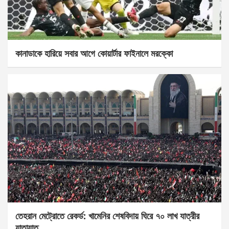
কানাডাকে হারিয়ে সবার আগে কোয়ার্টার ফাইনালে মরক্কো
তেহরান মেট্রোতে রেকর্ড: খামেনির শেষবিদায় ঘিরে ৭০ লাখ যাত্রীর
যাতায়াত