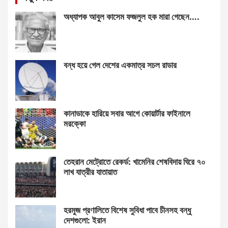
অধ্যাপক আবুল কাসেম ফজলুল হক মারা গেছেন….
বন্ধ হয়ে গেল দেশের একমাত্র সচল রাডার
কানাডাকে হারিয়ে সবার আগে কোয়ার্টার ফাইনালে
মরক্কো
তেহরান মেট্রোতে রেকর্ড: খামেনির শেষবিদায় ঘিরে ৭০
লাখ যাত্রীর যাতায়াত
হরমুজ প্রণালিতে বিশেষ সুবিধা পাবে চীনসহ বন্ধু
দেশগুলো: ইরান