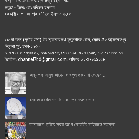
ডেপুটি এডিটরঃ মোঃ মোস্তাফিজুর রহমান খান
জয়েন্ট এডিটরঃ মোঃ রবিউল ইসলাম
সহকারী সম্পাদকঃ শাহ রাশিদুল ইসলাম রাসেল
৩৮ মা ভবন (তৃতীয় তলা) বীর মুক্তিযোদ্ধা কুতুবউদ্দিন রোড, সেক্টর #৮ আব্দুল্লাহপুর
উত্তরা পূর্ব, ঢাকা-১২৩০।
অফিস ফোন নম্বরঃ ০২-৪৪৮৯১০১৮, মোবাঃ০১৯৭০৫৭২৯৩৪, ০১৭১৩৩৯৪৭৯৯
ইমেইলঃ channel7bd@gmail.com, অফিসঃ ০২-৪৪৮৯১০১৮
অধ্যাপক আবুল কাসেম ফজলুল হক মারা গেছেন….
বন্ধ হয়ে গেল দেশের একমাত্র সচল রাডার
কানাডাকে হারিয়ে সবার আগে কোয়ার্টার ফাইনালে মরক্কো