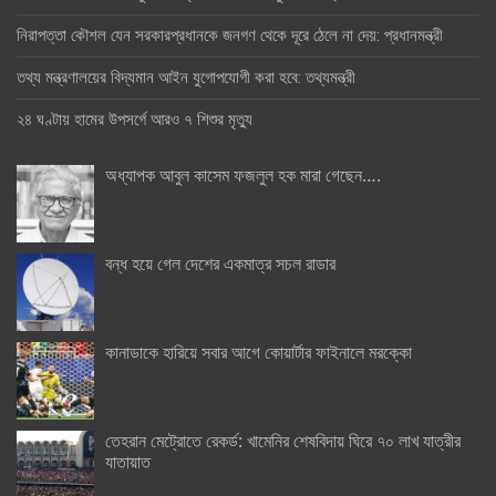
নিরাপত্তা কৌশল যেন সরকারপ্রধানকে জনগণ থেকে দূরে ঠেলে না দেয়: প্রধানমন্ত্রী
তথ্য মন্ত্রণালয়ের বিদ্যমান আইন যুগোপযোগী করা হবে: তথ্যমন্ত্রী
২৪ ঘণ্টায় হামের উপসর্গে আরও ৭ শিশুর মৃত্যু
অধ্যাপক আবুল কাসেম ফজলুল হক মারা গেছেন….
বন্ধ হয়ে গেল দেশের একমাত্র সচল রাডার
কানাডাকে হারিয়ে সবার আগে কোয়ার্টার ফাইনালে মরক্কো
তেহরান মেট্রোতে রেকর্ড: খামেনির শেষবিদায় ঘিরে ৭০ লাখ যাত্রীর
যাতায়াত