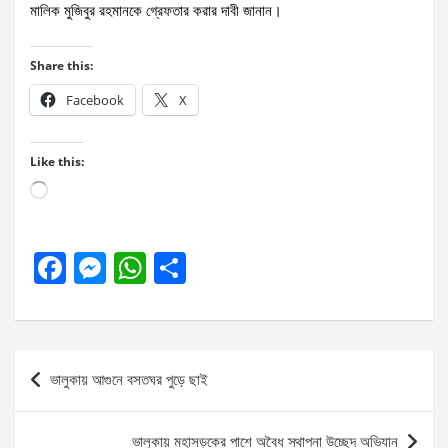
মালিক মুজিবুর রহমানকে গ্রেফতার করার দাবী জানান।
Share this:
Facebook
X
Like this:
Loading…
F
M
W
S
a
es
h
h
ce
se
at
ar
b
n
s
e
Post
ভালুকায় আগুনে বসতঘর পুড়ে ছাই
o
g
A
navigation
o
er
p
ভালুকায় মহাসড়কের পাশে অবৈধ স্থাপনা উচ্ছেদ অভিযান