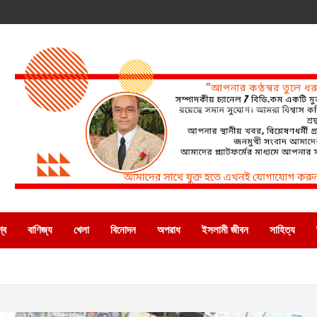
্ব
বাণিজ্য
খেলা
বিনোদন
অপরাধ
ইসলামী জীবন
সাহিত্য