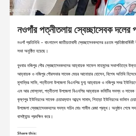
নওগাঁর পত্নীতলায় স্বেচ্ছাসেবক দলের প্
নওগাঁ প্রতিনিধি – বাংলাদেশ জাতীয়তাবাদী স্বেচ্ছাসেবকদলের ৪৪তম প্রতিষ্ঠাবার্ষ
সভা অনুষ্ঠিত হয়েছে।
বুধবার নজিপুর পৌর স্বেচ্ছাসেবকদলের আহ্বায়ক সাফেল মাহমুদের সভাপতিত্বে উক
আহ্বায়ক ও নজিপুর পৌরসভার সাবেক মেয়র আনোয়ার হোসেন, বিশেষ অতিথি হিসেবে উপস্
মুসাব্বির সাফি, পত্নীতলা উপজেলা বিএনপির যুগ্ম আহ্বায়ক ও নজিপুর সদর ইউনিয়নের চে
এম আর মোস্তফা, পত্নীতলা উপজেলা বিএনপির আহ্বায়ক কমিটির সদস্য ও সাবেক নজিপ
কৃষ্ণপুর ইউনিয়নের সাবেক চেয়ারম‍্যান আব্দুস সামাদ, শিহাড়া ইউনিয়নের বর্তমান চে
উপজেলা স্বেচ্ছাসেবকদলের সদস‍্য সচিব মোঃ শামীম রেজা প্রমুখ। অনুষ্ঠান শেষে সদস‍
বাসষ্ট‍্যান্ড প্রদক্ষিন করে।
Share this: