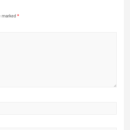
re marked
*