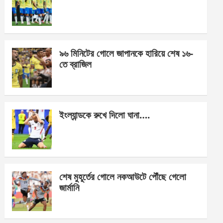
o
g
A
o
er
p
k
p
৯৬ মিনিটের গোলে জাপানকে হারিয়ে শেষ ১৬-
তে ব্রাজিল
ইংল্যান্ডকে রুখে দিলো ঘানা….
শেষ মুহূর্তের গোলে নকআউটে পৌঁছে গেলো
জার্মানি