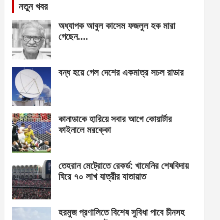
নতুন খবর
অধ্যাপক আবুল কাসেম ফজলুল হক মারা
গেছেন….
বন্ধ হয়ে গেল দেশের একমাত্র সচল রাডার
কানাডাকে হারিয়ে সবার আগে কোয়ার্টার
ফাইনালে মরক্কো
তেহরান মেট্রোতে রেকর্ড: খামেনির শেষবিদায়
ঘিরে ৭০ লাখ যাত্রীর যাতায়াত
হরমুজ প্রণালিতে বিশেষ সুবিধা পাবে চীনসহ