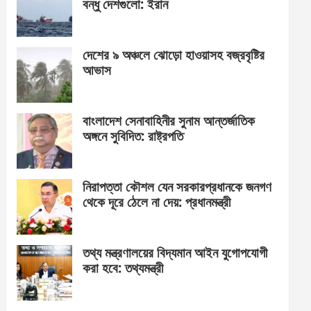
বন্ধু দেশগুলো: ইরান
দেশের ৯ অঞ্চলে ঝোড়ো হাওয়াসহ বজ্রবৃষ্টির
আভাস
বাংলাদেশ সেনাবাহিনীর সুনাম আন্তর্জাতিক
অঙ্গনে সুবিদিত: রাষ্ট্রপতি
নিরাপত্তা কৌশল যেন সরকারপ্রধানকে জনগণ
থেকে দূরে ঠেলে না দেয়: প্রধানমন্ত্রী
তথ্য মন্ত্রণালয়ের বিদ্যমান আইন যুগোপযোগী
করা হবে: তথ্যমন্ত্রী