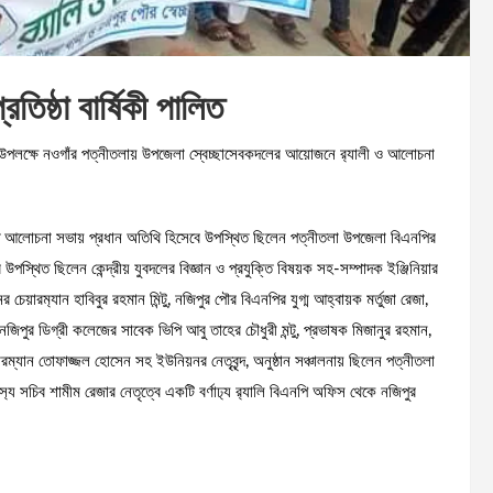
রতিষ্ঠা বার্ষিকী পালিত
িকী উপলক্ষে নওগাঁর পত্নীতলায় উপজেলা স্বেচ্ছাসেবকদলের আয়োজনে র‍্যালী ও আলোচনা
্ত আলোচনা সভায় প্রধান অতিথি হিসেবে উপস্থিত ছিলেন পত্নীতলা উপজেলা বিএনপির
থিত ছিলেন কেন্দ্রীয় যুবদলের বিজ্ঞান ও প্রযুক্তি বিষয়ক সহ-সম্পাদক ইঞ্জিনিয়ার
য়ারম‍্যান হাবিবুর রহমান মিন্টু, নজিপুর পৌর বিএনপির যুগ্ম আহ্বায়ক মর্তুজা রেজা,
ুর ডিগ্রী কলেজের সাবেক ভিপি আবু তাহের চৌধুরী মন্টু, প্রভাষক মিজানুর রহমান,
য়ারম্যান তোফাজ্জল হোসেন সহ ইউনিয়নর নেতৃবৃন্দ, অনুষ্ঠান সঞ্চালনায় ছিলেন পত্নীতলা
্য সচিব শামীম রেজার নেতৃত্বে একটি বর্ণাঢ‍্য র‍্যালি বিএনপি অফিস থেকে নজিপুর