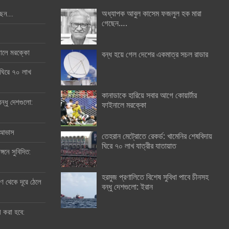
অধ্যাপক আবুল কাসেম ফজলুল হক মারা
ছেন….
গেছেন….
ইনালে মরক্কো
বন্ধ হয়ে গেল দেশের একমাত্র সচল রাডার
 ঘিরে ৭০ লাখ
কানাডাকে হারিয়ে সবার আগে কোয়ার্টার
ন্ধু দেশগুলো:
ফাইনালে মরক্কো
র আভাস
তেহরান মেট্রোতে রেকর্ড: খামেনির শেষবিদায়
ঘিরে ৭০ লাখ যাত্রীর যাতায়াত
্গনে সুবিদিত:
হরমুজ প্রণালিতে বিশেষ সুবিধা পাবে চীনসহ
 থেকে দূরে ঠেলে
বন্ধু দেশগুলো: ইরান
ী করা হবে: