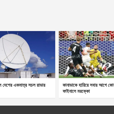
েল দেশের একমাত্র সচল রাডার
কানাডাকে হারিয়ে সবার আগে কোয়া
ফাইনালে মরক্কো