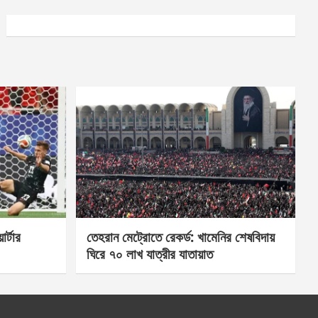
র্টার
তেহরান মেট্রোতে রেকর্ড: খামেনির শেষবিদায়
ঘিরে ৭০ লাখ যাত্রীর যাতায়াত