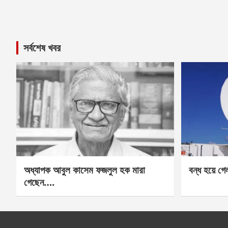
সর্বশেষ খবর
অধ্যাপক আবুল কাসেম ফজলুল হক মারা
বন্ধ হয়ে গ
গেছেন….