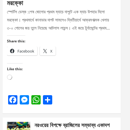
মরক্কো
স্পোর্টস ডেস্ক :শেষ ষোলোর প্রথম ম্যাচে দাপুটে এক ম্যাচ উপহার দিলো
মরক্কো। প্রথমার্ধে কানাডার দাপট সামলেও দ্বিতীয়ার্ধে আক্রমণাত্মক খেলায়
৩-০ গোলের জয় তুলে নিয়েছে আটলাস লায়ন্স। এই জয়ে টুর্নামেন্টের প্রথম…
Share this:
Facebook
X
Like this:
Loading…
F
M
W
S
a
es
h
h
ce
se
at
ar
নরওয়ের বিপক্ষে ব্রাজিলের সম্ভাব্য একাদশ
b
n
s
e