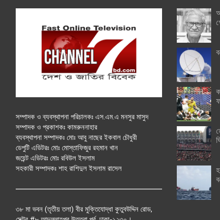
অ
গ
ব
ক
ফ
সম্পাদক ও ব্যবস্থাপনা পরিচালকঃ এস.এম.এ মনসুর মাসুদ
সম্পাদক ও প্রকাশকঃ কামরুননাহার
ত
ব্যবস্থাপনা সম্পাদকঃ মোঃ আবু নাছের ইকবাল চৌধুরী
ঘ
ডেপুটি এডিটরঃ মোঃ মোস্তাফিজুর রহমান খান
জয়েন্ট এডিটরঃ মোঃ রবিউল ইসলাম
সহকারী সম্পাদকঃ শাহ রাশিদুল ইসলাম রাসেল
হ
ব
৩৮ মা ভবন (তৃতীয় তলা) বীর মুক্তিযোদ্ধা কুতুবউদ্দিন রোড,
সেক্টর #৮ আব্দুল্লাহপুর উত্তরা পূর্ব, ঢাকা-১২৩০।