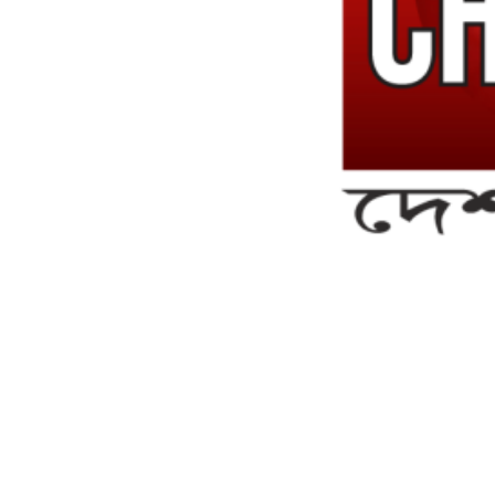
সম্পাদক ও ব্যবস্থাপনা পরিচালকঃ এস.এম.এ মনসুর মাসুদ
সম্পাদক ও প্রকাশকঃ কামরুননাহার
ব্যবস্থাপনা সম্পাদকঃ মোঃ আবু নাছের ইকবাল চৌধুরী