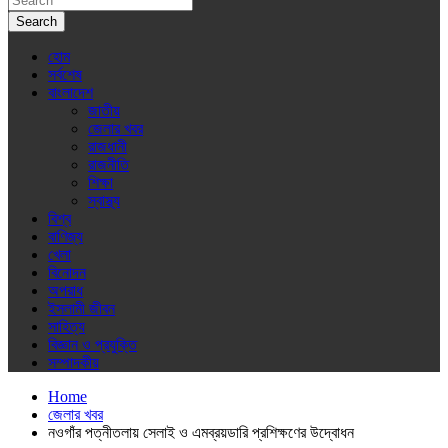
Search
হোম
সর্বশেষ
বাংলাদেশ
জাতীয়
জেলার খবর
রাজধানী
রাজনীতি
শিক্ষা
স্বাস্থ্য
বিশ্ব
বাণিজ্য
খেলা
বিনোদন
অপরাধ
ইসলামী জীবন
সাহিত্য
বিজ্ঞান ও প্রযুক্তি
সম্পাদকীয়
Home
জেলার খবর
নওগাঁর পত্নীতলায় সেলাই ও এমব্রয়ডারি প্রশিক্ষণের উদ্বোধন