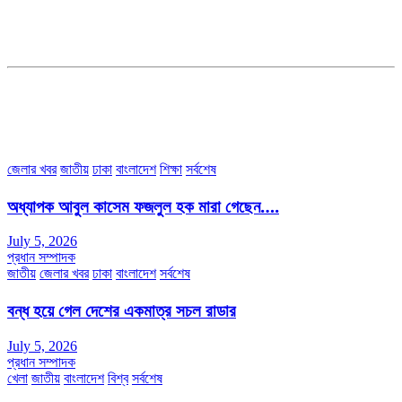
ডেপুটি এডিটরঃ মোঃ মোস্তাফিজুর রহমান খান
জয়েন্ট এডিটরঃ মোঃ রবিউল ইসলাম
সহকারী সম্পাদকঃ শাহ রাশিদুল ইসলাম রাসেল
৩৮ মা ভবন (তৃতীয় তলা) বীর মুক্তিযোদ্ধা কুতুবউদ্দিন রোড, সেক্টর #৮ আব্দুল্লাহপুর
উত্তরা পূর্ব, ঢাকা-১২৩০।
অফিস ফোন নম্বরঃ ০২-৪৪৮৯১০১৮, মোবাঃ০১৯৭০৫৭২৯৩৪, ০১৭১৩৩৯৪৭৯৯
ইমেইলঃ channel7bd@gmail.com, অফিসঃ ০২-৪৪৮৯১০১৮
জেলার খবর
জাতীয়
ঢাকা
বাংলাদেশ
শিক্ষা
সর্বশেষ
অধ্যাপক আবুল কাসেম ফজলুল হক মারা গেছেন….
July 5, 2026
প্রধান সম্পাদক
জাতীয়
জেলার খবর
ঢাকা
বাংলাদেশ
সর্বশেষ
বন্ধ হয়ে গেল দেশের একমাত্র সচল রাডার
July 5, 2026
প্রধান সম্পাদক
খেলা
জাতীয়
বাংলাদেশ
বিশ্ব
সর্বশেষ