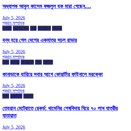
অধ্যাপক আবুল কাসেম ফজলুল হক মারা গেছেন….
July 5, 2026
প্রধান সম্পাদক
জাতীয়
জেলার খবর
ঢাকা
বাংলাদেশ
সর্বশেষ
বন্ধ হয়ে গেল দেশের একমাত্র সচল রাডার
July 5, 2026
প্রধান সম্পাদক
খেলা
জাতীয়
বাংলাদেশ
বিশ্ব
সর্বশেষ
কানাডাকে হারিয়ে সবার আগে কোয়ার্টার ফাইনালে মরক্কো
July 5, 2026
প্রধান সম্পাদক
বিশ্ব
রাজনীতি
সর্বশেষ
তেহরান মেট্রোতে রেকর্ড: খামেনির শেষবিদায় ঘিরে ৭০ লাখ যাত্রীর
যাতায়াত
July 5, 2026