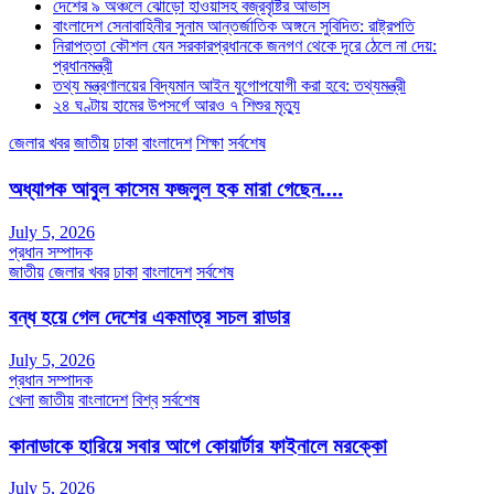
দেশের ৯ অঞ্চলে ঝোড়ো হাওয়াসহ বজ্রবৃষ্টির আভাস
বাংলাদেশ সেনাবাহিনীর সুনাম আন্তর্জাতিক অঙ্গনে সুবিদিত: রাষ্ট্রপতি
নিরাপত্তা কৌশল যেন সরকারপ্রধানকে জনগণ থেকে দূরে ঠেলে না দেয়:
প্রধানমন্ত্রী
তথ্য মন্ত্রণালয়ের বিদ্যমান আইন যুগোপযোগী করা হবে: তথ্যমন্ত্রী
২৪ ঘণ্টায় হামের উপসর্গে আরও ৭ শিশুর মৃত্যু
জেলার খবর
জাতীয়
ঢাকা
বাংলাদেশ
শিক্ষা
সর্বশেষ
অধ্যাপক আবুল কাসেম ফজলুল হক মারা গেছেন….
July 5, 2026
প্রধান সম্পাদক
জাতীয়
জেলার খবর
ঢাকা
বাংলাদেশ
সর্বশেষ
বন্ধ হয়ে গেল দেশের একমাত্র সচল রাডার
July 5, 2026
প্রধান সম্পাদক
খেলা
জাতীয়
বাংলাদেশ
বিশ্ব
সর্বশেষ
কানাডাকে হারিয়ে সবার আগে কোয়ার্টার ফাইনালে মরক্কো
July 5, 2026