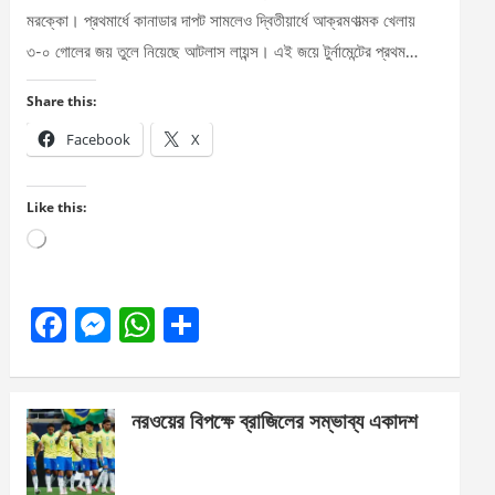
মরক্কো। প্রথমার্ধে কানাডার দাপট সামলেও দ্বিতীয়ার্ধে আক্রমণাত্মক খেলায়
৩-০ গোলের জয় তুলে নিয়েছে আটলাস লায়ন্স। এই জয়ে টুর্নামেন্টের প্রথম…
Share this:
Facebook
X
Like this:
Loading…
F
M
W
S
a
es
h
h
ce
se
at
ar
নরওয়ের বিপক্ষে ব্রাজিলের সম্ভাব্য একাদশ
b
n
s
e
o
g
A