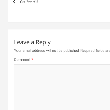
o
g
A
চাঁদে মিলল পানি
navigation
o
er
p
k
p
Leave a Reply
Your email address will not be published.
Required fields a
Comment
*