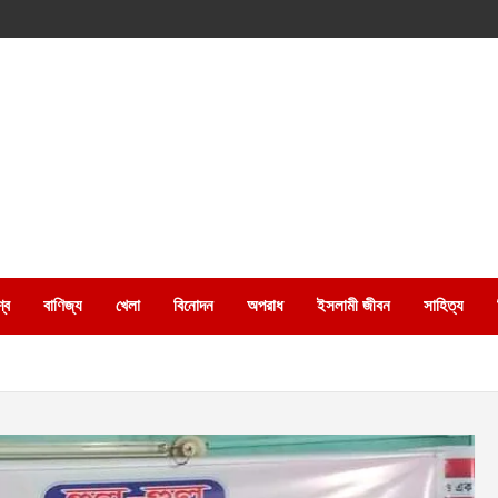
্ব
বাণিজ্য
খেলা
বিনোদন
অপরাধ
ইসলামী জীবন
সাহিত্য