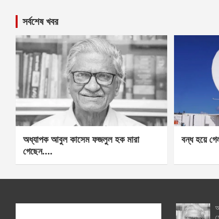
সর্বশেষ খবর
অধ্যাপক আবুল কাসেম ফজলুল হক মারা
বন্ধ হয়ে গ
গেছেন….
অ
গ