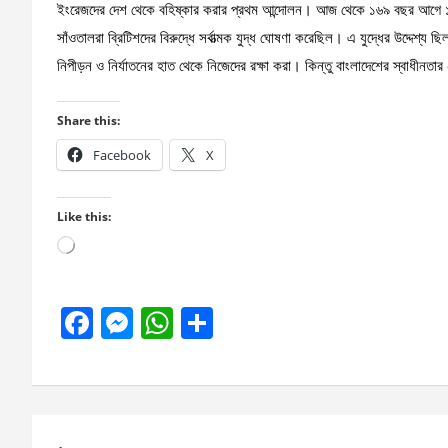
ইংরেজদের দেশ থেকে বহিষ্কার করার প্রথম আন্দোলন। আজ থেকে ১৬৯ বছর আগে ১৮৫
সাঁওতালরা ব্রিটিশদের বিরুদ্ধে সর্বাত্মক যুদ্ধ ঘোষণা করেছিল। এ যুদ্ধের উদ্দেশ্য
নিপীড়ন ও নির্যাতনের হাত থেকে নিজেদের রক্ষা করা। কিন্তু বাংলাদেশের স্বাধীনত
Share this:
Facebook
X
Like this:
Loading…
F
M
W
S
a
es
h
h
ce
se
at
ar
b
n
s
e
Post