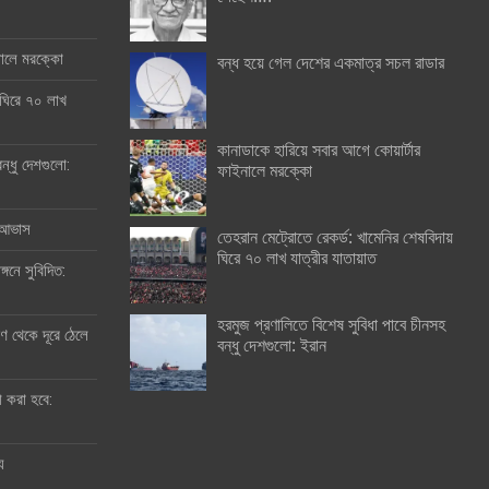
ইনালে মরক্কো
বন্ধ হয়ে গেল দেশের একমাত্র সচল রাডার
 ঘিরে ৭০ লাখ
কানাডাকে হারিয়ে সবার আগে কোয়ার্টার
ন্ধু দেশগুলো:
ফাইনালে মরক্কো
র আভাস
তেহরান মেট্রোতে রেকর্ড: খামেনির শেষবিদায়
ঘিরে ৭০ লাখ যাত্রীর যাতায়াত
্গনে সুবিদিত:
হরমুজ প্রণালিতে বিশেষ সুবিধা পাবে চীনসহ
 থেকে দূরে ঠেলে
বন্ধু দেশগুলো: ইরান
ী করা হবে:
ু