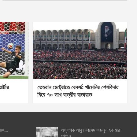
র্টার
তেহরান মেট্রোতে রেকর্ড: খামেনির শেষবিদায়
ঘিরে ৭০ লাখ যাত্রীর যাতায়াত
অধ্যাপক আবুল কাসেম ফজলুল হক মারা
ছেন….
গেছেন….