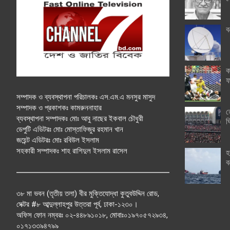
ব
ক
ফ
সম্পাদক ও ব্যবস্থাপনা পরিচালকঃ এস.এম.এ মনসুর মাসুদ
সম্পাদক ও প্রকাশকঃ কামরুননাহার
ত
ব্যবস্থাপনা সম্পাদকঃ মোঃ আবু নাছের ইকবাল চৌধুরী
ঘ
ডেপুটি এডিটরঃ মোঃ মোস্তাফিজুর রহমান খান
জয়েন্ট এডিটরঃ মোঃ রবিউল ইসলাম
সহকারী সম্পাদকঃ শাহ রাশিদুল ইসলাম রাসেল
হ
ব
৩৮ মা ভবন (তৃতীয় তলা) বীর মুক্তিযোদ্ধা কুতুবউদ্দিন রোড,
সেক্টর #৮ আব্দুল্লাহপুর উত্তরা পূর্ব, ঢাকা-১২৩০।
অফিস ফোন নম্বরঃ ০২-৪৪৮৯১০১৮, মোবাঃ০১৯৭০৫৭২৯৩৪,
০১৭১৩৩৯৪৭৯৯