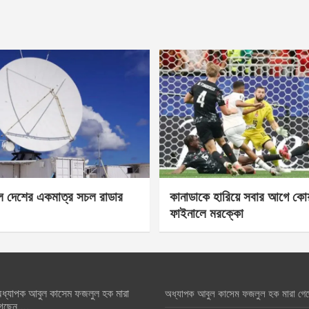
েল দেশের একমাত্র সচল রাডার
কানাডাকে হারিয়ে সবার আগে কোয়া
ফাইনালে মরক্কো
ধ্যাপক আবুল কাসেম ফজলুল হক মারা
অধ্যাপক আবুল কাসেম ফজলুল হক মারা গে
েছেন….