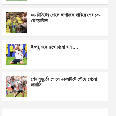
o
er
p
k
p
৯৬ মিনিটের গোলে জাপানকে হারিয়ে শেষ ১৬-
তে ব্রাজিল
ইংল্যান্ডকে রুখে দিলো ঘানা….
শেষ মুহূর্তের গোলে নকআউটে পৌঁছে গেলো
জার্মানি