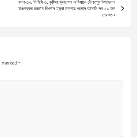
র‌্যাব-১২, সিপিসি-১, কুষ্টিয়া ক্যাম্পের অভিযানে দৌলতপুর উপজেলার
চাঞ্চল্যকর রমজান বিশ্বাস হত্যা মামলার প্রধান আসামি সহ ০৩ জন
গ্রেফতার
re marked
*