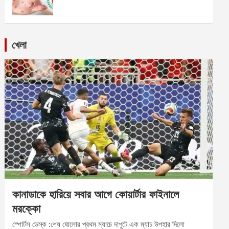
খেলা
কানাডাকে হারিয়ে সবার আগে কোয়ার্টার ফাইনালে
মরক্কো
স্পোর্টস ডেস্ক :শেষ ষোলোর প্রথম ম্যাচে দাপুটে এক ম্যাচ উপহার দিলো