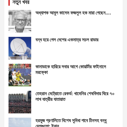
নতুন খবর
অধ্যাপক আবুল কাসেম ফজলুল হক মারা গেছেন….
বন্ধ হয়ে গেল দেশের একমাত্র সচল রাডার
কানাডাকে হারিয়ে সবার আগে কোয়ার্টার ফাইনালে
মরক্কো
তেহরান মেট্রোতে রেকর্ড: খামেনির শেষবিদায় ঘিরে ৭০
লাখ যাত্রীর যাতায়াত
হরমুজ প্রণালিতে বিশেষ সুবিধা পাবে চীনসহ বন্ধু
দেশগুলো: ইরান