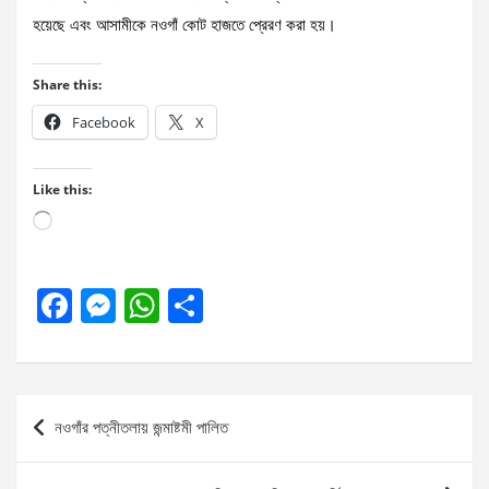
হয়েছে এবং আসামীকে নওগাঁ কোট হাজতে প্রেরণ করা হয়।
Share this:
Facebook
X
Like this:
Loading…
F
M
W
S
a
es
h
h
ce
se
at
ar
b
n
s
e
Post
নওগাঁর পত্নীতলায় জন্মাষ্টমী পালিত
o
g
A
navigation
o
er
p