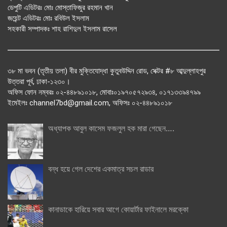
ডেপুটি এডিটরঃ মোঃ মোস্তাফিজুর রহমান খান
জয়েন্ট এডিটরঃ মোঃ রবিউল ইসলাম
সহকারী সম্পাদকঃ শাহ রাশিদুল ইসলাম রাসেল
৩৮ মা ভবন (তৃতীয় তলা) বীর মুক্তিযোদ্ধা কুতুবউদ্দিন রোড, সেক্টর #৮ আব্দুল্লাহপুর
উত্তরা পূর্ব, ঢাকা-১২৩০।
অফিস ফোন নম্বরঃ ০২-৪৪৮৯১০১৮, মোবাঃ০১৯৭০৫৭২৯৩৪, ০১৭১৩৩৯৪৭৯৯
ইমেইলঃ channel7bd@gmail.com, অফিসঃ ০২-৪৪৮৯১০১৮
অধ্যাপক আবুল কাসেম ফজলুল হক মারা গেছেন….
বন্ধ হয়ে গেল দেশের একমাত্র সচল রাডার
কানাডাকে হারিয়ে সবার আগে কোয়ার্টার ফাইনালে মরক্কো