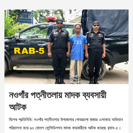
নওগাঁর পত্নীতলায় মাদক ব্যবসায়ী
আটক
বিশেষ প্রতিনিধি: নওগাঁর পত্নীতলায় উপজেলার গোবরচাপা বাজার এলাকায় অভিযান
পরিচালনা করে ৬৩ বোতল ফেন্সিডিলসহ মাদক কারবারীকে আটক করেছে র‌্যাব-৫।