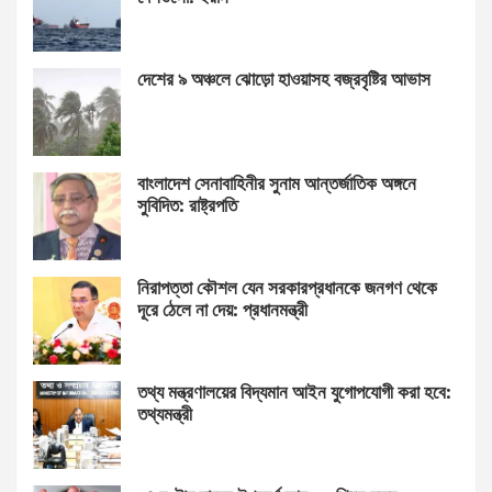
দেশের ৯ অঞ্চলে ঝোড়ো হাওয়াসহ বজ্রবৃষ্টির আভাস
বাংলাদেশ সেনাবাহিনীর সুনাম আন্তর্জাতিক অঙ্গনে
সুবিদিত: রাষ্ট্রপতি
নিরাপত্তা কৌশল যেন সরকারপ্রধানকে জনগণ থেকে
দূরে ঠেলে না দেয়: প্রধানমন্ত্রী
তথ্য মন্ত্রণালয়ের বিদ্যমান আইন যুগোপযোগী করা হবে:
তথ্যমন্ত্রী