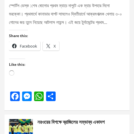
স্পোর্টস ডেস্ক :শেষ ষোলোর প্রথম ম্যাচে দাপুটে এক ম্যাচ উপহার দিলো
মরক্কো। প্রথমার্ধে কানাডার দাপট সামলেও দ্বিতীয়ার্ধে আক্রমণাত্মক খেলায় ৩-০
গোলের জয় তুলে নিয়েছে আটলাস লায়ন্স। এই জয়ে টুর্নামেন্টের প্রথম…
Share this:
Facebook
X
Like this:
Loading…
F
M
W
S
a
es
h
h
ce
se
at
ar
নরওয়ের বিপক্ষে ব্রাজিলের সম্ভাব্য একাদশ
b
n
s
e