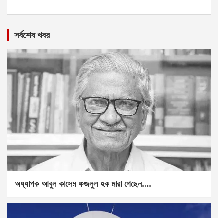
সর্বশেষ খবর
অধ্যাপক আবুল কাসেম ফজলুল হক মারা গেছেন….