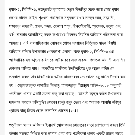
র‌্যাব-৫, সিপিসি-৩, জয়পুরহাট ক্যাম্পের প্রেস বিজ্ঞপ্তি থেকে জানা গেছে র‌্যাব
দেশের সার্বিক আইন-শৃঙ্খলা পরিস্থিতি সমুন্নত রাখার লক্ষ্যে জঙ্গি, সন্ত্রাসী,
সঙ্ঘবদ্ধ অপরাধী, মাদক, অস্ত্র, ভেজাল পণ্য, ছিনতাইকারী, প্রতারক, হত্যা এবং
ধর্ষণ মামলার আসামীসহ সকল অপরাধের বিরুদ্ধে নিয়মিত অভিযান পরিচালনা করে
আসছে। এরি ধারাবাহিকতায় সোমবার গোপন সংবাদের ভিত্তিতে মাদক বিরাধী
অভিযান চালিয়ে উপজেলার গোবরচাপা এলাকা থেকে র‌্যাব-৫, সিপিসি-৩ এর
আভিযানিক দল আব্দুল করিম কে আটক করে এবং একজন পলাতক আসামী আলামিন
কৌশলে পালিয়ে যায়। পরবর্তীতে সাক্ষীদের উপস্থিতিতে ধৃত আব্দুল করিম কে
তল্লাশি করলে তার নিকট থেকে অবৈধ মাদকদ্রব্য ৬৩ বোতল ফেন্সিডিল উদ্ধার করা
হয়। গ্রেফতারকৃত আসামীর বিরুদ্ধে মাদকদ্রব্য নিয়ন্ত্রণ আইন-২০১৮ অনুযায়ী
পত্নীতলা থানায় একটি মামলা রুজু করা হয়েছে। আসামী আব্দুল করিম উপজেলার
দাসনগর গ্রামের তজিমুদ্দিন হোসেন (তবু) বাবুর ছেলে এবং পলাতক আসামী হরিপুর
গ্রামের বাচ্চু মিয়ার ছেলে আলামিন হোসেন (২৭)।
পত্নীতলা থানার অফিসার ইনচার্জ মোজাফ্ফর হোসেনের সাথে যোগাযোগ করলে তিনি
ঘটনার সত্যতা নিশ্চিত করে জানান এব্যাপারে পত্নীতলা থানায় একটি মামলা দায়ের