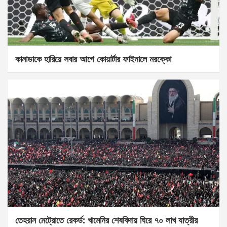
কানাডাকে হারিয়ে সবার আগে কোয়ার্টার ফাইনালে মরক্কো
তেহরান মেট্রোতে রেকর্ড: খামেনির শেষবিদায় ঘিরে ৭০ লাখ যাত্রীর