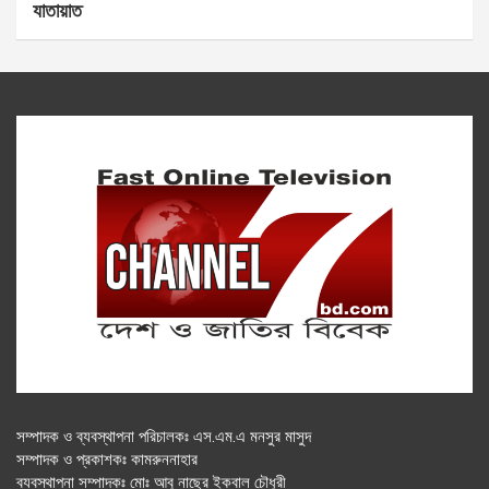
যাতায়াত
সম্পাদক ও ব্যবস্থাপনা পরিচালকঃ এস.এম.এ মনসুর মাসুদ
সম্পাদক ও প্রকাশকঃ কামরুননাহার
ব্যবস্থাপনা সম্পাদকঃ মোঃ আবু নাছের ইকবাল চৌধুরী