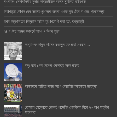
বাংলাদেশ সেনাবাহিনীর সুনাম আন্তর্জাতিক অঙ্গনে সুবিদিত: রাষ্ট্রপতি
নিরাপত্তা কৌশল যেন সরকারপ্রধানকে জনগণ থেকে দূরে ঠেলে না দেয়: প্রধানমন্ত্রী
তথ্য মন্ত্রণালয়ের বিদ্যমান আইন যুগোপযোগী করা হবে: তথ্যমন্ত্রী
২৪ ঘণ্টায় হামের উপসর্গে আরও ৭ শিশুর মৃত্যু
অধ্যাপক আবুল কাসেম ফজলুল হক মারা গেছেন….
বন্ধ হয়ে গেল দেশের একমাত্র সচল রাডার
কানাডাকে হারিয়ে সবার আগে কোয়ার্টার ফাইনালে মরক্কো
তেহরান মেট্রোতে রেকর্ড: খামেনির শেষবিদায় ঘিরে ৭০ লাখ যাত্রীর
যাতায়াত