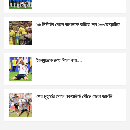
o
g
A
o
er
p
k
p
৯৬ মিনিটের গোলে জাপানকে হারিয়ে শেষ ১৬-তে ব্রাজিল
ইংল্যান্ডকে রুখে দিলো ঘানা….
শেষ মুহূর্তের গোলে নকআউটে পৌঁছে গেলো জার্মানি