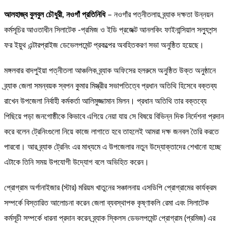
আলহাজ্ব বুলবুল চৌধুরী, নওগাঁ প্রতিনিধি
– নওগাঁর পত্নীতলায় ব্র্যাক দক্ষতা উন্নয়ন
কর্মসূচির আওতাধীন সিলাটেক -প্রমিজ ও ইডি প্রজেক্ট আনলকিং ফাইনান্সিয়াল সল্যুশন্স
ফর ইয়ুথ এন্টারপ্রাইজ ডেভেলপমেন্ট প্রকল্পের অবহিতকরণ সভা অনুষ্ঠিত হয়েছে।
মঙ্গলবার বাদপুইয়া পত্নীতলা আঞ্চলিক ব্র্যাক অফিসের হলরুমে অনুষ্ঠিত উক্ত অনুষ্ঠানে
ব্র্যাক জেলা সমন্বয়ক স্বপন কুমার মিস্ত্রীর সভাপতিত্বে প্রধান অতিথি হিসেবে বক্তব্য
রাখেন উপজেলা নির্বাহী কর্মকর্তা আলিমুজ্জামান মিলন। প্রধান অতিথি তার বক্তব্যে
পিছিয়ে পড়া জনগোষ্ঠীকে কিভাবে এগিয়ে নেয়া যায় সে বিষয়ে বিভিন্ন দিক নির্দেশনা প্রদান
করে বলেন ট্রেনিংগুলো নিয়ে কাজে লাগাতে হবে তাহলেই আমরা দক্ষ জনবল তৈরি করতে
পারবো। আর ব্র্যাক ট্রেনিং এর মাধ্যমে এ উপজেলার নতুন উদ্যোক্তাদের শেখানো হচ্ছে
এটাকে তিনি সময় উপযোগী উদ্যোগ বলে অভিহিত করেন।
প্রোগ্রাম অর্গানাইজার (স্টার) মরিয়ম খাতুনের সঞ্চালনায় এসডিপি প্রোগ্রামের কার্যক্রম
সম্পর্কে বিস্তারিত আলোচনা করেন জেলা ব্যবস্থাপক কৃষ্ণাকলি রেমা এবং সিলাটেক
কর্মসূচী সম্পর্কে ধারনা প্রদান করেন ব্র্যাক স্কিলস ডেভলপমেন্ট প্রোগ্রাম (প্রমিজ) এর