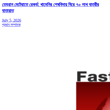
তেহরান মেট্রোতে রেকর্ড: খামেনির শেষবিদায় ঘিরে ৭০ লাখ যাত্রীর
যাতায়াত
July 5, 2026
প্রধান সম্পাদক