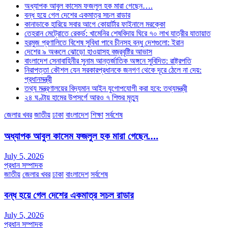
অধ্যাপক আবুল কাসেম ফজলুল হক মারা গেছেন….
বন্ধ হয়ে গেল দেশের একমাত্র সচল রাডার
কানাডাকে হারিয়ে সবার আগে কোয়ার্টার ফাইনালে মরক্কো
তেহরান মেট্রোতে রেকর্ড: খামেনির শেষবিদায় ঘিরে ৭০ লাখ যাত্রীর যাতায়াত
হরমুজ প্রণালিতে বিশেষ সুবিধা পাবে চীনসহ বন্ধু দেশগুলো: ইরান
দেশের ৯ অঞ্চলে ঝোড়ো হাওয়াসহ বজ্রবৃষ্টির আভাস
বাংলাদেশ সেনাবাহিনীর সুনাম আন্তর্জাতিক অঙ্গনে সুবিদিত: রাষ্ট্রপতি
নিরাপত্তা কৌশল যেন সরকারপ্রধানকে জনগণ থেকে দূরে ঠেলে না দেয়:
প্রধানমন্ত্রী
তথ্য মন্ত্রণালয়ের বিদ্যমান আইন যুগোপযোগী করা হবে: তথ্যমন্ত্রী
২৪ ঘণ্টায় হামের উপসর্গে আরও ৭ শিশুর মৃত্যু
জেলার খবর
জাতীয়
ঢাকা
বাংলাদেশ
শিক্ষা
সর্বশেষ
অধ্যাপক আবুল কাসেম ফজলুল হক মারা গেছেন….
July 5, 2026
প্রধান সম্পাদক
জাতীয়
জেলার খবর
ঢাকা
বাংলাদেশ
সর্বশেষ
বন্ধ হয়ে গেল দেশের একমাত্র সচল রাডার
July 5, 2026
প্রধান সম্পাদক