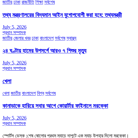
জাতীয়
ঢাকা
রাজনীতি
শিক্ষা
সর্বশেষ
তথ্য মন্ত্রণালয়ের বিদ্যমান আইন যুগোপযোগী করা হবে: তথ্যমন্ত্রী
July 5, 2026
প্রধান সম্পাদক
জাতীয়
জেলার খবর
ঢাকা
বাংলাদেশ
সর্বশেষ
স্বাস্থ্য
২৪ ঘণ্টায় হামের উপসর্গে আরও ৭ শিশুর মৃত্যু
July 5, 2026
প্রধান সম্পাদক
খেলা
খেলা
জাতীয়
বাংলাদেশ
বিশ্ব
সর্বশেষ
কানাডাকে হারিয়ে সবার আগে কোয়ার্টার ফাইনালে মরক্কো
July 5, 2026
প্রধান সম্পাদক
স্পোর্টস ডেস্ক :শেষ ষোলোর প্রথম ম্যাচে দাপুটে এক ম্যাচ উপহার দিলো মরক্কো।