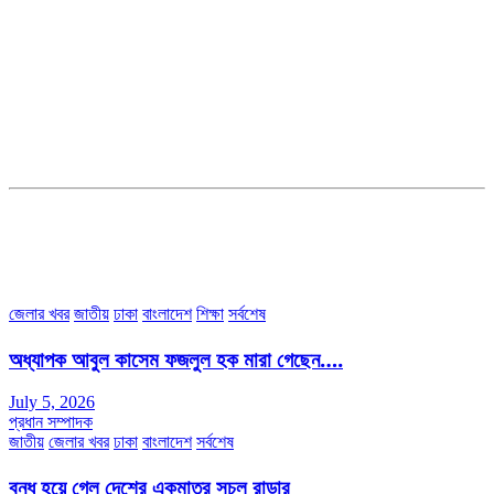
সম্পাদক ও ব্যবস্থাপনা পরিচালকঃ এস.এম.এ মনসুর মাসুদ
সম্পাদক ও প্রকাশকঃ কামরুননাহার
ব্যবস্থাপনা সম্পাদকঃ মোঃ আবু নাছের ইকবাল চৌধুরী
ডেপুটি এডিটরঃ মোঃ মোস্তাফিজুর রহমান খান
জয়েন্ট এডিটরঃ মোঃ রবিউল ইসলাম
সহকারী সম্পাদকঃ শাহ রাশিদুল ইসলাম রাসেল
৩৮ মা ভবন (তৃতীয় তলা) বীর মুক্তিযোদ্ধা কুতুবউদ্দিন রোড, সেক্টর #৮ আব্দুল্লাহপুর
উত্তরা পূর্ব, ঢাকা-১২৩০।
অফিস ফোন নম্বরঃ ০২-৪৪৮৯১০১৮, মোবাঃ০১৯৭০৫৭২৯৩৪, ০১৭১৩৩৯৪৭৯৯
ইমেইলঃ channel7bd@gmail.com, অফিসঃ ০২-৪৪৮৯১০১৮
জেলার খবর
জাতীয়
ঢাকা
বাংলাদেশ
শিক্ষা
সর্বশেষ
অধ্যাপক আবুল কাসেম ফজলুল হক মারা গেছেন….
July 5, 2026
প্রধান সম্পাদক
জাতীয়
জেলার খবর
ঢাকা
বাংলাদেশ
সর্বশেষ
বন্ধ হয়ে গেল দেশের একমাত্র সচল রাডার