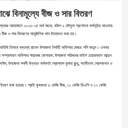
াঝে বিনামূল্যে বীজ ও সার বিতরণ
িদপ্তরের আয়োজনে ২০২৩-২৪ অর্থ বছরে, খরিপ-২ মৌসুমে প্রণোদনা কর্মসূচির আওতায়
ল্যে বীজ ও সার বিতরণের আনুষ্ঠানিক ভাব উদ্বোধন করা হয়।
অতিথি হিসাবে বক্তব্য রাখেন উপজেলা নির্বাহী অফিসার মোছাঃ পপি খাতুন। এসময়
ষি সম্প্রসারণ অফিসার পারভেজ মোশারফ, উপজেলা পরিষদের ভাইস চেয়ারম্যান আব্দুল
, উপজেলা পল্লী উন্নয়ন কর্মকর্তা প্রোল্লাদ কুমার কুন্ডু, পত্নীতলা প্রেসক্লাব ও
িতরণ করা হয়েছে। প্রতি কৃৃষককে ৫ কেজি বীজ, ১০ কেজি ডিএপি ও ১০ কেজি