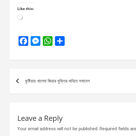
Like this:
Loading…
F
M
W
S
a
es
h
h
ce
se
at
ar
b
n
s
e
Post
o
g
A
কুষ্টিয়ায় খালেদা জিয়ার মুক্তির দাবিতে সমাবেশ
navigation
o
er
p
k
p
Leave a Reply
Your email address will not be published.
Required fields a