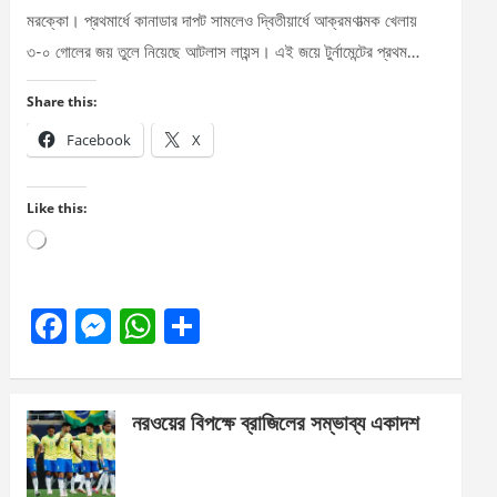
মরক্কো। প্রথমার্ধে কানাডার দাপট সামলেও দ্বিতীয়ার্ধে আক্রমণাত্মক খেলায়
৩-০ গোলের জয় তুলে নিয়েছে আটলাস লায়ন্স। এই জয়ে টুর্নামেন্টের প্রথম…
Share this:
Facebook
X
Like this:
Loading…
F
M
W
S
a
es
h
h
ce
se
at
ar
নরওয়ের বিপক্ষে ব্রাজিলের সম্ভাব্য একাদশ
b
n
s
e
o
g
A