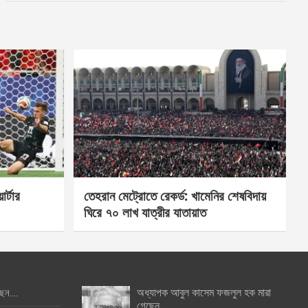
র্টার
তেহরান মেট্রোতে রেকর্ড: খামেনির শেষবিদায়
ঘিরে ৭০ লাখ যাত্রীর যাতায়াত
অধ্যাপক আবুল কাসেম ফজলুল হক মারা
ছেন….
গেছেন….