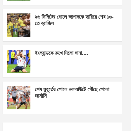
o
er
p
k
p
৯৬ মিনিটের গোলে জাপানকে হারিয়ে শেষ ১৬-
তে ব্রাজিল
ইংল্যান্ডকে রুখে দিলো ঘানা….
শেষ মুহূর্তের গোলে নকআউটে পৌঁছে গেলো
জার্মানি