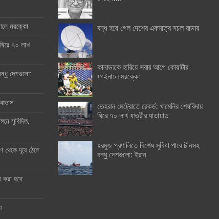
ইনালে মরক্কো
বন্ধ হয়ে গেল দেশের একমাত্র সচল রাডার
 ঘিরে ৭০ লাখ
কানাডাকে হারিয়ে সবার আগে কোয়ার্টার
ন্ধু দেশগুলো:
ফাইনালে মরক্কো
র আভাস
তেহরান মেট্রোতে রেকর্ড: খামেনির শেষবিদায়
ঘিরে ৭০ লাখ যাত্রীর যাতায়াত
্গনে সুবিদিত:
হরমুজ প্রণালিতে বিশেষ সুবিধা পাবে চীনসহ
 থেকে দূরে ঠেলে
বন্ধু দেশগুলো: ইরান
ী করা হবে:
ু