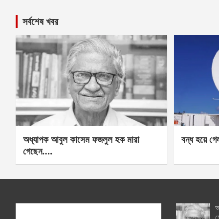
সর্বশেষ খবর
অধ্যাপক আবুল কাসেম ফজলুল হক মারা
বন্ধ হয়ে গ
গেছেন….
অ
গ