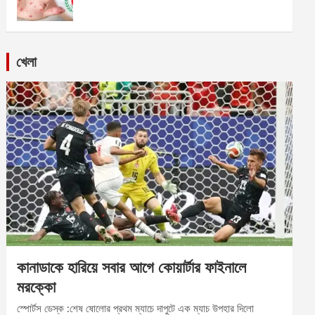
খেলা
কানাডাকে হারিয়ে সবার আগে কোয়ার্টার ফাইনালে
মরক্কো
স্পোর্টস ডেস্ক :শেষ ষোলোর প্রথম ম্যাচে দাপুটে এক ম্যাচ উপহার দিলো