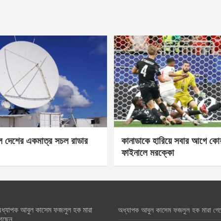
েল দেশের একমাত্র সচল রাডার
কানাডাকে হারিয়ে সবার আগে কোয়া
ফাইনালে মরক্কো
ধ্যাপক আবুল কাসেম ফজলুল হক মারা
অধ্যাপক আবুল কাসেম ফজলুল হক মারা গে
েছেন….