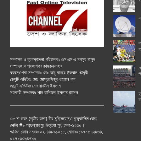
ব
ক
ফ
সম্পাদক ও ব্যবস্থাপনা পরিচালকঃ এস.এম.এ মনসুর মাসুদ
সম্পাদক ও প্রকাশকঃ কামরুননাহার
ত
ব্যবস্থাপনা সম্পাদকঃ মোঃ আবু নাছের ইকবাল চৌধুরী
ঘ
ডেপুটি এডিটরঃ মোঃ মোস্তাফিজুর রহমান খান
জয়েন্ট এডিটরঃ মোঃ রবিউল ইসলাম
সহকারী সম্পাদকঃ শাহ রাশিদুল ইসলাম রাসেল
হ
ব
৩৮ মা ভবন (তৃতীয় তলা) বীর মুক্তিযোদ্ধা কুতুবউদ্দিন রোড,
সেক্টর #৮ আব্দুল্লাহপুর উত্তরা পূর্ব, ঢাকা-১২৩০।
অফিস ফোন নম্বরঃ ০২-৪৪৮৯১০১৮, মোবাঃ০১৯৭০৫৭২৯৩৪,
০১৭১৩৩৯৪৭৯৯