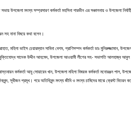
সভায় উপজেলা মৎস্য সম্প্রসারণ কর্মকর্তা মহসিনা পারভীন এর সঞ্চালনায় ও উপজেলা নির্বা
হরন সহ নানা বিষয়ে কথা বলেন।
ত, মহিলা ভাইস চেয়ারম্যান সাবিনা বেগম, প্রাণিসম্পদ কর্মকর্তা ডাঃ মুনিরুজ্জামান, উপজেলা
ীর মুক্তিযোদ্ধ সাদেক উদ্দীন আহমেদ, উপজেলা আওয়ামী লীগের সহ- সভাপতি আলহাজ্ব আবুল
বাস্তবায়ন কর্মকর্তা আবু সোয়ায়েব খান, উপজেলা মহিলা বিষয়ক কর্মকর্তা মনোরঞ্জন পা
বা‌দিকবৃন্দ, সূধীজন প্রমূখ। পরে অতিথিবৃন্দ মৎস্য জীবি ও মৎস্য চাষিদের মাঝে ক্রেস্ট বিতরন 