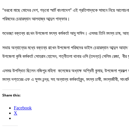
“ভরবো মাছে মোদের দেশ, গড়বো স্মার্ট বাংলাদেশ” এই‌ প্রতিপাদ্যকে সামনে নিয়ে আলোচনা 
পরিষদের চেয়ারম্যান আলহাজ্ব আব্দুল গাফ্ফার।
শুভেচ্ছা বক্তব্য রা‌খেন উপজেলা মৎস্য কর্মকর্তা আবু সাঈদ। এসময় তি‌নি মৎস্য চাষ, আ
সভায় অন্যান্যের মধ্যে বক্তব্য রাখেন উপজেলা পরিষদের ভাইস চেয়ারম্যান আব্দুল আহাদ রাহা
উপজেলা কৃষি কর্মকর্তা সোহরাব হোসেন, পত্নীতলা থানার ওসি (তদন্ত) সেলিম রেজা, ব
এসময় উপস্থিত ছিলেন নজিপুর ম‌হিলা কলেজের অধ্যক্ষ অশ্বিনী কুমার, উপজেলা প্রকল্প 
মৎস্য দপ্তরের এফ এ সুপদ চন্দ্র, সহ অন্যান্য কর্মকর্তাবৃন্দ, মৎস্য চাষী, মৎস্যজীবী, সাং
Share this:
Facebook
X