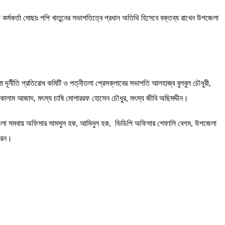
হী কর্মকর্তা মোছাঃ পপি খাতুনের সভাপতিত্বে প্রধান অতিথি হিসেবে বক্তব্য রাখেন উপজেলা
 দূর্নী‌তি প্রতিরোধ ক‌মি‌টি ও পত্নীতলা প্রেসক্লাবের সভাপ‌তি আলহাজ্ব বুলবুল চৌধুরী,
 কালাম আজাদ, মৎস্য চাষি মোশাররফ হোসেন চৌধুর, মৎস্য জীবি অছিমদ্দীন।
ল, উপজেলা সমবায় অফিসার সামসুল হক, আমিনুল হক, ভিডিপি অফিসার শেফালি বেগম, উপজেলা
করেন।