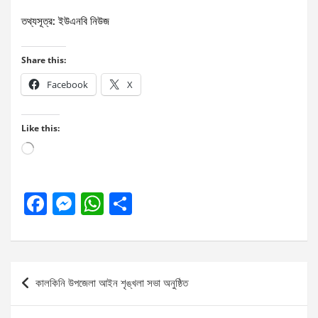
তথ্যসূত্র: ইউএনবি নিউজ
Share this:
Facebook
X
Like this:
Loading…
F
M
W
S
a
es
h
h
ce
se
at
ar
b
n
s
e
Post
কালকিনি উপজেলা আইন শৃঙ্খলা সভা অনুষ্ঠিত
o
g
A
navigation
o
er
p