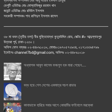
ব্যবস্থাপনা সম্পাদকঃ মোঃ আবু নাছের ইকবাল চৌধুরী
ডেপুটি এডিটরঃ মোঃ মোস্তাফিজুর রহমান খান
জয়েন্ট এডিটরঃ মোঃ রবিউল ইসলাম
সহকারী সম্পাদকঃ শাহ রাশিদুল ইসলাম রাসেল
৩৮ মা ভবন (তৃতীয় তলা) বীর মুক্তিযোদ্ধা কুতুবউদ্দিন রোড, সেক্টর #৮ আব্দুল্লাহপুর
উত্তরা পূর্ব, ঢাকা-১২৩০।
অফিস ফোন নম্বরঃ ০২-৪৪৮৯১০১৮, মোবাঃ০১৯৭০৫৭২৯৩৪, ০১৭১৩৩৯৪৭৯৯
ইমেইলঃ channel7bd@gmail.com, অফিসঃ ০২-৪৪৮৯১০১৮
অধ্যাপক আবুল কাসেম ফজলুল হক মারা গেছেন….
বন্ধ হয়ে গেল দেশের একমাত্র সচল রাডার
কানাডাকে হারিয়ে সবার আগে কোয়ার্টার ফাইনালে মরক্কো