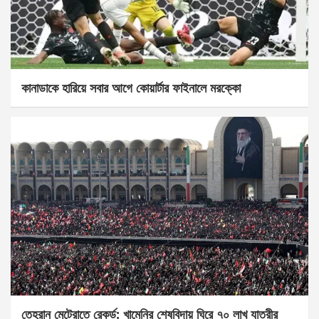
কানাডাকে হারিয়ে সবার আগে কোয়ার্টার ফাইনালে মরক্কো
তেহরান মেট্রোতে রেকর্ড: খামেনির শেষবিদায় ঘিরে ৭০ লাখ যাত্রীর