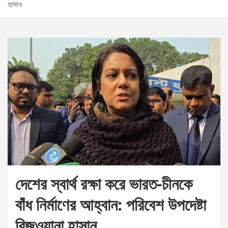
হাসান
দেশের স্বার্থ রক্ষা করে ভারত-চীনকে
বাঁধ নির্মাণের আহ্বান: পরিবেশ উপদেষ্টা
রিজওয়ানা হাসান