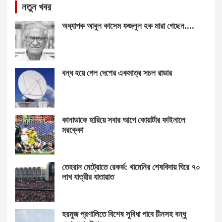
নতুন খবর
অধ্যাপক আবুল কাসেম ফজলুল হক মারা গেছেন….
বন্ধ হয়ে গেল দেশের একমাত্র সচল রাডার
কানাডাকে হারিয়ে সবার আগে কোয়ার্টার ফাইনালে
মরক্কো
তেহরান মেট্রোতে রেকর্ড: খামেনির শেষবিদায় ঘিরে ৭০
লাখ যাত্রীর যাতায়াত
হরমুজ প্রণালিতে বিশেষ সুবিধা পাবে চীনসহ বন্ধু