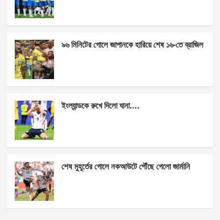
o
g
A
o
er
p
k
p
৯৬ মিনিটের গোলে জাপানকে হারিয়ে শেষ ১৬-তে ব্রাজিল
ইংল্যান্ডকে রুখে দিলো ঘানা….
শেষ মুহূর্তের গোলে নকআউটে পৌঁছে গেলো জার্মানি