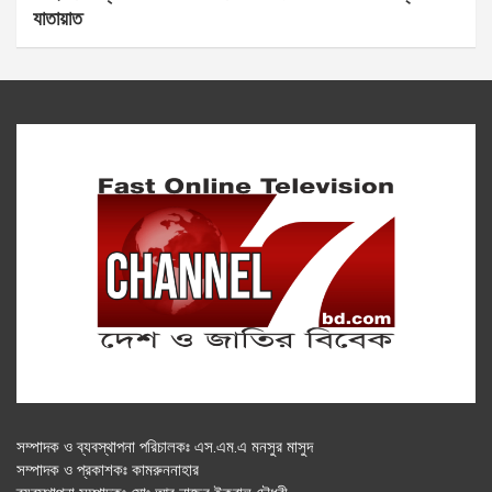
যাতায়াত
সম্পাদক ও ব্যবস্থাপনা পরিচালকঃ এস.এম.এ মনসুর মাসুদ
সম্পাদক ও প্রকাশকঃ কামরুননাহার