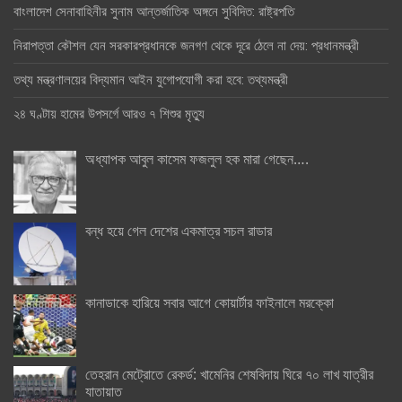
বাংলাদেশ সেনাবাহিনীর সুনাম আন্তর্জাতিক অঙ্গনে সুবিদিত: রাষ্ট্রপতি
নিরাপত্তা কৌশল যেন সরকারপ্রধানকে জনগণ থেকে দূরে ঠেলে না দেয়: প্রধানমন্ত্রী
তথ্য মন্ত্রণালয়ের বিদ্যমান আইন যুগোপযোগী করা হবে: তথ্যমন্ত্রী
২৪ ঘণ্টায় হামের উপসর্গে আরও ৭ শিশুর মৃত্যু
অধ্যাপক আবুল কাসেম ফজলুল হক মারা গেছেন….
বন্ধ হয়ে গেল দেশের একমাত্র সচল রাডার
কানাডাকে হারিয়ে সবার আগে কোয়ার্টার ফাইনালে মরক্কো
তেহরান মেট্রোতে রেকর্ড: খামেনির শেষবিদায় ঘিরে ৭০ লাখ যাত্রীর
যাতায়াত