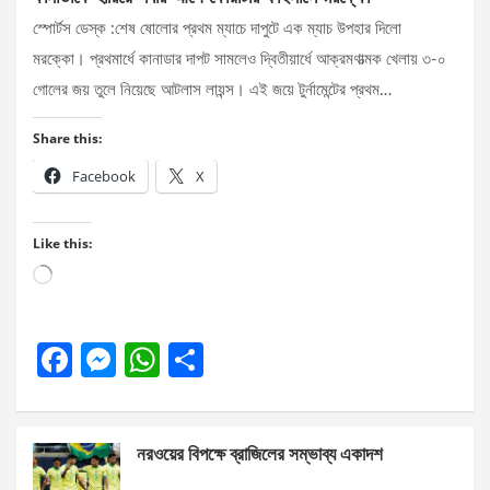
স্পোর্টস ডেস্ক :শেষ ষোলোর প্রথম ম্যাচে দাপুটে এক ম্যাচ উপহার দিলো
মরক্কো। প্রথমার্ধে কানাডার দাপট সামলেও দ্বিতীয়ার্ধে আক্রমণাত্মক খেলায় ৩-০
গোলের জয় তুলে নিয়েছে আটলাস লায়ন্স। এই জয়ে টুর্নামেন্টের প্রথম…
Share this:
Facebook
X
Like this:
Loading…
F
M
W
S
a
es
h
h
ce
se
at
ar
নরওয়ের বিপক্ষে ব্রাজিলের সম্ভাব্য একাদশ
b
n
s
e