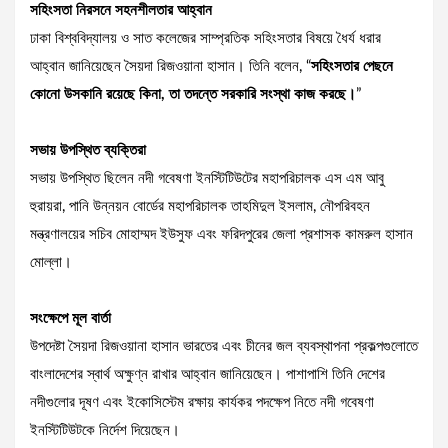
সহিংসতা নিরসনে সহনশীলতার আহ্বান
ঢাকা বিশ্ববিদ্যালয় ও সাত কলেজের সাম্প্রতিক সহিংসতার বিষয়ে ধৈর্য ধরার
আহ্বান জানিয়েছেন সৈয়দা রিজওয়ানা হাসান। তিনি বলেন, “
সহিংসতার পেছনে
কোনো উসকানি রয়েছে কিনা, তা তদন্তে সরকারি সংস্থা কাজ করছে।
”
সভায় উপস্থিত ব্যক্তিরা
সভায় উপস্থিত ছিলেন নদী গবেষণা ইনস্টিটিউটের মহাপরিচালক এস এম আবু
হুরায়রা, পানি উন্নয়ন বোর্ডের মহাপরিচালক তাহমিদুল ইসলাম, নৌপরিবহন
মন্ত্রণালয়ের সচিব মোহাম্মদ ইউসুফ এবং ফরিদপুরের জেলা প্রশাসক কামরুল হাসান
মোল্লা।
সংক্ষেপে মূল বার্তা
উপদেষ্টা সৈয়দা রিজওয়ানা হাসান ভারতের এবং চীনের জল ব্যবস্থাপনা প্রকল্পগুলোতে
বাংলাদেশের স্বার্থ অক্ষুণ্ন রাখার আহ্বান জানিয়েছেন। পাশাপাশি তিনি দেশের
নদীগুলোর দূষণ এবং ইকোসিস্টেম রক্ষায় কার্যকর পদক্ষেপ নিতে নদী গবেষণা
ইনস্টিটিউটকে নির্দেশ দিয়েছেন।