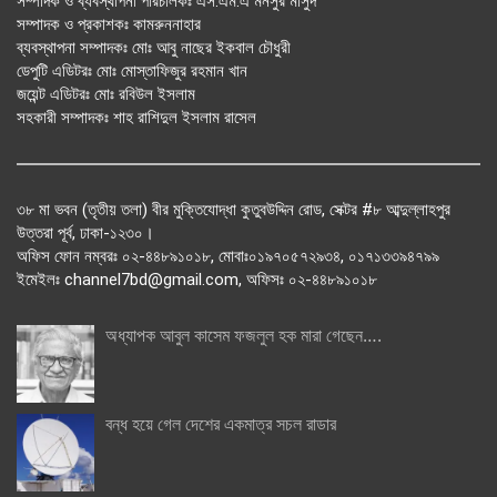
সম্পাদক ও ব্যবস্থাপনা পরিচালকঃ এস.এম.এ মনসুর মাসুদ
সম্পাদক ও প্রকাশকঃ কামরুননাহার
ব্যবস্থাপনা সম্পাদকঃ মোঃ আবু নাছের ইকবাল চৌধুরী
ডেপুটি এডিটরঃ মোঃ মোস্তাফিজুর রহমান খান
জয়েন্ট এডিটরঃ মোঃ রবিউল ইসলাম
সহকারী সম্পাদকঃ শাহ রাশিদুল ইসলাম রাসেল
৩৮ মা ভবন (তৃতীয় তলা) বীর মুক্তিযোদ্ধা কুতুবউদ্দিন রোড, সেক্টর #৮ আব্দুল্লাহপুর
উত্তরা পূর্ব, ঢাকা-১২৩০।
অফিস ফোন নম্বরঃ ০২-৪৪৮৯১০১৮, মোবাঃ০১৯৭০৫৭২৯৩৪, ০১৭১৩৩৯৪৭৯৯
ইমেইলঃ channel7bd@gmail.com, অফিসঃ ০২-৪৪৮৯১০১৮
অধ্যাপক আবুল কাসেম ফজলুল হক মারা গেছেন….
বন্ধ হয়ে গেল দেশের একমাত্র সচল রাডার