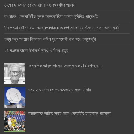
দেশের ৯ অঞ্চলে ঝোড়ো হাওয়াসহ বজ্রবৃষ্টির আভাস
বাংলাদেশ সেনাবাহিনীর সুনাম আন্তর্জাতিক অঙ্গনে সুবিদিত: রাষ্ট্রপতি
নিরাপত্তা কৌশল যেন সরকারপ্রধানকে জনগণ থেকে দূরে ঠেলে না দেয়: প্রধানমন্ত্রী
তথ্য মন্ত্রণালয়ের বিদ্যমান আইন যুগোপযোগী করা হবে: তথ্যমন্ত্রী
২৪ ঘণ্টায় হামের উপসর্গে আরও ৭ শিশুর মৃত্যু
অধ্যাপক আবুল কাসেম ফজলুল হক মারা গেছেন….
বন্ধ হয়ে গেল দেশের একমাত্র সচল রাডার
কানাডাকে হারিয়ে সবার আগে কোয়ার্টার ফাইনালে মরক্কো