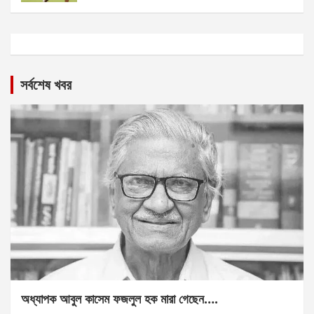
সর্বশেষ খবর
অধ্যাপক আবুল কাসেম ফজলুল হক মারা গেছেন….