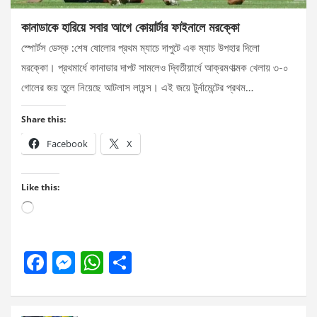
কানাডাকে হারিয়ে সবার আগে কোয়ার্টার ফাইনালে মরক্কো
স্পোর্টস ডেস্ক :শেষ ষোলোর প্রথম ম্যাচে দাপুটে এক ম্যাচ উপহার দিলো
মরক্কো। প্রথমার্ধে কানাডার দাপট সামলেও দ্বিতীয়ার্ধে আক্রমণাত্মক খেলায় ৩-০
গোলের জয় তুলে নিয়েছে আটলাস লায়ন্স। এই জয়ে টুর্নামেন্টের প্রথম…
Share this:
Facebook
X
Like this:
Loading…
F
M
W
S
a
es
h
h
ce
se
at
ar