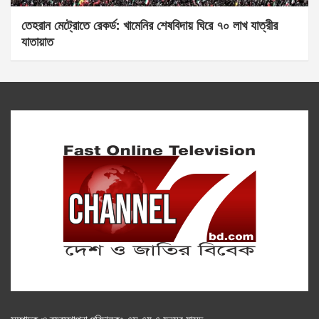
তেহরান মেট্রোতে রেকর্ড: খামেনির শেষবিদায় ঘিরে ৭০ লাখ যাত্রীর
যাতায়াত