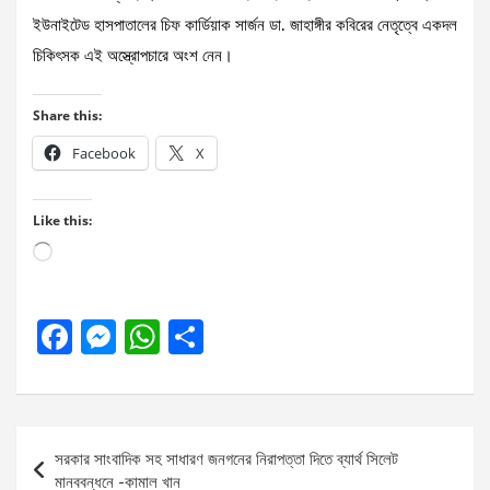
ইউনাইটেড হাসপাতালের চিফ কার্ডিয়াক সার্জন ডা. জাহাঙ্গীর কবিরের নেতৃত্বে একদল
চিকিৎসক এই অস্ত্রোপচারে অংশ নেন।
Share this:
Facebook
X
Like this:
Loading…
F
M
W
S
a
es
h
h
ce
se
at
ar
b
n
s
e
Post
সরকার সাংবাদিক সহ সাধারণ জনগনের নিরাপত্তা দিতে ব্যার্থ সিলেট
o
g
A
navigation
মানববন্ধনে -কামাল খান