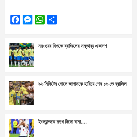
F
M
W
S
a
es
h
h
ce
se
at
ar
নরওয়ের বিপক্ষে ব্রাজিলের সম্ভাব্য একাদশ
b
n
s
e
o
g
A
o
er
p
k
p
৯৬ মিনিটের গোলে জাপানকে হারিয়ে শেষ ১৬-তে ব্রাজিল
ইংল্যান্ডকে রুখে দিলো ঘানা….