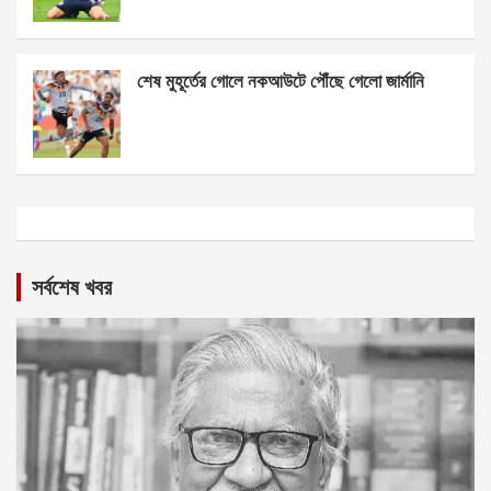
শেষ মুহূর্তের গোলে নকআউটে পৌঁছে গেলো জার্মানি
সর্বশেষ খবর