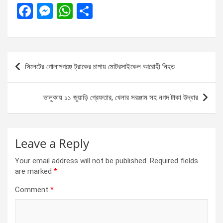
F
M
W
S
a
es
h
h
ce
se
at
ar
b
n
s
e
Post
সিলেটের গোলাপগঞ্জে ট্রাকের চাপায় মোটরসাইকেল আরোহী নিহত
o
g
A
navigation
o
er
p
ভালুকায় ১১ জুয়াড়ি গ্রেফতার, খেলার সরঞ্জাম সহ নগদ টাকা উদ্ধার
k
p
Leave a Reply
Your email address will not be published.
Required fields
are marked
*
Comment
*