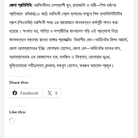
জেলা প্রতিনিধি:
নরসিংদীসহ দেশব্যাপী খুন, রাহাজানি ও নারী—শিশু ধর্ষণের
প্রতিবাদে রবিবার(২৩ মার্চ) নরসিংদী প্রেস ক্লাবের সম্মুখে পিস ফ্যাসিলিটিটেটর
গ্রুপ (পিএফজি) নরসিংদী সদর এর আয়োজনে মানববন্ধন কর্মসূচী পালন করা
হয়েছে। সংঘাত নয়, শান্তি ও সম্প্রীতির বাংলাদেশ গড়ি এই প্রত্যাশা নিয়ে
মানববন্ধনে বক্তব্য রাখেন হাঙ্গার প্রজেক্টের বিভাগীয় কো—অর্ডিনেটর রিপন আচার্য,
জেলা অ্যাম্বাসেডর ইঞ্জি: মোশারফ হোসেন, জেলা কো—অর্ডিনেটর হলধর দাস,
অ্যাম্বাসেডার এম মোজাম্মেল হক, মনজিল এ মিল্লাত, দেলোয়ার ভূঞা,
মুক্তিযোদ্ধা শহীদুল্লাহ খন্দকার, মকবুল হোসেন, ফররুখ আহমেদ প্রমুখ।
Share this:
Facebook
X
Like this:
Loading…