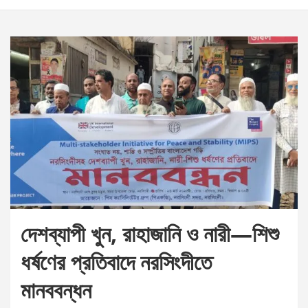
দেশব্যাপী খুন, রাহাজানি ও নারী—শিশু
ধর্ষণের প্রতিবাদে নরসিংদীতে
মানববন্ধন