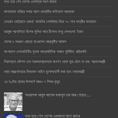
বন্ধ হয়ে গেল দেশের একমাত্র সচল রাডার
কানাডাকে হারিয়ে সবার আগে কোয়ার্টার ফাইনালে মরক্কো
তেহরান মেট্রোতে রেকর্ড: খামেনির শেষবিদায় ঘিরে ৭০ লাখ যাত্রীর যাতায়াত
হরমুজ প্রণালিতে বিশেষ সুবিধা পাবে চীনসহ বন্ধু দেশগুলো: ইরান
দেশের ৯ অঞ্চলে ঝোড়ো হাওয়াসহ বজ্রবৃষ্টির আভাস
বাংলাদেশ সেনাবাহিনীর সুনাম আন্তর্জাতিক অঙ্গনে সুবিদিত: রাষ্ট্রপতি
নিরাপত্তা কৌশল যেন সরকারপ্রধানকে জনগণ থেকে দূরে ঠেলে না দেয়: প্রধানমন্ত্রী
তথ্য মন্ত্রণালয়ের বিদ্যমান আইন যুগোপযোগী করা হবে: তথ্যমন্ত্রী
২৪ ঘণ্টায় হামের উপসর্গে আরও ৭ শিশুর মৃত্যু
অধ্যাপক আবুল কাসেম ফজলুল হক মারা গেছেন….
বন্ধ হয়ে গেল দেশের একমাত্র সচল রাডার