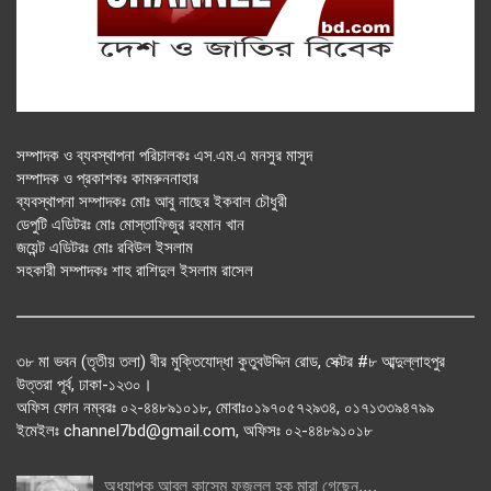
সম্পাদক ও ব্যবস্থাপনা পরিচালকঃ এস.এম.এ মনসুর মাসুদ
সম্পাদক ও প্রকাশকঃ কামরুননাহার
ব্যবস্থাপনা সম্পাদকঃ মোঃ আবু নাছের ইকবাল চৌধুরী
ডেপুটি এডিটরঃ মোঃ মোস্তাফিজুর রহমান খান
জয়েন্ট এডিটরঃ মোঃ রবিউল ইসলাম
সহকারী সম্পাদকঃ শাহ রাশিদুল ইসলাম রাসেল
৩৮ মা ভবন (তৃতীয় তলা) বীর মুক্তিযোদ্ধা কুতুবউদ্দিন রোড, সেক্টর #৮ আব্দুল্লাহপুর
উত্তরা পূর্ব, ঢাকা-১২৩০।
অফিস ফোন নম্বরঃ ০২-৪৪৮৯১০১৮, মোবাঃ০১৯৭০৫৭২৯৩৪, ০১৭১৩৩৯৪৭৯৯
ইমেইলঃ channel7bd@gmail.com, অফিসঃ ০২-৪৪৮৯১০১৮
অধ্যাপক আবুল কাসেম ফজলুল হক মারা গেছেন….