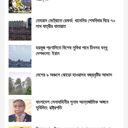
তেহরান মেট্রোতে রেকর্ড: খামেনির শেষবিদায় ঘিরে ৭০
লাখ যাত্রীর যাতায়াত
হরমুজ প্রণালিতে বিশেষ সুবিধা পাবে চীনসহ বন্ধু
দেশগুলো: ইরান
দেশের ৯ অঞ্চলে ঝোড়ো হাওয়াসহ বজ্রবৃষ্টির আভাস
বাংলাদেশ সেনাবাহিনীর সুনাম আন্তর্জাতিক অঙ্গনে
সুবিদিত: রাষ্ট্রপতি