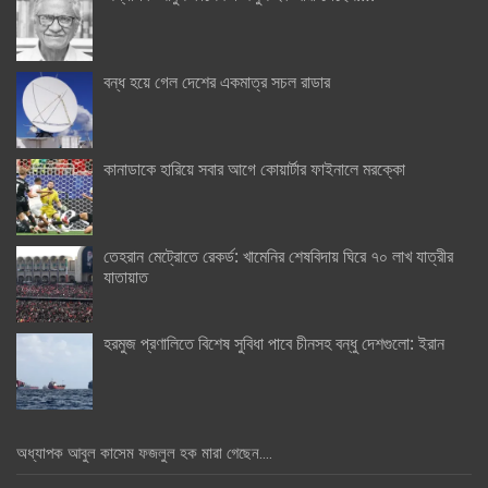
বন্ধ হয়ে গেল দেশের একমাত্র সচল রাডার
কানাডাকে হারিয়ে সবার আগে কোয়ার্টার ফাইনালে মরক্কো
তেহরান মেট্রোতে রেকর্ড: খামেনির শেষবিদায় ঘিরে ৭০ লাখ যাত্রীর
যাতায়াত
হরমুজ প্রণালিতে বিশেষ সুবিধা পাবে চীনসহ বন্ধু দেশগুলো: ইরান
অধ্যাপক আবুল কাসেম ফজলুল হক মারা গেছেন….