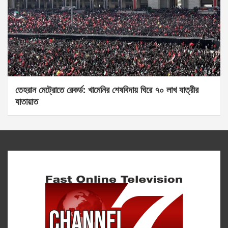
তেহরান মেট্রোতে রেকর্ড: খামেনির শেষবিদায় ঘিরে ৭০ লাখ যাত্রীর
যাতায়াত