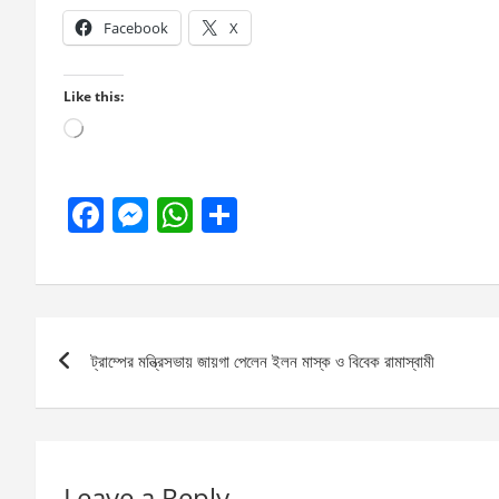
Facebook
X
Like this:
Loading…
F
M
W
S
a
es
h
h
ce
se
at
ar
b
n
s
e
Post
o
g
A
ট্রাম্পের মন্ত্রিসভায় জায়গা পেলেন ইলন মাস্ক ও বিবেক রামাস্বামী
navigation
o
er
p
k
p
Leave a Reply