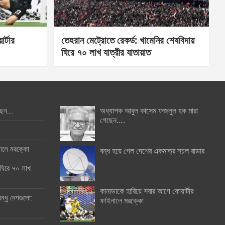
র্টার
তেহরান মেট্রোতে রেকর্ড: খামেনির শেষবিদায়
ঘিরে ৭০ লাখ যাত্রীর যাতায়াত
অধ্যাপক আবুল কাসেম ফজলুল হক মারা
ছেন….
গেছেন….
ইনালে মরক্কো
বন্ধ হয়ে গেল দেশের একমাত্র সচল রাডার
 ঘিরে ৭০ লাখ
কানাডাকে হারিয়ে সবার আগে কোয়ার্টার
ন্ধু দেশগুলো:
ফাইনালে মরক্কো