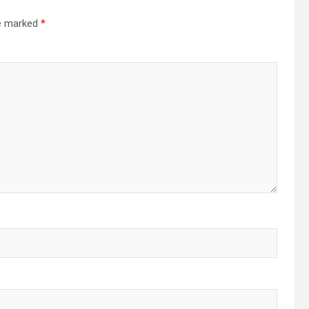
re marked
*