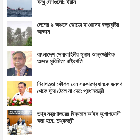
বন্ধু দেশগুলো: ইরান
দেশের ৯ অঞ্চলে ঝোড়ো হাওয়াসহ বজ্রবৃষ্টির
আভাস
বাংলাদেশ সেনাবাহিনীর সুনাম আন্তর্জাতিক
অঙ্গনে সুবিদিত: রাষ্ট্রপতি
নিরাপত্তা কৌশল যেন সরকারপ্রধানকে জনগণ
থেকে দূরে ঠেলে না দেয়: প্রধানমন্ত্রী
তথ্য মন্ত্রণালয়ের বিদ্যমান আইন যুগোপযোগী
করা হবে: তথ্যমন্ত্রী