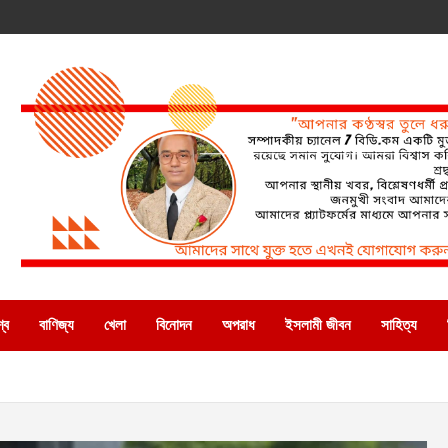
্ব
বাণিজ্য
খেলা
বিনোদন
অপরাধ
ইসলামী জীবন
সাহিত্য