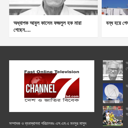
অধ্যাপক আবুল কাসেম ফজলুল হক মারা
বন্ধ হয়ে গ
গেছেন….
অ
গ
ব
ক
ফ
সম্পাদক ও ব্যবস্থাপনা পরিচালকঃ এস.এম.এ মনসুর মাসুদ