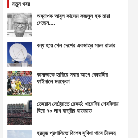
নতুন খবর
অধ্যাপক আবুল কাসেম ফজলুল হক মারা
গেছেন….
বন্ধ হয়ে গেল দেশের একমাত্র সচল রাডার
কানাডাকে হারিয়ে সবার আগে কোয়ার্টার
ফাইনালে মরক্কো
তেহরান মেট্রোতে রেকর্ড: খামেনির শেষবিদায়
ঘিরে ৭০ লাখ যাত্রীর যাতায়াত
হরমুজ প্রণালিতে বিশেষ সুবিধা পাবে চীনসহ