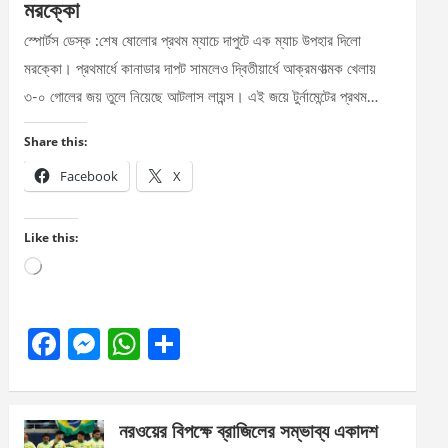
মরক্কো
স্পোর্টস ডেস্ক :শেষ ষোলোর প্রথম ম্যাচে দাপুটে এক ম্যাচ উপহার দিলো
মরক্কো। প্রথমার্ধে কানাডার দাপট সামলেও দ্বিতীয়ার্ধে আক্রমণাত্মক খেলায়
৩-০ গোলের জয় তুলে নিয়েছে আটলাস লায়ন্স। এই জয়ে টুর্নামেন্টের প্রথম…
Share this:
Facebook
X
Like this:
Loading…
F
M
W
S
a
es
h
h
ce
se
at
ar
নরওয়ের বিপক্ষে ব্রাজিলের সম্ভাব্য একাদশ
b
n
s
e