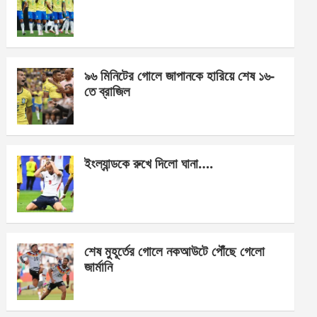
o
g
A
o
er
p
k
p
৯৬ মিনিটের গোলে জাপানকে হারিয়ে শেষ ১৬-
তে ব্রাজিল
ইংল্যান্ডকে রুখে দিলো ঘানা….
শেষ মুহূর্তের গোলে নকআউটে পৌঁছে গেলো
জার্মানি