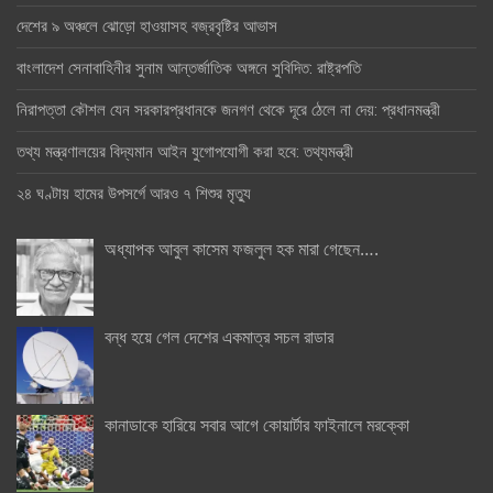
দেশের ৯ অঞ্চলে ঝোড়ো হাওয়াসহ বজ্রবৃষ্টির আভাস
বাংলাদেশ সেনাবাহিনীর সুনাম আন্তর্জাতিক অঙ্গনে সুবিদিত: রাষ্ট্রপতি
নিরাপত্তা কৌশল যেন সরকারপ্রধানকে জনগণ থেকে দূরে ঠেলে না দেয়: প্রধানমন্ত্রী
তথ্য মন্ত্রণালয়ের বিদ্যমান আইন যুগোপযোগী করা হবে: তথ্যমন্ত্রী
২৪ ঘণ্টায় হামের উপসর্গে আরও ৭ শিশুর মৃত্যু
অধ্যাপক আবুল কাসেম ফজলুল হক মারা গেছেন….
বন্ধ হয়ে গেল দেশের একমাত্র সচল রাডার
কানাডাকে হারিয়ে সবার আগে কোয়ার্টার ফাইনালে মরক্কো