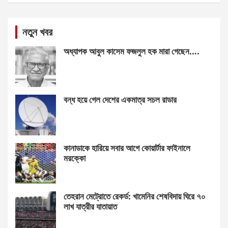
নতুন খবর
অধ্যাপক আবুল কাসেম ফজলুল হক মারা গেছেন….
বন্ধ হয়ে গেল দেশের একমাত্র সচল রাডার
কানাডাকে হারিয়ে সবার আগে কোয়ার্টার ফাইনালে
মরক্কো
তেহরান মেট্রোতে রেকর্ড: খামেনির শেষবিদায় ঘিরে ৭০
লাখ যাত্রীর যাতায়াত