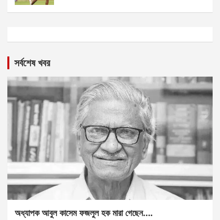
সর্বশেষ খবর
অধ্যাপক আবুল কাসেম ফজলুল হক মারা গেছেন….