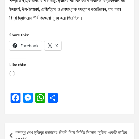
সম্প্রতি ছাত্র-জনতার গণ-অভ্যুত্থানের পর বেশিরভাগ পাবলিক বিশ্ববিদ্যালয়ের
উপাচার্য, উপ-উপাচার্য, রেজিস্ট্রার ও কোষাধ্যক্ষ পদত্যাগ করেছিলেন, যার ফলে
বিশ্ববিদ্যালয়ের শীর্ষ পদগুলো শূন্য হয়ে গিয়েছিল।
Share this:
Facebook
X
Like this:
Loading…
F
M
W
S
a
es
h
h
ce
se
at
ar
b
n
s
e
Post
বঙ্গবন্ধু শেখ মুজিবুর রহমানের জীবনী নিয়ে নির্মিত সিনেমা ‘মুজিব: একটি জাতির
o
g
A
navigation