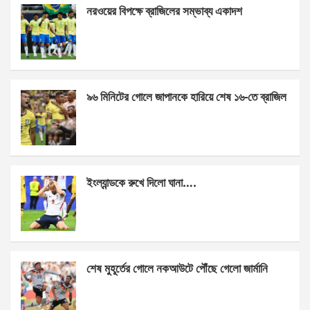
নরওয়ের বিপক্ষে ব্রাজিলের সম্ভাব্য একাদশ
b
n
s
e
o
g
A
o
er
p
k
p
৯৬ মিনিটের গোলে জাপানকে হারিয়ে শেষ ১৬-তে ব্রাজিল
ইংল্যান্ডকে রুখে দিলো ঘানা….
শেষ মুহূর্তের গোলে নকআউটে পৌঁছে গেলো জার্মানি