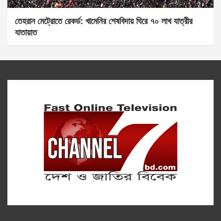
তেহরান মেট্রোতে রেকর্ড: খামেনির শেষবিদায় ঘিরে ৭০ লাখ যাত্রীর
যাতায়াত