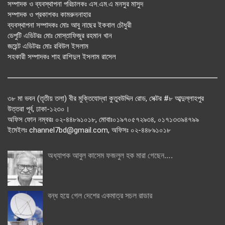
সম্পাদক ও ব্যবস্থাপনা পরিচালকঃ এস.এম.এ মনসুর মাসুদ
সম্পাদক ও প্রকাশকঃ কামরুননাহার
ব্যবস্থাপনা সম্পাদকঃ মোঃ আবু নাছের ইকবাল চৌধুরী
ডেপুটি এডিটরঃ মোঃ মোস্তাফিজুর রহমান খান
জয়েন্ট এডিটরঃ মোঃ রবিউল ইসলাম
সহকারী সম্পাদকঃ শাহ রাশিদুল ইসলাম রাসেল
৩৮ মা ভবন (তৃতীয় তলা) বীর মুক্তিযোদ্ধা কুতুবউদ্দিন রোড, সেক্টর #৮ আব্দুল্লাহপুর
উত্তরা পূর্ব, ঢাকা-১২৩০।
অফিস ফোন নম্বরঃ ০২-৪৪৮৯১০১৮, মোবাঃ০১৯৭০৫৭২৯৩৪, ০১৭১৩৩৯৪৭৯৯
ইমেইলঃ channel7bd@gmail.com, অফিসঃ ০২-৪৪৮৯১০১৮
অধ্যাপক আবুল কাসেম ফজলুল হক মারা গেছেন….
বন্ধ হয়ে গেল দেশের একমাত্র সচল রাডার