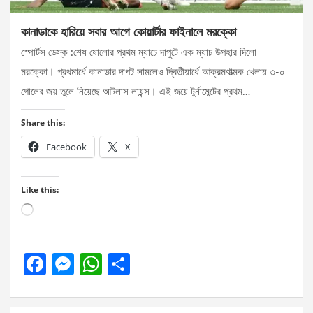
কানাডাকে হারিয়ে সবার আগে কোয়ার্টার ফাইনালে মরক্কো
স্পোর্টস ডেস্ক :শেষ ষোলোর প্রথম ম্যাচে দাপুটে এক ম্যাচ উপহার দিলো
মরক্কো। প্রথমার্ধে কানাডার দাপট সামলেও দ্বিতীয়ার্ধে আক্রমণাত্মক খেলায় ৩-০
গোলের জয় তুলে নিয়েছে আটলাস লায়ন্স। এই জয়ে টুর্নামেন্টের প্রথম…
Share this:
Facebook
X
Like this:
Loading…
F
M
W
S
a
es
h
h
ce
se
at
ar