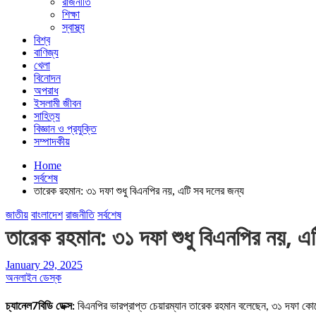
রাজনীতি
শিক্ষা
স্বাস্থ্য
বিশ্ব
বাণিজ্য
খেলা
বিনোদন
অপরাধ
ইসলামী জীবন
সাহিত্য
বিজ্ঞান ও প্রযুক্তি
সম্পাদকীয়
Home
সর্বশেষ
তারেক রহমান: ৩১ দফা শুধু বিএনপির নয়, এটি সব দলের জন্য
জাতীয়
বাংলাদেশ
রাজনীতি
সর্বশেষ
তারেক রহমান: ৩১ দফা শুধু বিএনপির নয়, এ
January 29, 2025
অনলাইন ডেস্ক
চ্যানেল7বিডি ডেক্স:
বিএনপির ভারপ্রাপ্ত চেয়ারম্যান তারেক রহমান বলেছেন, ৩১ দফা কো