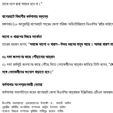
তাকে দলে রাখা সম্ভব হবে না।”
বাগেরহাটে বিভাগীয় কর্মশালায় বক্তব্য
মঙ্গলবার (২৮ জানুয়ারি) বাগেরহাট শহরের জেলা পরিষদ অডিটোরিয়ামে বিএনপির ‘রাষ্ট্র কাঠ
ভালো ও খারাপের বিষয়ে সতর্কতা
তারেক রহমান বলেন, “
সমাজে ভালো ও খারাপ—উভয় ধরনের মানুষ আছে। আমরা খারাপ মানুষে
৩১ দফা জনগণের কাছে পৌঁছানোর আহ্বান
৩১ দফা কর্মসূচি জনগণের কাছে পৌঁছে দিতে নেতাকর্মীদের আহ্বান জানিয়ে তিনি বলেন, “
দ
সঙ্গে নেতাকর্মীদের সংযোগ বাড়াতে হবে।
”
কর্মশালায় অংশগ্রহণকারী নেতারা
কর্মশালায় সভাপতিত্ব করেন বাগেরহাট জেলা বিএনপির আহ্বায়ক ইঞ্জিনিয়ার এটিএম আকরা
বিএনপির ভারপ্রাপ্ত চেয়ারম্যানের উপদেষ্টা ড. মাহাদি আমিন

কেন্দ্রীয় কমিটির সংগঠনিক সম্পাদক আনিন্দ ইসলাম অমিত

গবেষণা বিষয়ক সম্পাদক কৃষিবিদ শামীমুর রহমান শামীম
