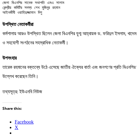
জেলা বিএনপির সাবেক সভাপতি এমএ সালাম

কেন্দ্রীয় কমিটির সদস্য শেখ মুজিবুর রহমান

আইনজীবী ওয়াহিদুজ্জামান দিপু
উপস্থিত নেতাকর্মীরা
কর্মশালায় আরও উপস্থিত ছিলেন জেলা বিএনপির যুগ্ম আহ্বায়ক ড. ফরিদুল ইসলাম, খাদেম ন
ও সহযোগী সংগঠনের সহস্রাধিক নেতাকর্মী।
উপসংহার
তারেক রহমানের বক্তব্যে উঠে এসেছে জাতীয় ঐক্যের বার্তা এবং জনগণের প্রতি বিএনপির দ
উল্লেখ করেছেন তিনি।
তথ্যসূত্র: ইউএনবি নিউজ
Share this:
Facebook
X