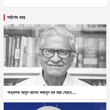
সর্বশেষ খবর
অধ্যাপক আবুল কাসেম ফজলুল হক মারা গেছেন….