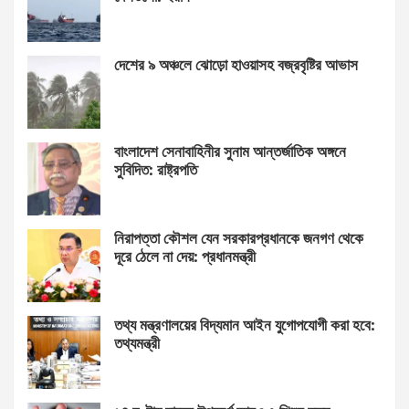
দেশের ৯ অঞ্চলে ঝোড়ো হাওয়াসহ বজ্রবৃষ্টির আভাস
বাংলাদেশ সেনাবাহিনীর সুনাম আন্তর্জাতিক অঙ্গনে
সুবিদিত: রাষ্ট্রপতি
নিরাপত্তা কৌশল যেন সরকারপ্রধানকে জনগণ থেকে
দূরে ঠেলে না দেয়: প্রধানমন্ত্রী
তথ্য মন্ত্রণালয়ের বিদ্যমান আইন যুগোপযোগী করা হবে:
তথ্যমন্ত্রী