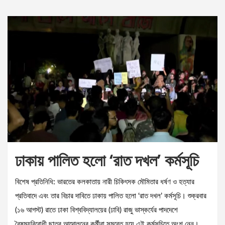
ঢাকায় পালিত হলো ‘রাত দখল’ কর্মসূচি
বিশেষ প্রতিনিধি: ভারতের কলকাতায় নারী চিকিৎসক মৌমিতার ধর্ষণ ও হত্যার
প্রতিবাদে এবং তার বিচার দাবিতে ঢাকায় পালিত হলো ‘রাত দখল’ কর্মসূচি। শুক্রবার
(১৬ আগস্ট) রাতে ঢাকা বিশ্ববিদ্যালয়ের (ঢাবি) রাজু ভাস্কর্যের পাদদেশে
বৈষম্যবিরোধী ছাত্র আন্দোলনের কর্মীরা সমবেত হয়ে এই কর্মসূচিতে অংশ নেন।