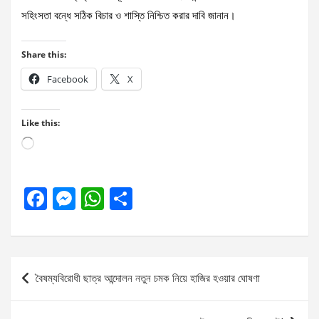
সহিংসতা বন্ধে সঠিক বিচার ও শাস্তি নিশ্চিত করার দাবি জানান।
Share this:
Facebook
X
Like this:
Loading…
F
M
W
S
a
es
h
h
ce
se
at
ar
b
n
s
e
Post
বৈষম্যবিরোধী ছাত্র আন্দোলন নতুন চমক নিয়ে হাজির হওয়ার ঘোষণা
o
g
A
navigation
o
er
p