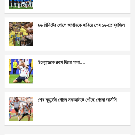
o
g
A
o
er
p
k
p
৯৬ মিনিটের গোলে জাপানকে হারিয়ে শেষ ১৬-তে ব্রাজিল
ইংল্যান্ডকে রুখে দিলো ঘানা….
শেষ মুহূর্তের গোলে নকআউটে পৌঁছে গেলো জার্মানি