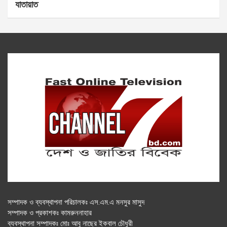
যাতায়াত
সম্পাদক ও ব্যবস্থাপনা পরিচালকঃ এস.এম.এ মনসুর মাসুদ
সম্পাদক ও প্রকাশকঃ কামরুননাহার
ব্যবস্থাপনা সম্পাদকঃ মোঃ আবু নাছের ইকবাল চৌধুরী