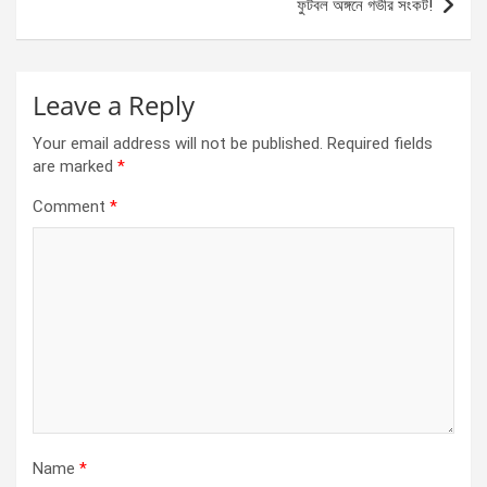
ফুটবল অঙ্গনে গভীর সংকট!
k
p
Leave a Reply
Your email address will not be published.
Required fields
are marked
*
Comment
*
Name
*