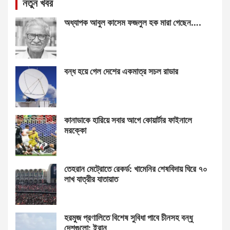
নতুন খবর
অধ্যাপক আবুল কাসেম ফজলুল হক মারা গেছেন….
বন্ধ হয়ে গেল দেশের একমাত্র সচল রাডার
কানাডাকে হারিয়ে সবার আগে কোয়ার্টার ফাইনালে
মরক্কো
তেহরান মেট্রোতে রেকর্ড: খামেনির শেষবিদায় ঘিরে ৭০
লাখ যাত্রীর যাতায়াত
হরমুজ প্রণালিতে বিশেষ সুবিধা পাবে চীনসহ বন্ধু
দেশগুলো: ইরান