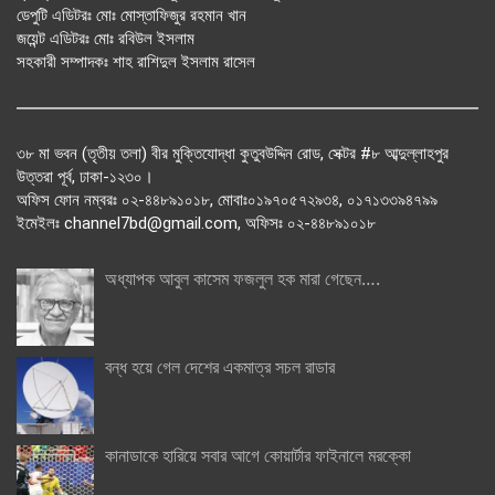
ডেপুটি এডিটরঃ মোঃ মোস্তাফিজুর রহমান খান
জয়েন্ট এডিটরঃ মোঃ রবিউল ইসলাম
সহকারী সম্পাদকঃ শাহ রাশিদুল ইসলাম রাসেল
৩৮ মা ভবন (তৃতীয় তলা) বীর মুক্তিযোদ্ধা কুতুবউদ্দিন রোড, সেক্টর #৮ আব্দুল্লাহপুর
উত্তরা পূর্ব, ঢাকা-১২৩০।
অফিস ফোন নম্বরঃ ০২-৪৪৮৯১০১৮, মোবাঃ০১৯৭০৫৭২৯৩৪, ০১৭১৩৩৯৪৭৯৯
ইমেইলঃ channel7bd@gmail.com, অফিসঃ ০২-৪৪৮৯১০১৮
অধ্যাপক আবুল কাসেম ফজলুল হক মারা গেছেন….
বন্ধ হয়ে গেল দেশের একমাত্র সচল রাডার
কানাডাকে হারিয়ে সবার আগে কোয়ার্টার ফাইনালে মরক্কো