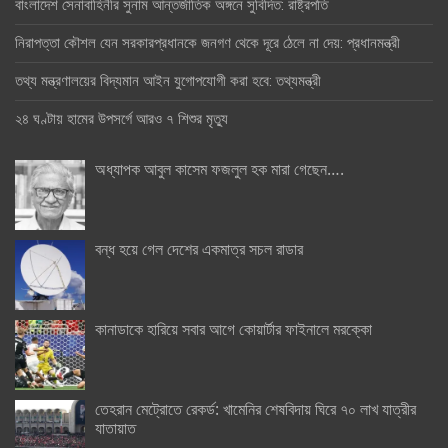
বাংলাদেশ সেনাবাহিনীর সুনাম আন্তর্জাতিক অঙ্গনে সুবিদিত: রাষ্ট্রপতি
নিরাপত্তা কৌশল যেন সরকারপ্রধানকে জনগণ থেকে দূরে ঠেলে না দেয়: প্রধানমন্ত্রী
তথ্য মন্ত্রণালয়ের বিদ্যমান আইন যুগোপযোগী করা হবে: তথ্যমন্ত্রী
২৪ ঘণ্টায় হামের উপসর্গে আরও ৭ শিশুর মৃত্যু
অধ্যাপক আবুল কাসেম ফজলুল হক মারা গেছেন….
বন্ধ হয়ে গেল দেশের একমাত্র সচল রাডার
কানাডাকে হারিয়ে সবার আগে কোয়ার্টার ফাইনালে মরক্কো
তেহরান মেট্রোতে রেকর্ড: খামেনির শেষবিদায় ঘিরে ৭০ লাখ যাত্রীর
যাতায়াত