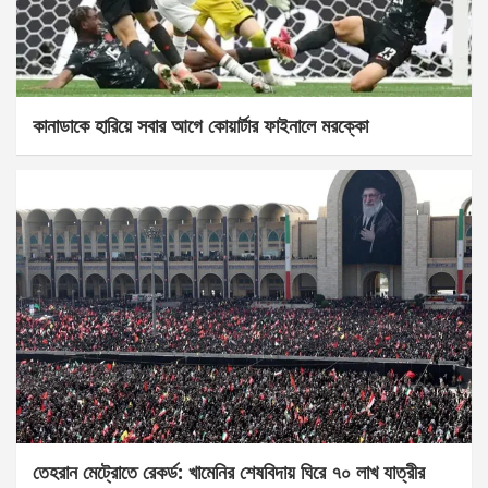
কানাডাকে হারিয়ে সবার আগে কোয়ার্টার ফাইনালে মরক্কো
তেহরান মেট্রোতে রেকর্ড: খামেনির শেষবিদায় ঘিরে ৭০ লাখ যাত্রীর