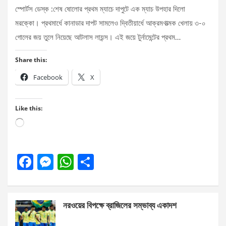
স্পোর্টস ডেস্ক :শেষ ষোলোর প্রথম ম্যাচে দাপুটে এক ম্যাচ উপহার দিলো
মরক্কো। প্রথমার্ধে কানাডার দাপট সামলেও দ্বিতীয়ার্ধে আক্রমণাত্মক খেলায় ৩-০
গোলের জয় তুলে নিয়েছে আটলাস লায়ন্স। এই জয়ে টুর্নামেন্টের প্রথম…
Share this:
Facebook
X
Like this:
Loading…
F
M
W
S
a
es
h
h
ce
se
at
ar
নরওয়ের বিপক্ষে ব্রাজিলের সম্ভাব্য একাদশ
b
n
s
e