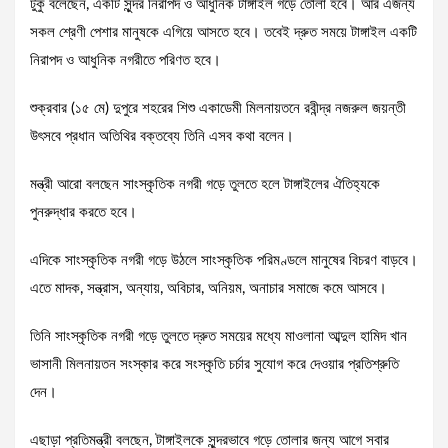
টুকু বলেছেন, একটি সুন্দর নিরাপদ ও আধুনিক টাঙ্গাইল গড়ে তোলা হবে। আর এজন্য
সকল শ্রেণী পেশার মানুষকে এগিয়ে আসতে হবে। তবেই দ্রুত সময়ে টাঙ্গাইল একটি
নিরাপদ ও আধুনিক নগরীতে পরিণত হবে।
শুক্রবার (১৫ মে) দুপুরে শহরের শিশু একাডেমী মিলনায়তনে রবীন্দ্র নজরুল জয়ন্তী
উৎসবে প্রধান অতিথির বক্তব্যে তিনি এসব কথা বলেন।
মন্ত্রী আরো বলছেন সাংস্কৃতিক নগরী গড়ে তুলতে হলে টাঙ্গাইলের ঐতিহ্যকে
পুনরুদ্ধার করতে হবে।
এদিকে সাংস্কৃতিক নগরী গড়ে উঠলে সাংস্কৃতিক পরিমণ্ডলে মানুষের বিচরণ বাড়বে।
এতে মাদক, সন্ত্রাস, অন্যায়, অবিচার, অনিয়ম, অনাচার সমাজে কমে আসবে।
তিনি সাংস্কৃতিক নগরী গড়ে তুলতে দ্রুত সময়ের মধ্যে মাওলানা আব্দুল হামিদ খান
ভাসানী মিলনায়তন সংস্কার করে সংস্কৃতি চর্চার সুযোগ করে দেওয়ার প্রতিশ্রুতি
দেন।
এছাড়া প্রতিমন্ত্রী বলছেন, টাঙ্গাইলকে সুন্দরভাবে গড়ে তোলার জন্য আগে সবার