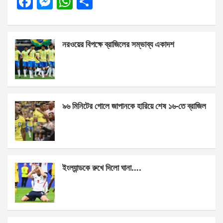
F
M
W
S
a
es
h
h
ce
se
at
ar
নরওয়ের বিপক্ষে ব্রাজিলের সম্ভাব্য একাদশ
b
n
s
e
o
g
A
o
er
p
k
p
৯৬ মিনিটের গোলে জাপানকে হারিয়ে শেষ ১৬-তে ব্রাজিল
ইংল্যান্ডকে রুখে দিলো ঘানা….