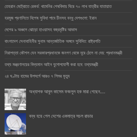
তেহরান মেট্রোতে রেকর্ড: খামেনির শেষবিদায় ঘিরে ৭০ লাখ যাত্রীর যাতায়াত
হরমুজ প্রণালিতে বিশেষ সুবিধা পাবে চীনসহ বন্ধু দেশগুলো: ইরান
দেশের ৯ অঞ্চলে ঝোড়ো হাওয়াসহ বজ্রবৃষ্টির আভাস
বাংলাদেশ সেনাবাহিনীর সুনাম আন্তর্জাতিক অঙ্গনে সুবিদিত: রাষ্ট্রপতি
নিরাপত্তা কৌশল যেন সরকারপ্রধানকে জনগণ থেকে দূরে ঠেলে না দেয়: প্রধানমন্ত্রী
তথ্য মন্ত্রণালয়ের বিদ্যমান আইন যুগোপযোগী করা হবে: তথ্যমন্ত্রী
২৪ ঘণ্টায় হামের উপসর্গে আরও ৭ শিশুর মৃত্যু
অধ্যাপক আবুল কাসেম ফজলুল হক মারা গেছেন….
বন্ধ হয়ে গেল দেশের একমাত্র সচল রাডার