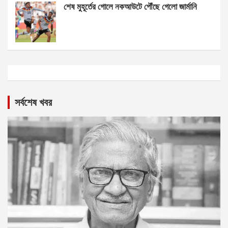
শেষ মুহূর্তের গোলে নকআউটে পৌঁছে গেলো জার্মানি
সর্বশেষ খবর