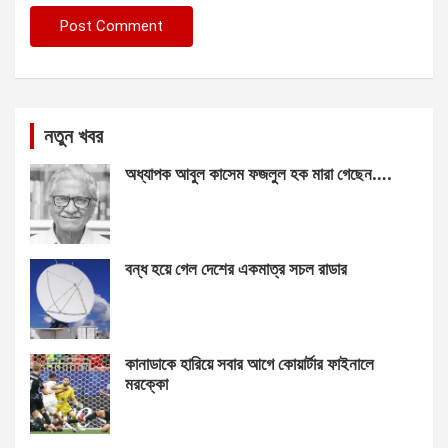
নতুন খবর
অধ্যাপক আবুল কাসেম ফজলুল হক মারা গেছেন….
বন্ধ হয়ে গেল দেশের একমাত্র সচল রাডার
কানাডাকে হারিয়ে সবার আগে কোয়ার্টার ফাইনালে
মরক্কো