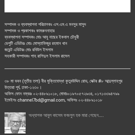
সম্পাদক ও ব্যবস্থাপনা পরিচালকঃ এস.এম.এ মনসুর মাসুদ
সম্পাদক ও প্রকাশকঃ কামরুননাহার
ব্যবস্থাপনা সম্পাদকঃ মোঃ আবু নাছের ইকবাল চৌধুরী
ডেপুটি এডিটরঃ মোঃ মোস্তাফিজুর রহমান খান
জয়েন্ট এডিটরঃ মোঃ রবিউল ইসলাম
সহকারী সম্পাদকঃ শাহ রাশিদুল ইসলাম রাসেল
৩৮ মা ভবন (তৃতীয় তলা) বীর মুক্তিযোদ্ধা কুতুবউদ্দিন রোড, সেক্টর #৮ আব্দুল্লাহপুর
উত্তরা পূর্ব, ঢাকা-১২৩০।
অফিস ফোন নম্বরঃ ০২-৪৪৮৯১০১৮, মোবাঃ০১৯৭০৫৭২৯৩৪, ০১৭১৩৩৯৪৭৯৯
ইমেইলঃ channel7bd@gmail.com, অফিসঃ ০২-৪৪৮৯১০১৮
অধ্যাপক আবুল কাসেম ফজলুল হক মারা গেছেন….