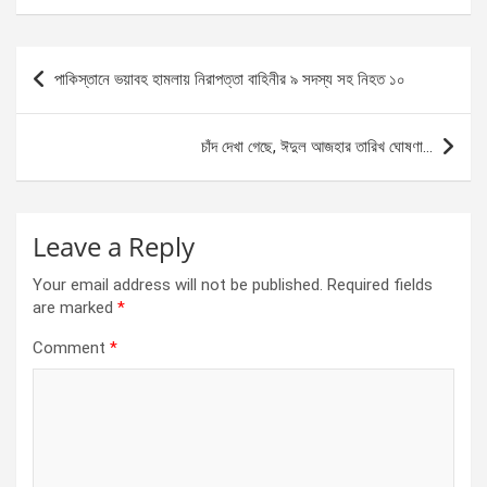
ce
se
at
ar
b
n
s
e
Post
পাকিস্তানে ভয়াবহ হামলায় নিরাপত্তা বাহিনীর ৯ সদস্য সহ নিহত ১০
o
g
A
navigation
o
er
p
চাঁদ দেখা গেছে, ঈদুল আজহার তারিখ ঘোষণা…
k
p
Leave a Reply
Your email address will not be published.
Required fields
are marked
*
Comment
*