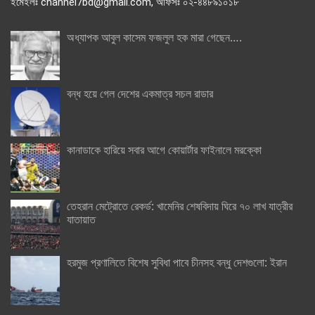
ইমেইলঃ channel7bd@gmail.com, অফিসঃ ০২-৪৪৮৯১০১৮
অধ্যাপক আবুল কাসেম ফজলুল হক মারা গেছেন….
বন্ধ হয়ে গেল দেশের একমাত্র সচল রাডার
কানাডাকে হারিয়ে সবার আগে কোয়ার্টার ফাইনালে মরক্কো
তেহরান মেট্রোতে রেকর্ড: খামেনির শেষবিদায় ঘিরে ৭০ লাখ যাত্রীর
যাতায়াত
হরমুজ প্রণালিতে বিশেষ সুবিধা পাবে চীনসহ বন্ধু দেশগুলো: ইরান