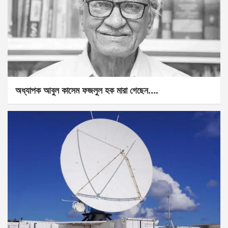
অধ্যাপক আবুল কাসেম ফজলুল হক মারা গেছেন….