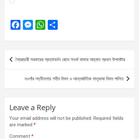
Loading…
F
M
W
S
a
es
h
h
ce
se
at
ar
b
n
s
e
Post
স্বৈরাচারী সরকারের প্রত্যাবর্তন রোধে সতর্ক থাকার আহ্বান প্রধান উপদেষ্টার
o
g
A
navigation
o
er
p
নওগাঁর পত্নীতলায় শহীদ দিবস ও আন্তর্জাতিক মাতৃভাষা দিবস পালিত
k
p
Leave a Reply
Your email address will not be published.
Required fields
are marked
*
Comment
*