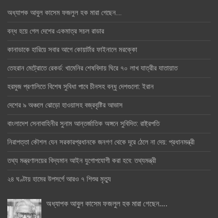
অধ্যাপক আবুল কাসেম ফজলুল হক মারা গেছেন….
বন্ধ হয়ে গেল দেশের একমাত্র সচল রাডার
কানাডাকে হারিয়ে সবার আগে কোয়ার্টার ফাইনালে মরক্কো
তেহরান মেট্রোতে রেকর্ড: খামেনির শেষবিদায় ঘিরে ৭০ লাখ যাত্রীর যাতায়াত
হরমুজ প্রণালিতে বিশেষ সুবিধা পাবে চীনসহ বন্ধু দেশগুলো: ইরান
দেশের ৯ অঞ্চলে ঝোড়ো হাওয়াসহ বজ্রবৃষ্টির আভাস
বাংলাদেশ সেনাবাহিনীর সুনাম আন্তর্জাতিক অঙ্গনে সুবিদিত: রাষ্ট্রপতি
নিরাপত্তা কৌশল যেন সরকারপ্রধানকে জনগণ থেকে দূরে ঠেলে না দেয়: প্রধানমন্ত্রী
তথ্য মন্ত্রণালয়ের বিদ্যমান আইন যুগোপযোগী করা হবে: তথ্যমন্ত্রী
২৪ ঘণ্টায় হামের উপসর্গে আরও ৭ শিশুর মৃত্যু
অধ্যাপক আবুল কাসেম ফজলুল হক মারা গেছেন….