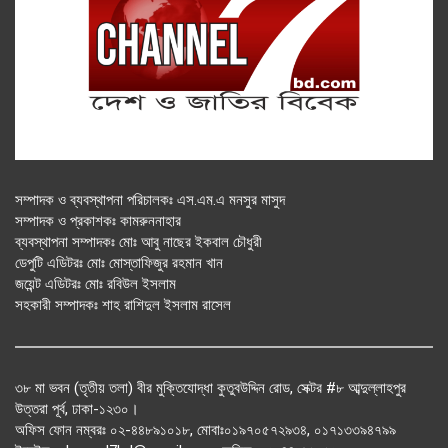
সম্পাদক ও ব্যবস্থাপনা পরিচালকঃ এস.এম.এ মনসুর মাসুদ
সম্পাদক ও প্রকাশকঃ কামরুননাহার
ব্যবস্থাপনা সম্পাদকঃ মোঃ আবু নাছের ইকবাল চৌধুরী
ডেপুটি এডিটরঃ মোঃ মোস্তাফিজুর রহমান খান
জয়েন্ট এডিটরঃ মোঃ রবিউল ইসলাম
সহকারী সম্পাদকঃ শাহ রাশিদুল ইসলাম রাসেল
৩৮ মা ভবন (তৃতীয় তলা) বীর মুক্তিযোদ্ধা কুতুবউদ্দিন রোড, সেক্টর #৮ আব্দুল্লাহপুর
উত্তরা পূর্ব, ঢাকা-১২৩০।
অফিস ফোন নম্বরঃ ০২-৪৪৮৯১০১৮, মোবাঃ০১৯৭০৫৭২৯৩৪, ০১৭১৩৩৯৪৭৯৯