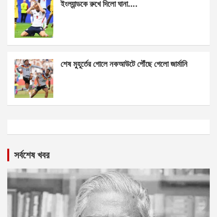
ইংল্যান্ডকে রুখে দিলো ঘানা….
শেষ মুহূর্তের গোলে নকআউটে পৌঁছে গেলো জার্মানি
সর্বশেষ খবর