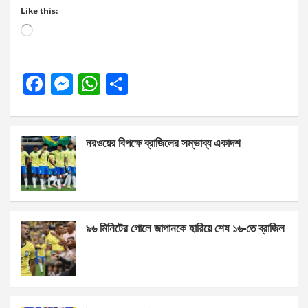
Like this:
Loading…
F
M
W
S
a
es
h
h
ce
se
at
ar
নরওয়ের বিপক্ষে ব্রাজিলের সম্ভাব্য একাদশ
b
n
s
e
o
g
A
o
er
p
k
p
৯৬ মিনিটের গোলে জাপানকে হারিয়ে শেষ ১৬-তে ব্রাজিল