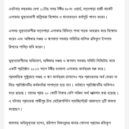
এঘটনায় শুক্রবার বেলা ১১টায় সময় টঙ্গীর ৪৮নং ওয়ার্ড, দত্তপাড়া হাজী মার্কেট
এলাকার ভুক্তভোগী বাসিন্দারা বিক্ষোভ ও মানববন্ধন কর্মসূচি পালন করেন।
এসময় ভুক্তভোগীরা দত্তপাড়া এলাকার বিভিন্ন শাখা সড়ক অবরোধ করে বিক্ষোভ
করেন এবং অঙ্গিকার সঞ্চয় ও ঋণদাতা সমবায় সমিতির মালিক রফিকুল ইসলাম
রিপনের শাস্তি দাবি করেন।
ভুক্তভোগীদের অভিযোগ, অঙ্গিকার সঞ্চয় ও ঋণদান সমবায় সমিতি লিমিটেড নামে
একটি প্রতিষ্ঠান ২০১৩ সালে টঙ্গীর বনমালা এলাকায় কার্যক্রম শুরু করে।
প্রথমদিকে সুষ্ঠুভাবে সঞ্চয় ও ঋণ কার্যক্রম চালালেও পরে গ্রাহকদের অর্থ ফেরত না
দিয়ে প্রতিষ্ঠানটির কর্মকর্তারা লাপাত্তা হয়ে যান। বর্তমানে প্রতিষ্ঠানটির অফিসও
বন্ধ রয়েছে। তাদের প্রায় ২০ কোটি টাকার বেশি সঞ্চিত অর্থ আত্মসাৎ করা হয়েছে।
এ ঘটনায় গ্রাহকরা গাজীপুর চিফ মেট্রোপলিটন ম্যাজিস্ট্রেট আদালতে দুটি মামলা
করেছেন।
মামলায় অভিযুক্তরা হলেন, বরিশাল বিমানবন্দর থানার সোলনা গ্রামের রফিকুল