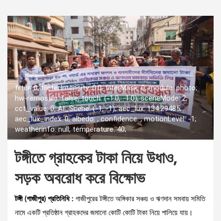
filter: 0; fileterIntensity: 0.0; filterMask: 0; module: photo;
hw-remosaic: false; touch: (-1.0, -1.0); sceneMode: 2;
cct_value: 0; AI_Scene: (-1, -1); aec_lux: 134.29485;
aec_lux_index: 0; albedo: ; confidence: ; motionLevel: -1;
weatherinfo: null; temperature: 40;
টঙ্গীতে গ্রাহকের টাকা নিয়ে উধাও,
সড়ক অবরোধ করে বিক্ষোভ
টঙ্গী (গাজীপুর) প্রতিনিধি :
গাজীপুরের টঙ্গীতে অঙ্গিকার সঞ্চয় ও ঋণদান সমবায় সমিতি
নামে একটি প্রতিষ্ঠান গ্রাহকদের জমানো কোটি কোটি টাকা নিয়ে পালিয়ে যায়।