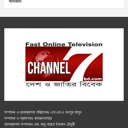
যাতায়াত
সম্পাদক ও ব্যবস্থাপনা পরিচালকঃ এস.এম.এ মনসুর মাসুদ
সম্পাদক ও প্রকাশকঃ কামরুননাহার
ব্যবস্থাপনা সম্পাদকঃ মোঃ আবু নাছের ইকবাল চৌধুরী