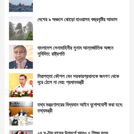
দেশের ৯ অঞ্চলে ঝোড়ো হাওয়াসহ বজ্রবৃষ্টির আভাস
বাংলাদেশ সেনাবাহিনীর সুনাম আন্তর্জাতিক অঙ্গনে
সুবিদিত: রাষ্ট্রপতি
নিরাপত্তা কৌশল যেন সরকারপ্রধানকে জনগণ থেকে
দূরে ঠেলে না দেয়: প্রধানমন্ত্রী
তথ্য মন্ত্রণালয়ের বিদ্যমান আইন যুগোপযোগী করা হবে:
তথ্যমন্ত্রী
২৪ ঘণ্টায় হামের উপসর্গে আরও ৭ শিশুর মৃত্যু