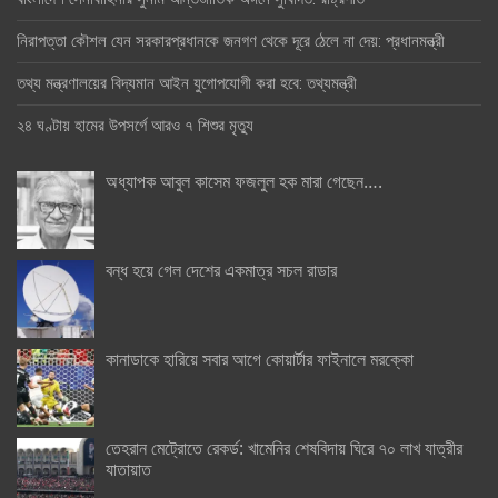
নিরাপত্তা কৌশল যেন সরকারপ্রধানকে জনগণ থেকে দূরে ঠেলে না দেয়: প্রধানমন্ত্রী
তথ্য মন্ত্রণালয়ের বিদ্যমান আইন যুগোপযোগী করা হবে: তথ্যমন্ত্রী
২৪ ঘণ্টায় হামের উপসর্গে আরও ৭ শিশুর মৃত্যু
অধ্যাপক আবুল কাসেম ফজলুল হক মারা গেছেন….
বন্ধ হয়ে গেল দেশের একমাত্র সচল রাডার
কানাডাকে হারিয়ে সবার আগে কোয়ার্টার ফাইনালে মরক্কো
তেহরান মেট্রোতে রেকর্ড: খামেনির শেষবিদায় ঘিরে ৭০ লাখ যাত্রীর
যাতায়াত