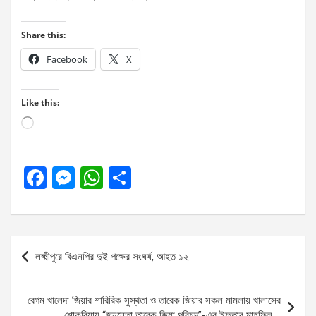
Share this:
Facebook
X
Like this:
Loading…
F
M
W
S
a
es
h
h
ce
se
at
ar
b
n
s
e
Post
লক্ষ্মীপুরে বিএনপির দুই পক্ষের সংঘর্ষ, আহত ১২
o
g
A
navigation
o
er
p
বেগম খালেদা জিয়ার শারিরিক সুস্থতা ও তারেক জিয়ার সকল মামলায় খালাসের
k
p
শোকরিয়ায় “জননেতা তারেক জিয়া পরিষদ”-এর ইফতার মাহফিল….