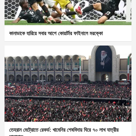
কানাডাকে হারিয়ে সবার আগে কোয়ার্টার ফাইনালে মরক্কো
তেহরান মেট্রোতে রেকর্ড: খামেনির শেষবিদায় ঘিরে ৭০ লাখ যাত্রীর