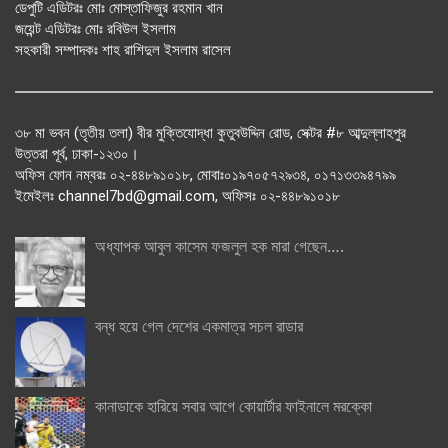
ডেপুটি এডিটরঃ মোঃ মোস্তাফিজুর রহমান খান
জয়েন্ট এডিটরঃ মোঃ রবিউল ইসলাম
সহকারী সম্পাদকঃ শাহ রাশিদুল ইসলাম রাসেল
৩৮ মা ভবন (তৃতীয় তলা) বীর মুক্তিযোদ্ধা কুতুবউদ্দিন রোড, সেক্টর #৮ আব্দুল্লাহপুর
উত্তরা পূর্ব, ঢাকা-১২৩০।
অফিস ফোন নম্বরঃ ০২-৪৪৮৯১০১৮, মোবাঃ০১৯৭০৫৭২৯৩৪, ০১৭১৩৩৯৪৭৯৯
ইমেইলঃ channel7bd@gmail.com, অফিসঃ ০২-৪৪৮৯১০১৮
অধ্যাপক আবুল কাসেম ফজলুল হক মারা গেছেন….
বন্ধ হয়ে গেল দেশের একমাত্র সচল রাডার
কানাডাকে হারিয়ে সবার আগে কোয়ার্টার ফাইনালে মরক্কো