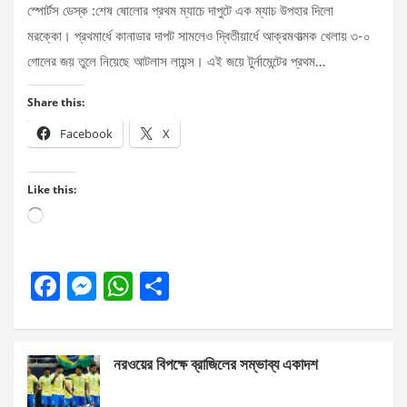
স্পোর্টস ডেস্ক :শেষ ষোলোর প্রথম ম্যাচে দাপুটে এক ম্যাচ উপহার দিলো
মরক্কো। প্রথমার্ধে কানাডার দাপট সামলেও দ্বিতীয়ার্ধে আক্রমণাত্মক খেলায় ৩-০
গোলের জয় তুলে নিয়েছে আটলাস লায়ন্স। এই জয়ে টুর্নামেন্টের প্রথম…
Share this:
Facebook
X
Like this:
Loading…
F
M
W
S
a
es
h
h
ce
se
at
ar
নরওয়ের বিপক্ষে ব্রাজিলের সম্ভাব্য একাদশ
b
n
s
e
o
g
A