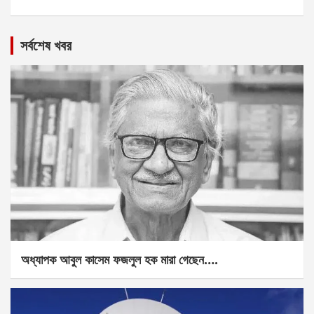
সর্বশেষ খবর
অধ্যাপক আবুল কাসেম ফজলুল হক মারা গেছেন….