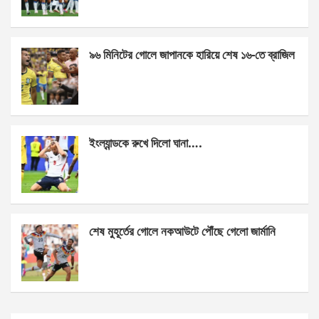
o
er
p
k
p
৯৬ মিনিটের গোলে জাপানকে হারিয়ে শেষ ১৬-তে ব্রাজিল
ইংল্যান্ডকে রুখে দিলো ঘানা….
শেষ মুহূর্তের গোলে নকআউটে পৌঁছে গেলো জার্মানি