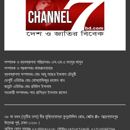
সম্পাদক ও ব্যবস্থাপনা পরিচালকঃ এস.এম.এ মনসুর মাসুদ
সম্পাদক ও প্রকাশকঃ কামরুননাহার
ব্যবস্থাপনা সম্পাদকঃ মোঃ আবু নাছের ইকবাল চৌধুরী
ডেপুটি এডিটরঃ মোঃ মোস্তাফিজুর রহমান খান
জয়েন্ট এডিটরঃ মোঃ রবিউল ইসলাম
সহকারী সম্পাদকঃ শাহ রাশিদুল ইসলাম রাসেল
৩৮ মা ভবন (তৃতীয় তলা) বীর মুক্তিযোদ্ধা কুতুবউদ্দিন রোড, সেক্টর #৮ আব্দুল্লাহপুর
উত্তরা পূর্ব, ঢাকা-১২৩০।
অফিস ফোন নম্বরঃ ০২-৪৪৮৯১০১৮, মোবাঃ০১৯৭০৫৭২৯৩৪, ০১৭১৩৩৯৪৭৯৯