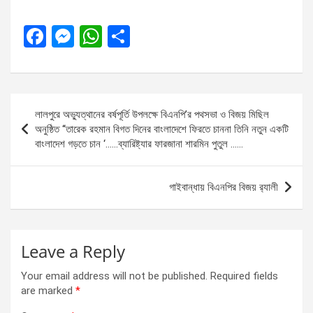
F
M
W
S
a
es
h
h
ce
se
at
ar
b
n
s
e
Post
লালপুরে অভ্যুত্থানের বর্ষপূর্তি উপলক্ষে বিএনপি’র পথসভা ও বিজয় মিছিল
o
g
A
navigation
অনুষ্ঠিত ‘‘তারেক রহমান বিগত দিনের বাংলাদেশে ফিরতে চাননা তিনি নতুন একটি
o
er
p
বাংলাদেশ গড়তে চান ‘……ব্যারিষ্ট্যার ফারজানা শারমিন পুতুল ……
k
p
গাইবান্ধায় বিএনপির বিজয় র‌্যালী
Leave a Reply
Your email address will not be published.
Required fields
are marked
*