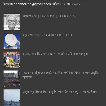
ইমেইলঃ channel7bd@gmail.com, অফিসঃ ০২-৪৪৮৯১০১৮
অধ্যাপক আবুল কাসেম ফজলুল হক মারা গেছেন….
বন্ধ হয়ে গেল দেশের একমাত্র সচল রাডার
কানাডাকে হারিয়ে সবার আগে কোয়ার্টার ফাইনালে মরক্কো
তেহরান মেট্রোতে রেকর্ড: খামেনির শেষবিদায় ঘিরে ৭০ লাখ যাত্রীর
যাতায়াত
হরমুজ প্রণালিতে বিশেষ সুবিধা পাবে চীনসহ বন্ধু দেশগুলো: ইরান