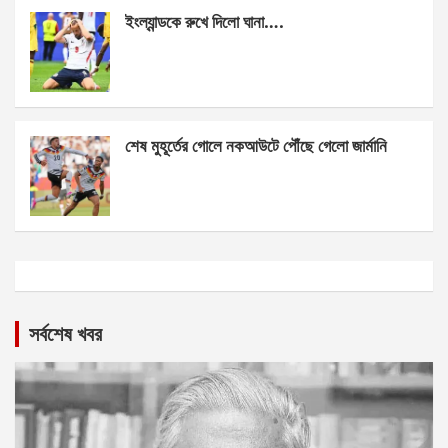
ইংল্যান্ডকে রুখে দিলো ঘানা….
শেষ মুহূর্তের গোলে নকআউটে পৌঁছে গেলো জার্মানি
সর্বশেষ খবর