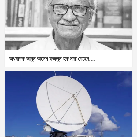
অধ্যাপক আবুল কাসেম ফজলুল হক মারা গেছেন….