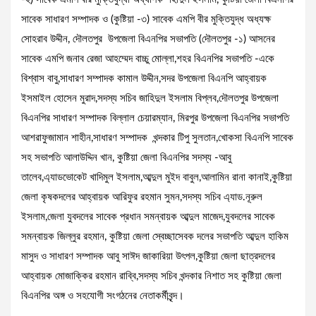
সাবেক সাধারণ সম্পাদক ও (কুষ্টিয়া -৩) সাবেক এমপি বীর মুক্তিযুদ্ধ অধ্যক্ষ
সোহরাব উদ্দীন, দৌলতপুর উপজেলা বিএনপির সভাপতি (দৌলতপুর -১) আসনের
সাবেক এমপি জনাব রেজা আহম্মেদ বাচ্চু মোল্লা,শহর বিএনপির সভাপতি -একে
বিশ্বাস বাবু,সাধারণ সম্পাদক কামাল উদ্দীন,সদর উপজেলা বিএনপি আহ্বায়ক
ইসমাইল হোসেন মুরাদ,সদস্য সচিব জাহিদুল ইসলাম বিপ্লব,দৌলতপুর উপজেলা
বিএনপির সাধারণ সম্পাদক বিল্লাল চেয়ারম্যান, মিরপুর উপজেলা বিএনপির সভাপতি
আশরাফুজামান শাহীন,সাধারণ সম্পাদক খন্দকার টিপু সুলতান,খোকসা বিএনপি সাবেক
সহ সভাপতি আলাউদ্দিন খান, কুষ্টিয়া জেলা বিএনপির সদস্য -আবু
তালেব,এ্যাডভোকেট খাদিমুল ইসলাম,আব্দুল মুইদ বাবুল,আলামিন রানা কানাই,কুষ্টিয়া
জেলা কৃষকদলের আহ্বায়ক আরিফুর রহমান সুমন,সদস্য সচিব এ্যাড.নূরুল
ইসলাম,জেলা যুবদলের সাবেক প্রধান সমন্বায়ক আব্দুল মাজেদ,যুবদলের সাবেক
সমন্বায়ক জিল্লুর রহমান, কুষ্টিয়া জেলা স্বেচ্ছাসেবক দলের সভাপতি আব্দুল হাকিম
মাসুদ ও সাধারণ সম্পাদক আবু সাঈদ জাকারিয়া উৎপল,কুষ্টিয়া জেলা ছাত্রদলের
আহ্বায়ক মোজাক্কির রহমান রাব্বি,সদস্য সচিব খন্দকার নিশাত সহ কুষ্টিয়া জেলা
বিএনপির অঙ্গ ও সহযোগী সংগঠনের নেতাকর্মীবৃন্দ।