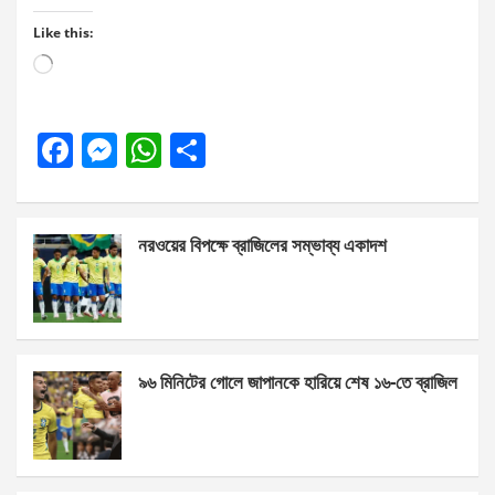
Like this:
Loading…
F
M
W
S
a
es
h
h
ce
se
at
ar
নরওয়ের বিপক্ষে ব্রাজিলের সম্ভাব্য একাদশ
b
n
s
e
o
g
A
o
er
p
k
p
৯৬ মিনিটের গোলে জাপানকে হারিয়ে শেষ ১৬-তে ব্রাজিল