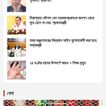
সুবিদিত: রাষ্ট্রপতি
নিরাপত্তা কৌশল যেন সরকারপ্রধানকে জনগণ থেকে
দূরে ঠেলে না দেয়: প্রধানমন্ত্রী
তথ্য মন্ত্রণালয়ের বিদ্যমান আইন যুগোপযোগী করা হবে:
তথ্যমন্ত্রী
২৪ ঘণ্টায় হামের উপসর্গে আরও ৭ শিশুর মৃত্যু
খেলা