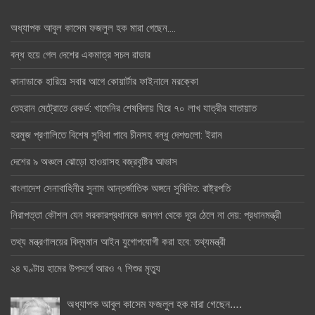
অধ্যাপক আবুল কাসেম ফজলুল হক মারা গেছেন….
বন্ধ হয়ে গেল দেশের একমাত্র সচল রাডার
কানাডাকে হারিয়ে সবার আগে কোয়ার্টার ফাইনালে মরক্কো
তেহরান মেট্রোতে রেকর্ড: খামেনির শেষবিদায় ঘিরে ৭০ লাখ যাত্রীর যাতায়াত
হরমুজ প্রণালিতে বিশেষ সুবিধা পাবে চীনসহ বন্ধু দেশগুলো: ইরান
দেশের ৯ অঞ্চলে ঝোড়ো হাওয়াসহ বজ্রবৃষ্টির আভাস
বাংলাদেশ সেনাবাহিনীর সুনাম আন্তর্জাতিক অঙ্গনে সুবিদিত: রাষ্ট্রপতি
নিরাপত্তা কৌশল যেন সরকারপ্রধানকে জনগণ থেকে দূরে ঠেলে না দেয়: প্রধানমন্ত্রী
তথ্য মন্ত্রণালয়ের বিদ্যমান আইন যুগোপযোগী করা হবে: তথ্যমন্ত্রী
২৪ ঘণ্টায় হামের উপসর্গে আরও ৭ শিশুর মৃত্যু
অধ্যাপক আবুল কাসেম ফজলুল হক মারা গেছেন….