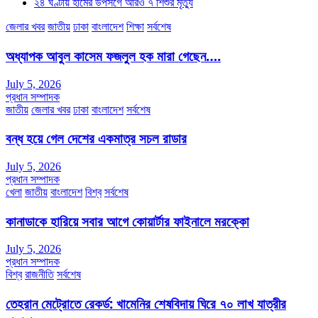
২৪ ঘণ্টায় হামের উপসর্গে আরও ৭ শিশুর মৃত্যু
জেলার খবর
জাতীয়
ঢাকা
বাংলাদেশ
শিক্ষা
সর্বশেষ
অধ্যাপক আবুল কাসেম ফজলুল হক মারা গেছেন….
July 5, 2026
প্রধান সম্পাদক
জাতীয়
জেলার খবর
ঢাকা
বাংলাদেশ
সর্বশেষ
বন্ধ হয়ে গেল দেশের একমাত্র সচল রাডার
July 5, 2026
প্রধান সম্পাদক
খেলা
জাতীয়
বাংলাদেশ
বিশ্ব
সর্বশেষ
কানাডাকে হারিয়ে সবার আগে কোয়ার্টার ফাইনালে মরক্কো
July 5, 2026
প্রধান সম্পাদক
বিশ্ব
রাজনীতি
সর্বশেষ
তেহরান মেট্রোতে রেকর্ড: খামেনির শেষবিদায় ঘিরে ৭০ লাখ যাত্রীর