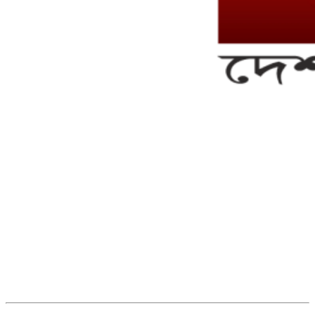
সম্পাদক ও ব্যবস্থাপনা পরিচালকঃ এস.এম.এ মনসুর মাসুদ
সম্পাদক ও প্রকাশকঃ কামরুননাহার
ব্যবস্থাপনা সম্পাদকঃ মোঃ আবু নাছের ইকবাল চৌধুরী
ডেপুটি এডিটরঃ মোঃ মোস্তাফিজুর রহমান খান
জয়েন্ট এডিটরঃ মোঃ রবিউল ইসলাম
সহকারী সম্পাদকঃ শাহ রাশিদুল ইসলাম রাসেল