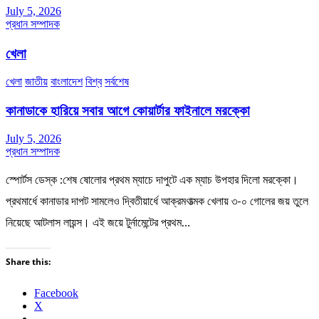
July 5, 2026
প্রধান সম্পাদক
খেলা
খেলা
জাতীয়
বাংলাদেশ
বিশ্ব
সর্বশেষ
কানাডাকে হারিয়ে সবার আগে কোয়ার্টার ফাইনালে মরক্কো
July 5, 2026
প্রধান সম্পাদক
স্পোর্টস ডেস্ক :শেষ ষোলোর প্রথম ম্যাচে দাপুটে এক ম্যাচ উপহার দিলো মরক্কো।
প্রথমার্ধে কানাডার দাপট সামলেও দ্বিতীয়ার্ধে আক্রমণাত্মক খেলায় ৩-০ গোলের জয় তুলে
নিয়েছে আটলাস লায়ন্স। এই জয়ে টুর্নামেন্টের প্রথম…
Share this:
Facebook
X