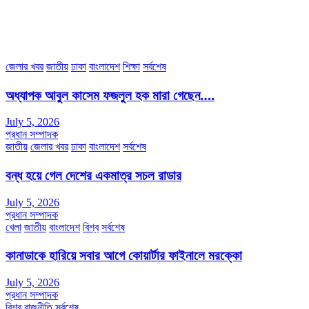
৩৮ মা ভবন (তৃতীয় তলা) বীর মুক্তিযোদ্ধা কুতুবউদ্দিন রোড, সেক্টর #৮ আব্দুল্লাহপুর
উত্তরা পূর্ব, ঢাকা-১২৩০।
অফিস ফোন নম্বরঃ ০২-৪৪৮৯১০১৮, মোবাঃ০১৯৭০৫৭২৯৩৪, ০১৭১৩৩৯৪৭৯৯
ইমেইলঃ channel7bd@gmail.com, অফিসঃ ০২-৪৪৮৯১০১৮
জেলার খবর
জাতীয়
ঢাকা
বাংলাদেশ
শিক্ষা
সর্বশেষ
অধ্যাপক আবুল কাসেম ফজলুল হক মারা গেছেন….
July 5, 2026
প্রধান সম্পাদক
জাতীয়
জেলার খবর
ঢাকা
বাংলাদেশ
সর্বশেষ
বন্ধ হয়ে গেল দেশের একমাত্র সচল রাডার
July 5, 2026
প্রধান সম্পাদক
খেলা
জাতীয়
বাংলাদেশ
বিশ্ব
সর্বশেষ
কানাডাকে হারিয়ে সবার আগে কোয়ার্টার ফাইনালে মরক্কো
July 5, 2026
প্রধান সম্পাদক
বিশ্ব
রাজনীতি
সর্বশেষ