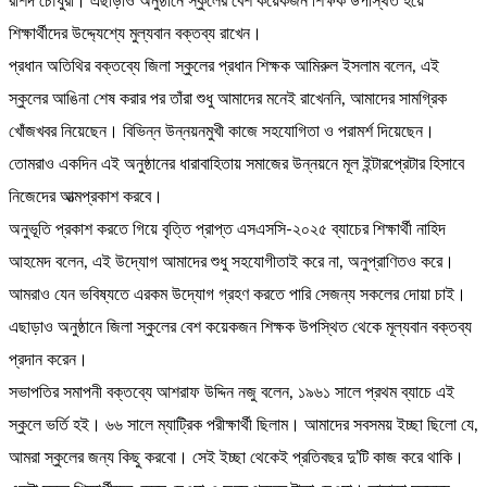
রশিদ চৌধুরী। এছাড়াও অনুষ্ঠানে স্কুলের বেশ কয়েকজন শিক্ষক উপস্থিত হয়ে
শিক্ষার্থীদের উদ্দ্যেশ্যে মুল্যবান বক্তব্য রাখেন।
প্রধান অতিথির বক্তব্যে জিলা স্কুলের প্রধান শিক্ষক আমিরুল ইসলাম বলেন, এই
স্কুলের আঙিনা শেষ করার পর তাঁরা শুধু আমাদের মনেই রাখেননি, আমাদের সামগ্রিক
খোঁজখবর নিয়েছেন। বিভিন্ন উন্নয়নমুখী কাজে সহযোগিতা ও পরামর্শ দিয়েছেন।
তোমরাও একদিন এই অনুষ্ঠানের ধারাবাহিতায় সমাজের উন্নয়নে মূল ইন্টারপ্রেটার হিসাবে
নিজেদের আত্মপ্রকাশ করবে।
অনুভূতি প্রকাশ করতে গিয়ে বৃত্তি প্রাপ্ত এসএসসি-২০২৫ ব্যাচের শিক্ষার্থী নাহিদ
আহমেদ বলেন, এই উদ্যোগ আমাদের শুধু সহযোগীতাই করে না, অনুপ্রাণিতও করে।
আমরাও যেন ভবিষ্যতে এরকম উদ্যোগ গ্রহণ করতে পারি সেজন্য সকলের দোয়া চাই।
এছাড়াও অনুষ্ঠানে জিলা স্কুলের বেশ কয়েকজন শিক্ষক উপস্থিত থেকে মূল্যবান বক্তব্য
প্রদান করেন।
সভাপতির সমাপনী বক্তব্যে আশরাফ উদ্দিন নজু বলেন, ১৯৬১ সালে প্রথম ব্যাচে এই
স্কুলে ভর্তি হই। ৬৬ সালে ম্যাট্রিক পরীক্ষার্থী ছিলাম। আমাদের সবসময় ইচ্ছা ছিলো যে,
আমরা স্কুলের জন্য কিছু করবো। সেই ইচ্ছা থেকেই প্রতিবছর দু’টি কাজ করে থাকি।