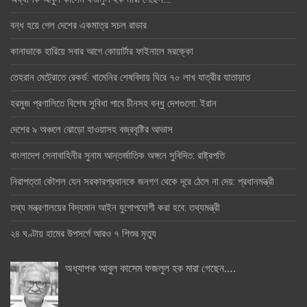
বন্ধ হয়ে গেল দেশের একমাত্র সচল রাডার
কানাডাকে হারিয়ে সবার আগে কোয়ার্টার ফাইনালে মরক্কো
তেহরান মেট্রোতে রেকর্ড: খামেনির শেষবিদায় ঘিরে ৭০ লাখ যাত্রীর যাতায়াত
হরমুজ প্রণালিতে বিশেষ সুবিধা পাবে চীনসহ বন্ধু দেশগুলো: ইরান
দেশের ৯ অঞ্চলে ঝোড়ো হাওয়াসহ বজ্রবৃষ্টির আভাস
বাংলাদেশ সেনাবাহিনীর সুনাম আন্তর্জাতিক অঙ্গনে সুবিদিত: রাষ্ট্রপতি
নিরাপত্তা কৌশল যেন সরকারপ্রধানকে জনগণ থেকে দূরে ঠেলে না দেয়: প্রধানমন্ত্রী
তথ্য মন্ত্রণালয়ের বিদ্যমান আইন যুগোপযোগী করা হবে: তথ্যমন্ত্রী
২৪ ঘণ্টায় হামের উপসর্গে আরও ৭ শিশুর মৃত্যু
অধ্যাপক আবুল কাসেম ফজলুল হক মারা গেছেন….