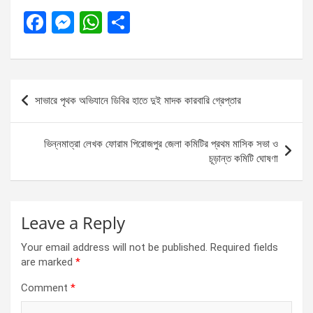
F
M
W
S
a
es
h
h
ce
se
at
ar
b
n
s
e
Post
সাভারে পৃথক অভিযানে ডিবির হাতে দুই মাদক কারবারি গ্রেপ্তার
o
g
A
navigation
o
er
p
ভিন্নমাত্রা লেখক ফোরাম পিরোজপুর জেলা কমিটির প্রথম মাসিক সভা ও
k
p
চূড়ান্ত কমিটি ঘোষণা
Leave a Reply
Your email address will not be published.
Required fields
are marked
*
Comment
*