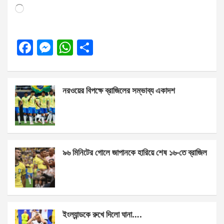
Loading…
F
M
W
S
a
es
h
h
ce
se
at
ar
নরওয়ের বিপক্ষে ব্রাজিলের সম্ভাব্য একাদশ
b
n
s
e
o
g
A
o
er
p
k
p
৯৬ মিনিটের গোলে জাপানকে হারিয়ে শেষ ১৬-তে ব্রাজিল
ইংল্যান্ডকে রুখে দিলো ঘানা….