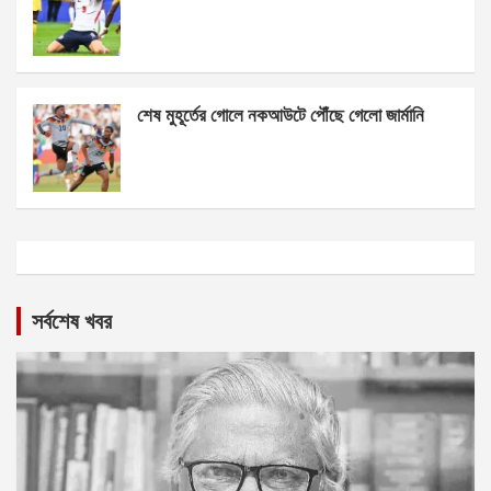
শেষ মুহূর্তের গোলে নকআউটে পৌঁছে গেলো জার্মানি
সর্বশেষ খবর