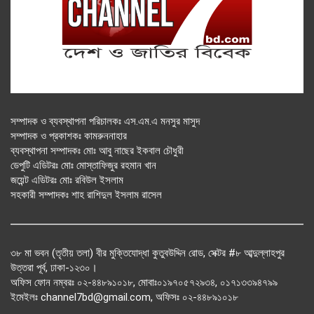
সম্পাদক ও ব্যবস্থাপনা পরিচালকঃ এস.এম.এ মনসুর মাসুদ
সম্পাদক ও প্রকাশকঃ কামরুননাহার
ব্যবস্থাপনা সম্পাদকঃ মোঃ আবু নাছের ইকবাল চৌধুরী
ডেপুটি এডিটরঃ মোঃ মোস্তাফিজুর রহমান খান
জয়েন্ট এডিটরঃ মোঃ রবিউল ইসলাম
সহকারী সম্পাদকঃ শাহ রাশিদুল ইসলাম রাসেল
৩৮ মা ভবন (তৃতীয় তলা) বীর মুক্তিযোদ্ধা কুতুবউদ্দিন রোড, সেক্টর #৮ আব্দুল্লাহপুর
উত্তরা পূর্ব, ঢাকা-১২৩০।
অফিস ফোন নম্বরঃ ০২-৪৪৮৯১০১৮, মোবাঃ০১৯৭০৫৭২৯৩৪, ০১৭১৩৩৯৪৭৯৯
ইমেইলঃ channel7bd@gmail.com, অফিসঃ ০২-৪৪৮৯১০১৮