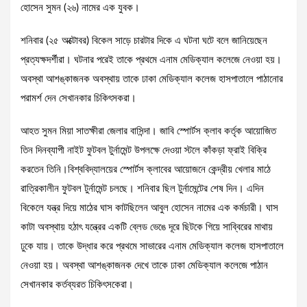
হোসেন সুমন (২৬) নামের এক যুবক।
শনিবার (২৫ অক্টোবর) বিকেল সাড়ে চারটার দিকে এ ঘটনা ঘটে বলে জানিয়েছেন
প্রত্যক্ষদর্শীরা। ঘটনার পরেই তাকে প্রথমে এনাম মেডিক্যাল কলেজে নেওয়া হয়।
অবস্থা আশঙ্কাজনক অবস্থায় তাকে ঢাকা মেডিক্যাল কলেজ হাসপাতালে পাঠানোর
পরামর্শ দেন সেখানকার চিকিৎসকরা।
আহত সুমন মিয়া সাতক্ষীরা জেলার বাসিন্দা। জাবি স্পোর্টস ক্লাব কর্তৃক আয়োজিত
তিন দিনব্যাপী নাইট ফুটবল টুর্নামেন্ট উপলক্ষে দেওয়া স্টলে কাঁকড়া ফ্রাই বিক্রি
করতেন তিনি।বিশ্ববিদ্যালয়ের স্পোর্টস ক্লাবের আয়োজনে কেন্দ্রীয় খেলার মাঠে
রাত্রিকালীন ফুটবল টুর্নামেন্ট চলছে। শনিবার ছিল টুর্নামেন্টের শেষ দিন। এদিন
বিকেলে যন্ত্র দিয়ে মাঠের ঘাস কাটছিলেন আবুল হোসেন নামের এক কর্মচারী। ঘাস
কাটা অবস্থায় হঠাৎ যন্ত্রের একটি ব্লেড ভেঙে দূরে ছিটকে গিয়ে সাব্বিরের মাথায়
ঢুকে যায়। তাকে উদ্ধার করে প্রথমে সাভারের এনাম মেডিক্যাল কলেজ হাসপাতালে
নেওয়া হয়। অবস্থা আশঙ্কাজনক দেখে তাকে ঢাকা মেডিক্যাল কলেজে পাঠান
সেখানকার কর্তব্যরত চিকিৎসকেরা।