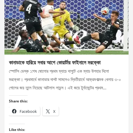
কানাডাকে হারিয়ে সবার আগে কোয়ার্টার ফাইনালে মরক্কো
স্পোর্টস ডেস্ক :শেষ ষোলোর প্রথম ম্যাচে দাপুটে এক ম্যাচ উপহার দিলো
মরক্কো। প্রথমার্ধে কানাডার দাপট সামলেও দ্বিতীয়ার্ধে আক্রমণাত্মক খেলায় ৩-০
গোলের জয় তুলে নিয়েছে আটলাস লায়ন্স। এই জয়ে টুর্নামেন্টের প্রথম…
Share this:
Facebook
X
Like this: