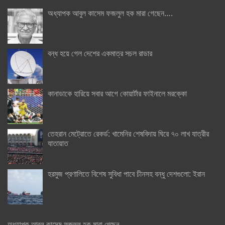
অধ্যাপক আবুল কাসেম ফজলুল হক মারা গেছেন….
বন্ধ হয়ে গেল দেশের একমাত্র সচল রাডার
কানাডাকে হারিয়ে সবার আগে কোয়ার্টার ফাইনালে মরক্কো
তেহরান মেট্রোতে রেকর্ড: খামেনির শেষবিদায় ঘিরে ৭০ লাখ যাত্রীর
যাতায়াত
হরমুজ প্রণালিতে বিশেষ সুবিধা পাবে চীনসহ বন্ধু দেশগুলো: ইরান
অধ্যাপক আবুল কাসেম ফজলুল হক মারা গেছেন….