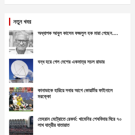
নতুন খবর
অধ্যাপক আবুল কাসেম ফজলুল হক মারা গেছেন….
বন্ধ হয়ে গেল দেশের একমাত্র সচল রাডার
কানাডাকে হারিয়ে সবার আগে কোয়ার্টার ফাইনালে
মরক্কো
তেহরান মেট্রোতে রেকর্ড: খামেনির শেষবিদায় ঘিরে ৭০
লাখ যাত্রীর যাতায়াত