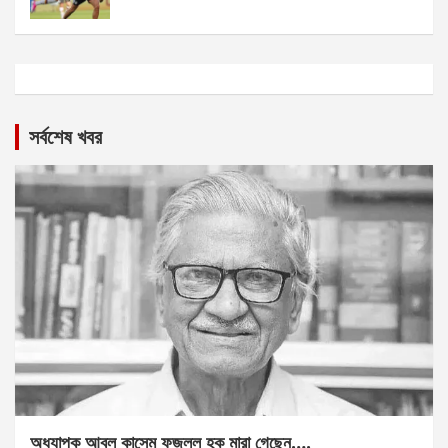
সর্বশেষ খবর
অধ্যাপক আবুল কাসেম ফজলুল হক মারা গেছেন….