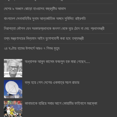
দেশের ৯ অঞ্চলে ঝোড়ো হাওয়াসহ বজ্রবৃষ্টির আভাস
বাংলাদেশ সেনাবাহিনীর সুনাম আন্তর্জাতিক অঙ্গনে সুবিদিত: রাষ্ট্রপতি
নিরাপত্তা কৌশল যেন সরকারপ্রধানকে জনগণ থেকে দূরে ঠেলে না দেয়: প্রধানমন্ত্রী
তথ্য মন্ত্রণালয়ের বিদ্যমান আইন যুগোপযোগী করা হবে: তথ্যমন্ত্রী
২৪ ঘণ্টায় হামের উপসর্গে আরও ৭ শিশুর মৃত্যু
অধ্যাপক আবুল কাসেম ফজলুল হক মারা গেছেন….
বন্ধ হয়ে গেল দেশের একমাত্র সচল রাডার
কানাডাকে হারিয়ে সবার আগে কোয়ার্টার ফাইনালে মরক্কো