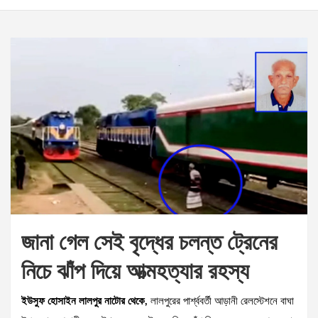
জানা গেল সেই বৃদ্ধের চলন্ত ট্রেনের
নিচে ঝাঁপ দিয়ে আত্মহত্যার রহস্য
ইউসুফ হোসাইন লালপুর নাটোর থেকে,
লালপুরের পার্শ্ববর্তী আড়ানী রেলস্টেশনে বাঘা