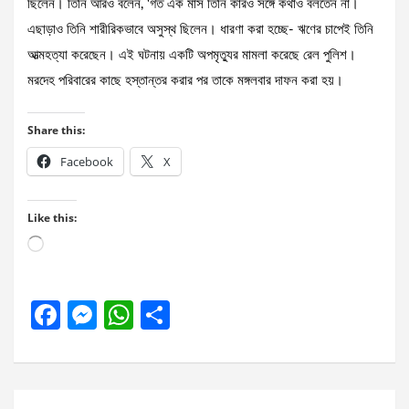
ছিলেন। তিনি আরও বলেন, ‘গত এক মাস তিনি কারও সঙ্গে কথাও বলতেন না।
এছাড়াও তিনি শারীরিকভাবে অসুস্থ ছিলেন। ধারণা করা হচ্ছে- ঋণের চাপেই তিনি
আত্মহত্যা করেছেন। এই ঘটনায় একটি অপমৃত্যুর মামলা করেছে রেল পুলিশ।
মরদেহ পরিবারের কাছে হস্তান্তর করার পর তাকে মঙ্গলবার দাফন করা হয়।
Share this:
Facebook
X
Like this:
Loading…
F
M
W
S
a
es
h
h
ce
se
at
ar
b
n
s
e
Post