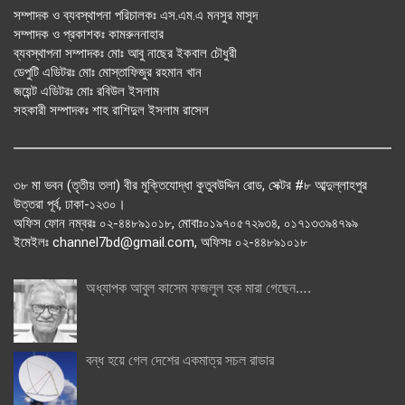
সম্পাদক ও ব্যবস্থাপনা পরিচালকঃ এস.এম.এ মনসুর মাসুদ
সম্পাদক ও প্রকাশকঃ কামরুননাহার
ব্যবস্থাপনা সম্পাদকঃ মোঃ আবু নাছের ইকবাল চৌধুরী
ডেপুটি এডিটরঃ মোঃ মোস্তাফিজুর রহমান খান
জয়েন্ট এডিটরঃ মোঃ রবিউল ইসলাম
সহকারী সম্পাদকঃ শাহ রাশিদুল ইসলাম রাসেল
৩৮ মা ভবন (তৃতীয় তলা) বীর মুক্তিযোদ্ধা কুতুবউদ্দিন রোড, সেক্টর #৮ আব্দুল্লাহপুর
উত্তরা পূর্ব, ঢাকা-১২৩০।
অফিস ফোন নম্বরঃ ০২-৪৪৮৯১০১৮, মোবাঃ০১৯৭০৫৭২৯৩৪, ০১৭১৩৩৯৪৭৯৯
ইমেইলঃ channel7bd@gmail.com, অফিসঃ ০২-৪৪৮৯১০১৮
অধ্যাপক আবুল কাসেম ফজলুল হক মারা গেছেন….
বন্ধ হয়ে গেল দেশের একমাত্র সচল রাডার