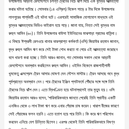
উপজেলায় আড়ানী রেলস্টেশনে চলন্ত ট্রেনের নিচে ঝাঁপ দিয়ে এক বৃদ্ধের আত্মহত্যা
করার ঘটানা ঘটেছে। সোমবার (১৪ এপ্রিল) বিকেল সাড়ে ৪ টার দিকে উপজেলার
লালপুরের পার্শ্ববর্তী এই ঘটনা ঘটে। এরপরেই সামাজিক যোগাযোগ মাধ্যমে ওই
বৃদ্ধের আত্মহত্যার ভিডিও ভাইরাল হয়ে পড়ে। জানা যায়, নিহত সেই বৃদ্ধের নাম
রুহুল আমিন (৬০)। তিনি উপজেলার বাউসা ইউনিয়নের মাঝপাড়া গ্রামের বাসিন্দা।
এ বিষয়ে ঈশ্বরদী রেলওয়ে থানার ভারপ্রাপ্ত কর্মকর্তা (ওসি) জিয়াউর রহমান জানান,
বৃদ্ধ রুহুল আমিন ঋণ করে সেই টাকা শোধ করতে না পেরে এই আত্মহত্যা করেছেন
বলে ধারণা করা হচ্ছে। তিনি আরও জানান, গত সোমবার সকাল থেকে আড়ানী
রেলস্টেশনে অবস্থান করছিলেন রুহুল আমিন। ওইদিন বিকেলে রাজশাহীগামী
ধূমকেতু এক্সপ্রেস ট্রেন আসার ঘোষণা দেন স্টেশন মাস্টার। ট্রেন আসছে শুনে বৃদ্ধ
পূর্বপ্রান্তে অবস্থান নেন। পরে ট্রেনের ইঞ্জিন প্লাটফর্মে পৌঁছার সঙ্গে সঙ্গে তিনি
ট্রেনের নিচে ঝাঁপ দেন। এতে দ্বিখণ্ডিত হয়ে ঘটনাস্থলেই তার মৃত্যু হয়। ওসি
জিয়াউর রহমান আরও বলেন, ‘পারিবারিকভাবে জানতে পেরেছি তিনি স্থানীয় একটি
এনজিও থেকে ৩ লাখ টাকা ঋণ করে এবার পেঁয়াজ চাষ করেন। খারাপ বীজের কারণে
সেই পেঁয়াজের ফলন হয়নি। এতে হতাশ হয়ে পরে তিনি। কি করে ঋণ পরিশোধ
করবেন এনিয়ে বেশ চিন্তিত ছিলেন। এরপর থেকেই তিনি পারিবারিকভাবে বিষণ্ন