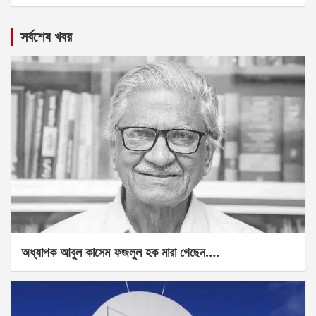
সর্বশেষ খবর
অধ্যাপক আবুল কাসেম ফজলুল হক মারা গেছেন….