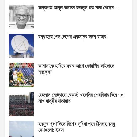
অধ্যাপক আবুল কাসেম ফজলুল হক মারা গেছেন….
বন্ধ হয়ে গেল দেশের একমাত্র সচল রাডার
কানাডাকে হারিয়ে সবার আগে কোয়ার্টার ফাইনালে
মরক্কো
তেহরান মেট্রোতে রেকর্ড: খামেনির শেষবিদায় ঘিরে ৭০
লাখ যাত্রীর যাতায়াত
হরমুজ প্রণালিতে বিশেষ সুবিধা পাবে চীনসহ বন্ধু
দেশগুলো: ইরান