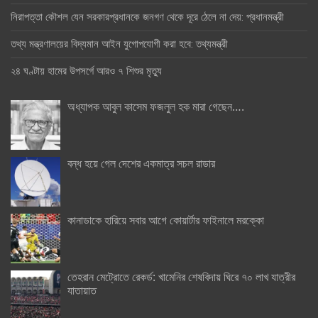
নিরাপত্তা কৌশল যেন সরকারপ্রধানকে জনগণ থেকে দূরে ঠেলে না দেয়: প্রধানমন্ত্রী
তথ্য মন্ত্রণালয়ের বিদ্যমান আইন যুগোপযোগী করা হবে: তথ্যমন্ত্রী
২৪ ঘণ্টায় হামের উপসর্গে আরও ৭ শিশুর মৃত্যু
অধ্যাপক আবুল কাসেম ফজলুল হক মারা গেছেন….
বন্ধ হয়ে গেল দেশের একমাত্র সচল রাডার
কানাডাকে হারিয়ে সবার আগে কোয়ার্টার ফাইনালে মরক্কো
তেহরান মেট্রোতে রেকর্ড: খামেনির শেষবিদায় ঘিরে ৭০ লাখ যাত্রীর
যাতায়াত