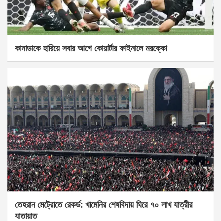
কানাডাকে হারিয়ে সবার আগে কোয়ার্টার ফাইনালে মরক্কো
তেহরান মেট্রোতে রেকর্ড: খামেনির শেষবিদায় ঘিরে ৭০ লাখ যাত্রীর
যাতায়াত