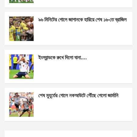
o
er
p
k
p
৯৬ মিনিটের গোলে জাপানকে হারিয়ে শেষ ১৬-তে ব্রাজিল
ইংল্যান্ডকে রুখে দিলো ঘানা….
শেষ মুহূর্তের গোলে নকআউটে পৌঁছে গেলো জার্মানি