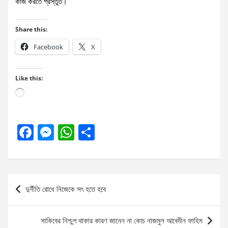
কাজ করতে প্রস্তুত।
Share this:
Facebook
X
Like this:
Loading…
F
M
W
S
a
es
h
h
ce
se
at
ar
b
n
s
e
Post
দুর্নীতি রোধে নিজেকে সৎ হতে হবে
o
g
A
navigation
o
er
p
সাকিবের নিশ্চুপ থাকার কারণ জানেন না কোচ নাজমুল আবেদীন ফাহিম