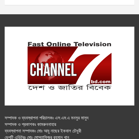
সম্পাদক ও ব্যবস্থাপনা পরিচালকঃ এস.এম.এ মনসুর মাসুদ
সম্পাদক ও প্রকাশকঃ কামরুননাহার
ব্যবস্থাপনা সম্পাদকঃ মোঃ আবু নাছের ইকবাল চৌধুরী
ডেপুটি এডিটরঃ মোঃ মোস্তাফিজুর রহমান খান