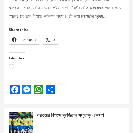
মরক্কো। প্রথমার্ধে কানাডার দাপট সামলেও দ্বিতীয়ার্ধে আক্রমণাত্মক খেলায় ৩-০
গোলের জয় তুলে নিয়েছে আটলাস লায়ন্স। এই জয়ে টুর্নামেন্টের প্রথম…
Share this:
Facebook
X
Like this:
Loading…
F
M
W
S
a
es
h
h
ce
se
at
ar
নরওয়ের বিপক্ষে ব্রাজিলের সম্ভাব্য একাদশ
b
n
s
e
o
g
A