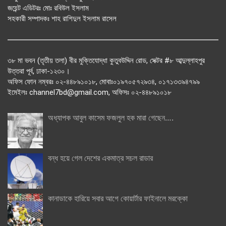
জয়েন্ট এডিটরঃ মোঃ রবিউল ইসলাম
সহকারী সম্পাদকঃ শাহ রাশিদুল ইসলাম রাসেল
৩৮ মা ভবন (তৃতীয় তলা) বীর মুক্তিযোদ্ধা কুতুবউদ্দিন রোড, সেক্টর #৮ আব্দুল্লাহপুর
উত্তরা পূর্ব, ঢাকা-১২৩০।
অফিস ফোন নম্বরঃ ০২-৪৪৮৯১০১৮, মোবাঃ০১৯৭০৫৭২৯৩৪, ০১৭১৩৩৯৪৭৯৯
ইমেইলঃ channel7bd@gmail.com, অফিসঃ ০২-৪৪৮৯১০১৮
অধ্যাপক আবুল কাসেম ফজলুল হক মারা গেছেন….
বন্ধ হয়ে গেল দেশের একমাত্র সচল রাডার
কানাডাকে হারিয়ে সবার আগে কোয়ার্টার ফাইনালে মরক্কো