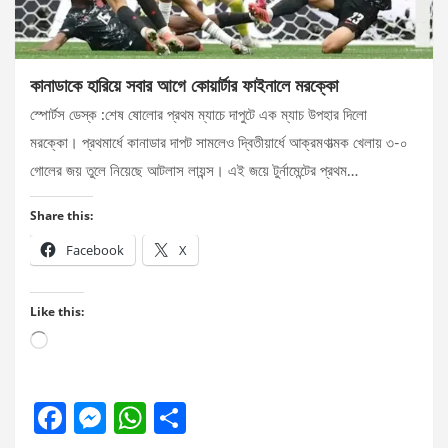
কানাডাকে হারিয়ে সবার আগে কোয়ার্টার ফাইনালে মরক্কো
স্পোর্টস ডেস্ক :শেষ ষোলোর প্রথম ম্যাচে দাপুটে এক ম্যাচ উপহার দিলো
মরক্কো। প্রথমার্ধে কানাডার দাপট সামলেও দ্বিতীয়ার্ধে আক্রমণাত্মক খেলায় ৩-০
গোলের জয় তুলে নিয়েছে আটলাস লায়ন্স। এই জয়ে টুর্নামেন্টের প্রথম…
Share this:
Facebook
X
Like this:
Loading…
F
M
W
S