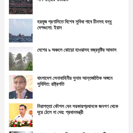
হরমুজ প্রণালিতে বিশেষ সুবিধা পাবে চীনসহ বন্ধু
দেশগুলো: ইরান
দেশের ৯ অঞ্চলে ঝোড়ো হাওয়াসহ বজ্রবৃষ্টির আভাস
বাংলাদেশ সেনাবাহিনীর সুনাম আন্তর্জাতিক অঙ্গনে
সুবিদিত: রাষ্ট্রপতি
নিরাপত্তা কৌশল যেন সরকারপ্রধানকে জনগণ থেকে
দূরে ঠেলে না দেয়: প্রধানমন্ত্রী