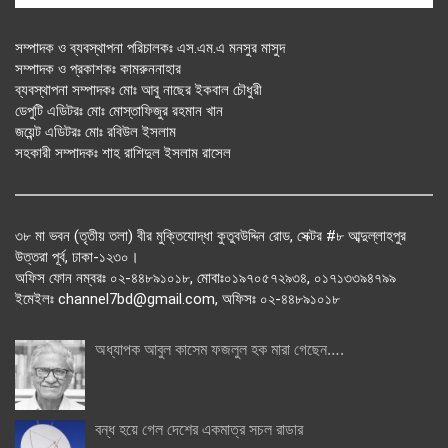
সম্পাদক ও ব্যবস্থাপনা পরিচালকঃ এস.এম.এ মনসুর মাসুদ
সম্পাদক ও প্রকাশকঃ কামরুননাহার
ব্যবস্থাপনা সম্পাদকঃ মোঃ আবু নাছের ইকবাল চৌধুরী
ডেপুটি এডিটরঃ মোঃ মোস্তাফিজুর রহমান খান
জয়েন্ট এডিটরঃ মোঃ রবিউল ইসলাম
সহকারী সম্পাদকঃ শাহ রাশিদুল ইসলাম রাসেল
৩৮ মা ভবন (তৃতীয় তলা) বীর মুক্তিযোদ্ধা কুতুবউদ্দিন রোড, সেক্টর #৮ আব্দুল্লাহপুর
উত্তরা পূর্ব, ঢাকা-১২৩০।
অফিস ফোন নম্বরঃ ০২-৪৪৮৯১০১৮, মোবাঃ০১৯৭০৫৭২৯৩৪, ০১৭১৩৩৯৪৭৯৯
ইমেইলঃ channel7bd@gmail.com, অফিসঃ ০২-৪৪৮৯১০১৮
অধ্যাপক আবুল কাসেম ফজলুল হক মারা গেছেন….
বন্ধ হয়ে গেল দেশের একমাত্র সচল রাডার