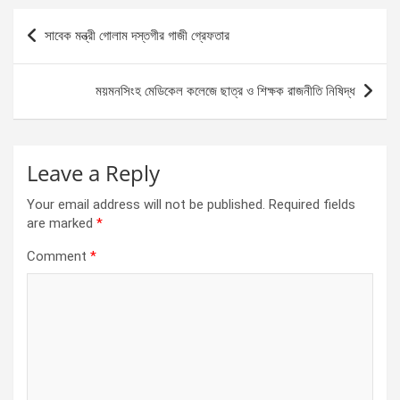
b
n
s
e
Post
সাবেক মন্ত্রী গোলাম দস্তগীর গাজী গ্রেফতার
o
g
A
navigation
o
er
p
ময়মনসিংহ মেডিকেল কলেজে ছাত্র ও শিক্ষক রাজনীতি নিষিদ্ধ
k
p
Leave a Reply
Your email address will not be published.
Required fields
are marked
*
Comment
*