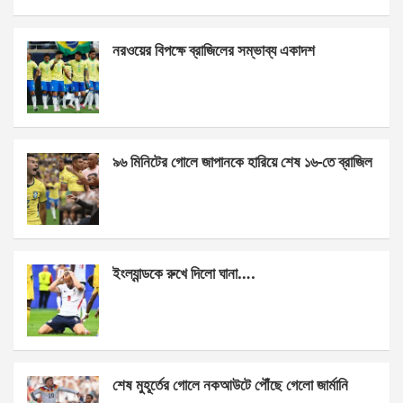
a
es
h
h
ce
se
at
ar
নরওয়ের বিপক্ষে ব্রাজিলের সম্ভাব্য একাদশ
b
n
s
e
o
g
A
o
er
p
k
p
৯৬ মিনিটের গোলে জাপানকে হারিয়ে শেষ ১৬-তে ব্রাজিল
ইংল্যান্ডকে রুখে দিলো ঘানা….
শেষ মুহূর্তের গোলে নকআউটে পৌঁছে গেলো জার্মানি