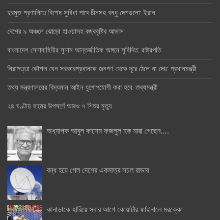
হরমুজ প্রণালিতে বিশেষ সুবিধা পাবে চীনসহ বন্ধু দেশগুলো: ইরান
দেশের ৯ অঞ্চলে ঝোড়ো হাওয়াসহ বজ্রবৃষ্টির আভাস
বাংলাদেশ সেনাবাহিনীর সুনাম আন্তর্জাতিক অঙ্গনে সুবিদিত: রাষ্ট্রপতি
নিরাপত্তা কৌশল যেন সরকারপ্রধানকে জনগণ থেকে দূরে ঠেলে না দেয়: প্রধানমন্ত্রী
তথ্য মন্ত্রণালয়ের বিদ্যমান আইন যুগোপযোগী করা হবে: তথ্যমন্ত্রী
২৪ ঘণ্টায় হামের উপসর্গে আরও ৭ শিশুর মৃত্যু
অধ্যাপক আবুল কাসেম ফজলুল হক মারা গেছেন….
বন্ধ হয়ে গেল দেশের একমাত্র সচল রাডার
কানাডাকে হারিয়ে সবার আগে কোয়ার্টার ফাইনালে মরক্কো