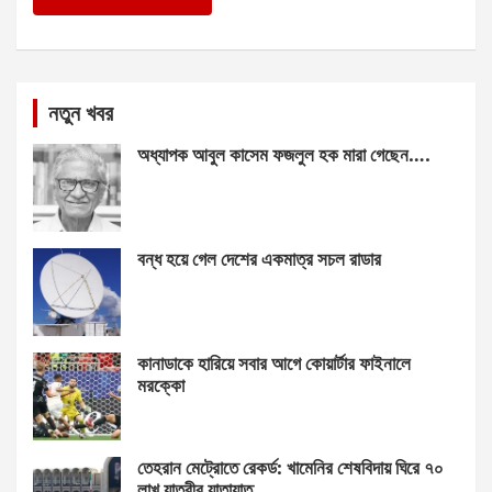
নতুন খবর
অধ্যাপক আবুল কাসেম ফজলুল হক মারা গেছেন….
বন্ধ হয়ে গেল দেশের একমাত্র সচল রাডার
কানাডাকে হারিয়ে সবার আগে কোয়ার্টার ফাইনালে
মরক্কো
তেহরান মেট্রোতে রেকর্ড: খামেনির শেষবিদায় ঘিরে ৭০
লাখ যাত্রীর যাতায়াত