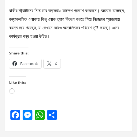
রাফীর স্ট্যাটাসের নিচে তার ভক্তরাও আক্ষেপ প্রকাশ করেছেন। অনেকে বলেছেন,
বন্যাকবলিত এলাকায় কিছু লোক ত্রাণ বিতরণ করতে গিয়ে নিজেদের প্রচারণায়
ব্যস্ত হয়ে পড়ছেন, যা সেখানে আরও অস্বস্তিকর পরিবেশ সৃষ্টি করছে। এসব
কার্যক্রম বন্ধ হওয়া উচিত।
Share this:
Facebook
X
Like this:
Loading…
F
M
W
S
a
es
h
h
ce
se
at
ar