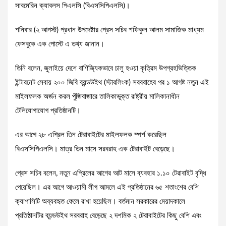
সাবমেরিন ক্যাবলস পিএলসি (বিএসসিপিএলসি)।
শনিবার (২ আগস্ট) প্রধান উপদেষ্টার প্রেস সচিব শফিকুল আলম সামাজিক মাধ্যম
ফেসবুকে এক পোস্টে এ তথ্য জানান।
তিনি বলেন, জুলাইয়ে দেশে বাণিজ্যিকভাবে চালু হওয়া কৃত্রিম উপগ্রহভিত্তিক
ইন্টারনেট সেবায় ২০০ জিবি ব্যন্ডউইথ (স্টারলিংক) সরবরাহের পর ১ আগষ্ট নতুন এই
মাইলফলক অর্জন করল পুঁজিবাজারে তালিকাভূক্ত রাষ্ট্রীয় মালিকানাধীন
টেলিযোগাযোগ প্রতিষ্ঠানটি।
এর আগে ২৮ এপ্রিল তিন টেরাবাইটের মাইলফলক স্পর্শ করেছিল
বিএসসিপিএলসি। মাত্র তিন মাসে সরবরাহ এক টেরাবাইট বেড়েছে।
প্রেস সচিব বলেন, নতুন এপ্রিলের আগের আট মাসে ব্যবহার ১.১০ টেরাবাইট বৃদ্ধি
পেয়েছিল। এর আগে আওয়ামী লীগ আমলে এই প্রতিষ্ঠানের ৬৫ শতাংশের বেশি
ক্যাপাসিটি অব্যবহৃত ফেলে রাখা হয়েছিল। বর্তমান সরকারের মেয়াদকালে
প্রতিষ্ঠানটির ব্যন্ডউইথ সরবরাহ বেড়েছে ২ দশমিক ২ টেরাবাইটের কিছু বেশি এবং