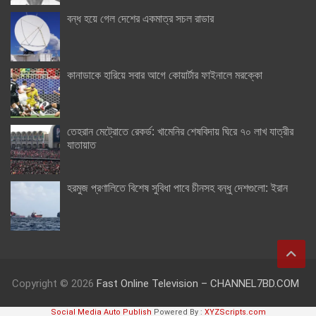
বন্ধ হয়ে গেল দেশের একমাত্র সচল রাডার
কানাডাকে হারিয়ে সবার আগে কোয়ার্টার ফাইনালে মরক্কো
তেহরান মেট্রোতে রেকর্ড: খামেনির শেষবিদায় ঘিরে ৭০ লাখ যাত্রীর
যাতায়াত
হরমুজ প্রণালিতে বিশেষ সুবিধা পাবে চীনসহ বন্ধু দেশগুলো: ইরান
Copyright © 2026
Fast Online Television – CHANNEL7BD.COM
Social Media Auto Publish
Powered By :
XYZScripts.com