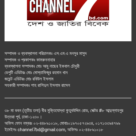
সম্পাদক ও ব্যবস্থাপনা পরিচালকঃ এস.এম.এ মনসুর মাসুদ
সম্পাদক ও প্রকাশকঃ কামরুননাহার
ব্যবস্থাপনা সম্পাদকঃ মোঃ আবু নাছের ইকবাল চৌধুরী
ডেপুটি এডিটরঃ মোঃ মোস্তাফিজুর রহমান খান
জয়েন্ট এডিটরঃ মোঃ রবিউল ইসলাম
সহকারী সম্পাদকঃ শাহ রাশিদুল ইসলাম রাসেল
৩৮ মা ভবন (তৃতীয় তলা) বীর মুক্তিযোদ্ধা কুতুবউদ্দিন রোড, সেক্টর #৮ আব্দুল্লাহপুর
উত্তরা পূর্ব, ঢাকা-১২৩০।
অফিস ফোন নম্বরঃ ০২-৪৪৮৯১০১৮, মোবাঃ০১৯৭০৫৭২৯৩৪, ০১৭১৩৩৯৪৭৯৯
ইমেইলঃ channel7bd@gmail.com, অফিসঃ ০২-৪৪৮৯১০১৮