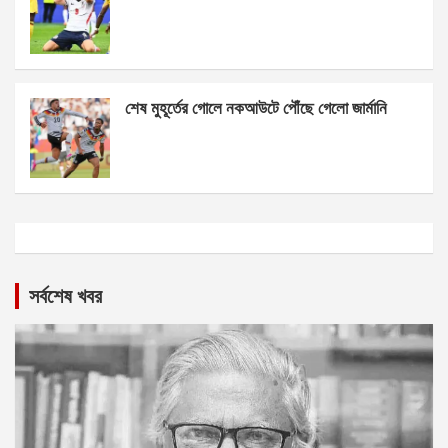
শেষ মুহূর্তের গোলে নকআউটে পৌঁছে গেলো জার্মানি
সর্বশেষ খবর