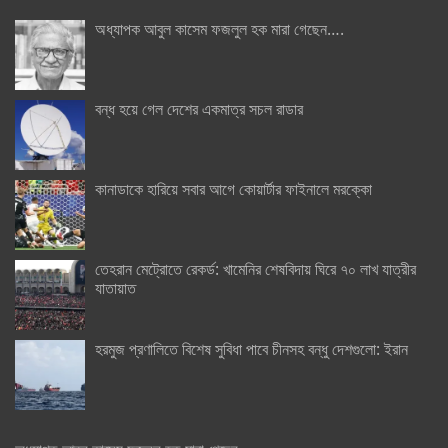
অধ্যাপক আবুল কাসেম ফজলুল হক মারা গেছেন….
বন্ধ হয়ে গেল দেশের একমাত্র সচল রাডার
কানাডাকে হারিয়ে সবার আগে কোয়ার্টার ফাইনালে মরক্কো
তেহরান মেট্রোতে রেকর্ড: খামেনির শেষবিদায় ঘিরে ৭০ লাখ যাত্রীর
যাতায়াত
হরমুজ প্রণালিতে বিশেষ সুবিধা পাবে চীনসহ বন্ধু দেশগুলো: ইরান