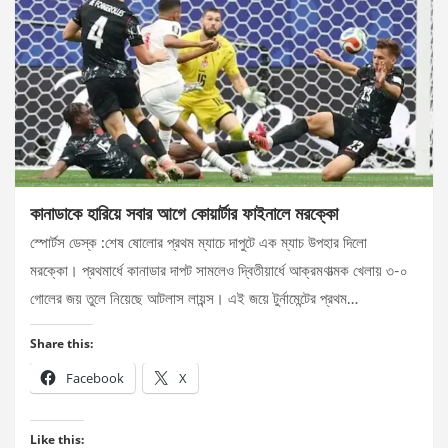
কানাডাকে হারিয়ে সবার আগে কোয়ার্টার ফাইনালে মরক্কো
স্পোর্টস ডেস্ক :শেষ ষোলোর প্রথম ম্যাচে দাপুটে এক ম্যাচ উপহার দিলো
মরক্কো। প্রথমার্ধে কানাডার দাপট সামলেও দ্বিতীয়ার্ধে আক্রমণাত্মক খেলায় ৩-০
গোলের জয় তুলে নিয়েছে আটলাস লায়ন্স। এই জয়ে টুর্নামেন্টের প্রথম…
Share this:
Facebook
X
Like this: