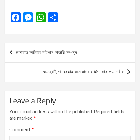
F
M
W
S
a
es
h
h
ce
se
at
ar
b
n
s
e
Post
জামায়াত আমিরের বাইপাস সার্জারি সম্পন্ন
o
g
A
navigation
o
er
p
মনোহরদী, পানের দাম কমে যাওয়ায় দিশে হারা পান চাষীরা
k
p
Leave a Reply
Your email address will not be published.
Required fields
are marked
*
Comment
*