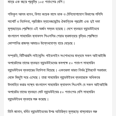
মাত্র এক বছরে প্রবৃদ্ধি ১০৫ শতাংশের বেশি।
শফিকুল আলম বলেন, বিগত কয়েক মাসে ডাক ও টেলিযোগাযোগ বিভাগের পলিসি
সাপোর্ট ও নির্দেশনা, প্রতিষ্ঠান ম্যানেজমেন্টের ঐকান্তিক প্রচেষ্টা এবং দুই দফা
মূল্যছাড়ের প্রেক্ষিতে এই অর্জন সম্ভব হয়েছে। দেশে ব্যবহৃত ব্যান্ডউইডথে
বাংলাদেশ সাবমেরিন ক্যাবলস পিএলসির শেয়ার ক্রমান্বয়ে বৃদ্ধির প্রেক্ষিতে
কোম্পানির রাজস্ব আদায়ও উল্লেখযোগ্য হারে বেড়েছে।
সম্প্রতি, বিটিআরসি লাইসেন্সিং গাইডলাইন সংশোধনের মাধ্যমে সকল আইআইজি
অপারেটদের তাদের ব্যবহৃত ব্যান্ডউইডথের কমপক্ষে ৫০ শতাংশ সাবমেরিন
ব্যান্ডউইডথ ব্যবহারের নির্দেশনা দিয়েছে। একতরফা ভারত নির্ভর ইন্টারনেট সরবারহ
থেকে কিছুটা সরে এসেছে। তারা সাবমেরিন ব্যান্ডউইডথ ব্যবহারকে অধিকতর
উৎসাহিত করার লক্ষ্যে বাংলাদেশ সাবমেরিন ক্যাবলস পিএলসি যে সকল আইআইজি
অপারেটর তাদের ব্যবহৃত মোট ব্যান্ডউইথের ৫০ শতাংশের বেশি সাবমেরিন
ব্যান্ডউইডথ ব্যবহার শুরু করেছে।
তিনি জানান, বর্ধিত ব্যান্ডউইডথের উপর অতিরিক্ত মূল্যছাড় বাস্তবায়ন শুরু