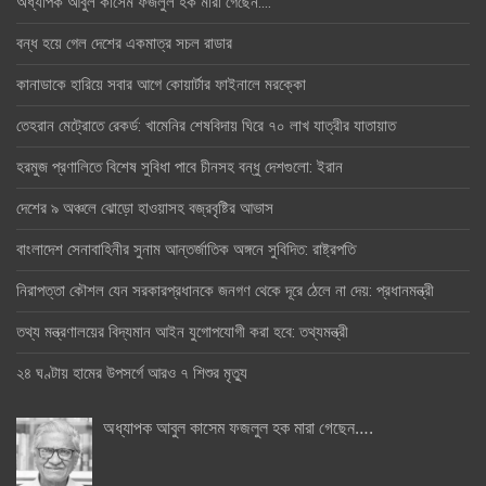
অধ্যাপক আবুল কাসেম ফজলুল হক মারা গেছেন….
বন্ধ হয়ে গেল দেশের একমাত্র সচল রাডার
কানাডাকে হারিয়ে সবার আগে কোয়ার্টার ফাইনালে মরক্কো
তেহরান মেট্রোতে রেকর্ড: খামেনির শেষবিদায় ঘিরে ৭০ লাখ যাত্রীর যাতায়াত
হরমুজ প্রণালিতে বিশেষ সুবিধা পাবে চীনসহ বন্ধু দেশগুলো: ইরান
দেশের ৯ অঞ্চলে ঝোড়ো হাওয়াসহ বজ্রবৃষ্টির আভাস
বাংলাদেশ সেনাবাহিনীর সুনাম আন্তর্জাতিক অঙ্গনে সুবিদিত: রাষ্ট্রপতি
নিরাপত্তা কৌশল যেন সরকারপ্রধানকে জনগণ থেকে দূরে ঠেলে না দেয়: প্রধানমন্ত্রী
তথ্য মন্ত্রণালয়ের বিদ্যমান আইন যুগোপযোগী করা হবে: তথ্যমন্ত্রী
২৪ ঘণ্টায় হামের উপসর্গে আরও ৭ শিশুর মৃত্যু
অধ্যাপক আবুল কাসেম ফজলুল হক মারা গেছেন….