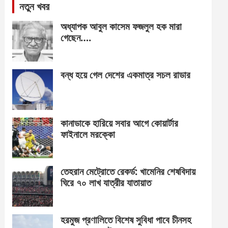
নতুন খবর
অধ্যাপক আবুল কাসেম ফজলুল হক মারা
গেছেন….
বন্ধ হয়ে গেল দেশের একমাত্র সচল রাডার
কানাডাকে হারিয়ে সবার আগে কোয়ার্টার
ফাইনালে মরক্কো
তেহরান মেট্রোতে রেকর্ড: খামেনির শেষবিদায়
ঘিরে ৭০ লাখ যাত্রীর যাতায়াত
হরমুজ প্রণালিতে বিশেষ সুবিধা পাবে চীনসহ