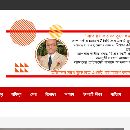
্ব
বাণিজ্য
খেলা
বিনোদন
অপরাধ
ইসলামী জীবন
সাহিত্য