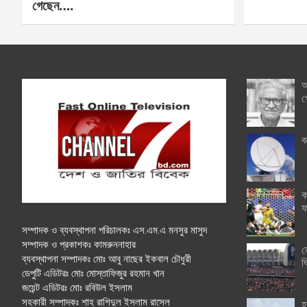
গেছেন….
অ
গ
ব
ক
ফ
সম্পাদক ও ব্যবস্থাপনা পরিচালকঃ এস.এম.এ মনসুর মাসুদ
সম্পাদক ও প্রকাশকঃ কামরুননাহার
ত
ব্যবস্থাপনা সম্পাদকঃ মোঃ আবু নাছের ইকবাল চৌধুরী
ঘ
ডেপুটি এডিটরঃ মোঃ মোস্তাফিজুর রহমান খান
জয়েন্ট এডিটরঃ মোঃ রবিউল ইসলাম
সহকারী সম্পাদকঃ শাহ রাশিদুল ইসলাম রাসেল
হ