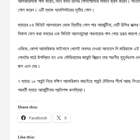
আলভারেসকে পাস করেন, যিনি বলটি চিলির গোলপোস্টের সামনে ক্রস করেন। লাওতারো ম
গোল করেন। এটি ম্যাক অ্যালিস্টারের তৃতীয় গোল।
ম্যাচের ৮৪ মিনিটে আলভারেস থেকে দ্বিতীয় গোল পায় আর্জেন্টিনা, যেটি চিলির বক্সে
দিবালা যোগ করা সময়ের এক মিনিটে আলেহান্দ্রো গারনাচোর পাস পেয়ে দুরূহ জায়গা
এদিকে, কোপা আমেরিকার ফাইনালে খেলেই অবসর নেওয়া আনহেল দি মারিয়াকে এই ম্যা
প্লেটের মাঠে উপস্থিত হন এবং স্টেডিয়ামের জায়ান্ট স্ক্রিনে তার স্মরণীয় মুহূর্তগুল
জল এনে দেয়।
৭ ম্যাচে ১৮ পয়েন্ট নিয়ে দক্ষিণ আমেরিকান বাছাইয়ে পয়েন্ট টেবিলের শীর্ষে আছে লিওন
পরবর্তী ম্যাচে আর্জেন্টিনার প্রতিপক্ষ কলম্বিয়া।
Share this:
Facebook
X
Like this: