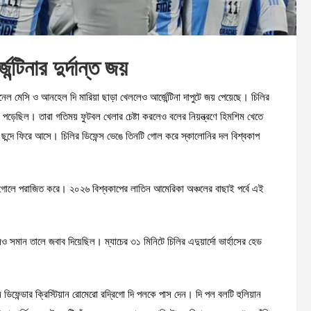
্টিনার দুর্দান্ত জয়
লিওনেল মেসি ও আনহেল দি মারিয়া ছাড়া খেললেও আর্জেন্টিনা দাপুটে জয় পেয়েছে। চিলির
বে ধরা পড়েছিল। তারা গতিময় ফুটবল খেলার চেষ্টা করলেও বলের নিয়ন্ত্রণে হিমশিম খেতে
ুরনো ছন্দে ফিরে আসে। চিলির ডিফেন্স ভেঙে তিনটি গোল করে স্কালোনির দল বিশ্বকাপ
ে ৩-০ গোলে পরাজিত করে। ২০২৬ বিশ্বকাপের লাতিন আমেরিকা অঞ্চলের বাছাই পর্বে এই
লিও সমান তালে জবাব দিয়েছিল। ম্যাচের ৩১ মিনিটে চিলির এদুয়ার্দো ভার্হাসের হেড
াইন ডিফেন্ডার ক্রিস্টিয়ান রোমেরো রদ্রিগো দি পলকে পাস দেন। দি পল বলটি হুলিয়ান