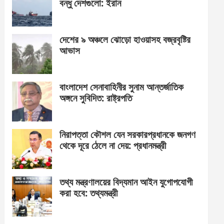
বন্ধু দেশগুলো: ইরান
দেশের ৯ অঞ্চলে ঝোড়ো হাওয়াসহ বজ্রবৃষ্টির
আভাস
বাংলাদেশ সেনাবাহিনীর সুনাম আন্তর্জাতিক
অঙ্গনে সুবিদিত: রাষ্ট্রপতি
নিরাপত্তা কৌশল যেন সরকারপ্রধানকে জনগণ
থেকে দূরে ঠেলে না দেয়: প্রধানমন্ত্রী
তথ্য মন্ত্রণালয়ের বিদ্যমান আইন যুগোপযোগী
করা হবে: তথ্যমন্ত্রী