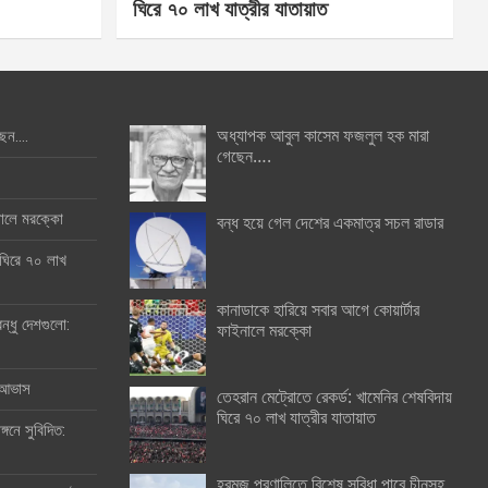
ঘিরে ৭০ লাখ যাত্রীর যাতায়াত
অধ্যাপক আবুল কাসেম ফজলুল হক মারা
ছেন….
গেছেন….
ইনালে মরক্কো
বন্ধ হয়ে গেল দেশের একমাত্র সচল রাডার
 ঘিরে ৭০ লাখ
কানাডাকে হারিয়ে সবার আগে কোয়ার্টার
ন্ধু দেশগুলো:
ফাইনালে মরক্কো
র আভাস
তেহরান মেট্রোতে রেকর্ড: খামেনির শেষবিদায়
ঘিরে ৭০ লাখ যাত্রীর যাতায়াত
্গনে সুবিদিত:
হরমুজ প্রণালিতে বিশেষ সুবিধা পাবে চীনসহ