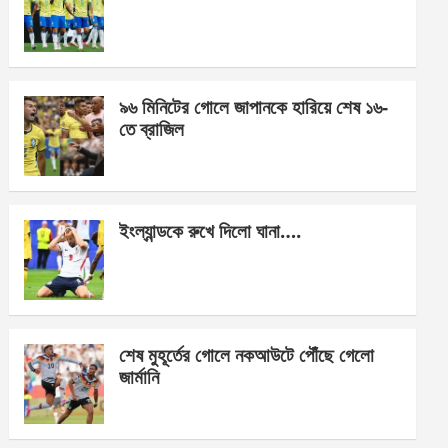
o
g
A
o
er
p
k
p
৯৬ মিনিটের গোলে জাপানকে হারিয়ে শেষ ১৬-
তে ব্রাজিল
ইংল্যান্ডকে রুখে দিলো ঘানা….
শেষ মুহূর্তের গোলে নকআউটে পৌঁছে গেলো
জার্মানি