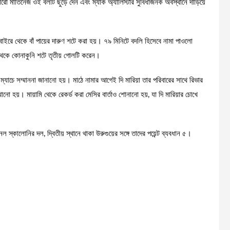
ার্তিনেজ ওই বলটি ছুঁড়ে দেন এবং ম্যাক অ্যালিস্টার সুবিধাজনক অবস্থানে দাঁড়িয়ে
র বাইরে থেকে বাঁ পায়ের দারুণ শটে করা হয়। ৭৯ মিনিটে বদলি হিসেবে নামা পাওলো
 থেকে কোনাকুনি শটে তৃতীয় গোলটি করেন।
চে সম্মাননা জানানো হয়। মাঠে নামার আগেই দি মারিয়া তার পরিবারের সাথে রিভার
ো দেখানো হয়। মায়ামি থেকে রেকর্ড করা মেসির বার্তাও শোনানো হয়, যা দি মারিয়ার চোখে
েল স্কালোনির দল, দ্বিতীয় স্থানে থাকা উরুগুয়ের সঙ্গে তাদের পয়েন্ট ব্যবধান ৫।