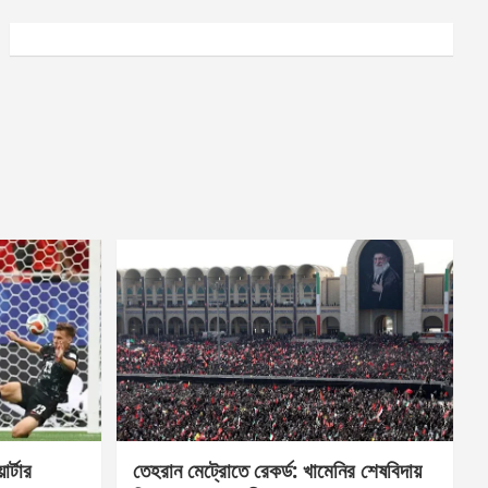
র্টার
তেহরান মেট্রোতে রেকর্ড: খামেনির শেষবিদায়