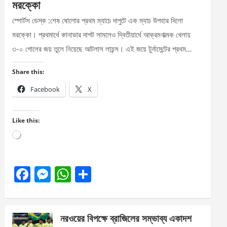
মরক্কো
স্পোর্টস ডেস্ক :শেষ ষোলোর প্রথম ম্যাচে দাপুটে এক ম্যাচ উপহার দিলো
মরক্কো। প্রথমার্ধে কানাডার দাপট সামলেও দ্বিতীয়ার্ধে আক্রমণাত্মক খেলায়
৩-০ গোলের জয় তুলে নিয়েছে আটলাস লায়ন্স। এই জয়ে টুর্নামেন্টের প্রথম…
Share this:
Facebook
X
Like this:
Loading…
F
M
W
S
a
es
h
h
ce
se
at
ar
নরওয়ের বিপক্ষে ব্রাজিলের সম্ভাব্য একাদশ
b
n
s
e