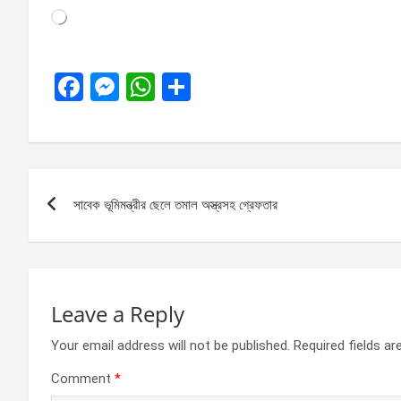
Loading…
F
M
W
S
a
es
h
h
ce
se
at
ar
b
n
s
e
Post
o
g
A
সাবেক ভূমিমন্ত্রীর ছেলে তমাল অস্ত্রসহ গ্রেফতার
navigation
o
er
p
k
p
Leave a Reply
Your email address will not be published.
Required fields a
Comment
*