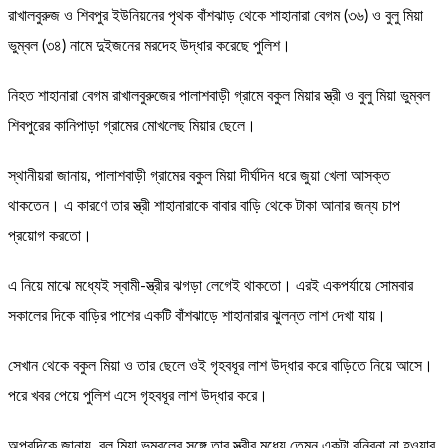
রাখালবুরুজ ও শিবপুর ইউনিয়নের পৃথক বাঁশঝাড় থেকে শাহানারা বেগম (৩৬) ও বুলু মিয়া
ভুম্বল (৩৪) নামে দুইজনের মরদেহ উদ্ধার করেছে পুলিশ।
নিহত শাহানারা বেগম রাখালবুরুজের পালাশবাড়ী গ্রামে বকুল মিয়ার স্ত্রী ও বুলু মিয়া ভুম্বল
শিবপুরের কানিপাড়া গ্রামের মোখলেছ মিয়ার ছেলে।
স্থানীয়রা জানায়, পালাশবাড়ী গ্রামের বকুল মিয়া দীর্ঘদিন ধরে জুয়া খেলা আসক্ত
থাকতেন। এ কারণে তার স্ত্রী শাহানারাকে বাবার বাড়ি থেকে টাকা আনার জন্য চাপ
প্রয়োগ করতো।
এ নিয়ে মাঝে মধ্যেই স্বামী-স্ত্রীর ঝগড়া লেগেই থাকতো। এরই একপর্যায়ে সোমবার
সকালের দিকে বাড়ির পাশের একটি বাঁশঝাড়ে শাহানারার ঝুলন্ত লাশ দেখা যায়।
সেখান থেকে বকুল মিয়া ও তার ছেলে ওই গৃহবধূর লাশ উদ্ধার করে বাড়িতে নিয়ে আসে।
পরে খবর পেয়ে পুলিশ এসে গৃহবধূর লাশ উদ্ধার করে।
অপরদিকে জানায়, বুলু মিয়া ভুম্বলের সঙ্গে তার স্ত্রীর মধ্যে তেমন একটা বনিবনা না হওয়ার