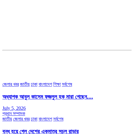
সম্পাদক ও ব্যবস্থাপনা পরিচালকঃ এস.এম.এ মনসুর মাসুদ
সম্পাদক ও প্রকাশকঃ কামরুননাহার
ব্যবস্থাপনা সম্পাদকঃ মোঃ আবু নাছের ইকবাল চৌধুরী
ডেপুটি এডিটরঃ মোঃ মোস্তাফিজুর রহমান খান
জয়েন্ট এডিটরঃ মোঃ রবিউল ইসলাম
সহকারী সম্পাদকঃ শাহ রাশিদুল ইসলাম রাসেল
৩৮ মা ভবন (তৃতীয় তলা) বীর মুক্তিযোদ্ধা কুতুবউদ্দিন রোড, সেক্টর #৮ আব্দুল্লাহপুর
উত্তরা পূর্ব, ঢাকা-১২৩০।
অফিস ফোন নম্বরঃ ০২-৪৪৮৯১০১৮, মোবাঃ০১৯৭০৫৭২৯৩৪, ০১৭১৩৩৯৪৭৯৯
ইমেইলঃ channel7bd@gmail.com, অফিসঃ ০২-৪৪৮৯১০১৮
জেলার খবর
জাতীয়
ঢাকা
বাংলাদেশ
শিক্ষা
সর্বশেষ
অধ্যাপক আবুল কাসেম ফজলুল হক মারা গেছেন….
July 5, 2026
প্রধান সম্পাদক
জাতীয়
জেলার খবর
ঢাকা
বাংলাদেশ
সর্বশেষ
বন্ধ হয়ে গেল দেশের একমাত্র সচল রাডার