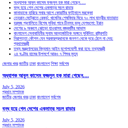
অধ্যাপক আবুল কাসেম ফজলুল হক মারা গেছেন….
বন্ধ হয়ে গেল দেশের একমাত্র সচল রাডার
কানাডাকে হারিয়ে সবার আগে কোয়ার্টার ফাইনালে মরক্কো
তেহরান মেট্রোতে রেকর্ড: খামেনির শেষবিদায় ঘিরে ৭০ লাখ যাত্রীর যাতায়াত
হরমুজ প্রণালিতে বিশেষ সুবিধা পাবে চীনসহ বন্ধু দেশগুলো: ইরান
দেশের ৯ অঞ্চলে ঝোড়ো হাওয়াসহ বজ্রবৃষ্টির আভাস
বাংলাদেশ সেনাবাহিনীর সুনাম আন্তর্জাতিক অঙ্গনে সুবিদিত: রাষ্ট্রপতি
নিরাপত্তা কৌশল যেন সরকারপ্রধানকে জনগণ থেকে দূরে ঠেলে না দেয়:
প্রধানমন্ত্রী
তথ্য মন্ত্রণালয়ের বিদ্যমান আইন যুগোপযোগী করা হবে: তথ্যমন্ত্রী
২৪ ঘণ্টায় হামের উপসর্গে আরও ৭ শিশুর মৃত্যু
জেলার খবর
জাতীয়
ঢাকা
বাংলাদেশ
শিক্ষা
সর্বশেষ
অধ্যাপক আবুল কাসেম ফজলুল হক মারা গেছেন….
July 5, 2026
প্রধান সম্পাদক
জাতীয়
জেলার খবর
ঢাকা
বাংলাদেশ
সর্বশেষ
বন্ধ হয়ে গেল দেশের একমাত্র সচল রাডার
July 5, 2026
প্রধান সম্পাদক