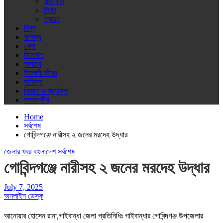
রাজনীতি
শিক্ষা
স্বাস্থ্য
বিশ্ব
বাণিজ্য
খেলা
বিনোদন
অপরাধ
ইসলামী জীবন
সাহিত্য
বিজ্ঞান ও প্রযুক্তি
সম্পাদকীয়
Home
সর্বশেষ
গোবিন্দগঞ্জে নারীসহ ২ জনের মরদেহ উদ্ধার
জেলার খবর
বাংলাদেশ
সর্বশেষ
গোবিন্দগঞ্জে নারীসহ ২ জনের মরদেহ উদ্ধার
July 7, 2025
অনলাইন ডেস্ক
আনোয়ার হোসেন রানা,গাইবান্ধা জেলা প্রতিনিধিঃ গাইবান্ধার গোবিন্দগঞ্জ উপজেলার