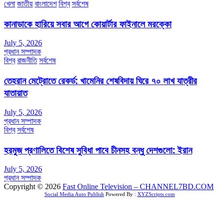
খেলা
জাতীয়
বাংলাদেশ
বিশ্ব
সর্বশেষ
কানাডাকে হারিয়ে সবার আগে কোয়ার্টার ফাইনালে মরক্কো
July 5, 2026
প্রধান সম্পাদক
বিশ্ব
রাজনীতি
সর্বশেষ
তেহরান মেট্রোতে রেকর্ড: খামেনির শেষবিদায় ঘিরে ৭০ লাখ যাত্রীর
যাতায়াত
July 5, 2026
প্রধান সম্পাদক
বিশ্ব
সর্বশেষ
হরমুজ প্রণালিতে বিশেষ সুবিধা পাবে চীনসহ বন্ধু দেশগুলো: ইরান
July 5, 2026
প্রধান সম্পাদক
Copyright © 2026
Fast Online Television – CHANNEL7BD.COM
Social Media Auto Publish
Powered By :
XYZScripts.com