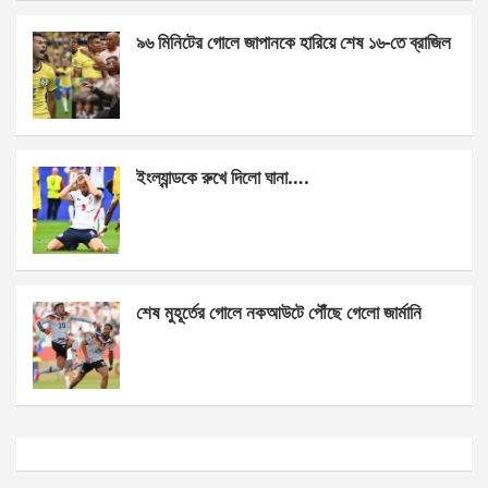
k
p
৯৬ মিনিটের গোলে জাপানকে হারিয়ে শেষ ১৬-তে ব্রাজিল
ইংল্যান্ডকে রুখে দিলো ঘানা….
শেষ মুহূর্তের গোলে নকআউটে পৌঁছে গেলো জার্মানি