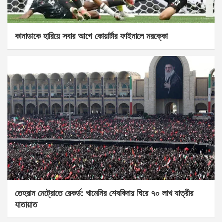
কানাডাকে হারিয়ে সবার আগে কোয়ার্টার ফাইনালে মরক্কো
তেহরান মেট্রোতে রেকর্ড: খামেনির শেষবিদায় ঘিরে ৭০ লাখ যাত্রীর
যাতায়াত