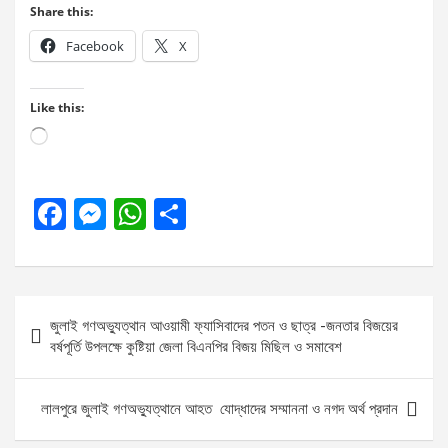
Share this:
Facebook
X
Like this:
Loading…
F
M
W
S
a
es
h
h
ce
se
at
ar
b
n
s
e
Post
জুলাই গণঅভ্যুত্থান আওয়ামী ফ্যাসিবাদের পতন ও ছাত্র -জনতার বিজয়ের
o
g
A
navigation
বর্ষপূর্তি উপলক্ষে কুষ্টিয়া জেলা বিএনপির বিজয় মিছিল ও সমাবেশ
o
er
p
k
p
লালপুরে জুলাই গণঅভ্যুত্থানে আহত যোদ্ধাদের সম্মাননা ও নগদ অর্থ প্রদান