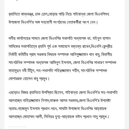
র‌্যালিতে বাদ্যযন্ত্র, ঢাক ঢোল,ঘোড়ার গাড়ি নিয়ে গাইবান্ধা জেলা বিএনপিসহ
উপজেলা বিএনপি’র অঙ্গ সহযোগী সংগঠনের নেতাকর্মীরা অংশ নেন।
দলীয় কার্যালয়ের সামনে জেলা বিএনপির সভাপতি অধ্যাপক ডা. মইনুল হাসান
সাদিকের সভাপতিত্বে র‌্যালি পূর্ব এক সমাবেশে বক্তব্য রাখেন,বিএনপি কেন্দ্রীয়
নির্বাহী কমিটির গ্রাম সরকার বিষয়ক সম্পাদক আনিসুজ্জামান খান বাবু, বিভাগীয়
সাংগঠনিক সম্পাদক অধ্যাপক আমিনুল ইসলাম, জেলা বিএনপির সাধারণ সম্পাদক
মাহামুদুন নবী টিটুল, সহ-সভাপতি শহিদুজ্জামান শহীদ, সাংগঠনিক সম্পাদক
মোশাররফ হোসেন বাবু প্রমুখ।
এছাড়াও বিজয় র‍্যালিতে উপস্থিত ছিলেন, গাইবান্ধা জেলা বিএনপি’র সহ-সভাপতি
আলহাজ্ব নাহিদুজ্জামান নিশাদ,ফারুক আলম সরকার,জেলা বিএনপি’র উপদেষ্টা
অ্যাড.নাজেমুল ইসলাম প্রধান নয়ন, সাঘাটা উপজেলা বিএনপির আহ্বায়ক
আলহাজ্ব মোহাম্মদ আলী, সিনিয়র যুগ্ম-আহ্বায়ক মঈন প্রধান লাবু প্রমুখ।