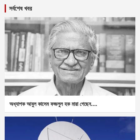
সর্বশেষ খবর
অধ্যাপক আবুল কাসেম ফজলুল হক মারা গেছেন….