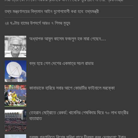
তথ্য মন্ত্রণালয়ের বিদ্যমান আইন যুগোপযোগী করা হবে: তথ্যমন্ত্রী
২৪ ঘণ্টায় হামের উপসর্গে আরও ৭ শিশুর মৃত্যু
অধ্যাপক আবুল কাসেম ফজলুল হক মারা গেছেন….
বন্ধ হয়ে গেল দেশের একমাত্র সচল রাডার
কানাডাকে হারিয়ে সবার আগে কোয়ার্টার ফাইনালে মরক্কো
তেহরান মেট্রোতে রেকর্ড: খামেনির শেষবিদায় ঘিরে ৭০ লাখ যাত্রীর
যাতায়াত
হরমুজ প্রণালিতে বিশেষ সুবিধা পাবে চীনসহ বন্ধু দেশগুলো: ইরান