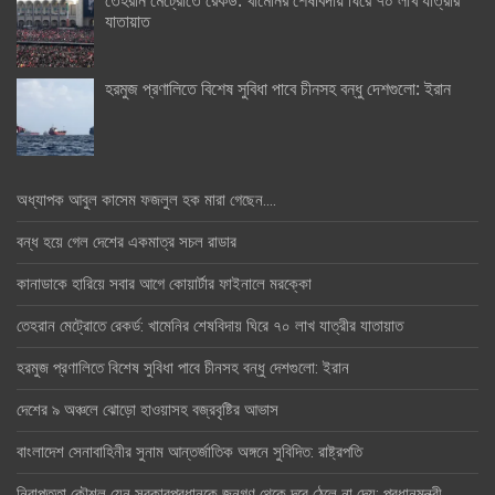
যাতায়াত
হরমুজ প্রণালিতে বিশেষ সুবিধা পাবে চীনসহ বন্ধু দেশগুলো: ইরান
অধ্যাপক আবুল কাসেম ফজলুল হক মারা গেছেন….
বন্ধ হয়ে গেল দেশের একমাত্র সচল রাডার
কানাডাকে হারিয়ে সবার আগে কোয়ার্টার ফাইনালে মরক্কো
তেহরান মেট্রোতে রেকর্ড: খামেনির শেষবিদায় ঘিরে ৭০ লাখ যাত্রীর যাতায়াত
হরমুজ প্রণালিতে বিশেষ সুবিধা পাবে চীনসহ বন্ধু দেশগুলো: ইরান
দেশের ৯ অঞ্চলে ঝোড়ো হাওয়াসহ বজ্রবৃষ্টির আভাস
বাংলাদেশ সেনাবাহিনীর সুনাম আন্তর্জাতিক অঙ্গনে সুবিদিত: রাষ্ট্রপতি
নিরাপত্তা কৌশল যেন সরকারপ্রধানকে জনগণ থেকে দূরে ঠেলে না দেয়: প্রধানমন্ত্রী