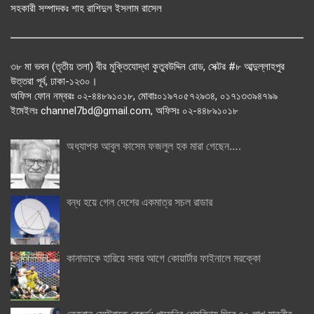
সহকারী সম্পাদকঃ শাহ রাশিদুল ইসলাম রাসেল
৩৮ মা ভবন (তৃতীয় তলা) বীর মুক্তিযোদ্ধা কুতুবউদ্দিন রোড, সেক্টর #৮ আব্দুল্লাহপুর
উত্তরা পূর্ব, ঢাকা-১২৩০।
অফিস ফোন নম্বরঃ ০২-৪৪৮৯১০১৮, মোবাঃ০১৯৭০৫৭২৯৩৪, ০১৭১৩৩৯৪৭৯৯
ইমেইলঃ channel7bd@gmail.com, অফিসঃ ০২-৪৪৮৯১০১৮
অধ্যাপক আবুল কাসেম ফজলুল হক মারা গেছেন….
বন্ধ হয়ে গেল দেশের একমাত্র সচল রাডার
কানাডাকে হারিয়ে সবার আগে কোয়ার্টার ফাইনালে মরক্কো
তেহরান মেট্রোতে রেকর্ড: খামেনির শেষবিদায় ঘিরে ৭০ লাখ যাত্রীর