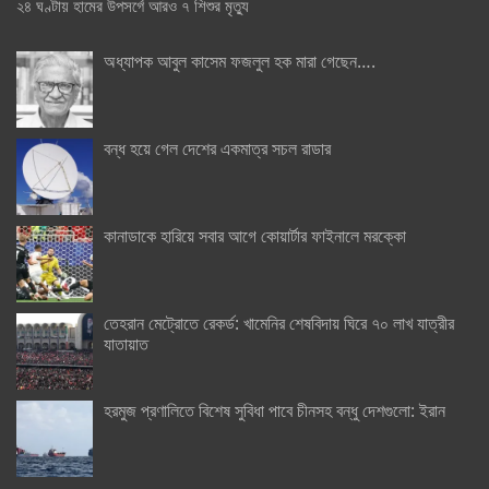
২৪ ঘণ্টায় হামের উপসর্গে আরও ৭ শিশুর মৃত্যু
অধ্যাপক আবুল কাসেম ফজলুল হক মারা গেছেন….
বন্ধ হয়ে গেল দেশের একমাত্র সচল রাডার
কানাডাকে হারিয়ে সবার আগে কোয়ার্টার ফাইনালে মরক্কো
তেহরান মেট্রোতে রেকর্ড: খামেনির শেষবিদায় ঘিরে ৭০ লাখ যাত্রীর
যাতায়াত
হরমুজ প্রণালিতে বিশেষ সুবিধা পাবে চীনসহ বন্ধু দেশগুলো: ইরান