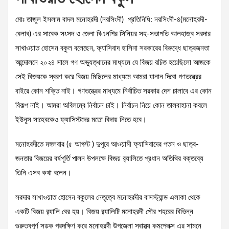
মোঃ তাজুল ইসলাম বাদল মনোহরদী (নরসিংদী) প্রতিনিধি: নরসিংদী-৪(মনোহরদী-
বেলাব) এর সাবেক সংসদ ও জেলা বিএনপির সিনিয়র সহ-সভাপতি আলহাজ্ব সরদার
সাখাওয়াত হোসেন বকুল বলেছেন, ফ্যাসিবাদ হাসিনা সরকারের বিরুদ্ধে ছাত্রজনতা
আন্দোলনে ২০২৪ সালে গণ অভ্যুত্থানের মাধ্যমে যে বিজয় রচিত হয়েছিলো আজকে
সেই বিজয়কে স্বরণ করে বিজয় মিছিলের মাধ্যমে আমরা যানান দিবো গণতন্ত্রের
বাইরে কোন শক্তি নাই। গণতন্ত্রের মাধ্যমে নির্বাচিত সরকার দেশ চালাবে এর কোন
বিকল্প নাই। আমরা অবিলম্বে নির্বাচন চাই। নির্বাচন নিয়ে কোন তালবাহানা করলে
ইউনূস সাহেবকেও ফ্যাসিস্টদের মতো বিদায় নিতে হবে।
মনোহরদীতে মঙ্গলবার (৫ আগস্ট ) দুপুরে আওয়ামী ফ্যাসিবাদের পতন ও ছাত্র-
জনতার বিজয়ের বর্ষপূর্তি পালন উপলক্ষে বিজয় র‍্যালিতে প্রধান অতিথির বক্তব্যে
তিনি এসব কথা বলেন।
সরদার সাখাওয়াত হোসেন বকুলের নেতৃত্বে মনোহরদীর বাসস্ট্যান্ড এলাকা থেকে
একটি বিজয় র‍্যালি বের হয়। বিজয় র‍্যালিটি মনোহরদী পৌর শহরের বিভিন্ন
গুরুত্বপূর্ণ সড়ক প্রদক্ষিণ করে মনোহরদী উপজেলা স্বাস্থ্য কমপ্লেক্স এর সামনে