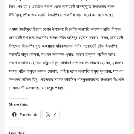
গিয়ে শেষ হয। এরআগে সকাল থেকে মনোহরদী বাসস্ট্যান্ডে উপজেলার সকল
ইউনিয়ন, পৌরসভার ওয়ার্ড বিএনপির নেতাকর্মীরা এসে জড়ো হন সভাস্থলে।
এসময় উপস্থিত ছিলেন বেলাব উপজেলা বিএনপির সভাপতি আহসান হাবিব বিপ্লব,
মনোহরদী উপজেলা বিএনপির সদস্য সচিব আমিনুর রহমান সরকার দোলন, মনোহরদী
উপজেলা বিএনপির যুগ্ম আহবায়ক মনিরুজ্জামান মনির, মনোহরদী পৌর বিএনপির
সভাপতি বাবুল মোল্লা, সাধারন সম্পাদক এ্যাড. আব্দুল হান্নান, শ্রমিক দলের
সভাপতি জাকির হোসেন আকন্দ বাবুল, সাধারণ সম্পাদক তোফাজ্জল হোসেন, যুবদলের
সদস্য সচিব মাসুদুর রহমান সোহাগ, মহিলা দলের সভাপতি মাসুদা সুলতানা, সমাধান
সম্পাদক হাসিনা হিমু, পৌরসভার সাবেক কাউন্সিল শামসুন্নাহারসহ উপজেলা বিএনপি
ও সহযোগী অঙ্গসংগঠনের নেতৃবৃন্দ প্রমুখ।
Share this:
Facebook
X
Like this: