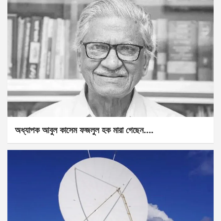
অধ্যাপক আবুল কাসেম ফজলুল হক মারা গেছেন….