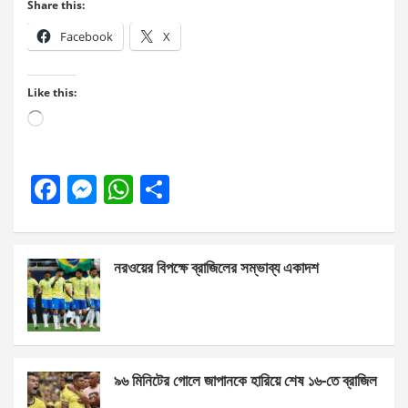
Share this:
Facebook
X
Like this:
Loading…
F
M
W
S
a
es
h
h
ce
se
at
ar
নরওয়ের বিপক্ষে ব্রাজিলের সম্ভাব্য একাদশ
b
n
s
e
o
g
A
o
er
p
k
p
৯৬ মিনিটের গোলে জাপানকে হারিয়ে শেষ ১৬-তে ব্রাজিল