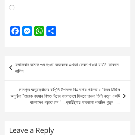
Loading…
F
M
W
S
a
es
h
h
ce
se
at
ar
b
n
s
e
Post
ফ্যাসিবাদ আমলে গুম হওয়া অনেককে এখনো ফেরত পাওয়া যায়নি: আবদুল
o
g
A
navigation
হালিম
o
er
p
k
p
লালপুরে অভ্যুত্থানের বর্ষপূর্তি উপলক্ষে বিএনপি’র পথসভা ও বিজয় মিছিল
অনুষ্ঠিত ‘‘তারেক রহমান বিগত দিনের বাংলাদেশে ফিরতে চাননা তিনি নতুন একটি
বাংলাদেশ গড়তে চান ‘……ব্যারিষ্ট্যার ফারজানা শারমিন পুতুল ……
Leave a Reply