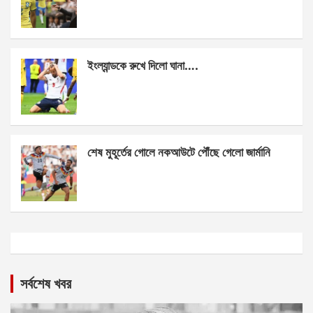
ইংল্যান্ডকে রুখে দিলো ঘানা….
শেষ মুহূর্তের গোলে নকআউটে পৌঁছে গেলো জার্মানি
সর্বশেষ খবর