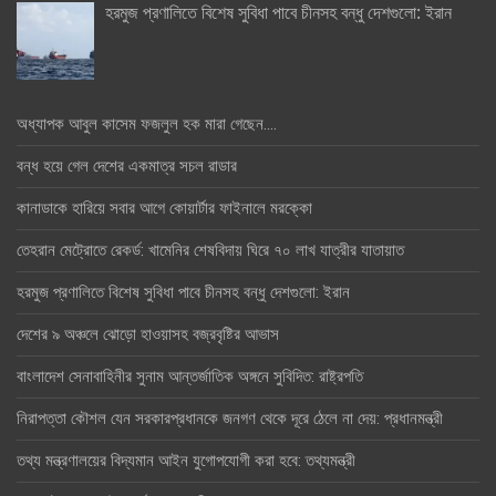
হরমুজ প্রণালিতে বিশেষ সুবিধা পাবে চীনসহ বন্ধু দেশগুলো: ইরান
অধ্যাপক আবুল কাসেম ফজলুল হক মারা গেছেন….
বন্ধ হয়ে গেল দেশের একমাত্র সচল রাডার
কানাডাকে হারিয়ে সবার আগে কোয়ার্টার ফাইনালে মরক্কো
তেহরান মেট্রোতে রেকর্ড: খামেনির শেষবিদায় ঘিরে ৭০ লাখ যাত্রীর যাতায়াত
হরমুজ প্রণালিতে বিশেষ সুবিধা পাবে চীনসহ বন্ধু দেশগুলো: ইরান
দেশের ৯ অঞ্চলে ঝোড়ো হাওয়াসহ বজ্রবৃষ্টির আভাস
বাংলাদেশ সেনাবাহিনীর সুনাম আন্তর্জাতিক অঙ্গনে সুবিদিত: রাষ্ট্রপতি
নিরাপত্তা কৌশল যেন সরকারপ্রধানকে জনগণ থেকে দূরে ঠেলে না দেয়: প্রধানমন্ত্রী
তথ্য মন্ত্রণালয়ের বিদ্যমান আইন যুগোপযোগী করা হবে: তথ্যমন্ত্রী