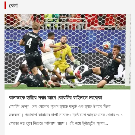
খেলা
কানাডাকে হারিয়ে সবার আগে কোয়ার্টার ফাইনালে মরক্কো
স্পোর্টস ডেস্ক :শেষ ষোলোর প্রথম ম্যাচে দাপুটে এক ম্যাচ উপহার দিলো
মরক্কো। প্রথমার্ধে কানাডার দাপট সামলেও দ্বিতীয়ার্ধে আক্রমণাত্মক খেলায় ৩-০
গোলের জয় তুলে নিয়েছে আটলাস লায়ন্স। এই জয়ে টুর্নামেন্টের প্রথম…