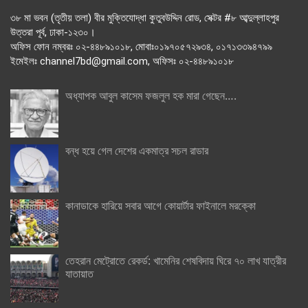
৩৮ মা ভবন (তৃতীয় তলা) বীর মুক্তিযোদ্ধা কুতুবউদ্দিন রোড, সেক্টর #৮ আব্দুল্লাহপুর
উত্তরা পূর্ব, ঢাকা-১২৩০।
অফিস ফোন নম্বরঃ ০২-৪৪৮৯১০১৮, মোবাঃ০১৯৭০৫৭২৯৩৪, ০১৭১৩৩৯৪৭৯৯
ইমেইলঃ channel7bd@gmail.com, অফিসঃ ০২-৪৪৮৯১০১৮
অধ্যাপক আবুল কাসেম ফজলুল হক মারা গেছেন….
বন্ধ হয়ে গেল দেশের একমাত্র সচল রাডার
কানাডাকে হারিয়ে সবার আগে কোয়ার্টার ফাইনালে মরক্কো
তেহরান মেট্রোতে রেকর্ড: খামেনির শেষবিদায় ঘিরে ৭০ লাখ যাত্রীর
যাতায়াত