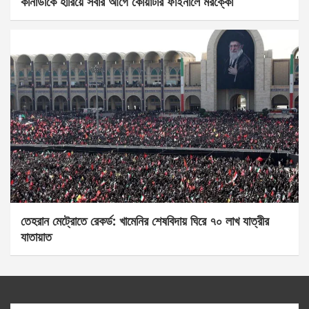
কানাডাকে হারিয়ে সবার আগে কোয়ার্টার ফাইনালে মরক্কো
তেহরান মেট্রোতে রেকর্ড: খামেনির শেষবিদায় ঘিরে ৭০ লাখ যাত্রীর
যাতায়াত