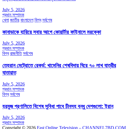
July 5, 2026
প্রধান সম্পাদক
খেলা
জাতীয়
বাংলাদেশ
বিশ্ব
সর্বশেষ
কানাডাকে হারিয়ে সবার আগে কোয়ার্টার ফাইনালে মরক্কো
July 5, 2026
প্রধান সম্পাদক
বিশ্ব
রাজনীতি
সর্বশেষ
তেহরান মেট্রোতে রেকর্ড: খামেনির শেষবিদায় ঘিরে ৭০ লাখ যাত্রীর
যাতায়াত
July 5, 2026
প্রধান সম্পাদক
বিশ্ব
সর্বশেষ
হরমুজ প্রণালিতে বিশেষ সুবিধা পাবে চীনসহ বন্ধু দেশগুলো: ইরান
July 5, 2026
প্রধান সম্পাদক
Copyright © 2026
Fast Online Television – CHANNEL7BD.COM