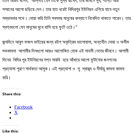
তিনি আরও বলেন, “আল্লাহ যেন তাকে সুস্থ রাখেন, তার জীবনে সুখ, শান্তি আর
সম্মানের আলো ছড়িয়ে দেন। তার হাত ধরেই খিদিরপুর ইউনিয়ন এগিয়ে যাবে নতুন
সম্ভাবনার পথে। দোয়া করি তিনি সবসময় মানুষের কল্যাণে নিবেদিত থাকতে পারেন। তার
স্বপ্নগুলো যেন মানুষের মুখে হাসি হয়ে ফুটে ওঠে।”
জন্মদিনে আবুল ফজল ভাইয়ের জন্য রইল অকৃত্রিম ভালোবাসা, অন্তহীন দোয়া ও অসীম
শুভকামনা আগামীর দিনগুলো আরও আলোকিত হোক এই সাহসী নেতার জীবনে। আগামী
দিনের খিদির পুর ইউনিয়নের সপ্ন সারথি হয়ে আঁধারে আলো ফুটানোর জনগনের
প্রত্যাসা পুরণে সার্থকতা আসুক। এই প্রত্যাশা ও সু স্বাস্থ্য ও দীর্ঘায়ু কামনা কামনা
করি।
Share this:
Facebook
X
Like this: