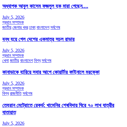
অধ্যাপক আবুল কাসেম ফজলুল হক মারা গেছেন….
July 5, 2026
প্রধান সম্পাদক
জাতীয়
জেলার খবর
ঢাকা
বাংলাদেশ
সর্বশেষ
বন্ধ হয়ে গেল দেশের একমাত্র সচল রাডার
July 5, 2026
প্রধান সম্পাদক
খেলা
জাতীয়
বাংলাদেশ
বিশ্ব
সর্বশেষ
কানাডাকে হারিয়ে সবার আগে কোয়ার্টার ফাইনালে মরক্কো
July 5, 2026
প্রধান সম্পাদক
বিশ্ব
রাজনীতি
সর্বশেষ
তেহরান মেট্রোতে রেকর্ড: খামেনির শেষবিদায় ঘিরে ৭০ লাখ যাত্রীর
যাতায়াত
July 5, 2026