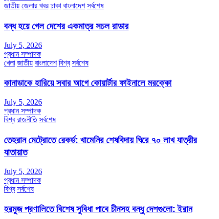
জাতীয়
জেলার খবর
ঢাকা
বাংলাদেশ
সর্বশেষ
বন্ধ হয়ে গেল দেশের একমাত্র সচল রাডার
July 5, 2026
প্রধান সম্পাদক
খেলা
জাতীয়
বাংলাদেশ
বিশ্ব
সর্বশেষ
কানাডাকে হারিয়ে সবার আগে কোয়ার্টার ফাইনালে মরক্কো
July 5, 2026
প্রধান সম্পাদক
বিশ্ব
রাজনীতি
সর্বশেষ
তেহরান মেট্রোতে রেকর্ড: খামেনির শেষবিদায় ঘিরে ৭০ লাখ যাত্রীর
যাতায়াত
July 5, 2026
প্রধান সম্পাদক
বিশ্ব
সর্বশেষ
হরমুজ প্রণালিতে বিশেষ সুবিধা পাবে চীনসহ বন্ধু দেশগুলো: ইরান