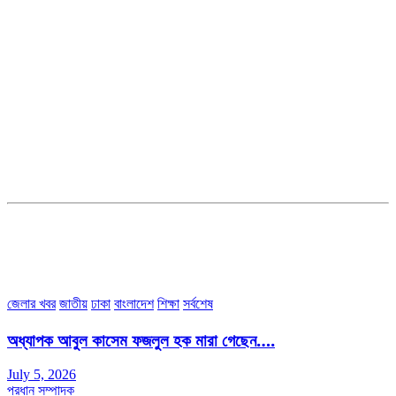
সম্পাদক ও ব্যবস্থাপনা পরিচালকঃ এস.এম.এ মনসুর মাসুদ
সম্পাদক ও প্রকাশকঃ কামরুননাহার
ব্যবস্থাপনা সম্পাদকঃ মোঃ আবু নাছের ইকবাল চৌধুরী
ডেপুটি এডিটরঃ মোঃ মোস্তাফিজুর রহমান খান
জয়েন্ট এডিটরঃ মোঃ রবিউল ইসলাম
সহকারী সম্পাদকঃ শাহ রাশিদুল ইসলাম রাসেল
৩৮ মা ভবন (তৃতীয় তলা) বীর মুক্তিযোদ্ধা কুতুবউদ্দিন রোড, সেক্টর #৮ আব্দুল্লাহপুর
উত্তরা পূর্ব, ঢাকা-১২৩০।
অফিস ফোন নম্বরঃ ০২-৪৪৮৯১০১৮, মোবাঃ০১৯৭০৫৭২৯৩৪, ০১৭১৩৩৯৪৭৯৯
ইমেইলঃ channel7bd@gmail.com, অফিসঃ ০২-৪৪৮৯১০১৮
জেলার খবর
জাতীয়
ঢাকা
বাংলাদেশ
শিক্ষা
সর্বশেষ
অধ্যাপক আবুল কাসেম ফজলুল হক মারা গেছেন….
July 5, 2026
প্রধান সম্পাদক