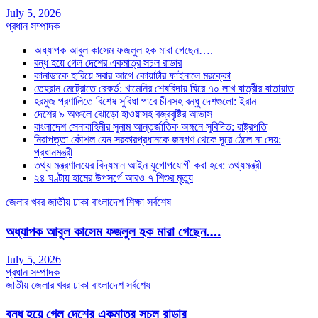
July 5, 2026
প্রধান সম্পাদক
অধ্যাপক আবুল কাসেম ফজলুল হক মারা গেছেন….
বন্ধ হয়ে গেল দেশের একমাত্র সচল রাডার
কানাডাকে হারিয়ে সবার আগে কোয়ার্টার ফাইনালে মরক্কো
তেহরান মেট্রোতে রেকর্ড: খামেনির শেষবিদায় ঘিরে ৭০ লাখ যাত্রীর যাতায়াত
হরমুজ প্রণালিতে বিশেষ সুবিধা পাবে চীনসহ বন্ধু দেশগুলো: ইরান
দেশের ৯ অঞ্চলে ঝোড়ো হাওয়াসহ বজ্রবৃষ্টির আভাস
বাংলাদেশ সেনাবাহিনীর সুনাম আন্তর্জাতিক অঙ্গনে সুবিদিত: রাষ্ট্রপতি
নিরাপত্তা কৌশল যেন সরকারপ্রধানকে জনগণ থেকে দূরে ঠেলে না দেয়:
প্রধানমন্ত্রী
তথ্য মন্ত্রণালয়ের বিদ্যমান আইন যুগোপযোগী করা হবে: তথ্যমন্ত্রী
২৪ ঘণ্টায় হামের উপসর্গে আরও ৭ শিশুর মৃত্যু
জেলার খবর
জাতীয়
ঢাকা
বাংলাদেশ
শিক্ষা
সর্বশেষ
অধ্যাপক আবুল কাসেম ফজলুল হক মারা গেছেন….
July 5, 2026
প্রধান সম্পাদক
জাতীয়
জেলার খবর
ঢাকা
বাংলাদেশ
সর্বশেষ
বন্ধ হয়ে গেল দেশের একমাত্র সচল রাডার