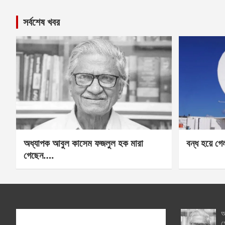
সর্বশেষ খবর
অধ্যাপক আবুল কাসেম ফজলুল হক মারা
বন্ধ হয়ে গ
গেছেন….
অ
গ