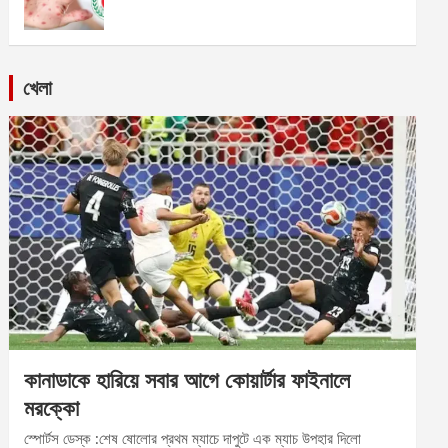
খেলা
কানাডাকে হারিয়ে সবার আগে কোয়ার্টার ফাইনালে
মরক্কো
স্পোর্টস ডেস্ক :শেষ ষোলোর প্রথম ম্যাচে দাপুটে এক ম্যাচ উপহার দিলো