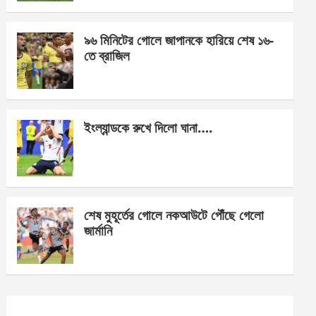
o
er
p
k
p
৯৬ মিনিটের গোলে জাপানকে হারিয়ে শেষ ১৬-
তে ব্রাজিল
ইংল্যান্ডকে রুখে দিলো ঘানা….
শেষ মুহূর্তের গোলে নকআউটে পৌঁছে গেলো
জার্মানি