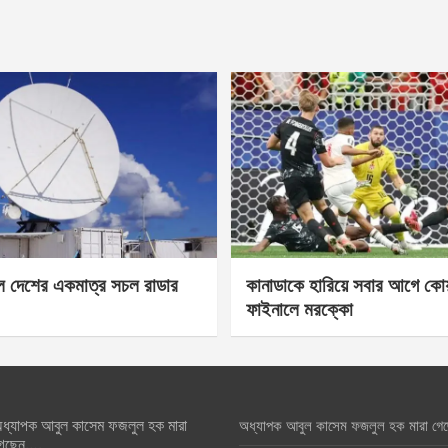
েল দেশের একমাত্র সচল রাডার
কানাডাকে হারিয়ে সবার আগে কোয়া
ফাইনালে মরক্কো
ধ্যাপক আবুল কাসেম ফজলুল হক মারা
অধ্যাপক আবুল কাসেম ফজলুল হক মারা গে
েছেন….