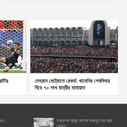
র্টার
তেহরান মেট্রোতে রেকর্ড: খামেনির শেষবিদায়
ঘিরে ৭০ লাখ যাত্রীর যাতায়াত
অধ্যাপক আবুল কাসেম ফজলুল হক মারা
ছেন….
গেছেন….