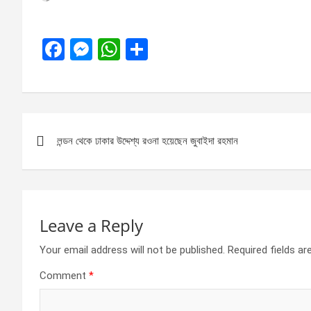
F
M
W
S
a
es
h
h
ce
se
at
ar
b
n
s
e
Post
o
g
A
লন্ডন থেকে ঢাকার উদ্দেশ্য রওনা হয়েছেন জুবাইদা রহমান
navigation
o
er
p
k
p
Leave a Reply
Your email address will not be published.
Required fields a
Comment
*