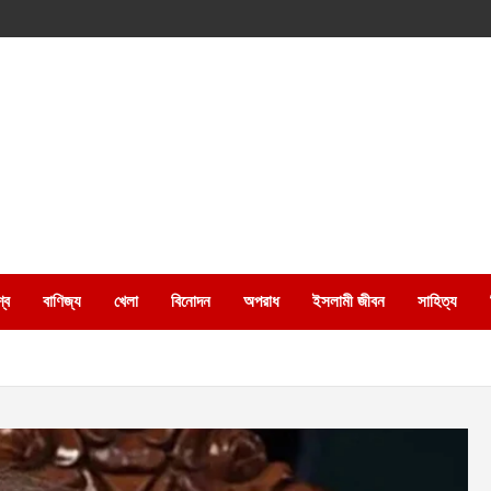
্ব
বাণিজ্য
খেলা
বিনোদন
অপরাধ
ইসলামী জীবন
সাহিত্য