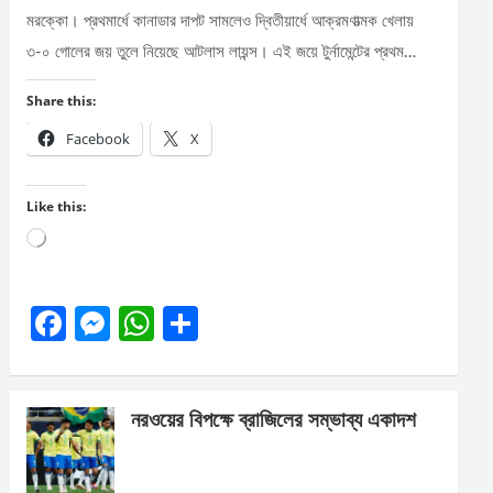
মরক্কো। প্রথমার্ধে কানাডার দাপট সামলেও দ্বিতীয়ার্ধে আক্রমণাত্মক খেলায়
৩-০ গোলের জয় তুলে নিয়েছে আটলাস লায়ন্স। এই জয়ে টুর্নামেন্টের প্রথম…
Share this:
Facebook
X
Like this:
Loading…
F
M
W
S
a
es
h
h
ce
se
at
ar
নরওয়ের বিপক্ষে ব্রাজিলের সম্ভাব্য একাদশ
b
n
s
e
o
g
A