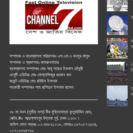
ব
ক
ফ
সম্পাদক ও ব্যবস্থাপনা পরিচালকঃ এস.এম.এ মনসুর মাসুদ
সম্পাদক ও প্রকাশকঃ কামরুননাহার
ত
ব্যবস্থাপনা সম্পাদকঃ মোঃ আবু নাছের ইকবাল চৌধুরী
ঘ
ডেপুটি এডিটরঃ মোঃ মোস্তাফিজুর রহমান খান
জয়েন্ট এডিটরঃ মোঃ রবিউল ইসলাম
সহকারী সম্পাদকঃ শাহ রাশিদুল ইসলাম রাসেল
হ
ব
৩৮ মা ভবন (তৃতীয় তলা) বীর মুক্তিযোদ্ধা কুতুবউদ্দিন রোড,
সেক্টর #৮ আব্দুল্লাহপুর উত্তরা পূর্ব, ঢাকা-১২৩০।
অফিস ফোন নম্বরঃ ০২-৪৪৮৯১০১৮, মোবাঃ০১৯৭০৫৭২৯৩৪,
০১৭১৩৩৯৪৭৯৯