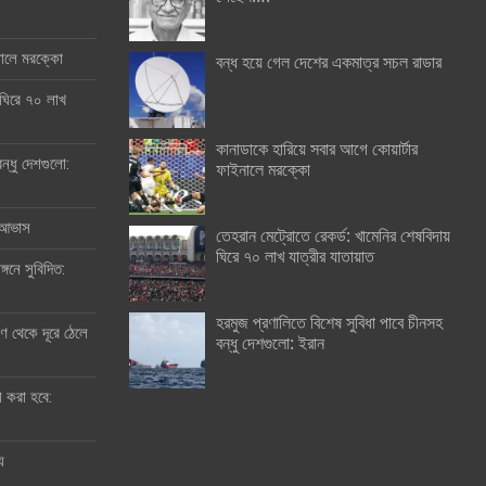
ইনালে মরক্কো
বন্ধ হয়ে গেল দেশের একমাত্র সচল রাডার
 ঘিরে ৭০ লাখ
কানাডাকে হারিয়ে সবার আগে কোয়ার্টার
ন্ধু দেশগুলো:
ফাইনালে মরক্কো
র আভাস
তেহরান মেট্রোতে রেকর্ড: খামেনির শেষবিদায়
ঘিরে ৭০ লাখ যাত্রীর যাতায়াত
্গনে সুবিদিত:
হরমুজ প্রণালিতে বিশেষ সুবিধা পাবে চীনসহ
 থেকে দূরে ঠেলে
বন্ধু দেশগুলো: ইরান
ী করা হবে:
ু